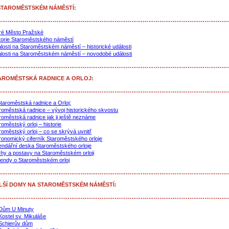
STAROMĚSTSKÉM NÁMĚSTÍ:
……………………………………………………………………………………………………………
ré Město Pražské
torie Staroměstského náměstí
losti na Staroměstském náměstí – historické události
losti na Staroměstském náměstí – novodobé události
……………………………………………………………………………………………………………
AROMĚSTSKÁ RADNICE A ORLOJ:
……………………………………………………………………………………………………………
taroměstská radnice a Orloj:
roměstská radnice – vývoj historického skvostu
roměstská radnice jak ji ještě neznáme
roměstský orloj – historie
roměstský orloj – co se skrývá uvnitř
ronomický ciferník Staroměstského orloje
endářní deska Staroměstského orloje
hy a postavy na Staroměstském orloji
endy o Staroměstském orloj
……………………………………………………………………………………………………………
LŠÍ DOMY NA STAROMĚSTSKÉM NÁMĚSTÍ:
……………………………………………………………………………………………………………
Dům U Minuty
Kostel sv. Mikuláše
Schierův dům