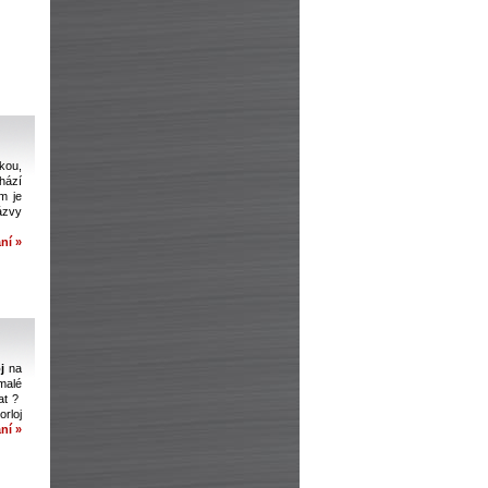
kou,
hází
m je
ázvy
ní »
oj
na
malé
at ?
rloj
ní »