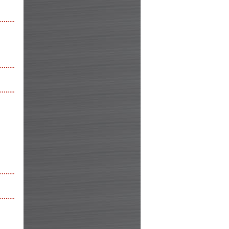
………
………
………
………
………