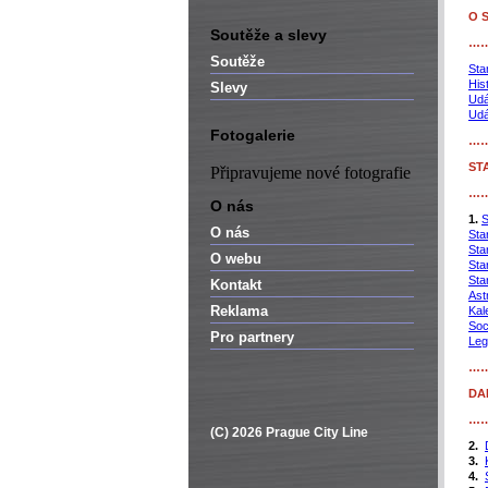
O 
Soutěže a slevy
…
Soutěže
Sta
His
Slevy
Udá
Udá
Fotogalerie
…
ST
Připravujeme nové fotografie
…
O nás
1.
S
O nás
Sta
Sta
O webu
Sta
Sta
Kontakt
Ast
Reklama
Kal
Soc
Pro partnery
Leg
…
DA
…
(C) 2026 Prague City Line
2.
3.
4.