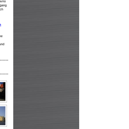
ávno
fgang
ých
h
he
und
………
………