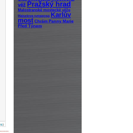
Pražský hrad
věž
Malostranské mostecké věže
Karlův
Maiselova synagoga
most
Chrám Panny Marie
Před Týnem
ns
)
………