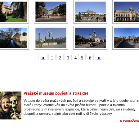
◄
1
2
3
4
5
6
►
Pražské muzeum pověstí a strašidel
Vstupte do světa pražských pověstí a setkejte se tváří v tvář s duchy a pří
staré Prahy! Zveme vás do světa plného humoru, poezie a tajemna
prostřednictvím interaktivní expozice, která osloví nejen děti, ale i studenty,
dospělé a seniory, stejně jako celé rodiny či školní výpravy.
» Pokračová