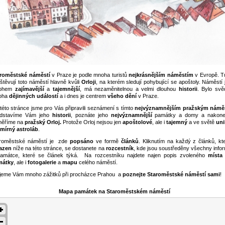
roměstské náměstí
v Praze je podle mnoha turistů
nejkrásnějším náměstím
v Evropě. Tu
štěvují toto náměstí hlavně kvůli
Orloji
, na kterém sledují pohybující se apoštoly. Náměstí 
ohem
zajímavější
a
tajemnější
, má nezaměnitelnou a velmi dlouhou
historii
. Bylo sv
oha
dějinných událostí
a i dnes je centrem
všeho dění
v Praze.
této stránce jsme pro Vás připravili seznámení s tímto
nejvýznamnějším pražským námě
edstavíme Vám jeho
historii
, poznáte jeho
nejvýznamnější
památky a domy a nakone
měříme na
pražský Orloj.
Protože Orloj nejsou jen
apoštolové
, ale i
tajemný
a ve světě
uni
mírný astroláb
.
roměstské náměstí je zde
popsáno
ve formě
článků
. Kliknutím na každý z článků, kte
azen
níže na této stránce, se dostanete na
rozcestník
, kde jsou soustředěny všechny info
amátce, které se článek týká. Na rozcestníku najdete najen popis zvoleného
místa
mátky
, ale i
fotogalerie
a
mapu
celého náměstí.
jeme Vám mnoho zážitků při procházce Prahou a
poznejte Staroměstské náměstí sami
!
Mapa památek na Staroměstském náměstí