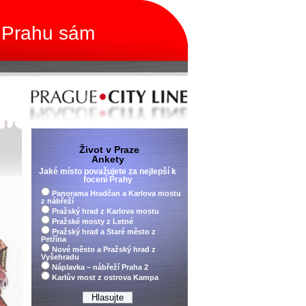
 Prahu sám
Život v Praze
Ankety
Jaké místo považujete za nejlepší k
focení Prahy
Panorama Hradčan a Karlova mostu
z nábřeží
Pražský hrad z Karlova mostu
Pražské mosty z Letné
Pražský hrad a Staré město z
Petřína
Nové město a Pražský hrad z
Vyšehradu
Náplavka – nábřeží Praha 2
Karlův most z ostrova Kampa