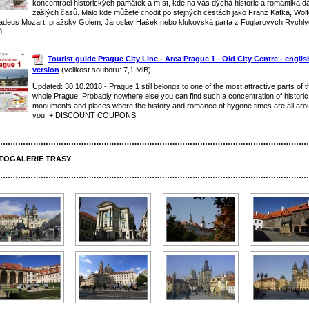
koncentraci historických památek a míst, kde na vás dýchá historie a romantika d
zašlých časů. Málo kde můžete chodit po stejných cestách jako Franz Kafka, Wol
deus Mozart, pražský Golem, Jaroslav Hašek nebo klukovská parta z Foglarových Rychl
ů.
Tourist guide Prague City Line - Area Prague 1 - Old City Centre - englis
version
(velikost souboru: 7,1 MiB)
Updated: 30.10.2018 - Prague 1 still belongs to one of the most attractive parts of t
whole Prague. Probably nowhere else you can find such a concentration of historic
monuments and places where the history and romance of bygone times are all aro
you. + DISCOUNT COUPONS
……………………………………………………………………………………………………………
TOGALERIE TRASY
……………………………………………………………………………………………………………