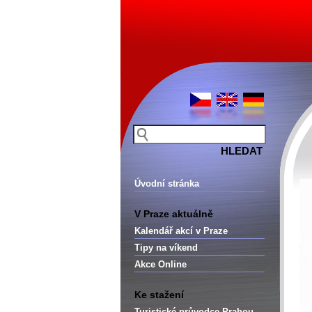
Úvodní stránka
V Praze aktuálně
Kalendář akcí v Praze
Tipy na víkend
Akce Online
Ke stažení
Turistické průvodce Prahou –