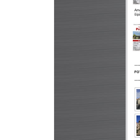
Ama
šíp
…
FO
…