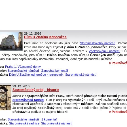
29. 12. 2016
Dům U Zlatého jednorožce
Přesuňme se společně do jižní části
Staroměstského náměstí
. Památ
která nás bude nyní zajímat je
dům U Zlatého jednorožce,
který se nac
na nároží Železné ulice, vedoucí směrem k
Václavskému náměstí
. Dů
é někdy označován, jako dům U
Bílého koníčka
nebo dům
U Červených dveří
. Tyto n
kal v minulosti například díky domovnímu znamení, které bylo na budově umístěno.
» Pokračová
ce:
Praha 1
,
Významné domy
ánky:
Staroměstské náměstí
|
Zanechat komentář
átky:
Dům U Zlatého jednorožce - rozcestník
,
Staroměstské náměstí
29. 12. 2016
Staroměstský orloj – historie
Jedno z
nejtajemnějších
míst Prahy
,
které denně
přitahuje tisíce turistů
je
orl
Staroměstské radnici
.
Čím je orloj tak
výjimečný
? Proč, když diváci shlédnou 
představení
apoštolů
a
lakomec
zatřese svým
měšcem
, začnou nadšeně tlesk
Je orloj obyčejný
hodinářský stroj
anebo má v sobě i něco jiného ? Pojďme si o
představit
a podívat se na jeho
historii
:
» Pokračová
ánky:
Staroměstské náměstí
|
1 komentář
átky:
Staroměstská radnice
,
Staroměstské náměstí