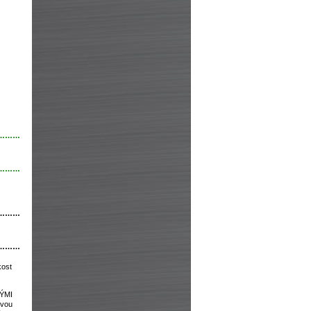
………
………
………
………
kost
VÝMI
ovou