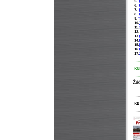
5.
6.
7.
8.
9.
T
10.
11.
12
.
13
.
14.
15.
16
.
17
.
…
KU
…
Žád
…
KE
…