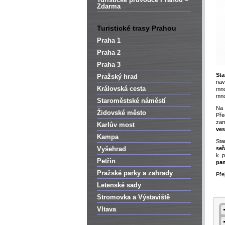
Zdarma
Turistické trasy Prahou
Praha 1
Praha 2
Praha 3
Sta
Pražský hrad
nav
Královská cesta
mn
mn
Staroměstské náměstí
Na 
Židovské město
Př
za
Karlův most
ves
Kampa
Sta
Vyšehrad
seř
k p
Petřín
pa
Pražské parky a zahrady
Pře
Letenské sady
Stromovka a Výstaviště
Vltava