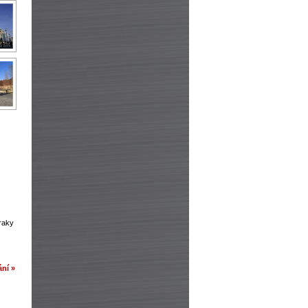
zraky
ní »