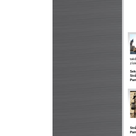
tak
zís
Sek
Str
Pam
Str
Pam