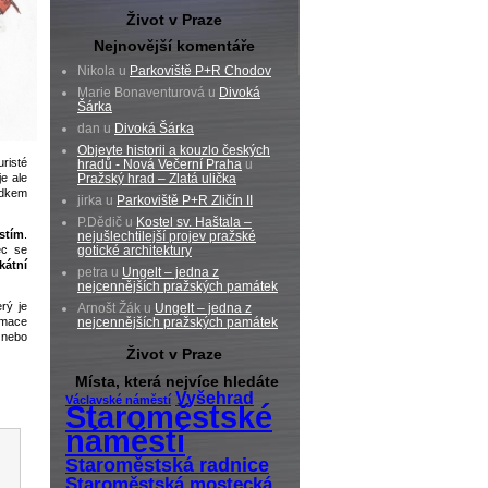
Život v Praze
Nejnovější komentáře
Nikola u
Parkoviště P+R Chodov
Marie Bonaventurová u
Divoká
Šárka
dan u
Divoká Šárka
Objevte historii a kouzlo českých
risté
hradů - Nová Večerní Praha
u
je ale
Pražský hrad – Zlatá ulička
ědkem
jirka u
Parkoviště P+R Zličín II
P.Dědič u
Kostel sv. Haštala –
stím
.
nejušlechtilejší projev pražské
c se
gotické architektury
kátní
petra u
Ungelt – jedna z
nejcennějších pražských památek
rý je
Arnošt Žák u
Ungelt – jedna z
rmace
nejcennějších pražských památek
nebo
Život v Praze
Místa, která nejvíce hledáte
Vyšehrad
Václavské náměstí
Staroměstské
náměstí
Staroměstská radnice
Staroměstská mostecká