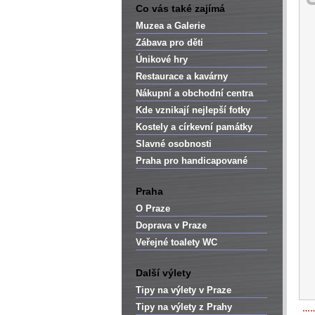
Co vás také zajímá
Muzea a Galerie
Zábava pro děti
Únikové hry
Restaurace a kavárny
Nákupní a obchodní centra
Kde vznikají nejlepší fotky
Kostely a církevní památky
Slavné osobnosti
Praha pro handicapované
Praha
O Praze
Doprava v Praze
Veřejné toalety WC
Další výlety
Tipy na výlety v Praze
Tipy na výlety z Prahy
…