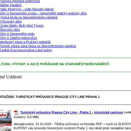
Pražská městská pojišťovna
Klášter Paulánů
Palác Kinských – sídlo Národní galerie
Dům U Kamenného zvonu – nejcennější gotický pražský dům
ýnská škola na Staroměstském náměstí
Trčkovský dům
Chrám Matky Boží před Týnem
Štorchův dům
Dům U Kamenného stolu
Dům U Zlatého jednorožce
Mariánský sloup a Pražský poledník
Pomník mistra Jana Husa na Staroměstském náměstí
Zaniklá Krocínova kašna a jiné kašny
……………………………………………………………………………………………………………
LTURA, VÝSTAVY A AKCE POŘÁDANÉ NA STAROMĚSTSKÉM NÁMĚSTÍ
……………………………………………………………………………………………………………
né Události
……………………………………………………………………………………………………………
 STAŽENÍ:
TURISTICKÝ PRŮVODCE PRAGUE CITY LINE PRAHA 1
……………………………………………………………………………………………………………
Turistický průvodce Prague City Line - Praha 1 - historické centrum
(veli
souboru: 6,8 MiB)
Aktualizováno: 14.10.2018 - Tištěný průvodce ve formátu PDF + nově se SLEVO
KUPÓNY vás provede historickým centrem Prahy 1. Asi nikde jinde nenajdete tak