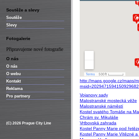
Soutěže a slevy
Soutěže
Slevy
Fotogalerie
Připravujeme nové fotografie
O nás
O nás
O webu
http://maps.google.cz/maps/
Kontakt
msid=2029471594150929682
Reklama
Vojanovy sady
Pro partnery
Malostranské mostecká věže
Malostranské náměstí
Kostel svatého Tomáše na Ma
Chrám sv. Mikuláše
Vrtbovská zahrada
(C) 2026 Prague City Line
Kostel Panny Marie pod řetě
Kostel Panny Marie Vítězné a 