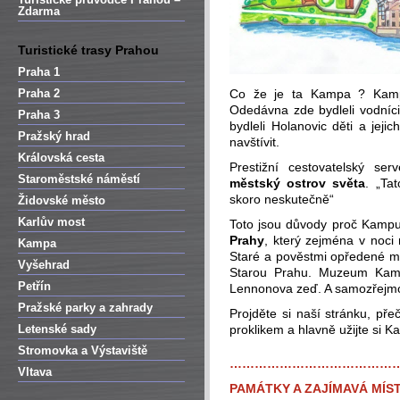
Zdarma
Turistické trasy Prahou
Praha 1
Praha 2
Co že je ta Kampa ? Ka
Odedávna zde bydleli vodníci,
Praha 3
bydleli Holanovic děti a jeji
Pražský hrad
navštívit.
Královská cesta
Prestižní cestovatelský s
Staroměstské náměstí
městský ostrov světa
. „Ta
skoro neskutečně“
Židovské město
Karlův most
Toto jsou důvody proč Kampu
Prahy
, který zejména v noc
Kampa
Staré a pověstmi opředené ml
Vyšehrad
Starou Prahu. Muzeum Ka
Petřín
Lennonova zeď. A samozřejmos
Pražské parky a zahrady
Projděte si naší stránku, př
Letenské sady
proklikem a hlavně užijte si 
Stromovka a Výstaviště
…………………………………
Vltava
PAMÁTKY A ZAJÍMAVÁ MÍS