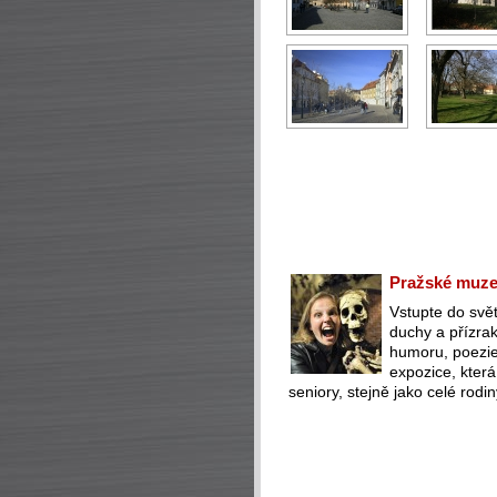
Pražské muzeu
Vstupte do svět
duchy a přízra
humoru, poezie 
expozice, která
seniory, stejně jako celé rodin