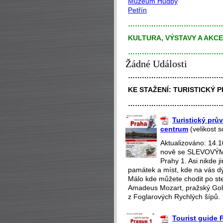
Muzeum Hudby
Petřín
…………………………………
KULTURA, VÝSTAVY A AKC
…………………………………
Žádné Události
…………………………………
KE STAŽENÍ:
TURISTICKÝ P
…………………………………
Turistický prův
centrum
(velikost 
Aktualizováno: 14.
nově se SLEVOVÝMI
Prahy 1. Asi nikde 
památek a míst, kde na vás dý
Málo kde můžete chodit po st
Amadeus Mozart, pražský Gol
z Foglarových Rychlých šípů.
Tourist guide P