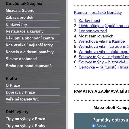
Co vás také zajímá
…………………………………
Muzea a Galerie
Kampa – pražské Benátky
Zábava pro děti
1.
Karlův most
Únikové hry
2.
Lichtenštejnský palác na o
3.
Lennonova zeď
Restaurace a kavárny
4. Most zamilovaných
Nákupní a obchodní centra
5.
Werichova vila na Kampě
Kde vznikají nejlepší fotky
5.
Werichova vila – co zde můž
5.
Werichova vila – stálá expo
Kostely a církevní památky
6.
Sovovy mlýny – nejstarší p
Slavné osobnosti
6.
Sovovy mlýny – historické i
Praha pro handicapované
7.
Čertovka – ráj turistů i filma
Praha
…………………………………
O Praze
PAMÁTKY A ZAJÍMAVÁ MÍST
Doprava v Praze
Veřejné toalety WC
…………………………………
Mapa okolí Kamp
Další výlety
Tipy na výlety v Praze
Tipy na výlety z Prahy