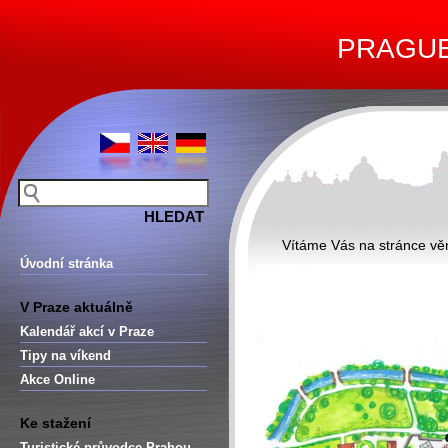
PRAGUE 
Vítáme Vás na stránce v
Úvodní stránka
V Praze aktuálně
Kalendář akcí v Praze
Tipy na víkend
Akce Online
Ke stažení
Turistické průvodce Prahou –