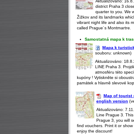
Aktualizováno: 16.8.
district Praha 3 clos
quarter to you. We wi
Žižkov and its landmarks which
vibrant night life and also its
called Prague´s Montmartre.
Samostatná mapa k tras
Mapa k turistic
souboru: unknown)
Aktualizováno: 18.8
LINE Praha 3. Projdě
atmosféru této speci
kupóny ! Vytiskněte si oboustra
památek a hlavně slevové ko
Map of tourist 
english version
(ve
Aktualizováno: 7.11
Line Prague 3. Thi
Prague 3, you will s
find vouchers. Print it or show
enjoy the discount!