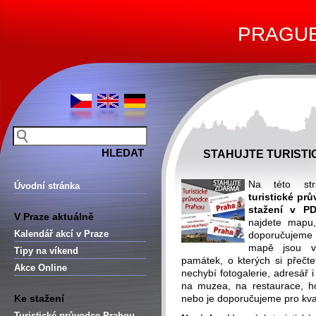
PRAGUE 
STAHUJTE TURIST
Na této str
Úvodní stránka
turistické pr
stažení v PD
V Praze aktuálně
najdete mapu,
Kalendář akcí v Praze
doporučujeme 
mapě jsou v
Tipy na víkend
památek, o kterých si přečt
Akce Online
nechybí fotogalerie, adresář 
na muzea, na restaurace, hot
Ke stažení
nebo je doporučujeme pro kval
Turistické průvodce Prahou –