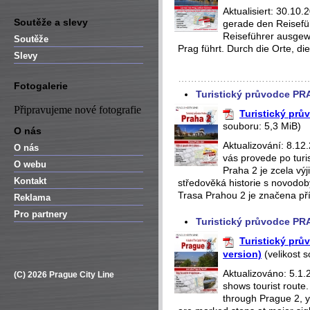
Aktualisiert: 30.1
Soutěže a slevy
gerade den Reisefüh
Reiseführer ausgewä
Soutěže
Prag führt. Durch die Orte, die
Slevy
…………………………………
Fotogalerie
Turistický průvodce PR
Připravujeme nové fotografie
Turistický prů
souboru: 5,3 MiB)
O nás
Aktualizování: 8.12
O nás
vás provede po turi
O webu
Praha 2 je zcela v
Kontakt
středověká historie s novodobý
Trasa Prahou 2 je značena pří
Reklama
Pro partnery
Turistický průvodce PR
Turistický prů
version)
(velikost 
Aktualizováno: 5.1.
(C) 2026 Prague City Line
shows tourist route
through Prague 2, yo