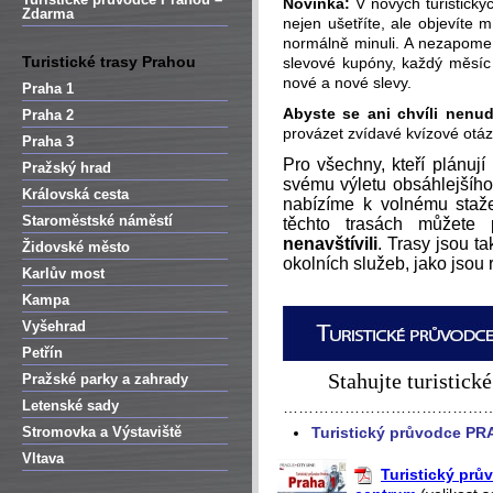
Novinka:
V nových turistický
Zdarma
nejen ušetříte, ale objevíte 
normálně minuli. A nezapomeňt
Turistické trasy Prahou
slevové kupóny, každý měsíc 
nové a nové slevy.
Praha 1
Abyste se ani chvíli nenud
Praha 2
provázet zvídavé kvízové otáz
Praha 3
Pro všechny, kteří plánují
Pražský hrad
svému výletu obsáhlejšího
Královská cesta
nabízíme k volnému sta
Staroměstské náměstí
těchto trasách můžete
nenavštívili
. Trasy jsou t
Židovské město
okolních služeb, jako jsou 
Karlův most
Kampa
Vyšehrad
Petřín
Stahujte turistick
Pražské parky a zahrady
Letenské sady
…………………………………
Stromovka a Výstaviště
Turistický průvodce PR
Vltava
Turistický prův