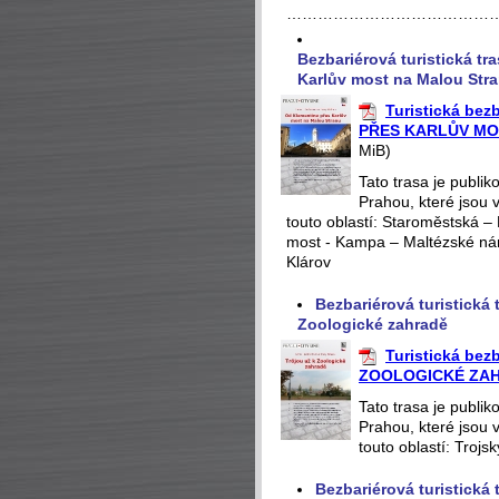
…………………………………
Bezbariérová turistická t
Karlův most na Malou Str
Turistická be
PŘES KARLŮV MO
MiB)
Tato trasa je publi
Prahou, které jsou 
touto oblastí: Staroměstská 
most - Kampa – Maltézské nám
Klárov
Bezbariérová turistická
Zoologické zahradě
Turistická be
ZOOLOGICKÉ ZA
Tato trasa je publi
Prahou, které jsou 
touto oblastí: Troj
Bezbariérová turistick