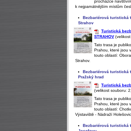
procházce navštívím
k nejpamátnějším místům česk
Bezbariérová turistick
Strahov
Turistická be
STRAHOV
(velikost
Tato trasa je publi
Prahou, které jsou 
touto oblastí: Obor
Strahov.
Bezbariérová turistická
Pražský hrad
Turistická be
(velikost souboru: 2
Tato trasa je publi
Prahou, které jsou 
touto oblastí: Chot
Výstaviště - Nádraží Holešovi
Bezbariérová turistick
Josefovu