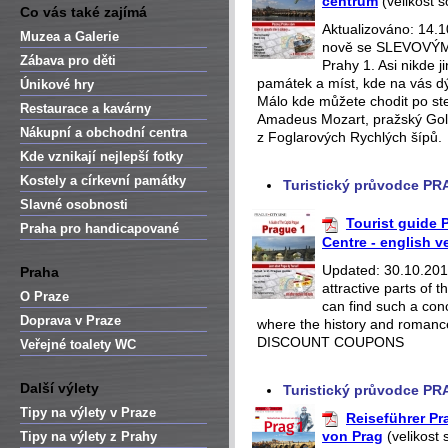
centrum
(velikost 
Co vás také zajímá
Aktualizováno: 14.
Muzea a Galerie
nově se SLEVOVÝMI
Zábava pro děti
Prahy 1. Asi nikde 
památek a míst, kde na vás dý
Únikové hry
Málo kde můžete chodit po st
Restaurace a kavárny
Amadeus Mozart, pražský Gol
Nákupní a obchodní centra
z Foglarových Rychlých šípů.
Kde vznikají nejlepší fotky
Kostely a církevní památky
Turistický průvodce PR
Slavné osobnosti
Tourist guide P
Praha pro handicapované
Centre - english v
Updated: 30.10.2018
Praha
attractive parts of
O Praze
can find such a con
Doprava v Praze
where the history and romance
DISCOUNT COUPONS
Veřejné toalety WC
Další výlety
Turistický průvodce PR
Tipy na výlety v Praze
Reiseführer Pr
von Prag
(velikost 
Tipy na výlety z Prahy