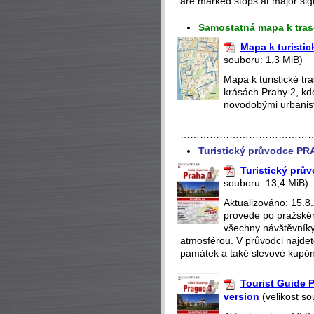
are marked stops at major sight
Samostatná mapa k tras
Mapa k turistic
souboru: 1,3 MiB)
Mapa k turistické t
krásách Prahy 2, kd
novodobými urbanisti
…………………………………
Turistický průvodce PR
Turistický prův
souboru: 13,4 MiB)
Aktualizováno: 15.8
provede po pražském
všechny návštěvníky
atmosférou. V průvodci najde
památek a také slevové kupón
Tourist Guide P
version
(velikost so