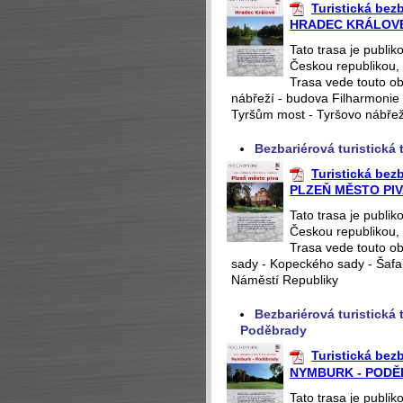
Turistická be
HRADEC KRÁLOV
Tato trasa je publi
Českou republikou, 
Trasa vede touto ob
nábřeží - budova Filharmonie
Tyršům most - Tyršovo nábřež
Bezbariérová turistická
Turistická be
PLZEŇ MĚSTO PI
Tato trasa je publi
Českou republikou, 
Trasa vede touto ob
sady - Kopeckého sady - Šafaří
Náměstí Republiky
Bezbariérová turistick
Poděbrady
Turistická be
NYMBURK - POD
Tato trasa je publi