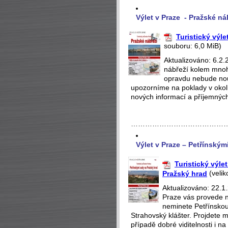
Výlet v Praze -
Pražské ná
Turistický výle
souboru: 6,0 MiB)
Aktualizováno: 6.2
nábřeží kolem mno
opravdu nebude nou
upozorníme na poklady v okolí
nových informací a příjemných
…………………………………
Výlet v Praze – Petřínským
Turistický výle
Pražský hrad
(velik
Aktualizováno: 22.1.
Praze vás provede n
neminete Petřínskou
Strahovský klášter. Projdete m
případě dobré viditelnosti i 