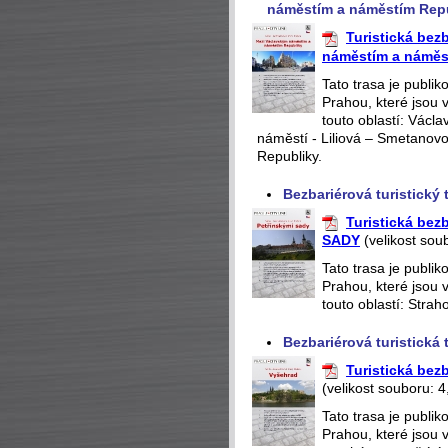
náměstím a náměstím Rep
Turistická bez
náměstím a náměs
Tato trasa je publi
Prahou, které jsou 
touto oblastí: Václ
náměstí - Liliová – Smetanov
Republiky.
Bezbariérová turistický
Turistická be
SADY
(velikost sou
Tato trasa je publi
Prahou, které jsou 
touto oblastí: Stra
Bezbariérová turistick
Turistická be
(velikost souboru: 4
Tato trasa je publi
Prahou, které jsou 