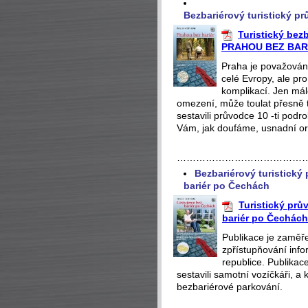
Bezbariérový turistický p
Turistický bez
PRAHOU BEZ BAR
Praha je považována
celé Evropy, ale p
komplikací. Jen má
omezení, může toulat přesně t
sestavili průvodce 10 -ti pod
Vám, jak doufáme, usnadní ori
…………………………………
Bezbariérový turistick
bariér po Čechách
Turistický prů
bariér po Čechách
Publikace je zaměře
zpřístupňování inf
republice. Publikac
sestavili samotní vozíčkáři, 
bezbariérové parkování.