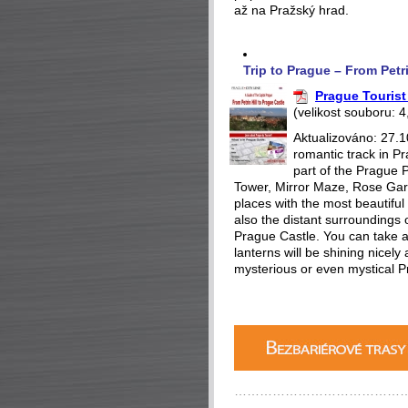
až na Pražský hrad.
Trip to Prague – From Petr
Prague Tourist 
(velikost souboru: 4
Aktualizováno: 27.1
romantic track in Pr
part of the Prague P
Tower, Mirror Maze, Rose Gar
places with the most beautiful 
also the distant surroundings o
Prague Castle. You can take a 
lanterns will be shining nicely
mysterious or even mystical P
…………………………………