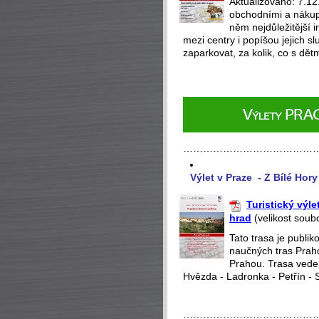
Aktualizováno: 7.1
obchodními a nákup
něm nejdůležitější 
mezi centry i popíšou jejich 
zaparkovat, za kolik, co s dětm
…………………………………
Výlet v Praze - Z Bílé Hor
Turistický výl
hrad
(velikost soub
Tato trasa je publi
naučných tras Praho
Prahou. Trasa vede
Hvězda - Ladronka - Petřín - 
…………………………………