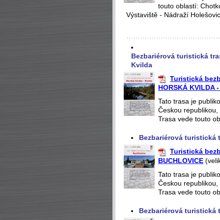
touto oblastí: Chot
Výstaviště - Nádraží Holešovi
…………………………………
Bezbariérová turistická t
Kvilda
Turistická be
HORSKÁ KVILDA -
Tato trasa je publi
Českou republikou, 
Trasa vede touto obl
Bezbariérová turistická
Turistická be
BUCHLOVICE
(veli
Tato trasa je publi
Českou republikou, 
Trasa vede touto o
Bezbariérová turistická