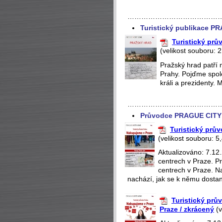
…………………………………
Turistický publikace P
Turistický pr
(velikost souboru: 
Pražský hrad patří 
Prahy. Pojďme spole
králi a prezidenty. 
…………………………………
Průvodce PRAGUE CITY 
Turistický prů
(velikost souboru: 5
Aktualizováno: 7.12
centrech v Praze. 
centrech v Praze. N
nachází, jak se k němu dostan
Turistický prů
Praze / zkrácený
(v