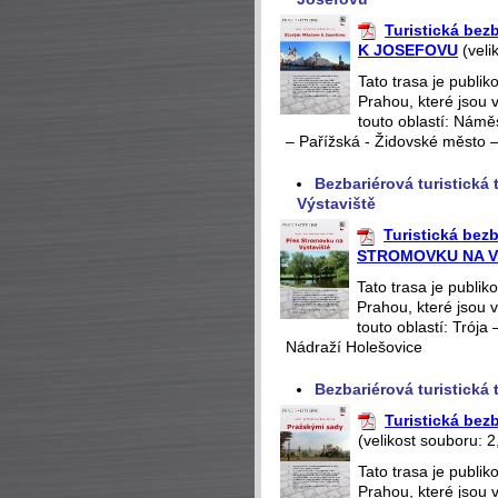
Turistická be
K JOSEFOVU
(veli
Tato trasa je publi
Prahou, které jsou 
touto oblastí: Námě
– Pařížská - Židovské město – 
Bezbariérová turistick
Výstaviště
Turistická bez
STROMOVKU NA V
Tato trasa je publik
Prahou, které jsou 
touto oblastí: Trója
Nádraží Holešovice
Bezbariérová turistick
Turistická be
(velikost souboru: 2
Tato trasa je publi
Prahou, které jsou 