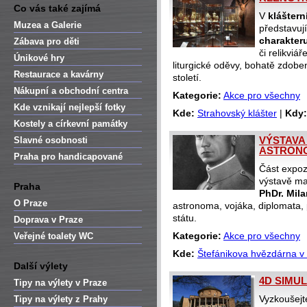
Co vás také zajímá
V
kláštern
Muzea a Galerie
představuj
charakter
Zábava pro děti
či relikviá
Únikové hry
liturgické oděvy, bohatě zdo
Restaurace a kavárny
století.
Nákupní a obchodní centra
Kategorie:
Akce pro všechny
Kde vznikají nejlepší fotky
Kde:
Strahovský klášter
|
Kdy:
Kostely a církevní památky
VÝSTAVA 
Slavné osobnosti
ASTRONO
Praha pro handicapované
Část expoz
výstavě ma
Praha
PhDr. Mila
O Praze
astronoma, vojáka, diplomata, 
státu.
Doprava v Praze
Kategorie:
Akce pro všechny
Veřejné toalety WC
Kde:
Štefánikova hvězdárna v
Další výlety
4D SIMU
Tipy na výlety v Praze
Vyzkoušejt
Tipy na výlety z Prahy