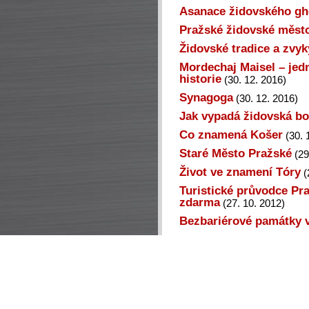
Asanace židovského gh
Pražské židovské měst
Židovské tradice a zvyk
Mordechaj Maisel – jed
historie
(30. 12. 2016)
Synagoga
(30. 12. 2016)
Jak vypadá židovská b
Co znamená Košer
(30. 
Staré Město Pražské
(29
Život ve znamení Tóry
(
Turistické průvodce Pra
zdarma
(27. 10. 2012)
Bezbariérové památky 