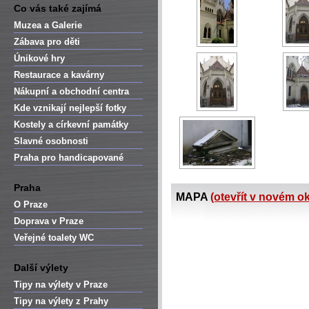
Co vás také zajímá
Muzea a Galerie
Zábava pro děti
Únikové hry
Restaurace a kavárny
Nákupní a obchodní centra
Kde vznikají nejlepší fotky
Kostely a církevní památky
Slavné osobnosti
Praha pro handicapované
Praha
MAPA
(otevřít v novém o
O Praze
Doprava v Praze
Veřejné toalety WC
Další výlety
Tipy na výlety v Praze
Tipy na výlety z Prahy