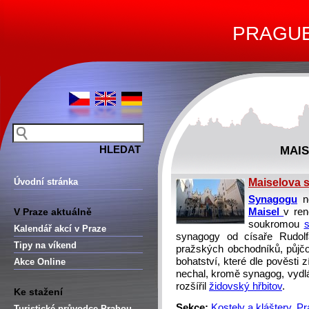
PRAGUE 
MAI
Úvodní stránka
Maiselova 
Synagogu
ne
V Praze aktuálně
Maisel
v ren
soukromou
Kalendář akcí v Praze
synagogy od císaře Rudolf
Tipy na víkend
pražských obchodníků, půjčo
bohatství, které dle pověsti 
Akce Online
nechal, kromě synagog, vydlá
rozšířil
židovský hřbitov
.
Ke stažení
Sekce:
Kostely a kláštery
,
Pr
Turistické průvodce Prahou –