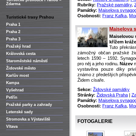
Zdarma
Rubriky:
Pražské památky
,
Památky:
Maiselova synago
Osobnosti:
Franz Kafka
,
Mor
Turistické trasy Prahou
Praha 1
Maiselova 
Praha 2
Maiselovou 
Praha 3
křížem kráž
Pražský hrad
Tuto překrás
zámožný občan pražské ži
Královská cesta
letech 1590 – 1592. Synago
Staroměstské náměstí
pro něj a jeho rodinu
. Název
n
Židovské město
vystavěna pouze díky pri
známo z předešlých příspěvk
Karlův most
Židem císaře.
Kampa
Sekce:
Židovské památky
Vyšehrad
Stránky:
Židovská Praha
|
Za
Petřín
Památky:
Maiselova synago
Pražské parky a zahrady
Osobnosti:
Franz Kafka
,
Mor
Letenské sady
Stromovka a Výstaviště
FOTOGALERIE
Vltava