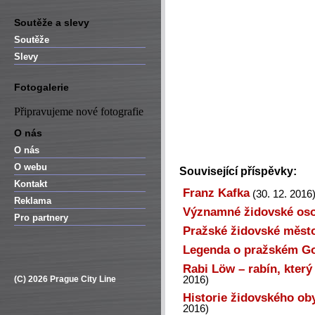
Soutěže a slevy
Soutěže
Slevy
Fotogalerie
Připravujeme nové fotografie
O nás
O nás
O webu
Související příspěvky:
Kontakt
Franz Kafka
(30. 12. 2016
Reklama
Významné židovské oso
Pro partnery
Pražské židovské měst
Legenda o pražském G
Rabi Löw – rabín, který
(C) 2026 Prague City Line
2016)
Historie židovského ob
2016)