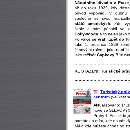
Národního divadla v Praze
až do roku 1939, kdy dostal
původ výpověď. V dubnu t
společně se svou manže
států amerických.
Zde vyu
škole a sám působil ve z
Hollywoodu
a to nejen jako h
Po válce se
vrátil zpět do P
také 1. prosince 1968 zemř
filmovými rolemi, jako napřík
jako režisér
Čapkovy Bílé ne
…………………………………
KE STAŽENÍ:
Turistické prů
…………………………………
Turistický prův
centrum
(velikost 
Aktualizováno: 14.
nově se SLEVOVÝMI
Prahy 1. Asi nikde 
památek a míst, kde na vás dý
Málo kde můžete chodit po st