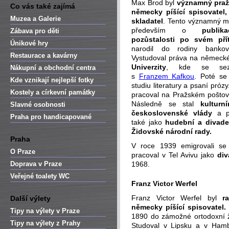
Max Brod byl
významný praž
Co vás také zajímá
německy píšící spisovatel,
Muzea a Galerie
skladatel
. Tento významný mu
především o
publik
Zábava pro děti
pozůstalosti po svém přít
Únikové hry
narodil do rodiny bankovn
Restaurace a kavárny
Vystudoval práva na německé
Univerzity
, kde se sezn
Nákupní a obchodní centra
s
Franzem Kafkou
. Poté se
Kde vznikají nejlepší fotky
studiu literatury a psaní próz
Kostely a církevní památky
pracoval na Pražském poštovn
Následně se stal
kulturn
Slavné osobnosti
československé vlády
a po
Praha pro handicapované
také jako
hudební a divadel
Židovské národní rady.
Praha
V roce 1939 emigrovali se 
O Praze
pracoval v Tel Avivu jako
div
Doprava v Praze
1968.
Veřejné toalety WC
Franz Victor Werfel
Franz Victor Werfel byl
r
Další výlety
německy píšící spisovatel.
Tipy na výlety v Praze
1890 do zámožné ortodoxní ž
Tipy na výlety z Prahy
Studoval v Lipsku a v Hamb