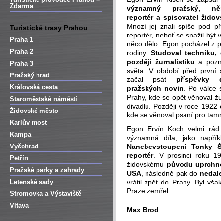
Zdarma
významný pražský, ně
reportér a spisovatel žido
Mnozí jej znali spíše pod př
Turistické trasy Prahou
reportér, neboť se snažil být
Praha 1
něco dělo. Egon pocházel z p
Praha 2
rodiny.
Studoval techniku, 
později žurnalistiku
a pozn
Praha 3
světa. V období před první 
Pražský hrad
začal psát
příspěvky 
Královská cesta
pražských novin
. Po válce 
Prahy, kde se opět věnoval žu
Staroměstské náměstí
divadlu. Později v roce 1922 
Židovské město
kde se věnoval psaní pro tamn
Karlův most
Egon Ervín Koch velmi rád 
Kampa
významná díla, jako napří
Vyšehrad
Nanebevstoupení Tonky Š
reportér
. V prosinci roku 1
Petřín
židovskému
původu uprchno
Pražské parky a zahrady
USA
, následně pak do
nedal
Letenské sady
vrátil zpět do Prahy. Byl vš
Praze zemřel.
Stromovka a Výstaviště
Vltava
Max Brod