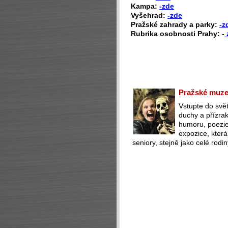
Kampa:
-zde
Vyšehrad:
-zde
Pražské zahrady a parky:
-z
Rubrika osobnosti Prahy: -
Pražské muzeu
Vstupte do svět
duchy a přízra
humoru, poezie 
expozice, která
seniory, stejně jako celé rodin