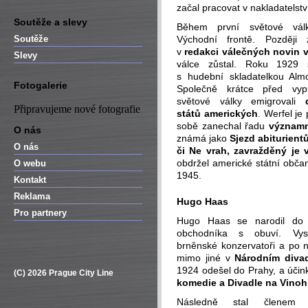
začal pracovat v nakladatelstv
Soutěže a slevy
Během první světové vál
Soutěže
Východní frontě. Později 
v
redakci válečných novin v
Slevy
válce zůstal. Roku 1929 
s hudební skladatelkou Alm
Fotogalerie
Společně krátce před vyp
světové války emigrovali
Připravujeme nové fotografie
států amerických
. Werfel j
sobě zanechal řadu
významn
O nás
známá jako
Sjezd abiturien
O nás
či Ne vrah, zavražděný je 
obdržel americké státní občan
O webu
1945.
Kontakt
Reklama
Hugo Haas
Pro partnery
Hugo Haas se narodil do 
obchodníka s obuví. Vys
brněnské konzervatoři a po 
mimo jiné v
Národním diva
1924 odešel do Prahy, a účin
(C) 2026 Prague City Line
komedie a Divadle na Vinoh
Následně stal členem 