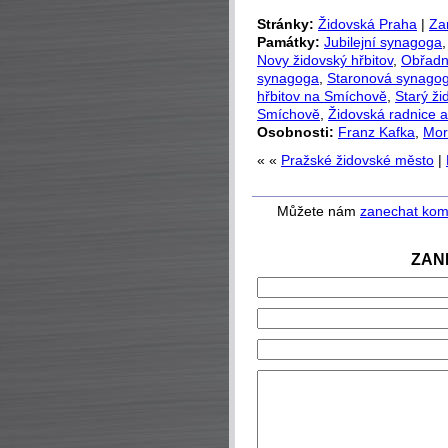
Stránky:
Židovská Praha
|
Za
Památky:
Jubilejní synagoga
Novy židovský hřbitov
,
Obřadn
synagoga
,
Staronová synago
hřbitov na Smíchově
,
Starý ži
Smíchově
,
Židovská radnice 
Osobnosti:
Franz Kafka
,
Mor
« «
Pražské židovské město
|
Můžete nám
zanechat kom
ZAN