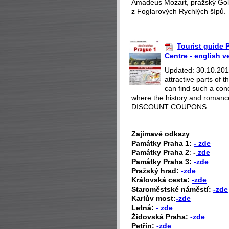
Amadeus Mozart, pražský Gol
z Foglarových Rychlých šípů.
Tourist guide P
Centre - english v
Updated: 30.10.2018
attractive parts of
can find such a con
where the history and romance
DISCOUNT COUPONS
Zajímavé odkazy
P
amátky Praha 1:
- zde
Památky Praha 2
:
-
zde
Památky Praha 3:
-zde
Pražský hrad:
-zde
Královská cesta:
-zde
Staroměstské náměstí:
-zde
Karlův most:
-zde
Letná:
- zde
Židovská Praha:
-zde
Petřín:
-zde