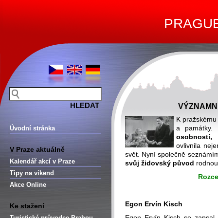
PRAGUE 
VÝZNAMN
K pražskému 
a památky.
Úvodní stránka
osobností,
k
ovlivnila nej
V Praze aktuálně
svět. Nyní společně seznámíme
Kalendář akcí v Praze
svůj židovský původ
rodnou
Tipy na víkend
Rozce
Akce Online
Egon Ervín Kisch
Ke stažení
Egon Ervín Kisch se zapsal d
Turistické průvodce Prahou –