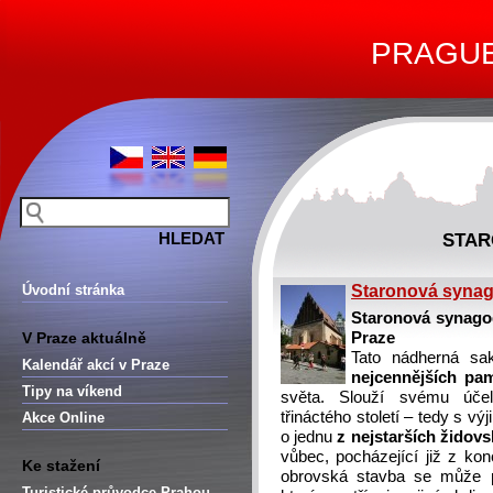
PRAGUE 
STAR
Úvodní stránka
Staronová syna
Staronová synagog
V Praze aktuálně
Praze
Tato nádherná sa
Kalendář akcí v Praze
nejcennějších pa
Tipy na víkend
světa. Slouží svému účel
třináctého století – tedy s v
Akce Online
o jednu
z nejstarších židov
vůbec, pocházející již z kon
Ke stažení
obrovská stavba se může
Turistické průvodce Prahou –