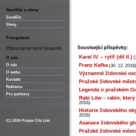
Soutěže a slevy
Soutěže
Slevy
Fotogalerie
Související příspěvky:
Připravujeme nové fotografie
Karel IV. – rytíř (díl II.)
O nás
(
Franz Kafka
O nás
(30. 12. 2016
O webu
Významné židovské oso
Kontakt
Pražské židovské měst
Reklama
Legenda o pražském G
Pro partnery
Rabi Löw – rabín, který
2016)
Historie židovského ob
2016)
(C) 2026 Prague City Line
Asanace židovského gh
Pražské židovské měst