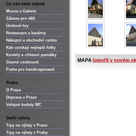
Co vás také zajímá
Muzea a Galerie
Zábava pro děti
Únikové hry
Restaurace a kavárny
Nákupní a obchodní centra
Kde vznikají nejlepší fotky
Kostely a církevní památky
MAPA
(otevřít v novém o
Slavné osobnosti
Praha pro handicapované
Praha
O Praze
Doprava v Praze
Veřejné toalety WC
Další výlety
Tipy na výlety v Praze
Tipy na výlety z Prahy