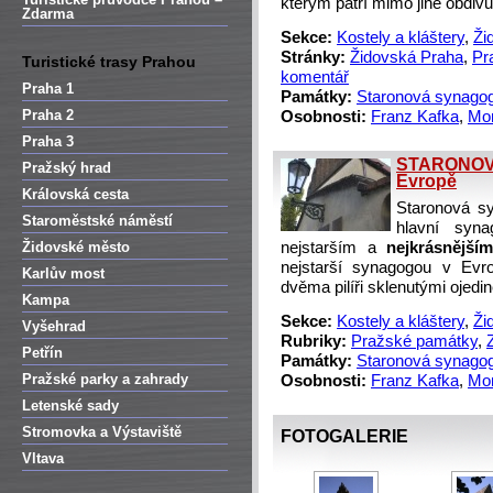
kterým patří mimo jiné obdivu
Zdarma
Sekce:
Kostely a kláštery
,
Ži
Stránky:
Židovská Praha
,
Pr
Turistické trasy Prahou
komentář
Praha 1
Památky:
Staronová synago
Praha 2
Osobnosti:
Franz Kafka
,
Mor
Praha 3
STARONOVÁ
Pražský hrad
Evropě
Královská cesta
Staronová sy
Staroměstské náměstí
hlavní syn
Židovské město
nejstarším a
nejkrásnějš
nejstarší synagogou v Evr
Karlův most
dvěma pilíři sklenutými ojedi
Kampa
Sekce:
Kostely a kláštery
,
Ži
Vyšehrad
Rubriky:
Pražské památky
,
Petřín
Památky:
Staronová synago
Pražské parky a zahrady
Osobnosti:
Franz Kafka
,
Mor
Letenské sady
Stromovka a Výstaviště
FOTOGALERIE
Vltava