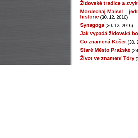
Židovské tradice a zvyk
Mordechaj Maisel – jed
historie
(30. 12. 2016)
Synagoga
(30. 12. 2016)
Jak vypadá židovská b
Co znamená Košer
(30. 
Staré Město Pražské
(29
Život ve znamení Tóry
(