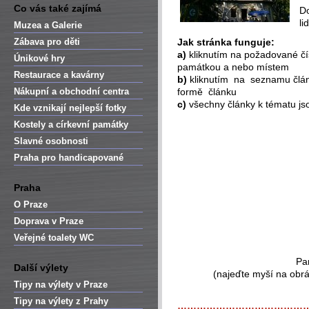
Co vás také zajímá
Do
li
Muzea a Galerie
Zábava pro děti
Jak stránka funguje:
a)
kliknutím na požadované č
Únikové hry
památkou a nebo místem
Restaurace a kavárny
b)
kliknutím na seznamu člán
Nákupní a obchodní centra
formě článku
c)
všechny články k tématu jso
Kde vznikají nejlepší fotky
Kostely a církevní památky
Slavné osobnosti
Praha pro handicapované
Praha
O Praze
Doprava v Praze
Veřejné toalety WC
Pa
Další výlety
(najeďte myší na obr
Tipy na výlety v Praze
Tipy na výlety z Prahy
…………………………………