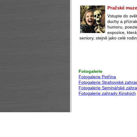
Pražské muzeu
Vstupte do svět
duchy a přízra
humoru, poezie 
expozice, která
seniory, stejně jako celé rodin
Fotogalerie
Fotogalerie Petřína
Fotogalerie Strahovské zahra
Fotogalerie Seminářské zahr
Fotogalerie zahrady Kinských