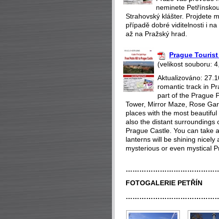
neminete Petřínskou
Strahovský klášter. Projdete m
případě dobré viditelnosti i 
až na Pražský hrad.
Prague Tourist 
(velikost souboru: 4
Aktualizováno: 27.1
romantic track in Pr
part of the Prague P
Tower, Mirror Maze, Rose Gar
places with the most beautiful 
also the distant surroundings o
Prague Castle. You can take a 
lanterns will be shining nicely
mysterious or even mystical P
…………………………………
FOTOGALERIE PETŘÍN
…………………………………