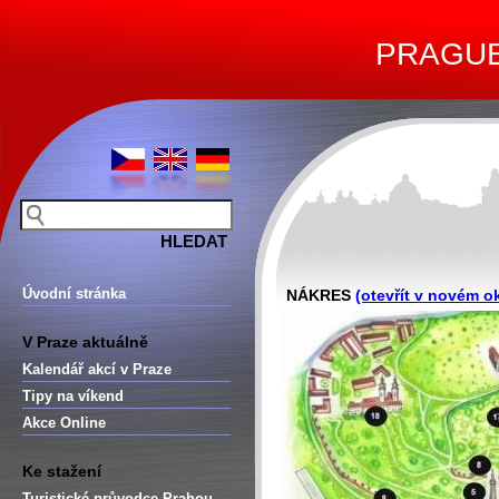
PRAGUE 
Úvodní stránka
NÁKRES
(otevřít v novém o
V Praze aktuálně
Kalendář akcí v Praze
Tipy na víkend
Akce Online
Ke stažení
Turistické průvodce Prahou –