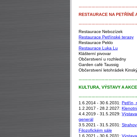
…………………………………
RESTAURACE NA PETŘÍNĚ A
…………………………………
Restaurace Nebozízek
Restaurace Petřínské terasy
Restaurace Peklo
Restaurace Luka Lu
Klášterní pivovar
Občerstvení u rozhledny
Garden café Taussig
Občerstvení letohrádek Kinsk
…………………………………
KULTURA, VÝSTAVY A AKC
…………………………………
1.6.2014 - 30.6.2031:
Petřín,
1.2.2017 - 28.2.2027:
Klenotn
4.4.2019 - 31.5.2029:
Výstava 
generál
3.5.2021 - 31.5.2031:
Strahov
Filozofickém sále
1.6.2021 - 30.6.2031:
Výstava