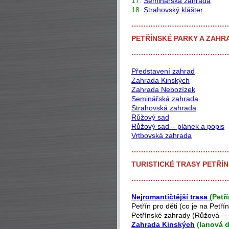
17.
Seminářská zahrada
18.
Strahovský klášter
…………………………………
PETŘÍNSKÉ PARKY A ZAHR
…………………………………
Představení zahrad
Zahrada Kinských
Zahrada Nebozízek
Seminářská zahrada
Strahovská zahrada
Růžový sad
Růžový sad – plánek a popis
Vrtbovská zahrada
…………………………………
TURISTICKÉ TRASY PETŘÍ
…………………………………
Nejromantičtější trasa
(Petř
Petřín pro děti (co je na Petřín
Petřínské zahrady (Růžová –
Zahrada Kinských
(lanová d