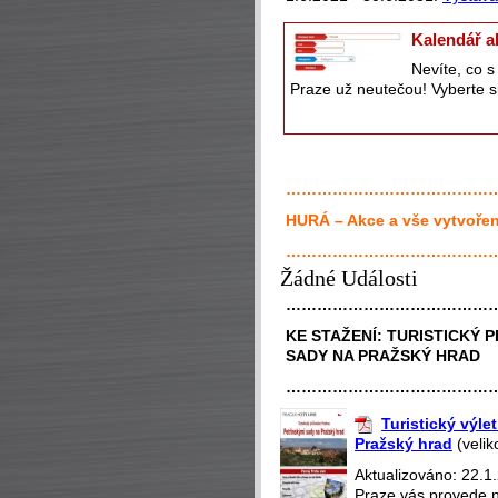
Kalendář a
Nevíte, co 
Praze už neutečou! Vyberte si
…………………………………
HURÁ – Akce a vše vytvořen
…………………………………
Žádné Události
…………………………………
KE STAŽENÍ:
TURISTICKÝ P
SADY NA PRAŽSKÝ HRAD
…………………………………
Turistický výle
Pražský hrad
(velik
Aktualizováno: 22.1.
Praze vás provede n