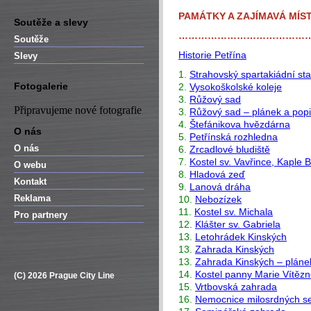
PAMÁTKY A ZAJÍMAVÁ MÍST
Soutěže a slevy
…………………………………
Soutěže
Historie Petřína
Slevy
1.
Strahovský spartakiádní st
Fotogalerie
2.
Vysokoškolské koleje
3.
Růžový sad
Připravujeme nové fotografie
3.
Růžový sad – plánek a pop
4.
Štefánikova hvězdárna
O nás
5.
Petřínská rozhledna
O nás
6.
Zrcadlové bludiště
7.
Kostel sv. Vavřince, Kaple 
O webu
8.
Hladová zeď
Kontakt
9.
Lanová dráha
Reklama
10.
Nebozízek
11.
Kostel sv. Michala
Pro partnery
12.
Klášter sv. Gabriela
13.
Letohrádek Kinských
13.
Zahrada Kinských
13.
Zahrada Kinských – pláne
14.
Kostel panny Marie Vítězn
(C) 2026 Prague City Line
15.
Vrtbovská zahrada
16.
Nemocnice milosrdných se