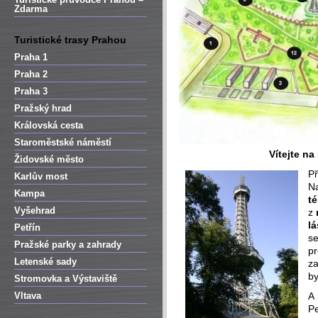
Zdarma
Turistické trasy Prahou
Praha 1
Praha 2
Praha 3
Pražský hrad
Královská cesta
Staroměstské náměstí
Vítejte na
Židovské město
Př
Karlův most
N
Kampa
t
Vyšehrad
z
l
Petřín
se
Pražské parky a zahrady
pr
Letenské sady
za
b
Stromovka a Výstaviště
Vltava
A 
Pe