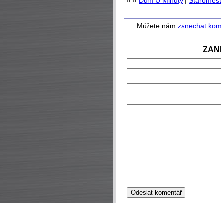
« «
Dům U Minuty
|
Staroměsts
Můžete nám
zanechat kom
ZAN