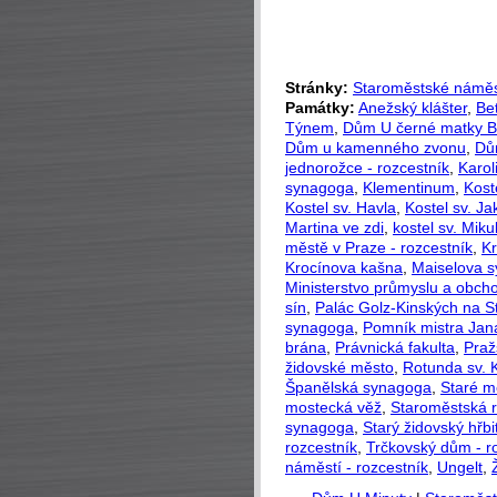
Stránky:
Staroměstské náměs
Památky:
Anežský klášter
,
Be
Týnem
,
Dům U černé matky B
Dům u kamenného zvonu
,
Dů
jednorožce - rozcestník
,
Karo
synagoga
,
Klementinum
,
Koste
Kostel sv. Havla
,
Kostel sv. J
Martina ve zdi
,
kostel sv. Miku
městě v Praze - rozcestník
,
K
Krocínova kašna
,
Maiselova 
Ministerstvo průmyslu a obch
sín
,
Palác Golz-Kinských na S
synagoga
,
Pomník mistra Jan
brána
,
Právnická fakulta
,
Praž
židovské město
,
Rotunda sv. 
Španělská synagoga
,
Staré m
mostecká věž
,
Staroměstská 
synagoga
,
Starý židovský hřbi
rozcestník
,
Trčkovský dům - r
náměstí - rozcestník
,
Ungelt
,