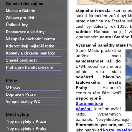
Co vás také zajímá
stejného řemesla,
kteří si 
Muzea a Galerie
století čtrnáctém začal být 
Zábava pro děti
proto němčina na Starém Měst
Únikové hry
části byl důležitý rok 1338,
radnice
. Radnice, na jejíž 
Restaurace a kavárny
v samotném
centru Starého
Nákupní a obchodní centra
Významné památky staré Pr
Kde vznikají nejlepší fotky
Staré Město pražské si
Kostely a církevní památky
udrželo svou
Slavné osobnosti
samostatnost až do
1784
, neboť se v únoru
Praha pro handicapované
tohoto roku stalo
součástí
hlavního
Praha
královského města
O Praze
Prahy
. Historické
centrum této části tvoří
Doprava v Praze
nepochybně
Veřejné toalety WC
Staroměstské
náměstí
, které se pyšní
řadou významných
Další výlety
památek. Nejvyhledávanější
Tipy na výlety v Praze
Staroměstským orlojem
. Dá
Tipy na výlety z Prahy
jako například
kostel svatéh