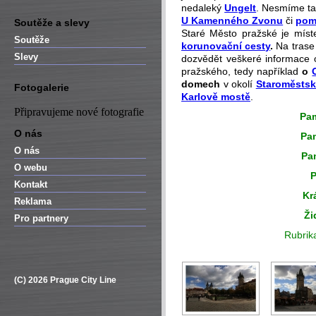
nedaleký
Ungelt
. Nesmíme t
U Kamenného Zvonu
či
pom
Soutěže a slevy
Staré Město pražské je mís
Soutěže
korunovační cesty
.
Na tras
Slevy
dozvědět veškeré informace
pražského, tedy například
o
domech
v okolí
Staroměstsk
Fotogalerie
Karlově mostě
.
Připravujeme nové fotografie
P
a
O nás
Pa
O nás
Pa
O webu
P
Kontakt
Kr
Reklama
Ži
Pro partnery
Rubrika
(C) 2026 Prague City Line