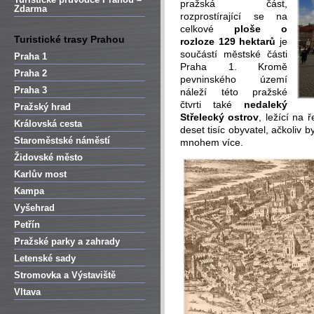
pražská část,
Zdarma
rozprostírající se na
celkové
ploše o
Turistické trasy Prahou
rozloze 129 hektarů
je
součástí městské části
Praha 1
Praha 1. Kromě
Praha 2
pevninského území
Praha 3
náleží této pražské
čtvrti také
nedaleký
Pražský hrad
Střelecký ostrov
, ležící na
Královská cesta
deset tisíc obyvatel, ačkoliv b
Staroměstské náměstí
mnohem více.
Židovské město
Karlův most
Kampa
Vyšehrad
Petřín
Pražské parky a zahrady
Letenské sady
Stromovka a Výstaviště
Vltava