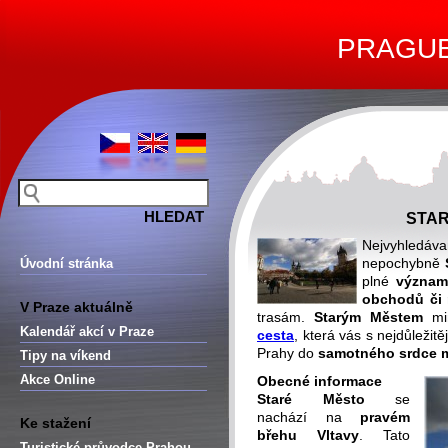
PRAGUE 
STAR
Nejvyhledá
nepochybně
Úvodní stránka
plné
význam
obchodů či 
V Praze aktuálně
trasám.
Starým Městem
mim
Kalendář akcí v Praze
cesta
, která vás s nejdůleži
Prahy do
samotného srdce 
Tipy na víkend
Akce Online
Obecné informace
Staré Město
se
nachází na
pravém
Ke stažení
břehu
Vltavy
. Tato
Turistické průvodce Prahou –