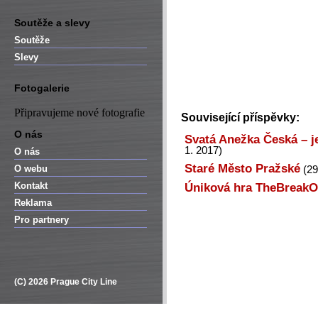
Soutěže a slevy
Soutěže
Slevy
Fotogalerie
Připravujeme nové fotografie
Související příspěvky:
O nás
Svatá Anežka Česká – je
1. 2017)
O nás
Staré Město Pražské
O webu
(29
Kontakt
Úniková hra TheBreakO
Reklama
Pro partnery
(C) 2026 Prague City Line