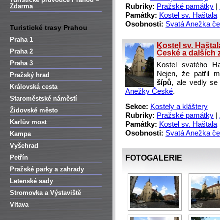
Zdarma
Rubriky:
Pražské památky
|
Památky:
Kostel sv. Haštala
Osobnosti:
Svatá Anežka č
Turistické trasy Prahou
Praha 1
Kostel sv. Hašta
Praha 2
České a dalších 
Praha 3
Kostel svatého H
Nejen, že patřil 
Pražský hrad
šípů
, ale vedly se
Královská cesta
Anežky České
.
Staroměstské náměstí
Sekce:
Kostely a kláštery
Židovské město
Rubriky:
Pražské památky
|
Karlův most
Památky:
Kostel sv. Haštala
Osobnosti:
Svatá Anežka č
Kampa
Vyšehrad
Petřín
FOTOGALERIE
Pražské parky a zahrady
Letenské sady
Stromovka a Výstaviště
Vltava