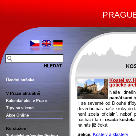
PRAGUE 
KOS
Úvodní stránka
Kostel sv. H
gotické arc
Naše dneš
V Praze aktuálně
památkami
b
Kalendář akcí v Praze
li se severně od Dlouhé tříd
Tipy na víkend
dovedou nás naše kroky do 
není zcela oficiální, nebo
Akce Online
nachází farní
osada kostela
na nás již čeká.
Ke stažení
Sekce:
Kostely a kláštery
Turistické průvodce Prahou –