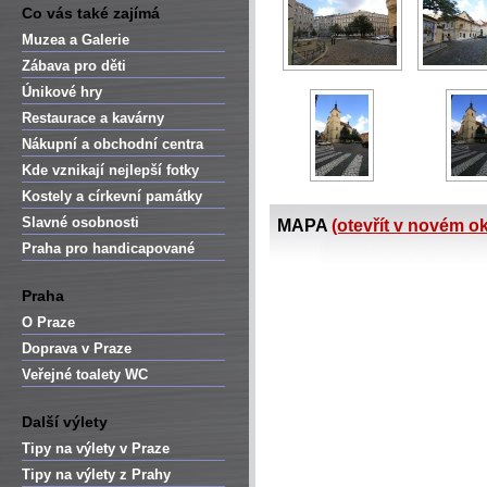
Co vás také zajímá
Muzea a Galerie
Zábava pro děti
Únikové hry
Restaurace a kavárny
Nákupní a obchodní centra
Kde vznikají nejlepší fotky
Kostely a církevní památky
Slavné osobnosti
MAPA
(otevřít v novém o
Praha pro handicapované
Praha
O Praze
Doprava v Praze
Veřejné toalety WC
Další výlety
Tipy na výlety v Praze
Tipy na výlety z Prahy