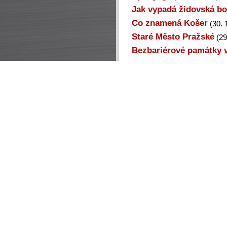
Jak vypadá židovská b
Co znamená Košer
(30. 
Staré Město Pražské
(29
Bezbariérové památky 