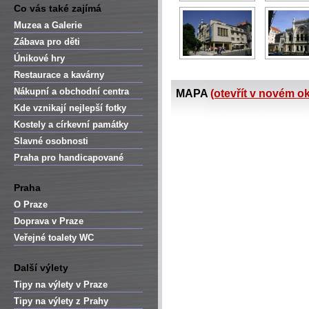
Co vás také zajímá
Muzea a Galerie
Zábava pro děti
Únikové hry
Restaurace a kavárny
Nákupní a obchodní centra
MAPA
(otevřít v novém o
Kde vznikají nejlepší fotky
Kostely a církevní památky
Slavné osobnosti
Praha pro handicapované
Praha
O Praze
Doprava v Praze
Veřejné toalety WC
Další výlety
Tipy na výlety v Praze
Tipy na výlety z Prahy