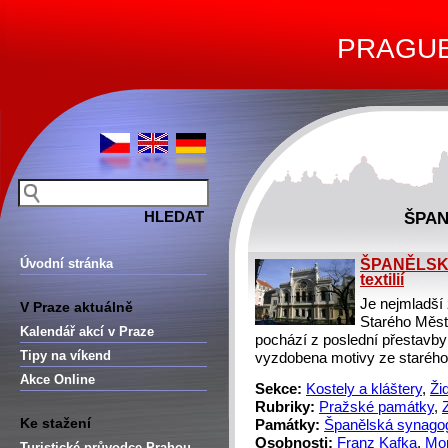
PRAGUE 
ŠPA
Úvodní stránka
ŠPANĚLSKÁ
textilií
Je nejmladší
V Praze aktuálně
Starého Města
Kalendář akcí v Praze
pochází z poslední přestavby 
Tipy na víkend
vyzdobena motivy ze staréh
Akce Online
Sekce:
Kostely a kláštery
,
Ži
Rubriky:
Pražské památky
,
Ke stažení
Památky:
Španělská synago
Osobnosti:
Franz Kafka
,
Mor
Turistické průvodce Prahou –