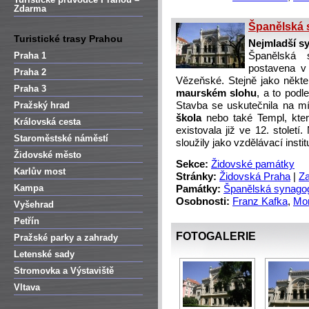
Zdarma
Španělská
Turistické trasy Prahou
Nejmladší sy
Praha 1
Španělská
postavena v 
Praha 2
Vězeňské. Stejně jako někte
Praha 3
maurském slohu
, a to podl
Pražský hrad
Stavba se uskutečnila na m
škola
nebo také Templ, kter
Královská cesta
existovala již ve 12. stolet
Staroměstské náměstí
sloužily jako vzdělávací insti
Židovské město
Sekce:
Židovské památky
Karlův most
Stránky:
Židovská Praha
|
Za
Kampa
Památky:
Španělská synago
Osobnosti:
Franz Kafka
,
Mor
Vyšehrad
Petřín
FOTOGALERIE
Pražské parky a zahrady
Letenské sady
Stromovka a Výstaviště
Vltava