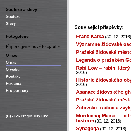
Soutěže a slevy
Soutěže
Slevy
Související příspěvky:
Franz Kafka
Fotogalerie
(30. 12. 2016
Významné židovské oso
Připravujeme nové fotografie
Pražské židovské měst
O nás
Legenda o pražském G
O nás
Rabi Löw – rabín, který
O webu
2016)
Kontakt
Historie židovského ob
Reklama
2016)
Pro partnery
Asanace židovského gh
Pražské židovské měst
Židovské tradice a zvyk
Mordechaj Maisel – jed
(C) 2026 Prague City Line
historie
(30. 12. 2016)
Synagoga
(30. 12. 2016)