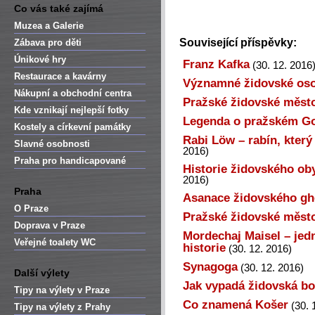
Co vás také zajímá
Muzea a Galerie
Související příspěvky:
Zábava pro děti
Únikové hry
Franz Kafka
(30. 12. 2016
Restaurace a kavárny
Významné židovské oso
Nákupní a obchodní centra
Pražské židovské měst
Kde vznikají nejlepší fotky
Legenda o pražském G
Kostely a církevní památky
Rabi Löw – rabín, který
Slavné osobnosti
2016)
Praha pro handicapované
Historie židovského ob
2016)
Praha
Asanace židovského gh
O Praze
Pražské židovské měst
Doprava v Praze
Mordechaj Maisel – jed
Veřejné toalety WC
historie
(30. 12. 2016)
Synagoga
(30. 12. 2016)
Další výlety
Jak vypadá židovská b
Tipy na výlety v Praze
Co znamená Košer
(30. 
Tipy na výlety z Prahy