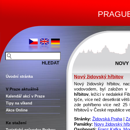
PRAGUE 
NOVY
Úvodní stránka
Nový židovský hřbitov
Nový židovský hřbitov, na
V Praze aktuálně
vodovodem, byl založen v 
hřbitov
, ležící v nedaleké Fib
Kalendář akcí v Praze
týče, více než desetkrát vět
Tipy na víkend
zde pohřbeno více než 25 t
hřbitovů v České republice v
Akce Online
Stránky:
Židovská Praha
|
Za
Ke stažení
Památky:
Novy židovský hřb
Osobnosti:
Franz Kafka
,
Mor
Turistické průvodce Prahou –