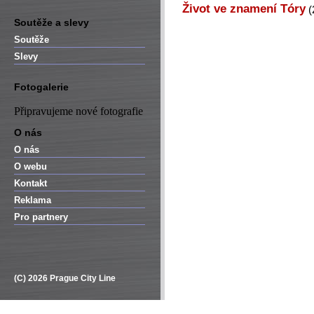
Život ve znamení Tóry
(
Soutěže a slevy
Soutěže
Slevy
Fotogalerie
Připravujeme nové fotografie
O nás
O nás
O webu
Kontakt
Reklama
Pro partnery
(C) 2026 Prague City Line