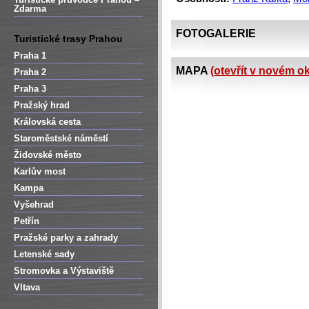
Zdarma
FOTOGALERIE
Turistické trasy Prahou
Praha 1
MAPA
(otevřít v novém o
Praha 2
Praha 3
Pražský hrad
Královská cesta
Staroměstské náměstí
Židovské město
Karlův most
Kampa
Vyšehrad
Petřín
Pražské parky a zahrady
Letenské sady
Stromovka a Výstaviště
Vltava