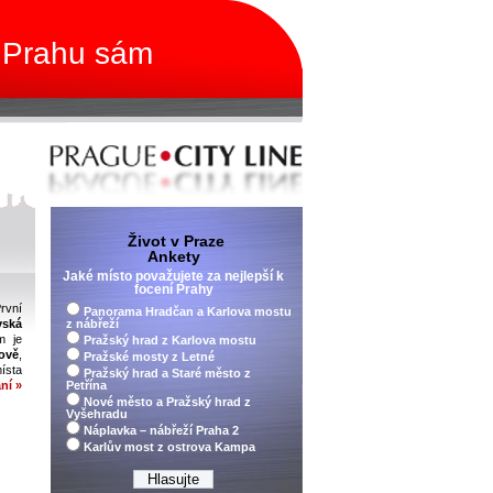
 Prahu sám
Život v Praze
Ankety
Jaké místo považujete za nejlepší k
focení Prahy
rvní
Panorama Hradčan a Karlova mostu
vská
z nábřeží
m je
Pražský hrad z Karlova mostu
ově
,
Pražské mosty z Letné
ísta
Pražský hrad a Staré město z
ní »
Petřína
Nové město a Pražský hrad z
Vyšehradu
Náplavka – nábřeží Praha 2
Karlův most z ostrova Kampa