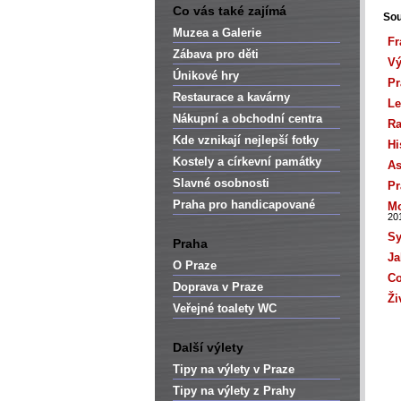
Co vás také zajímá
Sou
Muzea a Galerie
Fr
Zábava pro děti
Vý
Únikové hry
Pr
Restaurace a kavárny
Le
Nákupní a obchodní centra
Ra
Kde vznikají nejlepší fotky
Hi
Kostely a církevní památky
As
Slavné osobnosti
Pr
Praha pro handicapované
Mo
20
S
Praha
Ja
O Praze
Co
Doprava v Praze
Ži
Veřejné toalety WC
Další výlety
Tipy na výlety v Praze
Tipy na výlety z Prahy