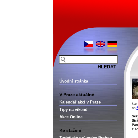
Úvodní stránka
V Praze aktuálně
Kalendář akcí v Praze
kte
na
Tipy na víkend
Sek
Akce Online
Str
Pam
Oso
Ke stažení
Turistické průvodce Prahou –