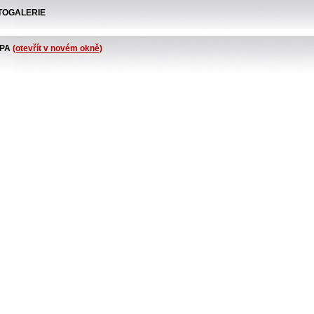
TOGALERIE
PA
(otevřít v novém okně)