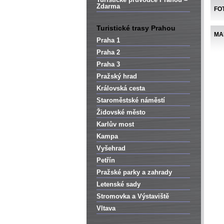
Zdarma
FO
Turistické trasy Prahou
MA
Praha 1
Praha 2
Praha 3
Pražský hrad
Královská cesta
Staroměstské náměstí
Židovské město
Karlův most
Kampa
Vyšehrad
Petřín
Pražské parky a zahrady
Letenské sady
Stromovka a Výstaviště
Vltava