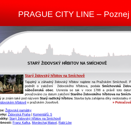
PRAGUE CITY LINE – Poznej
STARÝ ŽIDOVSKÝ HŘBITOV NA SMÍCHOVĚ
Starý židovský hřbitov na Smíchově
Tajuplný a záhadný židovský hřbitov najdete na Pražském Smíchově. P
podnět o založení židovského hřbitova, podala
Smíchovská žido
náboženská obec
. Usnesla se tak v roce 1788 a právě toto datu
považováno za datum založení
Starého židovského hřbitova na Smích
rý je znám také pod názvem
Starý radlický hřbitov.
Stavba byla zahájena díky nedostatku m
židovském hřbitově
v pražském Josefově.
» Pokračová
ce:
Židovské památky
ánky:
Židovská Praha
|
Komentářů: 5
átky:
Starý židovský hřbitov na Smíchově
bnosti:
Franz Kafka
,
Mordechaj Maisel
,
Rabi Löw