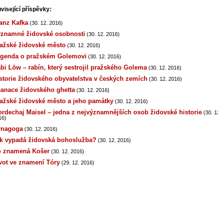
visející příspěvky:
anz Kafka
(30. 12. 2016)
znamné židovské osobnosti
(30. 12. 2016)
ažské židovské město
(30. 12. 2016)
genda o pražském Golemovi
(30. 12. 2016)
bi Löw – rabín, který sestrojil pražského Golema
(30. 12. 2016)
storie židovského obyvatelstva v českých zemích
(30. 12. 2016)
anace židovského ghetta
(30. 12. 2016)
ažské židovské město a jeho památky
(30. 12. 2016)
rdechaj Maisel – jedna z nejvýznamnějších osob židovské historie
(30. 1
16)
ynagoga
(30. 12. 2016)
k vypadá židovská bohoslužba?
(30. 12. 2016)
 znamená Košer
(30. 12. 2016)
vot ve znamení Tóry
(29. 12. 2016)