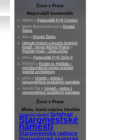
Život v Praze
Nejnovější komentáře
Nikola u
Parkoviště P+R Chodov
Marie Bonaventurová u
Divoká
Šárka
dan u
Divoká Šárka
Objevte historii a kouzlo českých
hradů - Nová Večerní Praha
u
Pražský hrad – Zlatá ulička
jirka u
Parkoviště P+R Zličín II
P.Dědič u
Kostel sv. Haštala –
nejušlechtilejší projev pražské
gotické architektury
petra u
Ungelt – jedna z
nejcennějších pražských památek
Arnošt Žák u
Ungelt – jedna z
nejcennějších pražských památek
Život v Praze
Místa, která nejvíce hledáte
Vyšehrad
Václavské náměstí
Staroměstské
náměstí
Staroměstská radnice
Staroměstská mostecká