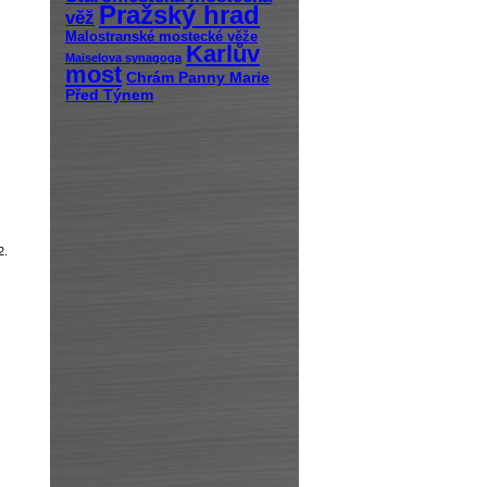
Pražský hrad
věž
Malostranské mostecké věže
Karlův
Maiselova synagoga
most
Chrám Panny Marie
Před Týnem
2.