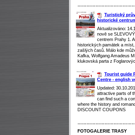
………………………………
Turistický prů
historické centru
Aktualizováno: 14.
nově se SLEVOVÝM
centrem Prahy 1. A
historických památek a míst,
zašlých časů. Málo kde může
Kafka, Wolfgang Amadeus Mo
klukovská parta z Foglarový
Tourist guide 
Centre - english v
Updated: 30.10.2018
attractive parts of
can find such a co
where the history and romanc
DISCOUNT COUPONS
………………………………
FOTOGALERIE TRASY