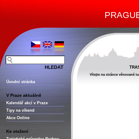
PRAGUE 
TRA
Vítejte na stránce věnované t
Úvodní stránka
V Praze aktuálně
Kalendář akcí v Praze
Tipy na víkend
Akce Online
Ke stažení
Turistické průvodce Prahou –