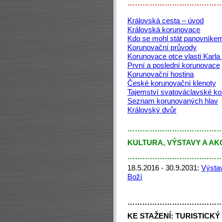
………………………………
Královská cesta – úvod
Královská korunovace
Kdo se mohl stát panovníke
Korunovační průvody
Korunovace otce vlasti Karla 
První a poslední korunovace
Korunovační hostina
České korunovační klenoty
Tajemství svatováclavské ko
Seznam korunovaných hlav
Královský dvůr
………………………………
KULTURA, VÝSTAVY A A
………………………………
18.5.2016 - 30.9.2031:
Výsta
Boží
………………………………
KE STAŽENÍ:
TURISTICKÝ