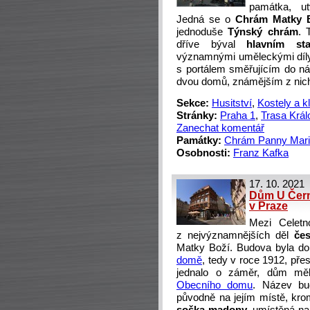
památka, ut
Jedná se o
Chrám Matky 
jednoduše
Týnský chrám
. 
dříve býval
hlavním star
významnými uměleckými díly 
s portálem směřujícím do n
dvou domů, známějším z nic
Sekce:
Husitství
,
Kostely a k
Stránky:
Praha 1
,
Trasa Král
Zanechat komentář
Památky:
Chrám Panny Mari
Osobnosti:
Franz Kafka
17. 10. 2021
Dům U Černé
v Praze
Mezi Celetn
z nejvýznamnějších děl
česk
Matky Boží.
Budova byla do
domě
, tedy v roce 1912, pře
jednalo o záměr, dům měl
Obecního domu
. Název bu
původně na jejím místě, kr