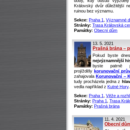
doby, kdy odsud vyjížděl
Královský dvůr důležitější 
ruinou bez významu.
Sekce:
Praha 1
,
Významné 
Stránky:
Trasa Královská ce
Památky:
Obecní dům
13. 5. 2021
Prašná brána – 
Pokud byste dnes
nejvýznamnější hi
byste patrně 
projížděly
korunovační prů
zahajovala
Korunovační – K
tudy procházela jedna z
hla
vedla například z
Kutné Hory
.
Sekce:
Praha 1
,
Věže a rozh
Stránky:
Praha 1
,
Trasa Král
Památky:
Prašná brána
11. 4. 2021
Obecní dům