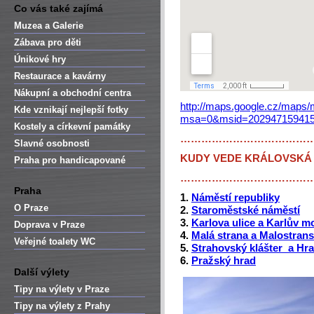
Co vás také zajímá
Muzea a Galerie
Zábava pro děti
Únikové hry
Restaurace a kavárny
Nákupní a obchodní centra
http://maps.google.cz/maps
Kde vznikají nejlepší fotky
msa=0&msid=202947159415
Kostely a církevní památky
………………………………
Slavné osobnosti
KUDY VEDE KRÁLOVSKÁ 
Praha pro handicapované
………………………………
Praha
1.
Náměstí republiky
O Praze
2.
Staroměstské náměstí
3.
Karlova ulice a Karlův m
Doprava v Praze
4.
Malá strana a Malostran
Veřejné toalety WC
5.
Strahovský klášter a Hr
6.
Pražský hrad
Další výlety
Tipy na výlety v Praze
Tipy na výlety z Prahy