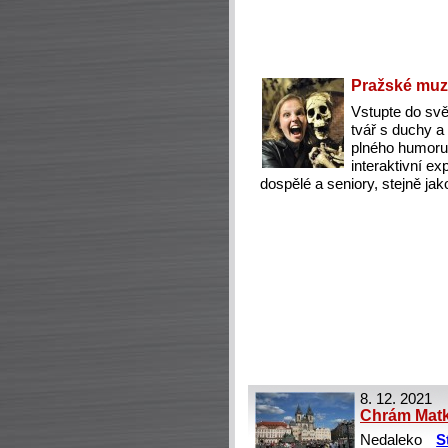
Pražské muze
Vstupte do svě
tvář s duchy a
plného humoru,
interaktivní exp
dospělé a seniory, stejně jak
8. 12. 2021
Chrám Matky
Nedaleko
S