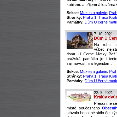
soška madony
, umístěná n
kubismu a příjemná kavárna 
Sekce:
Muzea a galerie
,
Prah
Stránky:
Praha 1
,
Trasa Král
Památky:
Dům U černé matk
7. 10. 2021
Dům U Čern
Na rohu ul
vůbec
nejsta
domu U Černé Matky Boží 
pražská památka je i tent
zajímavostmi a legendami.
Sekce:
Muzea a galerie
,
Prah
Stránky:
Praha 1
,
Trasa Král
Památky:
Dům U černé matk
22. 9. 2021
Králův dvůr
Přesuňme se v
místě současného
Obecní
stávalo honosné sídlo český