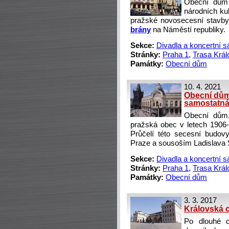
Obecní dům 
národních ku
pražské novosecesní stavb
brány
na Náměstí republiky.
Sekce:
Divadla a koncertní s
Stránky:
Praha 1
,
Trasa Král
Památky:
Obecní dům
10. 4. 2021
Obecní dům
samostatná 
Obecní dům,
pražská obec v letech 1906-
Průčelí této secesní budov
Praze a sousoším Ladislava
Sekce:
Divadla a koncertní s
Stránky:
Praha 1
,
Trasa Král
Památky:
Obecní dům
3. 3. 2017
Královská c
Po dlouhé 