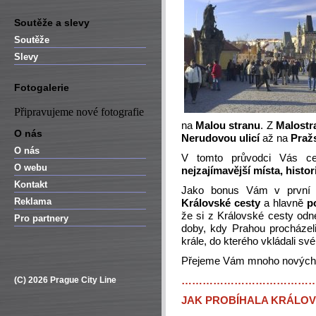
Soutěže a slevy
Soutěže
Slevy
Fotogalerie
Připravujeme nové fotografie
na
Malou stranu
. Z
Malostr
O nás
Nerudovou ulicí
až na
Praž
O nás
V tomto průvodci Vás c
O webu
nejzajímavější místa, histo
Kontakt
Jako bonus Vám v první 
Reklama
Královské cesty
a hlavně
p
že si z Královské cesty odn
Pro partnery
doby, kdy Prahou procházeli
krále, do kterého vkládali své
Přejeme Vám mnoho nových z
(C) 2026 Prague City Line
………………………………
JAK PROBÍHALA KRÁLO