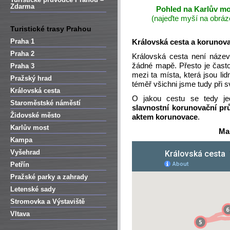
Zdarma
Pohled na Karlův mo
(najeďte myší na obrá
Turistické trasy Prahou
Praha 1
Královská cesta a korunov
Praha 2
Královská cesta není název
žádné mapě. Přesto je často
Praha 3
mezi ta místa, která jsou li
Pražský hrad
téměř všichni jsme tudy při s
Královská cesta
O jakou cestu se tedy 
Staroměstské náměstí
slavnostní korunovační p
Židovské město
aktem korunovace
.
Karlův most
Ma
Kampa
Vyšehrad
Petřín
Pražské parky a zahrady
Letenské sady
Stromovka a Výstaviště
Vltava