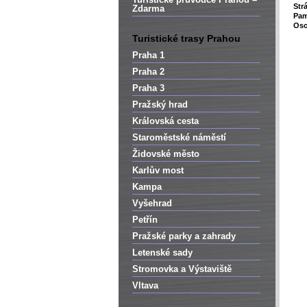
Str
Zdarma
Pam
Oso
Turistické trasy Prahou
Praha 1
Praha 2
Praha 3
Pražský hrad
Královská cesta
Staroměstské náměstí
Židovské město
Karlův most
Kampa
Vyšehrad
Petřín
Pražské parky a zahrady
Letenské sady
Stromovka a Výstaviště
Vltava