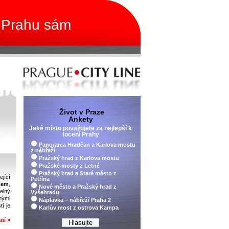
 Prahu sám
Život v Praze
Ankety
Jaké místo považujete za nejlepší k
focení Prahy
Panorama Hradčan a Karlova mostu
z nábřeží
Pražský hrad z Karlova mostu
Pražské mosty z Letné
Pražský hrad a Staré město z
jící
Petřína
nem
,
Nové město a Pražský hrad z
elný
Vyšehradu
nými
Náplavka – nábřeží Praha 2
í je
Karlův most z ostrova Kampa
ní »