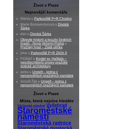
Život v Praze
Nejnovější komentáře
Nikola u
Parkoviště P+R Chodov
Marie Bonaventurová u
Divoká
Šárka
dan u
Divoká Šárka
Objevte historii a kouzlo českých
hradů - Nová Večerní Praha
u
Pražský hrad – Zlatá ulička
jirka u
Parkoviště P+R Zličín II
P.Dědič u
Kostel sv. Haštala –
nejušlechtilejší projev pražské
gotické architektury
petra u
Ungelt – jedna z
nejcennějších pražských památek
Arnošt Žák u
Ungelt – jedna z
nejcennějších pražských památek
Život v Praze
Místa, která nejvíce hledáte
Vyšehrad
Václavské náměstí
Staroměstské
náměstí
Staroměstská radnice
Staroměstská mostecká