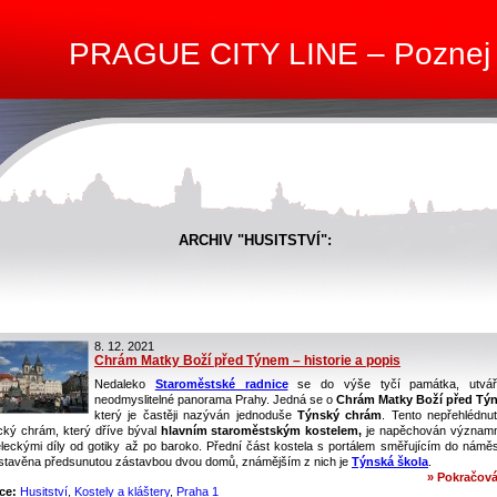
PRAGUE CITY LINE – Poznej
ARCHIV "HUSITSTVÍ":
8. 12. 2021
Chrám Matky Boží před Týnem – historie a popis
Nedaleko
Staroměstské radnice
se do výše tyčí památka, utváře
neodmyslitelné panorama Prahy. Jedná se o
Chrám Matky Boží před Tý
který je častěji nazýván jednoduše
Týnský chrám
. Tento nepřehlédnut
ický chrám, který dříve býval
hlavním staroměstským kostelem,
je napěchován význam
leckými díly od gotiky až po baroko. Přední část kostela s portálem směřujícím do náměst
stavěna předsunutou zástavbou dvou domů, známějším z nich je
Týnská škola
.
» Pokračová
ce:
Husitství
,
Kostely a kláštery
,
Praha 1