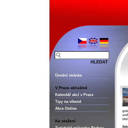
Úvodní stránka
V Praze aktuálně
Kalendář akcí v Praze
Tipy na víkend
Akce Online
got
umě
obe
Ke stažení
Sek
Turistické průvodce Prahou –