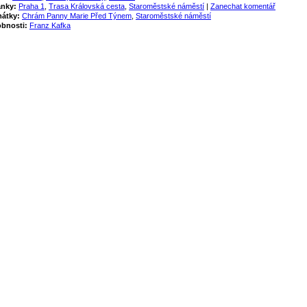
ánky:
Praha 1
,
Trasa Královská cesta
,
Staroměstské náměstí
|
Zanechat komentář
átky:
Chrám Panny Marie Před Týnem
,
Staroměstské náměstí
bnosti:
Franz Kafka