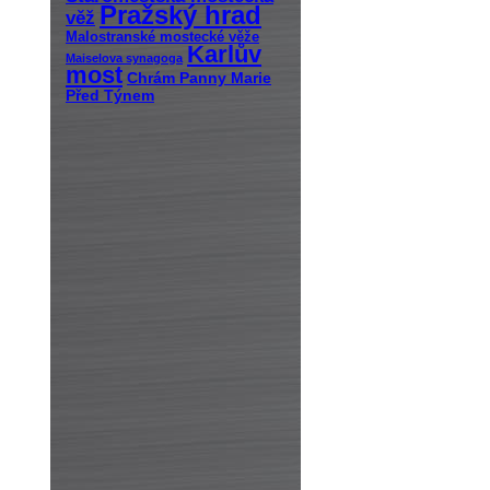
Pražský hrad
věž
Malostranské mostecké věže
Karlův
Maiselova synagoga
most
Chrám Panny Marie
Před Týnem