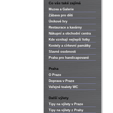
Co vás také zajímá
Muzea a Galerie
Zábava pro děti
Únikové hry
Restaurace a kavárny
Nákupní a obchodní centra
Kde vznikají nejlepší fotky
Kostely a církevní památky
Slavné osobnosti
Praha pro handicapované
Praha
O Praze
Doprava v Praze
Veřejné toalety WC
Další výlety
Tipy na výlety v Praze
Tipy na výlety z Prahy