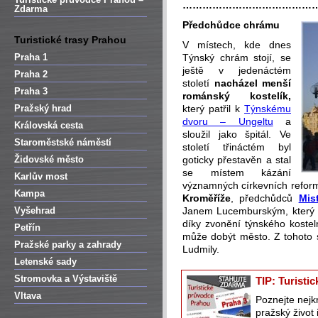
…………………………………
Zdarma
Předchůdce chrámu
Turistické trasy Prahou
V místech, kde dnes
Praha 1
Týnský chrám stojí, se
ještě v jedenáctém
Praha 2
století
nacházel menší
Praha 3
románský kostelík,
Pražský hrad
který patřil k
Týnskému
dvoru – Ungeltu
a
Královská cesta
sloužil jako špitál. Ve
Staroměstské náměstí
století třináctém byl
Židovské město
goticky přestavěn a stal
se místem kázání
Karlův most
významných církevních refor
Kampa
Kroměříže
, předchůdců
Mis
Vyšehrad
Janem Lucemburským, který m
díky zvonění týnského kostel
Petřín
může dobýt město. Z tohoto s
Pražské parky a zahrady
Ludmily.
Letenské sady
Stromovka a Výstaviště
TIP: Turisti
Vltava
Poznejte nejk
pražský život