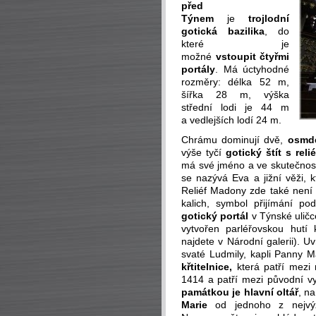
před
Týnem
je
trojlodní
gotická bazilika
, do
které je
možné
vstoupit čtyřmi
portály
. Má úctyhodné
rozměry: délka 52 m,
šířka 28 m, výška
střední lodi je 44 m
a vedlejších lodí 24 m.
Chrámu dominují dvě,
osmde
výše tyčí
gotický štít s re
má své jméno a ve skutečnost
se nazývá Eva a jižní věži, k
Reliéf Madony zde také není 
kalich, symbol přijímání p
gotický portál
v Týnské uličce
vytvořen parléřovskou hutí 
najdete v Národní galerii). U
svaté Ludmily, kapli Panny M
křtitelnice,
která patří mezi
1414 a patří mezi původní vy
památkou je hlavní oltář
, n
Marie
od jednoho z nejvýz