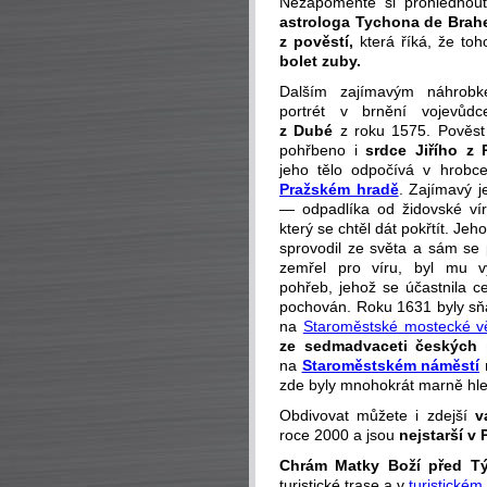
Nezapomeňte si prohlédnou
astrologa Tychona de Brah
z pověstí,
která říká, že to
bolet zuby.
Dalším zajímavým náhrobk
portrét v brnění vojevů
z Dubé
z roku 1575. Pověst 
pohřbeno i
srdce Jiřího z
jeho tělo odpočívá v hrobc
Pražském hradě
. Zajímavý 
— odpadlíka od židovské ví
který se chtěl dát pokřtít. Jeh
sprovodil ze světa a sám se 
zemřel pro víru, byl mu v
pohřeb, jehož se účastnila c
pochován. Roku 1631 byly sň
na
Staroměstské mostecké v
ze sedmadvaceti českých
na
Staroměstském náměstí
zde byly mnohokrát marně hl
Obdivovat můžete i zdejší
v
roce 2000 a jsou
nejstarší v 
Chrám Matky Boží před 
turistické trase a v
turistickém