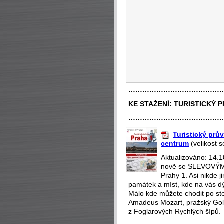
…………………………………
KE STAŽENÍ:
TURISTICKÝ 
…………………………………
Turistický prův
centrum
(velikost 
Aktualizováno: 14.
nově se SLEVOVÝMI
Prahy 1. Asi nikde 
památek a míst, kde na vás dý
Málo kde můžete chodit po st
Amadeus Mozart, pražský Gol
z Foglarových Rychlých šípů.