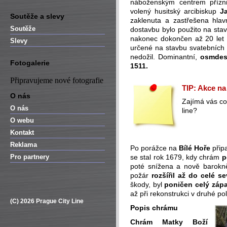
náboženským centrem příz
volený husitský arcibiskup
J
Soutěže a slevy
zaklenuta a zastřešena hlavn
Soutěže
dostavbu bylo použito na sta
nakonec dokončen až 20 let p
Slevy
určené na stavbu svatebních t
nedožil. Dominantní,
osmdes
Fotogalerie
1511.
Připravujeme nové fotografie
TIP: Akce na
O nás
Zajímá vás co 
O nás
line?
O webu
Kontakt
Reklama
Po porážce na
Bílé Hoře
připa
Pro partnery
se stal rok 1679, kdy chrám
p
poté snížena a nově barokně
požár
rozšířil až do celé se
škody, byl
poničen celý zápa
až při rekonstrukci v druhé pol
(C) 2026 Prague City Line
Popis chrámu
Chrám Matky Boží