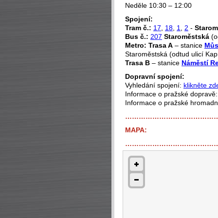
Neděle 10:30 – 12:00
Spojení:
Tram č.:
17
,
18
,
1
,
2
-
Starom
Bus č.:
207
Staroměstská
(o
Metro:
Trasa A
– stanice
Můs
Staroměstská (odtud ulicí Kap
Trasa B
– stanice
Náměstí R
Dopravní spojení:
Vyhledání spojení:
klikněte zd
Informace o pražské dopravě
Informace o pražské hromad
…………………………………
MAPA:
…………………………………