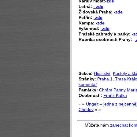
Karlův most:
-zde
Letná:
- zde
Židovská Praha:
-zde
Petřín:
-zde
Kampa:
-zde
Vyšehrad:
-zde
Pražské zahrady a parky:
-z
Rubrika osobnosti Prahy: -
Sekce:
Husitství
,
Kostely a kl
Stránky:
Praha 1
,
Trasa Král
komentář
Památky:
Chrám Panny Mari
Osobnosti:
Franz Kafka
« «
Ungelt – jedna z nejcenn
Chodov
» »
Můžete nám
zanechat kom