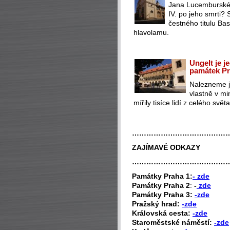
Jana Lucemburskéh
IV. po jeho smrti?
čestného titulu Ba
hlavolamu.
Ungelt je j
památek P
Nalezneme j
vlastně v mi
mířily tisíce lidí z celého svět
…………………………………
ZAJÍMAVÉ ODKAZY
…………………………………
P
amátky Praha 1:
- zde
Památky Praha 2
:
-
zde
Památky Praha 3:
-zde
Pražský hrad:
-zde
Královská cesta:
-zde
Staroměstské náměstí:
-zde