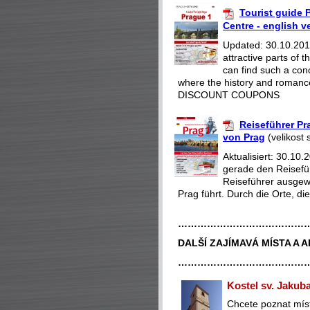
Tourist guide P
Centre - english v
Updated: 30.10.2018
attractive parts of
can find such a con
where the history and romance
DISCOUNT COUPONS
Reiseführer Pr
von Prag
(velikost 
Aktualisiert: 30.1
gerade den Reisefüh
Reiseführer ausgewä
Prag führt. Durch die Orte, die
…………………………………
DALŠÍ ZAJÍMAVÁ MÍSTA A 
…………………………………
Kostel sv. Jakub
Chcete poznat míst