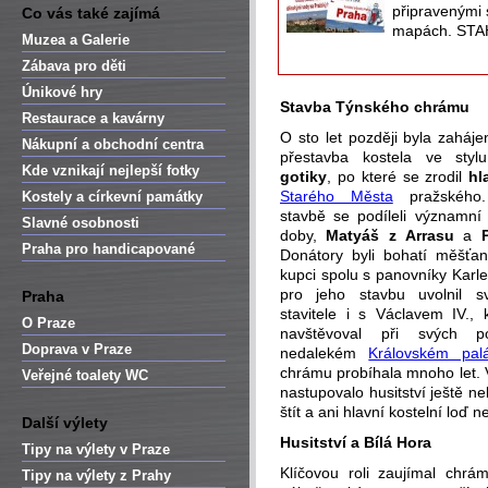
připravenými 
Co vás také zajímá
mapách. STA
Muzea a Galerie
Zábava pro děti
Únikové hry
Stavba Týnského chrámu
Restaurace a kavárny
O sto let později byla zaháje
Nákupní a obchodní centra
přestavba kostela ve stylu
Kde vznikají nejlepší fotky
gotiky
, po které se zrodil
hl
Starého Města
pražského
Kostely a církevní památky
stavbě se podíleli významní s
Slavné osobnosti
doby,
Matyáš z Arrasu
a
P
Praha pro handicapované
Donátory byli bohatí měšťa
kupci spolu s panovníky Karle
pro jeho stavbu uvolnil sv
Praha
stavitele i s Václavem IV., k
O Praze
navštěvoval při svých p
Doprava v Praze
nedalekém
Královském palá
chrámu probíhala mnoho let. 
Veřejné toalety WC
nastupovalo husitství ještě n
štít a ani hlavní kostelní loď
Další výlety
Husitství a Bílá Hora
Tipy na výlety v Praze
Klíčovou roli zaujímal chr
Tipy na výlety z Prahy