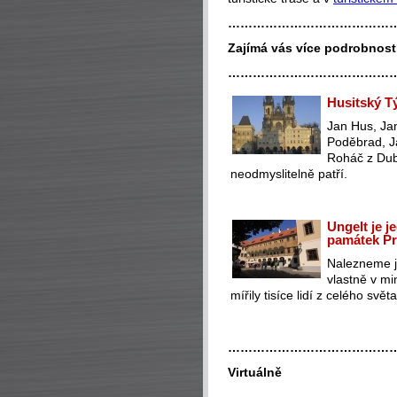
…………………………………
Zajímá vás více podrobností
…………………………………
Husitský T
Jan Hus, Jan
Poděbrad, J
Roháč z Dub
neodmyslitelně patří.
Ungelt je j
památek P
Nalezneme j
vlastně v mi
mířily tisíce lidí z celého svět
…………………………………
Virtuálně