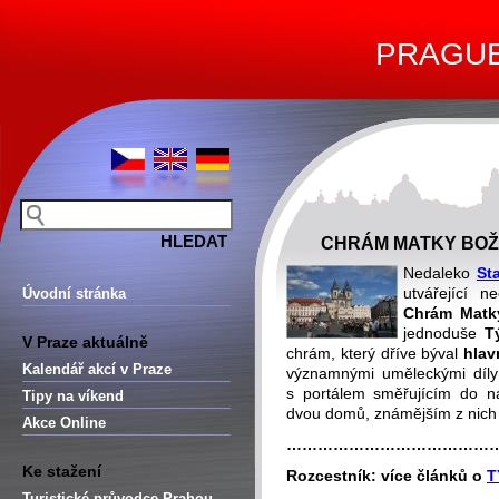
PRAGUE 
CHRÁM MATKY BOŽÍ
Nedaleko
St
utvářející 
Úvodní stránka
Chrám Matk
jednoduše
T
V Praze aktuálně
chrám, který dříve býval
hlav
Kalendář akcí v Praze
významnými uměleckými díly 
s portálem směřujícím do n
Tipy na víkend
dvou domů, známějším z nich
Akce Online
…………………………………
Ke stažení
Rozcestník: více článků o
T
Turistické průvodce Prahou –