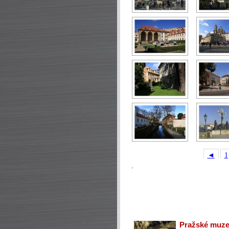
◄
1
.
Pražské muzeu