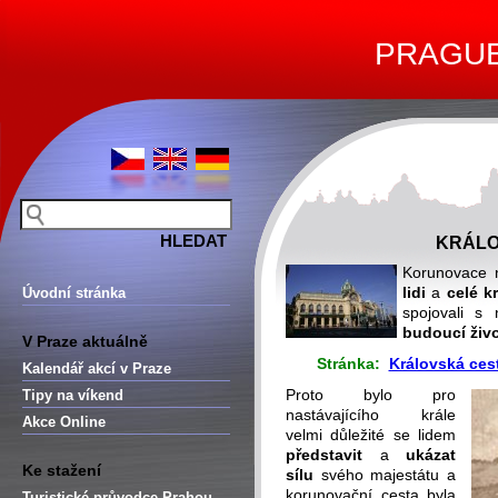
PRAGUE 
KRÁLO
Korunovace 
lidi
a
celé k
Úvodní stránka
spojovali 
budoucí živ
V Praze aktuálně
Stránka:
Královská ces
Kalendář akcí v Praze
Proto bylo pro
Tipy na víkend
nastávajícího krále
Akce Online
velmi důležité se lidem
představit
a
ukázat
Ke stažení
sílu
svého majestátu a
korunovační cesta byla
Turistické průvodce Prahou –