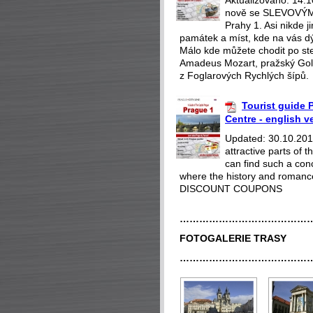
Aktualizováno: 14.
nově se SLEVOVÝMI
Prahy 1. Asi nikde 
památek a míst, kde na vás dý
Málo kde můžete chodit po st
Amadeus Mozart, pražský Gol
z Foglarových Rychlých šípů.
Tourist guide P
Centre - english v
Updated: 30.10.2018
attractive parts of
can find such a con
where the history and romance
DISCOUNT COUPONS
…………………………………
FOTOGALERIE TRASY
…………………………………