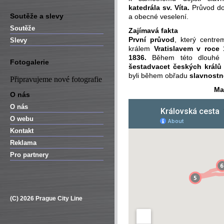
katedrála sv. Víta.
Průvod dop
Soutěže a slevy
a obecné veselení.
Soutěže
Zajímavá fakta
První průvod
, který centr
Slevy
králem
Vratislavem v roce
1836.
Během této dlouhé d
Fotogalerie
šestadvacet českých králů
byli během obřadu
slavnostn
Připravujeme nové fotografie
Ma
O nás
O nás
O webu
Kontakt
Reklama
Pro partnery
(C) 2026 Prague City Line