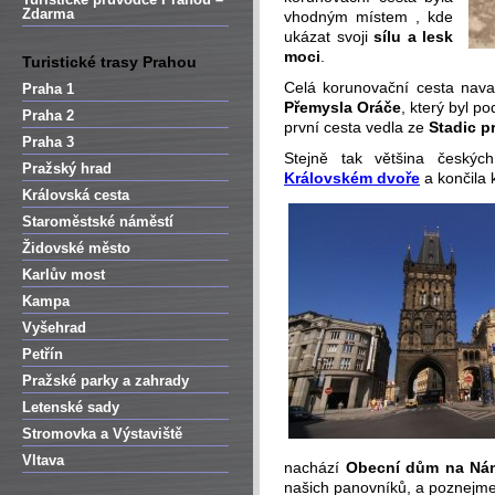
Zdarma
vhodným místem , kde
ukázat svoji
sílu a lesk
moci
.
Turistické trasy Prahou
Celá korunovační cesta nav
Praha 1
Přemysla Oráče
, který byl p
Praha 2
první cesta vedla ze
Stadic p
Praha 3
Stejně tak většina českých
Pražský hrad
Královském dvoře
a končila
Královská cesta
Staroměstské náměstí
Židovské město
Karlův most
Kampa
Vyšehrad
Petřín
Pražské parky a zahrady
Letenské sady
Stromovka a Výstaviště
Vltava
nachází
Obecní dům na Námě
našich panovníků, a poznejm