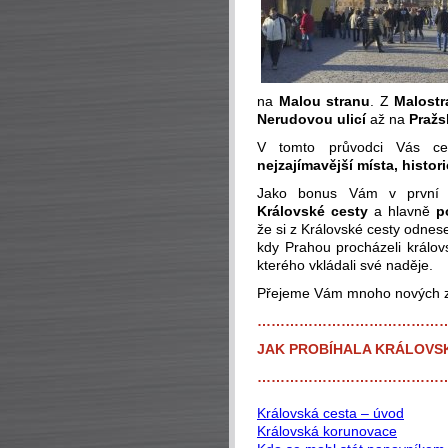
na
Malou stranu
. Z
Malost
Nerudovou ulicí
až na
Pražs
V tomto průvodci Vás c
nejzajímavější místa, histor
Jako bonus Vám v první 
Královské cesty
a hlavně
p
že si z Královské cesty odnes
kdy Prahou procházeli králov
kterého vkládali své naděje.
Přejeme Vám mnoho nových zá
…………………………………
JAK PROBÍHALA KRÁLOVS
…………………………………
Královská cesta – úvod
Královská korunovace