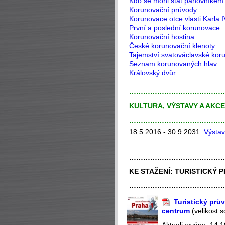
Kdo se mohl stát panovníkem
Korunovační průvody
Korunovace otce vlasti Karla I
První a poslední korunovace
Korunovační hostina
České korunovační klenoty
Tajemství svatováclavské kor
Seznam korunovaných hlav
Královský dvůr
…………………………………
KULTURA, VÝSTAVY A AKC
…………………………………
18.5.2016 - 30.9.2031:
Výsta
…………………………………
KE STAŽENÍ:
TURISTICKÝ P
…………………………………
Turistický prův
centrum
(velikost 