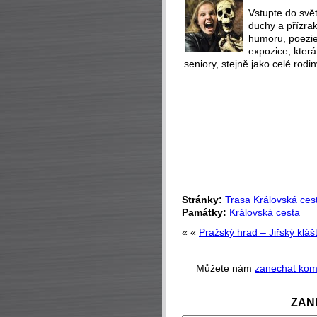
Vstupte do svět
duchy a přízra
humoru, poezie 
expozice, která
seniory, stejně jako celé rodin
Stránky:
Trasa Královská ces
Památky:
Královská cesta
« «
Pražský hrad – Jiřský kláš
Můžete nám
zanechat kom
ZAN