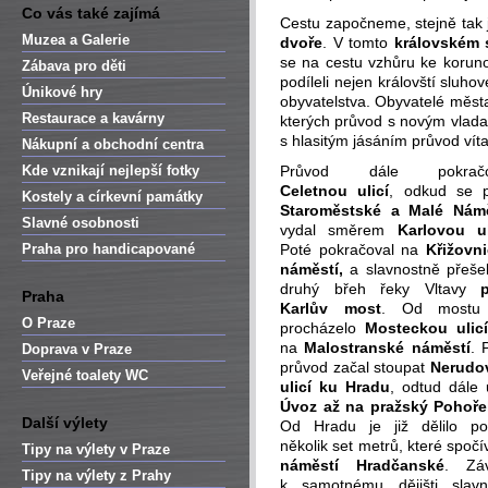
Co vás také zajímá
Cestu započneme, stejně tak 
Muzea a Galerie
dvoře
. V tomto
královském 
se na cestu vzhůru ke korun
Zábava pro děti
podíleli nejen královští sluho
Únikové hry
obyvatelstva. Obyvatelé měs
Restaurace a kavárny
kterých průvod s novým vladař
s hlasitým jásáním průvod víta
Nákupní a obchodní centra
Kde vznikají nejlepší fotky
Průvod dále pokračo
Celetnou ulicí
, odkud se 
Kostely a církevní památky
Staroměstské a Malé Námě
Slavné osobnosti
vydal směrem
Karlovou ul
Praha pro handicapované
Poté pokračoval na
Křižovn
náměstí,
a slavnostně přeše
druhý břeh řeky Vltavy
Praha
Karlův most
. Od mostu
O Praze
procházelo
Mosteckou ulicí
na
Malostranské náměstí
. 
Doprava v Praze
průvod začal stoupat
Nerudo
Veřejné toalety WC
ulicí ku Hradu
, odtud dále u
Úvoz až na pražský Pohoře
Další výlety
Od Hradu je již dělilo p
několik set metrů, které spoč
Tipy na výlety v Praze
náměstí Hradčanské
. Zá
Tipy na výlety z Prahy
k samotnému dějišti slavn