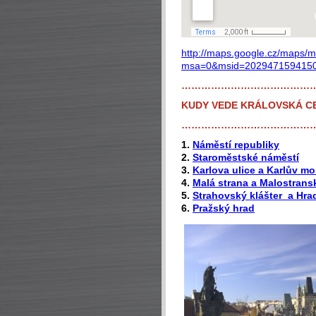
http://maps.google.cz/maps/
msa=0&msid=2029471594150
…………………………………
KUDY VEDE KRÁLOVSKÁ C
…………………………………
1.
Náměstí republiky
2.
Staroměstské náměstí
3.
Karlova ulice a Karlův mo
4.
Malá strana a Malostrans
5.
Strahovský klášter a Hr
6.
Pražský hrad