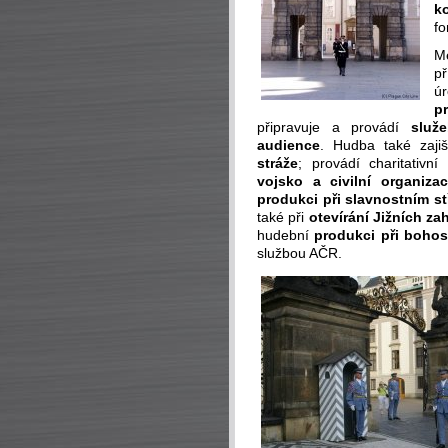
k
fo
M
p
ú
p
připravuje a provádí
služ
audience
. Hudba také zaji
stráže
; provádí charitativní
vojsko a civilní organiza
produkci při slavnostním s
také při
otevírání Jižních za
hudební
produkci při boho
službou AČR.