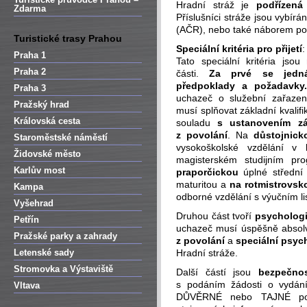
Hradní stráž je
podřízená
Zdarma
Příslušníci stráže jsou vybírá
(AČR), nebo také náborem podle
Turistické trasy Prahou
Speciální kritéria pro přijetí
:
Praha 1
Tato speciální kritéria jsou
Praha 2
části.
Za prvé se jedná
předpoklady a požadavk
Praha 3
uchazeč o služební zařaze
Pražský hrad
musí splňovat základní kvalif
Královská cesta
souladu
s ustanovením z
z povolání
. Na
důstojnick
Staroměstské náměstí
vysokoškolské vzdělání v
Židovské město
magisterském studijním p
Karlův most
praporčickou
úplné střední
maturitou a
na rotmistrovsk
Kampa
odborné vzdělání s výučním li
Vyšehrad
Druhou část tvoří
psychologi
Petřín
uchazeč musí úspěšně absolv
Pražské parky a zahrady
z povolání
a
speciální psyc
Letenské sady
Hradní stráže.
Stromovka a Výstaviště
Další částí jsou
bezpečnos
s podáním žádosti o vydání
Vltava
DŮVĚRNÉ nebo TAJNÉ pod