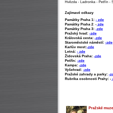
Hvězda - Ladronka - Petřín - 
Zajímavé odkazy
P
amátky Praha 1:
- zde
Památky Praha 2
:
-
zde
Památky Praha 3:
-zde
Pražský hrad:
-zde
Královská cesta:
-zde
Staroměstské náměstí:
-zde
Karlův most:
-zde
Letná:
- zde
Židovská Praha:
-zde
Petřín:
-zde
Kampa:
-zde
Vyšehrad:
-zde
Pražské zahrady a parky:
-z
Rubrika osobnosti Prahy: -
Pražské muzeu