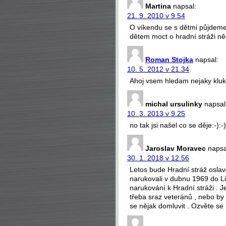
Martina
napsal:
21. 9. 2010 v 9.54
O víkendu se s dětmi půjdeme
dětem moct o hradní stráži ně
Roman Stojka
napsal:
10. 5. 2012 v 21.34
Ahoj vsem hledam nejaky klu
michal ursulinky
napsal
10. 3. 2013 v 9.25
no tak jsi našel co se děje:-):-)
Jaroslav Moravec
napsa
30. 1. 2018 v 12.56
Letos bude Hradní stráž oslav
narukovali v dubnu 1969 do L
narukování k Hradní stráži . J
třeba sraz veteránů , nebo b
se nějak domluvit . Ozvěte se