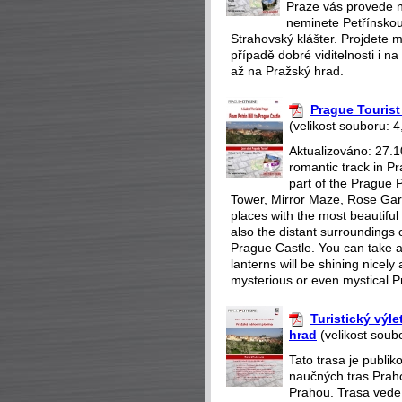
Praze vás provede n
neminete Petřínskou
Strahovský klášter. Projdete m
případě dobré viditelnosti i 
až na Pražský hrad.
Prague Tourist 
(velikost souboru: 4
Aktualizováno: 27.1
romantic track in Pr
part of the Prague P
Tower, Mirror Maze, Rose Gar
places with the most beautiful 
also the distant surroundings o
Prague Castle. You can take a 
lanterns will be shining nicely
mysterious or even mystical P
Turistický výl
hrad
(velikost soub
Tato trasa je publi
naučných tras Praho
Prahou. Trasa vede