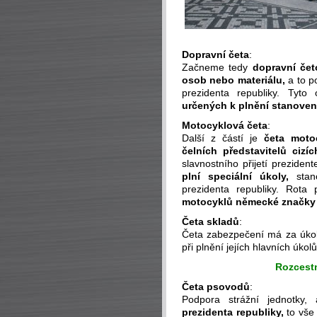
Dopravní četa
:
Začneme tedy
dopravní čet
osob nebo materiálu,
a to p
prezidenta republiky. Tyt
určených k plnění stanoven
Motocyklová četa
:
Další z částí je
četa moto
čelních představitelů cizíc
slavnostního přijetí preziden
plní speciální úkoly,
stano
prezidenta republiky. Rota
motocyklů německé značk
Četa skladů
:
Četa zabezpečení má za úko
při plnění jejích hlavních úkolů
Rozcest
Četa psovodů
:
Podpora strážní jednotky
prezidenta republiky,
to vše