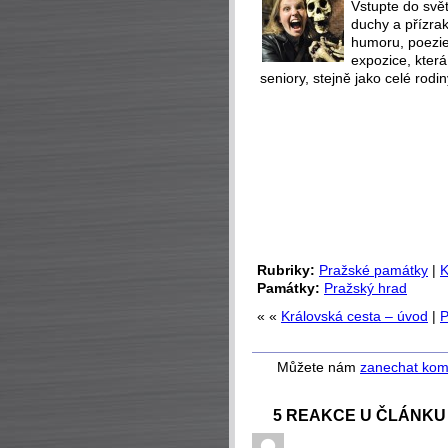
Vstupte do svět
duchy a přízra
humoru, poezie 
expozice, která
seniory, stejně jako celé rodin
Rubriky:
Pražské památky
|
K
Památky:
Pražský hrad
« «
Královská cesta – úvod
|
P
Můžete nám
zanechat kom
5 REAKCE U ČLÁNKU