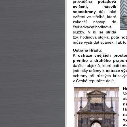
prováděna
pořadová
cvičení, nácvik
sebeobrany,
dále také
cvičení ve střelbě, které
zakončí nástup do
čtyřiadvacetihodinové
služby. V ní se střídá
tzv. hodinová stojka, poté
hot
může vystřídat spánek. Tak to
Ostraha Hradu
:
K
ostraze vnějších prosto
prvního a druhého prapor
dalších objektů, které patří m
jednotky určeny
k ostraze
vý
ochrany při různých krizov
v České republice dojít.
H
Ve
ak
n
H
n
v
a