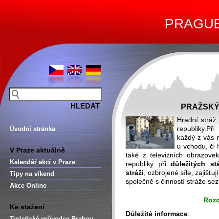
PRAGUE 
PRAŽSKÝ
Hradní stráž 
republiky.P
Úvodní stránka
každý z vás 
u vchodu, či 
V Praze aktuálně
také z televizních obrazovek
Kalendář akcí v Praze
republiky při
důležitých st
stráži
, ozbrojené síle, zajišťuj
Tipy na víkend
společně s činností stráže s
Akce Online
Rozc
Ke stažení
Důležité informace
:
Turistické průvodce Prahou –