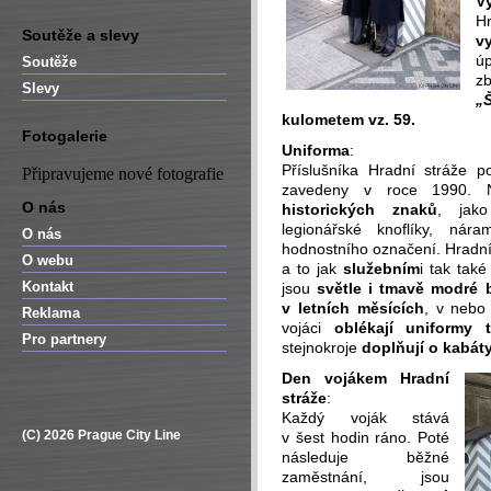
V
H
Soutěže a slevy
v
ú
Soutěže
z
Slevy
„
kulometem vz. 59.
Fotogalerie
Uniforma
:
Příslušníka Hradní stráže 
Připravujeme nové fotografie
zavedeny v roce 1990. Na
O nás
historických znaků
, jako
legionářské knoflíky, nár
O nás
hodnostního označení. Hradní
O webu
a to jak
služebním
i tak tak
Kontakt
jsou
světle i tmavě modré 
v letních měsících
, v nebo 
Reklama
vojáci
oblékají uniformy 
Pro partnery
stejnokroje
doplňují o kabáty
Den vojákem Hradní
stráže
:
Každý voják stává
(C) 2026 Prague City Line
v šest hodin ráno. Poté
následuje běžné
zaměstnání, jsou