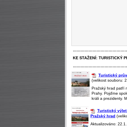
…………………………………
KE STAŽENÍ:
TURISTICKÝ 
…………………………………
Turistický pr
(velikost souboru: 
Pražský hrad patří 
Prahy. Pojďme spole
králi a prezidenty. 
Turistický výle
Pražský hrad
(velik
Aktualizováno: 22.1.