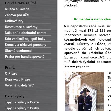
utajovaných informací a o be
Co vás také zajímá
předpisů.
Muzea a Galerie
Zábava pro děti
Komentář a nebo vlast
Únikové hry
A v neposlední řadě musí u
Restaurace a kavárny
musí být
mezi 178 až 188 c
Nákupní a obchodní centra
uchazeč/ka neměl/a nadvá
Kde vznikají nejlepší fotky
kosmetických vad
, tetován
vousů
. Důležitý je i
účes,
kt
Kostely a církevní památky
nejdéle do půli ušních boltců
Slavné osobnosti
upravené do krátkého úč
Praha pro handicapované
(zdravotní klasifikace „A“), p
také
dobrá fyzická zdatnost
tělesné přípravy.
Praha
Sl
O Praze
Te
Doprava v Praze
dů
Veřejné toalety WC
o
o
Další výlety
z
Tipy na výlety v Praze
st
Tipy na výlety z Prahy