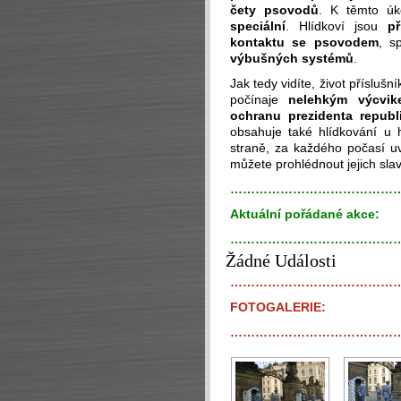
čety psovodů
. K těmto úk
speciální
. Hlídkoví jsou
p
kontaktu se psovodem
, s
výbušných systémů
.
Jak tedy vidíte, život přísluš
počínaje
nelehkým výcvik
ochranu prezidenta republ
obsahuje také hlídkování u
straně, za každého počasí uvi
můžete prohlédnout jejich slav
…………………………………
Aktuální pořádané akce:
…………………………………
Žádné Události
…………………………………
FOTOGALERIE:
…………………………………