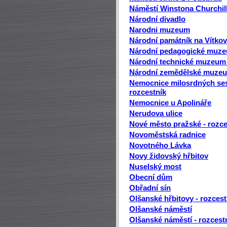
Náměstí Winstona Churchill
Národní divadlo
Narodni muzeum
Národní památník na Vítkov
Národní pedagogické muzeu
Národní technické muzeum 
Národní zemědělské muze
Nemocnice milosrdných ses
rozcestník
Nemocnice u Apolináře
Nerudova ulice
Nové město pražské - rozce
Novoměstská radnice
Novotného Lávka
Novy židovský hřbitov
Nuselský most
Obecní dům
Obřadní sín
Olšanské hřbitovy - rozcest
Olšanské náměstí
Olšanské náměstí - rozcest