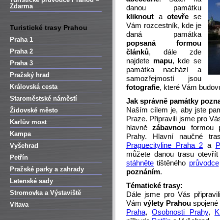
Zdarma
danou památku
kliknout
a
otevře
se
Vám rozcestník, kde je
Turistické trasy Prahou
daná památka
Praha 1
popsaná formou
Praha 2
článků
, dále zde
najdete
mapu
, kde se
Praha 3
památka nachází a
Pražský hrad
samozřejmostí jsou
Královská cesta
fotografie
, které Vám budovu 
Staroměstské náměstí
Jak správně památky pozna
Naším cílem je, aby jste p
Židovské město
Praze. Připravili jsme pro V
Karlův most
hlavně
zábavnou
formou p
Kampa
Prahy. Hlavní naučné tras
Praguecityline Praha 2
a
P
Vyšehrad
můžete danou trasu otevřít
Petřín
stáhněte
tištěného
průvodce
Pražské parky a zahrady
poznáním
.
Letenské sady
Tématické trasy:
Stromovka a Výstaviště
Dále jsme pro Vás připravil
Vám
výlety Prahou
spojené
Vltava
Praha
,
Osobnosti Prahy
,
K