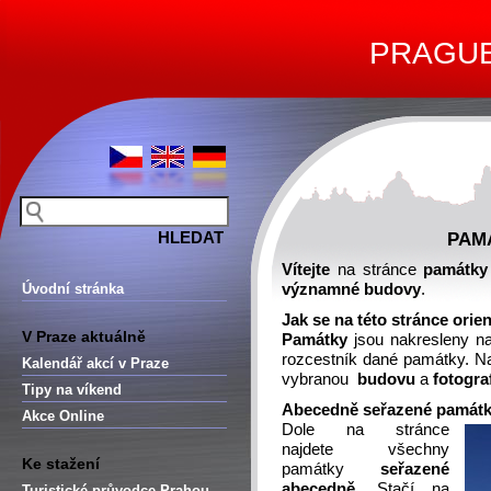
PRAGUE 
PAM
Vítejte
na stránce
památky
Úvodní stránka
významné budovy
.
Jak se na této stránce orie
V Praze aktuálně
Památky
jsou nakresleny n
rozcestník dané památky. 
Kalendář akcí v Praze
vybranou
budovu
a
fotogra
Tipy na víkend
Abecedně seřazené památk
Akce Online
Dole na stránce
najdete všechny
Ke stažení
památky
seřazené
abecedně
. Stačí na
Turistické průvodce Prahou –