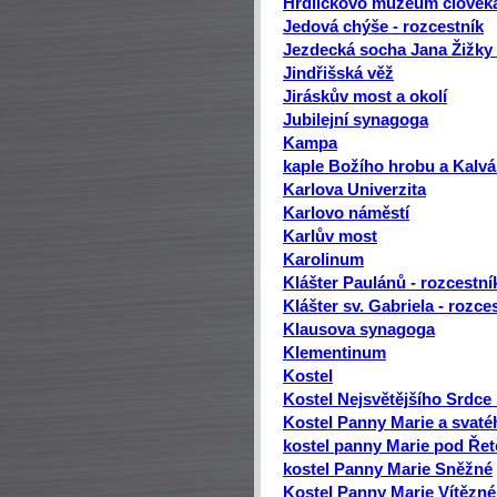
Hrdličkovo muzeum člověk
Jedová chýše - rozcestník
Jezdecká socha Jana Žižky 
Jindřišská věž
Jiráskův most a okolí
Jubilejní synagoga
Kampa
kaple Božího hrobu a Kalvár
Karlova Univerzita
Karlovo náměstí
Karlův most
Karolinum
Klášter Paulánů - rozcestní
Klášter sv. Gabriela - rozce
Klausova synagoga
Klementinum
Kostel
Kostel Nejsvětějšího Srdce
Kostel Panny Marie a svaté
kostel panny Marie pod Ře
kostel Panny Marie Sněžné
Kostel Panny Marie Vítězné