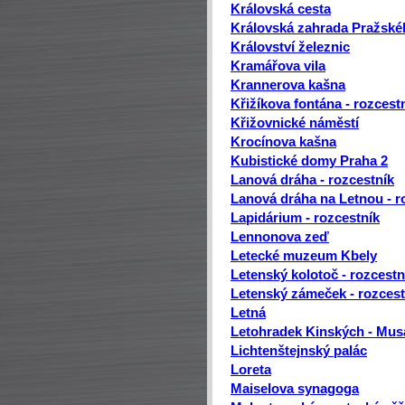
Královská cesta
Královská zahrada Pražskéh
Království železnic
Kramářova vila
Krannerova kašna
Křižíkova fontána - rozcest
Křižovnické náměstí
Krocínova kašna
Kubistické domy Praha 2
Lanová dráha - rozcestník
Lanová dráha na Letnou - r
Lapidárium - rozcestník
Lennonova zeď
Letecké muzeum Kbely
Letenský kolotoč - rozcestn
Letenský zámeček - rozcest
Letná
Letohradek Kinských - Musa
Lichtenštejnský palác
Loreta
Maiselova synagoga