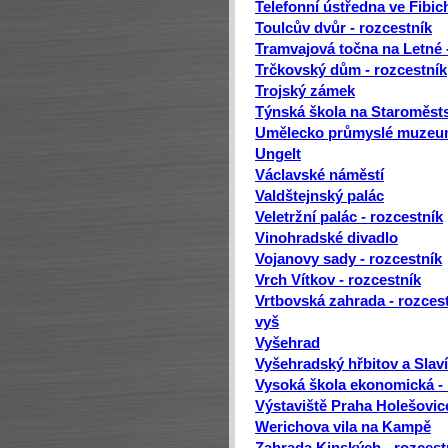
Telefonní ústředna ve Fibich
Toulcův dvůr - rozcestník
Tramvajová točna na Letné 
Trčkovský dům - rozcestník
Trojský zámek
Týnská škola na Staroměsts
Umělecko průmyslé muzeum
Ungelt
Václavské náměstí
Valdštejnský palác
Veletržní palác - rozcestník
Vinohradské divadlo
Vojanovy sady - rozcestník
Vrch Vítkov - rozcestník
Vrtbovská zahrada - rozces
vyš
Vyšehrad
Vyšehradský hřbitov a Slav
Vysoká škola ekonomická - 
Výstaviště Praha Holešovic
Werichova vila na Kampě