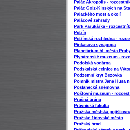
Palác Akropolis - rozcestní
Palác Golz-Kinských na St
Palackého most a okolí
Palácové zahrady
Park Parukářka - rozcestník
Petřín
Petřínská rozhledna - rozce
Pinkasova synagoga
Planetárium hl. města Prahy
Plynárenské muzeum - rozc
Podolská vodárna
Podskalská celnice na Výto
Podzemní kryt Bezovka
Pomník mistra Jana Husa 
Poslanecká sněmovna
Poštovní muzeum - rozcest
Prašná brána
Právnická fakulta
Pražská městská pojišťovna
Pražské židovské město
Pražský hrad