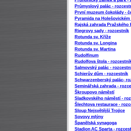
Průhonický zámek a park - 
Průmyslový palác - rozcest
První muzeum čokolády - 
Pyramida na Holešovickém v
Rajská zahrada Pražského h
Riegrovy sady - rozcestník
Rotunda sv. Kříže
Rotunda sv. Longina
Rotunda sv. Martina
Rudolfinum
Rudolfova štola - rozcestní
Salmovský palác - rozcestn
Schierův dům - rozcestník
Schwarzenberský palác- ro
Seminářská zahrada - rozce
Škroupovo náměstí
Sladkovského náměstí - roz
Šlechtova restaurace - rozc
Sloup Nejsvětější Trojice
Sovovy mlýny
Španělská synagoga
Stadion AC Sparta - rozces