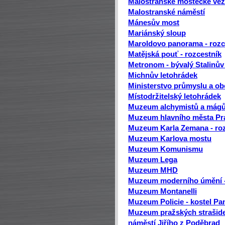
Malostranské mostecké vě
Malostranské náměstí
Mánesův most
Mariánský sloup
Maroldovo panorama - rozc
Matějská pouť - rozcestník
Metronom - bývalý Stalinův
Michnův letohrádek
Ministerstvo průmyslu a o
Místodržitelský letohrádek
Muzeum alchymistů a mágů 
Muzeum hlavního města Pr
Muzeum Karla Zemana - roz
Muzeum Karlova mostu
Muzeum Komunismu
Muzeum Lega
Muzeum MHD
Muzeum moderního úmění -
Muzeum Montanelli
Muzeum Policie - kostel Pan
Muzeum pražských strašidel
náměstí Jiřího z Poděbrad