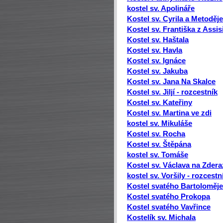
kostel sv. Apolináře
Kostel sv. Cyrila a Metoděje
Kostel sv. Františka z Assis
Kostel sv. Haštala
Kostel sv. Havla
Kostel sv. Ignáce
Kostel sv. Jakuba
Kostel sv. Jana Na Skalce
Kostel sv. Jiljí - rozcestník
Kostel sv. Kateřiny
Kostel sv. Martina ve zdi
kostel sv. Mikuláše
Kostel sv. Rocha
Kostel sv. Štěpána
kostel sv. Tomáše
Kostel sv. Václava na Zdera
kostel sv. Voršily - rozcestn
Kostel svatého Bartoloměje
Kostel svatého Prokopa
Kostel svatého Vavřince
Kostelík sv. Michala