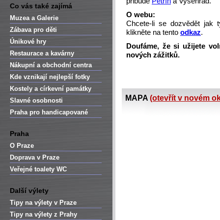
přibude
Petřín
a Vyšehrad.
Co vás také zajímá
O webu:
Muzea a Galerie
Chcete-li se dozvědět jak 
Zábava pro děti
klikněte na tento
odkaz
.
Únikové hry
Doufáme, že si užijete vo
Restaurace a kavárny
nových zážitků.
Nákupní a obchodní centra
Kde vznikají nejlepší fotky
Kostely a církevní památky
MAPA
(otevřít v novém o
Slavné osobnosti
Praha pro handicapované
Praha
O Praze
Doprava v Praze
Veřejné toalety WC
Další výlety
Tipy na výlety v Praze
Tipy na výlety z Prahy