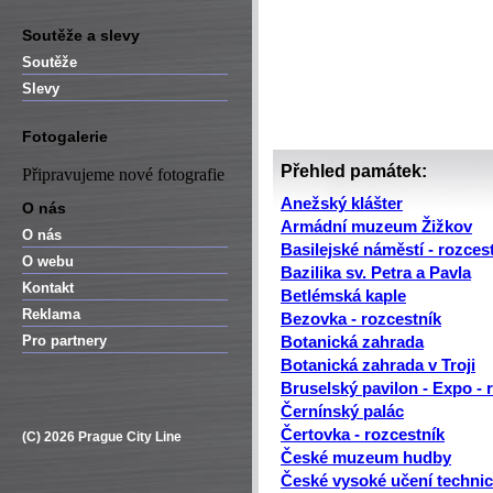
Soutěže a slevy
Soutěže
Slevy
Fotogalerie
Přehled památek:
Připravujeme nové fotografie
Anežský klášter
O nás
Armádní muzeum Žižkov
O nás
Basilejské náměstí - rozces
O webu
Bazilika sv. Petra a Pavla
Kontakt
Betlémská kaple
Reklama
Bezovka - rozcestník
Pro partnery
Botanická zahrada
Botanická zahrada v Troji
Bruselský pavilon - Expo - 
Černínský palác
Čertovka - rozcestník
(C) 2026 Prague City Line
České muzeum hudby
České vysoké učení technic