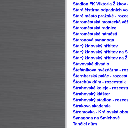
Stadion FK Viktoria Žižkov 
Stará čistírna odpadních vo
Staré město pražské - rozc
Staroměstská mostecká vě
Staroměstská radnice
Staroměstské náměstí
Staronová synagoga
Starý židovský hřbitov
Starý židovský hřbitov na 
Starý židovský hřbitov na 
Stavovské divadlo
Štefánikova hvězdárna - ro
Šternberský palác - rozcest
Štorchův dům - rozcestník
Strahovské koleje - rozcest
Strahovský klášter
Strahovský stadion - rozces
Strakova akademie
Stromovka - Královská obor
Synagoga na Smíchově
Tančící dům