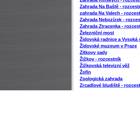
Zahrada Kinských - rozcest
Zahrada Na Baště - rozcest
zahrada Na Valech - rozces
Zahrada Nebozízek - rozces
Zahrada Ztracenka - rozces
Železniční most
Židovská radnice a Vysoká
Židovské muzeum v Praze
Zítkovy sady
Žižkov - rozcestník
Žižkovská televizní věž
Žofín
Zoologická zahrada
Zrcadlové bludiště - rozces