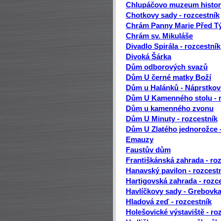
Chlupáčovo muzeum histor
Chotkovy sady - rozcestník
Chrám Panny Marie Před 
Chrám sv. Mikuláše
Divadlo Spirála - rozcestník
Divoká Šárka
Dům odborových svazů
Dům U černé matky Boží
Dům u Halánků - Náprstko
Dům U Kamenného stolu - r
Dům u kamenného zvonu
Dům U Minuty - rozcestník
Dům U Zlatého jednorožce -
Emauzy
Faustův dům
Františkánská zahrada - ro
Hanavský pavilon - rozcest
Hartigovská zahrada - rozc
Havlíčkovy sady - Grebovk
Hladová zeď - rozcestník
Holešovické výstaviště - ro