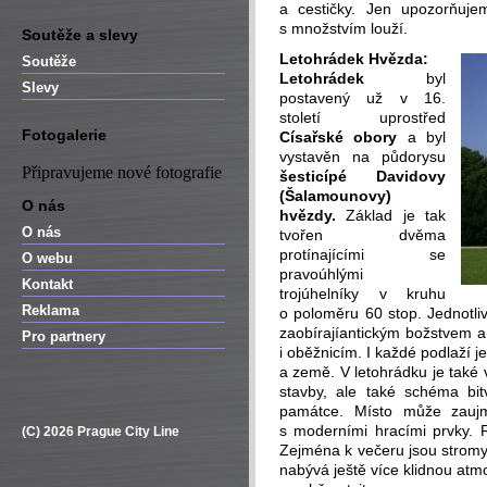
a cestičky. Jen upozorňuje
s množstvím louží.
Soutěže a slevy
Letohrádek Hvězda:
Soutěže
Letohrádek
byl
Slevy
postavený už v 16.
století uprostřed
Fotogalerie
Císařské obory
a byl
vystavěn na půdorysu
Připravujeme nové fotografie
šesticípé Davidovy
(Šalamounovy)
O nás
hvězdy.
Základ je tak
O nás
tvořen dvěma
protínajícími se
O webu
pravoúhlými
Kontakt
trojúhelníky v kruhu
Reklama
o poloměru 60 stop. Jednotliv
zaobírajíantickým božstvem a
Pro partnery
i oběžnicím. I každé podlaží 
a země. V letohrádku je také 
stavby, ale také schéma bit
památce. Místo může zaujmo
s moderními hracími prvky. 
(C) 2026 Prague City Line
Zejména k večeru jsou stromy
nabývá ještě více klidnou atm