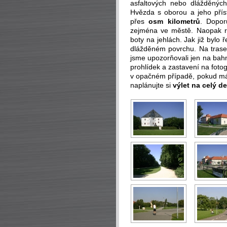
asfaltových nebo dlážděných
Hvězda s oborou a jeho přís
přes
osm kilometrů
. Dopor
zejména ve městě. Naopak r
boty na jehlách. Jak již bylo
dlážděném povrchu. Na trase
jsme upozorňovali jen na bahn
prohlídek a zastavení na foto
v opačném případě, pokud máte
naplánujte si
výlet na celý d