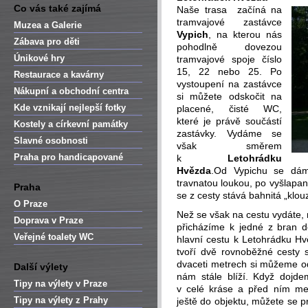
Co vás také zajímá
Naše trasa začíná na
tramvajové zastávce
Muzea a Galerie
Vypich
, na kterou nás
Zábava pro děti
pohodlně dovezou
Únikové hry
tramvajové spoje číslo
15, 22 nebo 25. Po
Restaurace a kavárny
vystoupení na zastávce
Nákupní a obchodní centra
si můžete odskočit na
Kde vznikají nejlepší fotky
placené, čisté WC,
které je právě součástí
Kostely a církevní památky
zastávky. Vydáme se
Slavné osobnosti
však směrem
Praha pro handicapované
k
Letohrádku
Hvězda
.Od Vypichu se dám
travnatou loukou, po vyšlapan
Praha
se z cesty stává bahnitá „klou
O Praze
Než se však na cestu vydáte, m
Doprava v Praze
přicházíme k jedné z bran 
Veřejné toalety WC
hlavní cestu k Letohrádku Hv
tvoří dvě rovnoběžné cesty
dvaceti metrech si můžeme o
Další výlety
nám stále blíží. Když dojd
Tipy na výlety v Praze
v celé kráse a před ním me
Tipy na výlety z Prahy
ještě do objektu, můžete se pr