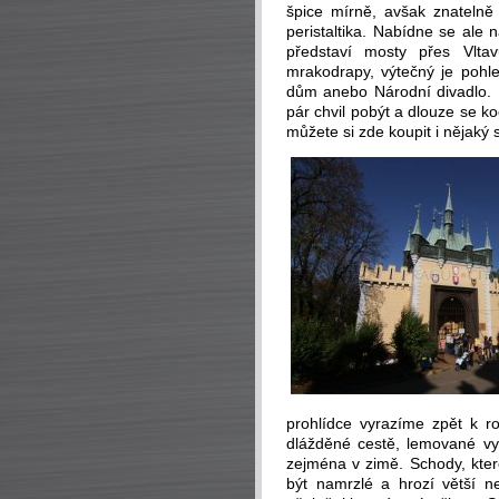
špice mírně, avšak znatelně 
peristaltika. Nabídne se ale
představí mosty přes Vlta
mrakodrapy, výtečný je pohle
dům anebo Národní divadlo.
pár chvil pobýt a dlouze se k
můžete si zde koupit i nějaký 
prohlídce vyrazíme zpět k 
dlážděné cestě, lemované vys
zejména v zimě. Schody, kter
být namrzlé a hrozí větší n