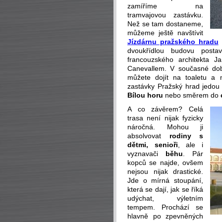
zamíříme na
tramvajovou zastávku.
Než se tam dostaneme,
můžeme ještě navštívit
Jízdárnu pražského hradu
(
dvoukřídlou budovu posta
francouzského architekta 
Canevallem. V současné dob
můžete dojít na toaletu a n
zastávky Pražský hrad jedou
Bílou horu
nebo směrem do
A co závěrem? Celá
trasa není nijak fyzicky
náročná. Mohou ji
absolvovat
rodiny s
dětmi, senioři
, ale i
vyznavači
běhu
. Pár
kopců se najde, ovšem
nejsou nijak drastické.
Jde o mírná stoupání,
která se dají, jak se říká
udýchat, výletním
tempem. Prochází se
hlavně po zpevněných