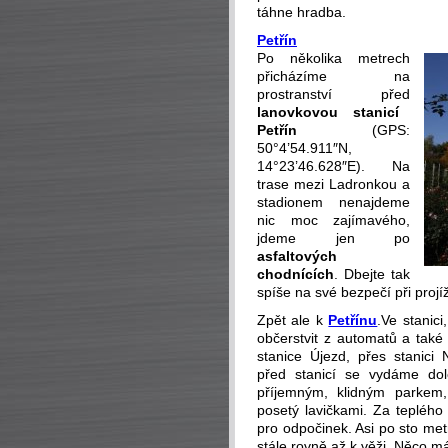
táhne hradba.
Petřín
Po několika metrech
přicházíme na
prostranství před
lanovkovou stanicí
Petřín
(GPS:
50°4’54.911″N,
14°23’46.628″E). Na
trase mezi Ladronkou a
stadionem nenajdeme
nic moc zajímavého,
jdeme jen po
asfaltových
chodnících
. Dbejte tak
spíše na své bezpečí při projí
Zpět ale k
Petřínu
.Ve stanic
občerstvit z automatů a také 
stanice Újezd, přes stanici 
před stanicí se vydáme dol
příjemným, klidným parkem,
posetý lavičkami. Za teplého
pro odpočinek. Asi po sto me
stále rovně až k věži. Něco má