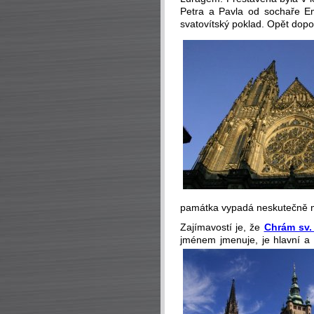
Petra a Pavla od sochaře E
svatovítský poklad. Opět dopo
památka vypadá neskutečně 
Zajímavostí je, že
Chrám sv. 
jménem jmenuje, je hlavní a