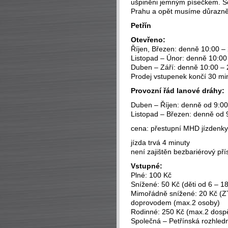
ušpiněni jemným písečkem. S
Prahu a opět musíme důrazně d
Petřín
Otevřeno:
Říjen, Březen: denně 10:00 –
Listopad – Únor: denně 10:00
Duben – Září: denně 10:00 – 
Prodej vstupenek končí 30 mi
Provozní řád lanové dráhy:
Duben – Říjen: denně od 9:00 
Listopad – Březen: denně od 9
cena: přestupní MHD jízdenky
jízda trvá 4 minuty
není zajištěn bezbariérový pří
Vstupné:
Plné: 100 Kč
Snížené: 50 Kč (děti od 6 – 18 
Mimořádně snížené: 20 Kč (ZT
doprovodem (max.2 osoby)
Rodinné: 250 Kč (max.2 dospěl
Společná – Petřínská rozhledn