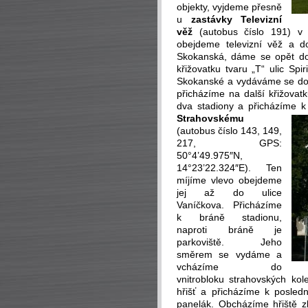
objekty, vyjdeme přesně
u
zastávky Televizní
věž
(autobus číslo 191) v 
obejdeme televizní věž a d
Skokanská, dáme se opět d
křižovatku tvaru „T“ ulic Spi
Skokanské a vydáváme se dole
přicházíme na další křižovat
dva stadiony a přicházíme 
Strahovskému
(autobus číslo 143, 149,
217, GPS:
50°4’49.975″N,
14°23’22.324″E). Ten
míjíme vlevo obejdeme
jej až do ulice
Vaníčkova. Přicházíme
k bráně stadionu,
naproti bráně je
parkoviště. Jeho
směrem se vydáme a
vcházíme do
vnitrobloku strahovských kol
hřišť a přicházíme k posled
panelák. Obcházíme hřiště z