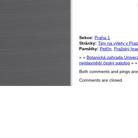
Sekce:
Praha 1
Stránky:
Tipy na výlety v Pra
Památky:
Petřín
,
Pražský hra
« «
Botanická zahrada Univerz
nejslavnější český patolog
» »
Both comments and pings are 
Comments are closed.