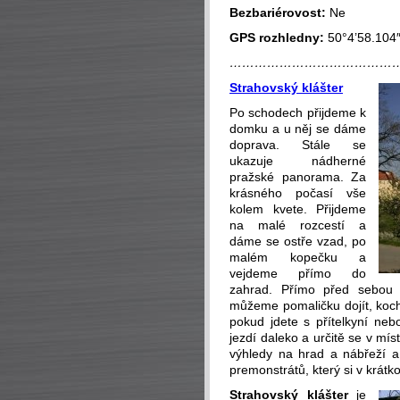
Bezbariérovost:
Ne
GPS rozhledny:
50°4’58.104″
…………………………………
Strahovský klášter
Po schodech přijdeme k
domku a u něj se dáme
doprava. Stále se
ukazuje nádherné
pražské panorama. Za
krásného počasí vše
kolem kvete. Přijdeme
na malé rozcestí a
dáme se ostře vzad, po
malém kopečku a
vejdeme přímo do
zahrad. Přímo před sebou
můžeme pomaličku dojít, koc
pokud jdete s přítelkyní nebo
jezdí daleko a určitě se v mís
výhledy na hrad a nábřeží a
premonstrátů, který si v krátk
Strahovský klášter
je