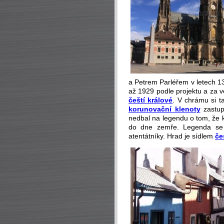
a Petrem Parléřem v letech 1
až 1929 podle projektu a za 
čeští králové
. V chrámu si t
korunovační klenoty
zastupu
nedbal na legendu o tom, že k
do dne zemře. Legenda se v
atentátníky. Hrad je sídlem
če