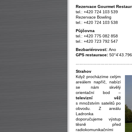
Rezervace Gourmet Restaur
tel.: +420 724 103 539
Rezervace Bowling
tel.: +420 724 103 538
Půjčovna
tel.: +420 775 082 858
tel.: +420 723 792 547
Bezbariérovost:
Ano
GPS restaurace:
50°4’43.796
…………………………………
S
trahov
Když procházíme celým
areálem napříč, nabízí
se nám skvělý
orientační bod –
televizní věž
s množstvím satelitů po
obvodu. Z areálu
Ladronka
doporučujeme výstup
těsně před
radiokomunikačními