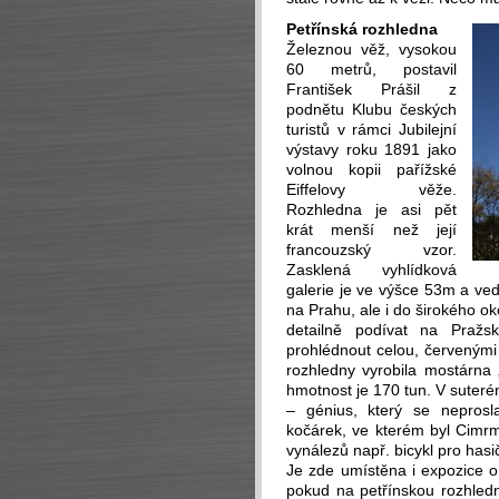
Petřínská rozhledna
Železnou věž, vysokou
60 metrů, postavil
František Prášil z
podnětu Klubu českých
turistů v rámci Jubilejní
výstavy roku 1891 jako
volnou kopii pařížské
Eiffelovy věže.
Rozhledna je asi pět
krát menší než její
francouzský vzor.
Zasklená vyhlídková
galerie je ve výšce 53m a ved
na Prahu, ale i do širokého ok
detailně podívat na Pražs
prohlédnout celou, červenými
rozhledny vyrobila mostárna 
hmotnost je 170 tun. V suter
– génius, který se neprosl
kočárek, ve kterém byl Cimr
vynálezů např. bicykl pro has
Je zde umístěna i expozice o
pokud na petřínskou rozhledn