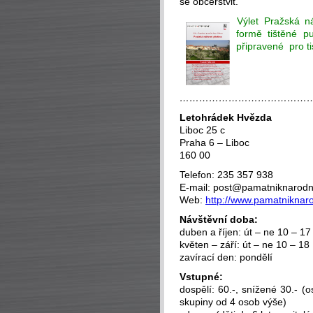
se občerstvit.
Výlet Pražská n
formě tištěné 
připravené pro t
-
-
…………………………………
Letohrádek Hvězda
Liboc 25 c
Praha 6 – Liboc
160 00
Telefon: 235 357 938
E-mail:
post@pamatniknarodni
Web:
http://www.pamatniknaro
Návštěvní doba:
duben a říjen: út – ne 10 – 17
květen – září: út – ne 10 – 18
zavírací den: pondělí
Vstupné:
dospělí: 60.-, snížené 30.- (
skupiny od 4 osob výše)