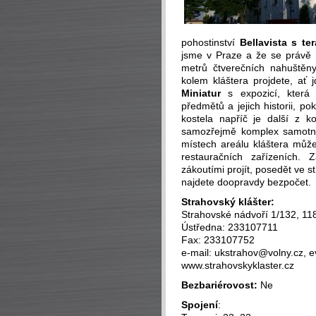
pohostinství
Bellavista s te
jsme v Praze a že se právě 
metrů čtverečních nahuštěny 
kolem kláštera projdete, ať 
Miniatur
s expozicí, která 
předmětů a jejich historii, 
kostela napříč je další z k
samozřejmě komplex samotné
místech areálu kláštera můžet
restauračních zařízeních.
zákoutími projít, posedět ve 
najdete doopravdy bezpočet.
Strahovský klášter:
Strahovské nádvoří 1/132, 11
Ústředna: 233107711
Fax: 233107752
e-mail: ukstrahov@volny.cz, 
www.strahovskyklaster.cz
Bezbariérovost:
Ne
Spojení
: