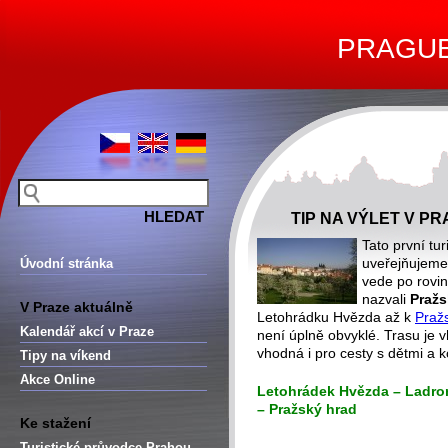
PRAGUE 
TIP NA VÝLET V P
Tato první tu
uveřejňujeme,
Úvodní stránka
vede po rovin
nazvali
Pražs
V Praze aktuálně
Letohrádku Hvězda až k
Praž
Kalendář akcí v Praze
není úplně obvyklé. Trasu je 
vhodná i pro cesty s dětmi a k
Tipy na víkend
Akce Online
Letohrádek Hvězda – Ladronk
– Pražský hrad
Ke stažení
Turistické průvodce Prahou –