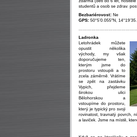
zdarma (děti do 6 let, nosit
studentů a osob se zdrav. pos
Bezbariérovost:
Ne
GPS:
50°5’0.055″N, 14°19’35
…………………………………
Ladronka
Letohrádek můžete
opustit několika
východy, my však
doporučujeme ten,
kterým jsme do
prostoru vstoupili a to
zcela záměrně. Vrátíme
se zpět na zastávku
Vypich, přejdeme
širokou ulici
Bělohorskou a
vstoupíme do prostoru,
který je typický pro svoji
rovinatost, travnatý povrch, 
a laviček. Jsme na místě, kte
_