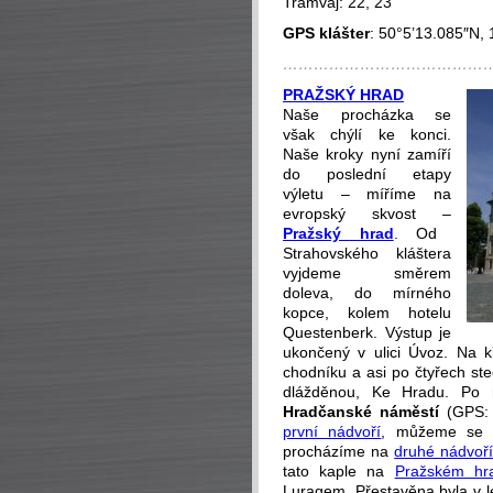
Tramvaj: 22, 23
GPS klášter
: 50°5’13.085″N,
…………………………………
PRAŽSKÝ HRAD
Naše procházka se
však chýlí ke konci.
Naše kroky nyní zamíří
do poslední etapy
výletu – míříme na
evropský skvost –
Pražský hrad
. Od
Strahovského kláštera
vyjdeme směrem
doleva, do mírného
kopce, kolem hotelu
Questenberk. Výstup je
ukončený v ulici Úvoz. Na 
chodníku a asi po čtyřech ste
dlážděnou, Ke Hradu. Po 
Hradčanské náměstí
(GPS:
první nádvoří
, můžeme se v
procházíme na
druhé nádvoř
tato kaple na
Pražském hr
Luragem. Přestavěna byla v l