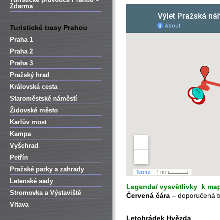
Zdarma
Turistické trasy Prahou
Praha 1
Praha 2
Praha 3
Pražský hrad
Královská cesta
Staroměstské náměstí
Židovské město
Karlův most
Kampa
Vyšehrad
Petřín
Pražské parky a zahrady
Letenské sady
Legenda/ vysvětlivky k ma
Stromovka a Výstaviště
Červená čára
– doporučená tr
Vltava
Letohrádek Hvězda