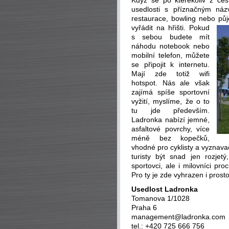
Když se po kterékoliv z cest
usedlosti s příznačným n
restaurace, bowling nebo půj
vyřádit na hřišti. Pokud
s sebou budete mít
náhodu notebook nebo
mobilní telefon, můžete
se připojit k internetu.
Mají zde totiž wifi
hotspot. Nás ale však
zajímá spíše sportovní
vyžití, myslíme, že o to
tu jde především.
Ladronka nabízí jemné,
asfaltové povrchy, více
méně bez kopečků,
vhodné pro cyklisty a vyznava
turisty být snad jen rozjetý
sportovci, ale i milovníci pr
Pro ty je zde vyhrazen i prosto
Usedlost Ladronka
Tomanova 1/1028
Praha 6
management@ladronka.com
tel.: +420 725 666 756