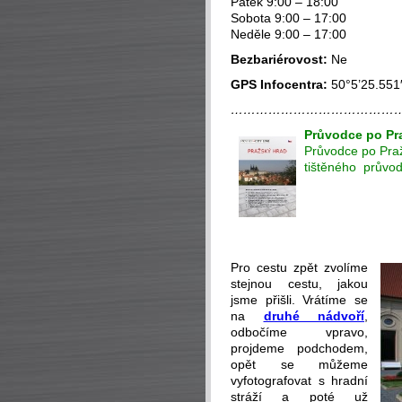
Pátek 9:00 – 18:00
Sobota 9:00 – 17:00
Neděle 9:00 – 17:00
Bezbariérovost:
Ne
GPS Infocentra:
50°5’25.551
…………………………………
Průvodce po Pr
Průvodce po Pra
tištěného prův
-
-
-
Pro cestu zpět zvolíme
stejnou cestu, jakou
jsme přišli. Vrátíme se
na
druhé nádvoří
,
odbočíme vpravo,
projdeme podchodem,
opět se můžeme
vyfotografovat s hradní
stráží a poté už