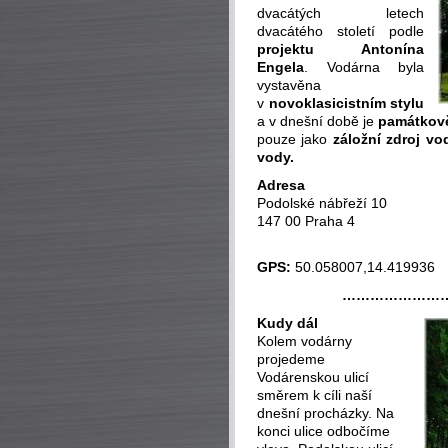
dvacátých letech
dvacátého století podle
projektu Antonína
Engela
. Vodárna byla
vystavěna
v
novoklasicistním stylu
a v dnešní době je
památkov
pouze jako
záložní zdroj vo
vody.
Adresa
Podolské nábřeží 10
147 00 Praha 4
GPS:
50.058007,14.419936
…………………
Kudy dál
Kolem vodárny
projedeme
Vodárenskou ulicí
směrem k cíli naší
dnešní procházky. Na
konci ulice odbočíme