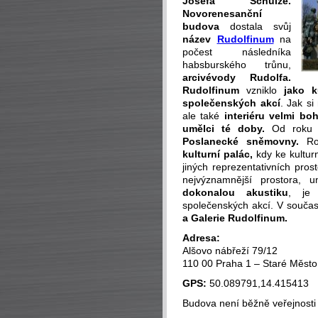
Josefa Schulze.
Novorenesanční
budova
dostala svůj
název
Rudolfinum
na
počest následníka
habsburského trůnu,
arcivévody Rudolfa.
Rudolfinum
vzniklo
jako k
společenských akcí
. Jak s
ale také
interiéru velmi bo
umělci té doby.
Od roku
Poslanecké sněmovny.
Ro
kulturní palác,
kdy ke kultu
jiných reprezentativních pros
nejvýznamnější prostora, 
dokonalou akustiku
, je 
společenských akcí. V souča
a Galerie Rudolfinum.
Adresa:
Alšovo nábřeží 79/12
110 00 Praha 1 – Staré Město
GPS:
50.089791,14.415413
Budova není běžně veřejnosti