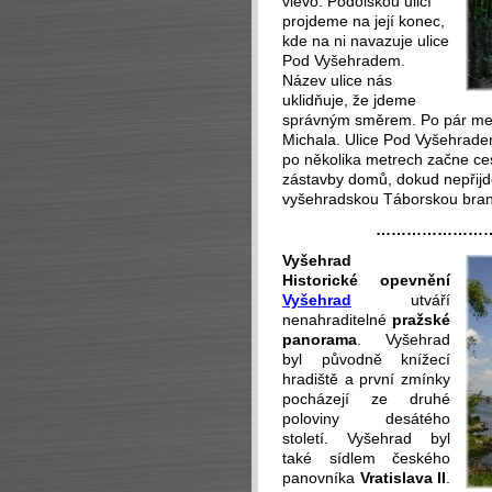
vlevo. Podolskou ulicí
projdeme na její konec,
kde na ni navazuje ulice
Pod Vyšehradem.
Název ulice nás
uklidňuje, že jdeme
správným směrem. Po pár metr
Michala. Ulice Pod Vyšehrade
po několika metrech začne ce
zástavby domů, dokud nepřij
vyšehradskou Táborskou bra
…………………
Vyšehrad
Historické opevnění
Vyšehrad
utváří
nenahraditelné
pražské
panorama
. Vyšehrad
byl původně knížecí
hradiště a první zmínky
pocházejí ze druhé
poloviny desátého
století. Vyšehrad byl
také sídlem českého
panovníka
Vratislava II
.