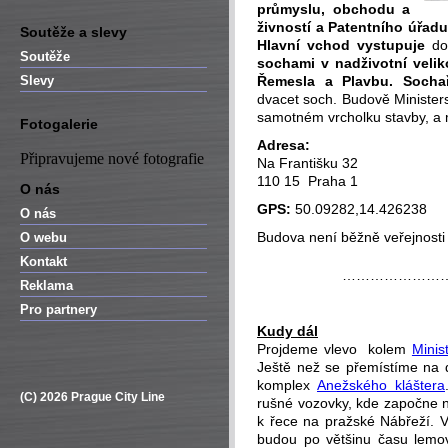
průmyslu, obchodu a
živností a Patentního úřad
Soutěže a slevy
Hlavní vchod vystupuje
do
Soutěže
sochami v nadživotní velik
Slevy
Řemesla a Plavbu. Soch
dvacet soch. Budově Ministe
samotném vrcholku stavby, a 
Fotogalerie
Adresa:
Připravujeme nové fotografie
Na Františku 32
110 15 Praha 1
O nás
GPS:
50.09282,14.426238
O nás
Budova není běžně veřejnosti
O webu
Kontakt
…………………
Reklama
Pro partnery
Kudy dál
Projdeme vlevo kolem
Minis
Ještě než se přemístíme na d
komplex
Anežského kláštera
(C) 2026 Prague City Line
rušné vozovky, kde započne n
k řece na pražské Nábřeží. V
budou po většinu času lemov