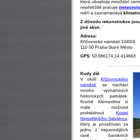
která obsahuje množství cenn
nepřetržitě pracuje
meteorolo
měří a zaznamenává
klimati
Z důvodu rekonstrukce jsou
jiné akce.
Adresa:
Křižovnické náměstí 1040/4
110 00 Praha-Staré Město
GPS
: 50.086174,14.414663
…………………
Kudy dál
V okolí
Křižovnického
náměstí
se nachází
mnoho významných
historických památek.
Kromě Klementina si
máte možnost
prohlédnout
Kostel
Nejsvětějšího Salvátora
,
který je považován za
jednu z nejcennějších
raně barokních