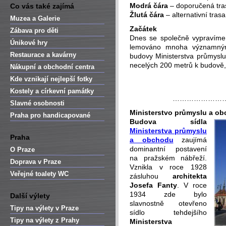
Modrá čára
– doporučená tras
Co vás také zajímá
Žlutá čára
– alternativní trasa
Muzea a Galerie
Začátek
Zábava pro děti
Dnes se společně vypravíme 
Únikové hry
lemováno mnoha významným
Restaurace a kavárny
budovy Ministerstva průmysl
necelých 200 metrů k budově, 
Nákupní a obchodní centra
Kde vznikají nejlepší fotky
Kostely a církevní památky
…………………
Slavné osobnosti
Ministerstvo průmyslu a o
Praha pro handicapované
Budova sídla
Ministerstva průmyslu
Praha
a obchodu
zaujímá
dominantní postavení
O Praze
na pražském nábřeží.
Doprava v Praze
Vznikla v roce 1928
Veřejné toalety WC
zásluhou
architekta
Josefa Fanty
. V roce
1934 zde bylo
Další výlety
slavnostně otevřeno
Tipy na výlety v Praze
sídlo tehdejšího
Tipy na výlety z Prahy
Ministerstva