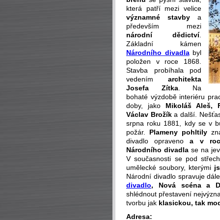
která patří mezi velice
významné stavby
a
především mezi
národní dědictví
.
Základní kámen
Národního divadla
byl
položen v roce 1868.
Stavba probíhala pod
vedením
architekta
Josefa Zítka
. Na
bohaté výzdobě interiéru pr
doby, jako
Mikoláš Aleš, 
Václav Brožík
a další. Nešťas
srpna roku 1881, kdy se v 
požár.
Plameny pohltily
zna
divadlo opraveno
a v ro
Národního divadla
se na jevi
V současnosti se pod stře
umělecké soubory, kterými
j
Národní divadlo spravuje dále
divadlo
, Nová scéna a Di
shlédnout přestavení nejvýzn
tvorbu jak
klasickou, tak mo
Adresa: