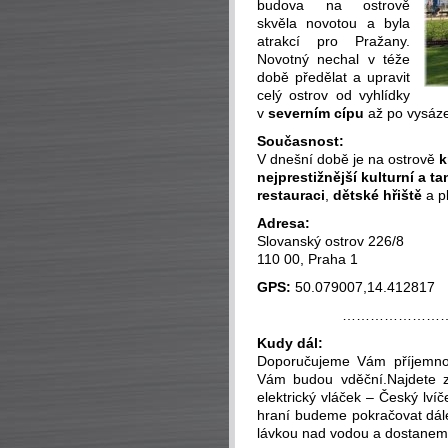
budova na ostrově
skvěla novotou a byla
atrakcí pro Pražany.
Novotný nechal v téže
době předělat a upravit
celý ostrov od vyhlídky
v
severním cípu
až po vysáze
Současnost:
V dnešní době je na ostrově
k
nejprestižnější kulturní a t
restauraci
,
dětské hřiště
a p
Adresa:
Slovanský ostrov 226/8
110 00, Praha 1
GPS:
50.079007,14.412817
…………………
Kudy dál:
Doporučujeme Vám příjemn
Vám budou vděční.Najdete z
elektrický vláček – Český lvíč
hraní budeme pokračovat dá
lávkou nad vodou a dostaneme