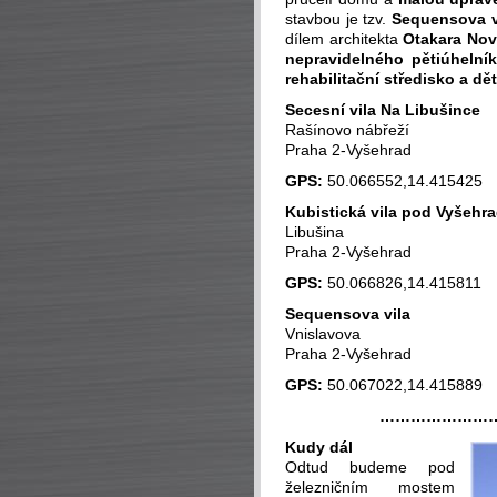
stavbou je tzv.
Sequensova v
dílem architekta
Otakara No
nepravidelného pětiúhelní
rehabilitační středisko a dě
Secesní vila Na Libušince
Rašínovo nábřeží
Praha 2-Vyšehrad
GPS:
50.066552,14.415425
Kubistická vila pod Vyšehr
Libušina
Praha 2-Vyšehrad
GPS:
50.066826,14.415811
Sequensova vila
Vnislavova
Praha 2-Vyšehrad
GPS:
50.067022,14.415889
…………………
Kudy dál
Odtud budeme pod
železničním mostem