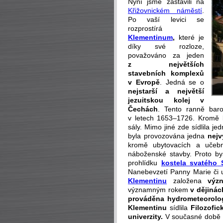
Nyní jsme zastavili na
Křižovnickém náměstí
.
Po vaší levici se
rozprostírá
Klementinum
,
které je
díky své rozloze,
považováno za jeden
z největších
stavebních komplexů
v Evropě
. Jedná se o
nejstarší a největší
jezuitsk
ou
kolej v
Čechách
. Tento ranně bar
v letech 1653–1726. Kromě k
sály. Mimo jiné zde sídlila je
byla provozována jedna
nejv
kromě ubytovacích a učebn
náboženské stavby. Proto by
prohlídku
kostela
sv
atého
S
Nanebevzetí Panny Marie či 
Klementinu
založena
výz
významným rokem
v dějinác
prováděna hydrometeorolo
Klementinu
sídlila
Filozofic
univerzity.
V současné době 