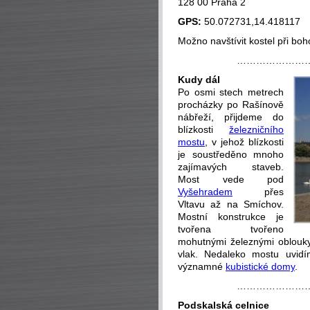
128 00 Praha 2
GPS:
50.072731,14.418117
Možno navštívit kostel při bo
…………………
Kudy dál
Po osmi stech metrech
procházky po Rašínově
nábřeží, přijdeme do
blízkosti
železničního
mostu
, v jehož blízkosti
je soustředěno mnoho
zajímavých staveb.
Most vede pod
Vyšehradem
přes
Vltavu až na Smíchov.
Mostní konstrukce je
tvořena tvořeno
mohutnými železnými oblouky 
vlak. Nedaleko mostu uvi
významné
kubistické domy
.
…………………
Podskalská celnice