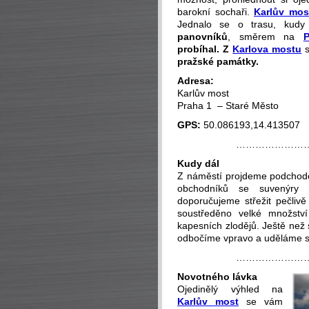
barokní sochaři.
Karlův mos
Jednalo se o trasu, kudy
panovníků
, směrem na
P
probíhal. Z
Karlova mostu
pražské památky.
Adresa:
Karlův most
Praha 1 – Staré Město
GPS:
50.086193,14.413507
…………………
Kudy dál
Z náměstí projdeme podcho
obchodníků se suvenýry 
doporučujeme střežit pečliv
soustředěno velké množství
kapesních zlodějů. Ještě ne
odbočíme vpravo a uděláme 
…………………
Novotného lávka
Ojedinělý výhled na
Karlův most
se vám