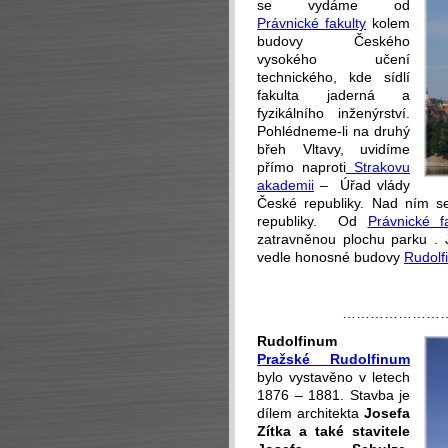
se vydáme od
Právnické fakulty
kolem
budovy Českého
vysokého učení
technického, kde sídlí
fakulta jaderná a
fyzikálního inženýrství.
Pohlédneme-li na druhý
břeh Vltavy, uvidíme
přímo naproti
Strakovu
akademii
– Úřad vlády
České republiky. Nad ním se
republiky. Od
Právnické fa
zatravněnou plochu parku . 
vedle honosné budovy
Rudolf
…………………
Rudolfinum
Pražské Rudolfinum
bylo vystavěno v letech
1876 – 1881. Stavba je
dílem architekta
Josefa
Zítka a také stavitele