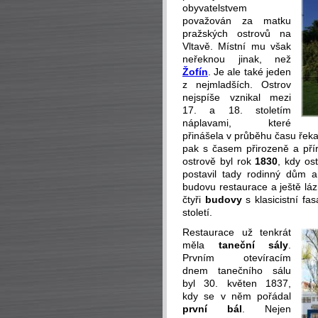
obyvatelstvem
považován za matku
pražských ostrovů na
Vltavě. Místní mu však
neřeknou jinak, než
Žofín
. Je ale také jeden
z nejmladších. Ostrov
nejspíše vznikal mezi
17. a 18. stoletím
náplavami, které
přinášela v průběhu času řeka
pak s časem přirozeně a pří
ostrově byl rok
1830
, kdy os
postavil tady rodinný dům 
budovu restaurace a ještě láz
čtyři
budovy
s klasicistní fa
století.
Restaurace už tenkrát
měla
taneční sály
.
Prvním otevíracím
dnem tanečního sálu
byl 30. květen 1837,
kdy se v něm pořádal
první bál
. Nejen