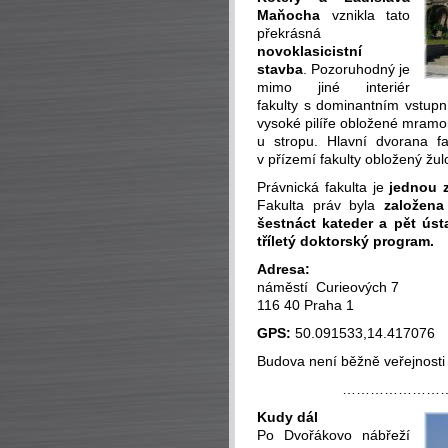
Maňocha
vznikla tato
překrásná
novoklasicistní
stavba
. Pozoruhodný je
mimo jiné interiér
fakulty s dominantním vstupn
vysoké pilíře obložené mramo
u stropu. Hlavní dvorana fak
v přízemí fakulty obložený žu
Právnická fakulta je
jednou z
Fakulta práv byla
založena
šestnáct kateder a pět úst
tříletý doktorský program.
Adresa:
náměstí Curieových 7
116 40 Praha 1
GPS:
50.091533,14.417076
Budova není běžně veřejnosti
…………………
Kudy dál
Po Dvořákovo nábřeží