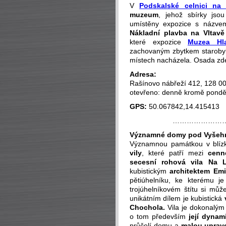
V
Podskalské celnici na 
muzeum
, jehož sbírky jso
umístěny expozice s názv
Nákladní plavba na Vltavě
které expozice
Muzea Hl
zachovaným zbytkem staroby
místech nacházela. Osada z
Adresa:
Rašínovo nábřeží 412, 128 0
otevřeno: denně kromě pondě
GPS:
50.067842,14.415413
…………………
Významné domy pod Vyšeh
Významnou památkou v blíz
vily
, které patří mezi
cenn
secesní
rohová vila Na L
kubistickým
architektem Em
pětiúhelníku, ke kterému j
trojúhelníkovém štítu si mů
unikátním dílem je kubistická
Chochola.
Vila je dokonalý
o tom především
její dynam
průčelí domu a
malou uprav