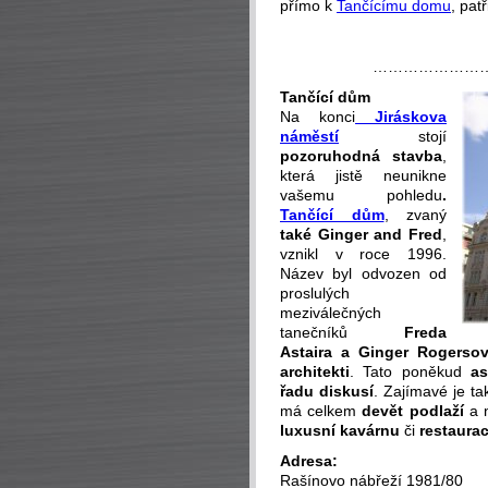
přímo k
Tančícímu domu
, pat
…………………
Tančící dům
Na konci
Jiráskova
náměstí
stojí
pozoruhodná stavba
,
která jistě neunikne
vašemu pohledu
.
Tančící dům
, zvaný
také Ginger and Fred
,
vznikl v roce 1996.
Název byl odvozen od
proslulých
meziválečných
tanečníků
Freda
Astaira a Ginger Rogerso
architekti
. Tato poněkud
as
řadu diskusí
. Zajímavé je t
má celkem
devět podlaží
a 
luxusní kavárnu
či
restaurac
Adresa:
Rašínovo nábřeží 1981/80