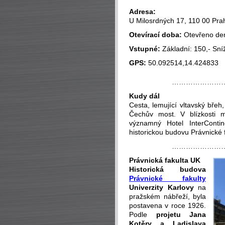
Adresa:
U Milosrdných 17, 110 00 Pra
Otevírací doba:
Otevřeno den
Vstupné:
Základní: 150,- Sní
GPS:
50.092514,14.424833
…………………
Kudy dál
Cesta, lemující vltavský břeh
Čechův most. V blízkosti m
významný Hotel InterContin
historickou budovu Právnické f
…………………
Právnická fakulta UK
Historická budova
Právnické fakulty
Univerzity Karlovy
na
pražském nábřeží, byla
postavena v roce 1926.
Podle
projetu Jana
Kotěry a Ladislava