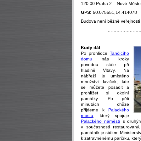
120 00 Praha 2 – Nové Město
GPS:
50.075551,14.414078
Budova není běžně veřejnosti 
…………………
Kudy dál
Po prohlídce
Tančícího
domu
nás kroky
povedou stále při
hladině Vltavy. Na
nábřeží je umístěno
množství laviček, kde
se můžete posadit a
prohlížet si okolní
památky. Po pěti
minutách chůze
přijdeme k
Palackého
mostu
, který spojuje
Palackého náměstí
s druhým
v současnosti restaurovaný
památník je sídlem Ministerst
k zatravněnému parčíku, kter