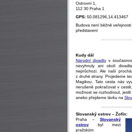
Ostrovní 1,
112 30 Praha 1
GPS:
50.081296,14.413467
Budova není běžně veřejnosti 
představení
…………………
Kudy dál
Národní divadlo
v současnost
nevyhnuly ani okolí divadl
neprůchozí. Ale naší prochá
z druhé strany. Projedeme te
Magikou. Tato cesta nás vy
nerušeně pokračovat v cestě
možnost se rozhodnout, jestl
anebo přejdeme lávku na
Slo
…………………
Slovanský ostrov – Žofín:
Praha –
Slovanský
ostrov
byl mezi
pražským