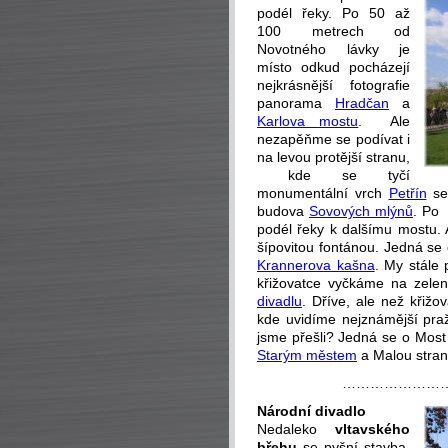
podél řeky. Po 50 až
100 metrech od
Novotného lávky je
místo odkud pocházejí
nejkrásnější fotografie
panorama
Hradčan
a
Karlova mostu
. Ale
nezapěňme se podívat i
na levou protější stranu,
kde se tyčí
monumentální vrch
Petřín
se
budova
Sovových mlýnů
. Po
podél řeky k dalšímu mostu. A
šípovitou fontánou. Jedná se 
Krannerova kašna
. My stále 
křižovatce vyčkáme na zel
divadlu
. Dříve, ale než křiž
kde uvidíme nejznámější praž
jsme přešli? Jedná se o Most 
Starým městem
a Malou stran
…………………
Národní divadlo
Nedaleko
vltavského
břehu
se pyšní stavba,