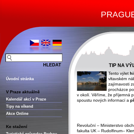
PRAGUE 
TIP NA V
Tento výlet
h
vltavském n
Úvodní stránka
zajímavosti 
procházce po
V Praze aktuálně
v okolí. Věříme, že příjemná
Kalendář akcí v Praze
spoustu nových informací a
p
Tipy na víkend
Akce Online
Revoluční – Ministerstvo obch
Ke stažení
fakulta UK – Rudolfinum– Kle
Turistické průvodce Prahou –