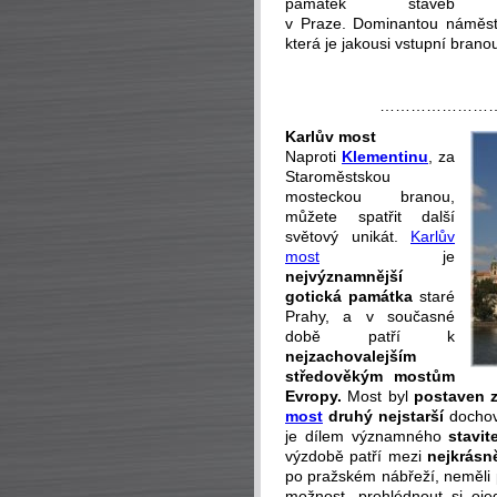
památek staveb
v Praze. Dominantou náměs
která je jakousi vstupní bran
…………………
Karlův most
Naproti
Klementinu
, za
Staroměstskou
mosteckou branou,
můžete spatřit další
světový unikát.
Karlův
most
je
nejvýznamnější
gotická památka
staré
Prahy, a v současné
době patří k
nejzachovalejším
středověkým mostům
Evropy.
Most byl
postaven 
most
druhý nejstarší
docho
je dílem významného
stavite
výzdobě patří mezi
nejkrásn
po pražském nábřeží, neměli 
možnost, prohlédnout si ojed