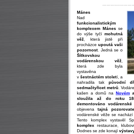
…………………
Mánes
Nad
funkcionalistickým
komplexem Mánes
se
do výše tyčí
mohutná
věž
, která jistě při
procházce
upoutá vaši
pozornost
. Jedná se o
Šítkovskou
vodárenskou věž
,
která zde byla
vystavěna
v
šestnáctém stolet
í, a
nahradila tak
původní d
sedmačtyřicet metrů
. Vodár
kašen a domů na
Novém
sloužila až do roku 18
demontováno vodárenské z
objevena
tajná pozorovat
vodárenské věže se nacház
Tento komplex vystavěl S
komplex
restaurace, klubov
Dodnes se zde konají
výstav