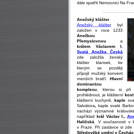
dále spatřit Nemocnici Na Fran
…………………
Anežský klášter
Anežský klášter
byl
založen v roce 1233
Anežkou
Přemyslovnou
a
králem Václavem I.
Svatá Anežka Česká
zde založila ženský
klášter klarisek, ke
kterým se později
připojil mužský konvent
menších bratří.
Hlavní
dominantou
komplexu
, kterou si při
prohlédnout, je klášterní
kos
klášterní kuchyně,
kaple
sv
Salvátora
,
kaple
svaté Barbo
nachází významné královské
například
král Václav I.,
An
Haličská
. V současnosti v k
v Praze. Při zastávce si zd
Středověké umění v Čechách