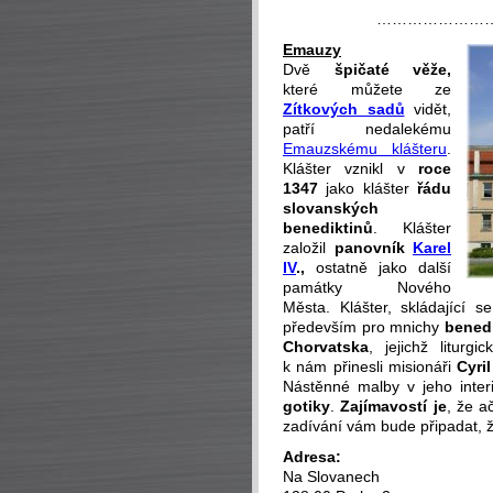
…………………
Emauzy
Dvě
špičaté věže,
které můžete ze
Zítkových sadů
vidět,
patří nedalekému
Emauzskému klášteru
.
Klášter vznikl v
roce
1347
jako klášter
řádu
slovanských
benediktinů
. Klášter
založil
panovník
Karel
IV
.,
ostatně jako další
památky Nového
Města. Klášter, skládající 
především pro mnichy
bened
Chorvatska
, jejichž litur
k nám přinesli misionáři
Cyri
Nástěnné malby v jeho inter
gotiky
.
Zajímavostí je
, že a
zadívání vám bude připadat, 
Adresa:
Na Slovanech