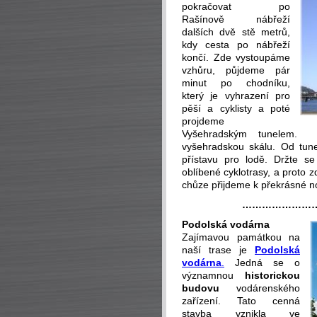
pokračovat po
Rašínově nábřeží
dalších dvě stě metrů,
kdy cesta po nábřeží
končí. Zde vystoupáme
vzhůru, půjdeme pár
minut po chodníku,
který je vyhrazení pro
pěší a cyklisty a poté
projdeme
Vyšehradským tunelem. 
vyšehradskou skálu. Od tun
přístavu pro lodě. Držte se
oblíbené cyklotrasy, a proto 
chůze přijdeme k překrásné no
…………………
Podolská vodárna
Zajímavou památkou na
naší trase je
Podolská
vodárna
.
Jedná se o
významnou
historickou
budovu
vodárenského
zařízení. Tato cenná
stavba vznikla ve