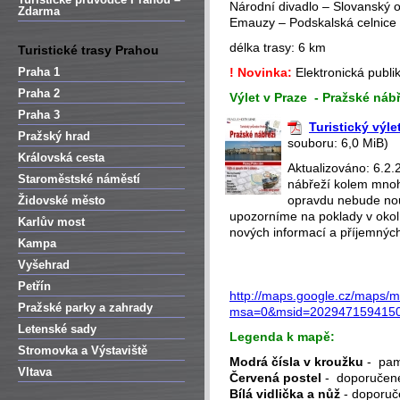
Národní divadlo – Slovanský 
Zdarma
Emauzy – Podskalská celnice
délka trasy: 6 km
Turistické trasy Prahou
Praha 1
! Novinka:
Elektronická publik
Praha 2
Výlet v Praze -
Pražské nábř
Praha 3
Turistický výle
Pražský hrad
souboru: 6,0 MiB)
Královská cesta
Aktualizováno: 6.2
Staroměstské náměstí
nábřeží kolem mno
opravdu nebude nou
Židovské město
upozorníme na poklady v okolí
Karlův most
nových informací a příjemných
Kampa
Vyšehrad
Petřín
http://maps.google.cz/maps/
Pražské parky a zahrady
msa=0&msid=2029471594150
Letenské sady
Legenda k mapě:
Stromovka a Výstaviště
Modrá čísla v kroužku
- pam
Vltava
Červená postel
- doporučené
Bílá vidlička a nůž
- doporuč