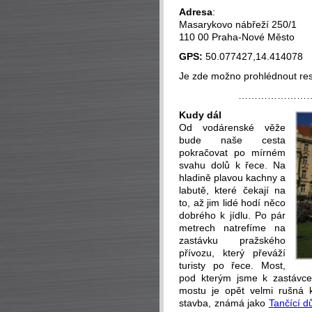
Adresa
:
Masarykovo nábřeží 250/1
110 00 Praha-Nové Město
GPS:
50.077427,14.414078
Je zde možno prohlédnout res
…………………
Kudy dál
Od vodárenské věže
bude naše cesta
pokračovat po mírném
svahu dolů k řece. Na
hladině plavou kachny a
labutě, které čekají na
to, až jim lidé hodí něco
dobrého k jídlu. Po pár
metrech natrefíme na
zastávku pražského
přívozu, který převáží
turisty po řece. Most,
pod kterým jsme k zastávce
mostu je opět velmi rušná kř
stavba, známá jako
Tančící 