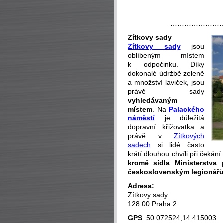
…………………
Zítkovy sady
Zítkovy sady
jsou
oblíbeným místem
k odpočinku. Díky
dokonalé údržbě zeleně
a množství laviček, jsou
právě sady
vyhledávaným
místem
. Na
Palackého
náměstí
je důležitá
dopravní křižovatka a
právě v
Zítkových
sadech
si lidé často
krátí dlouhou chvíli při čekán
kromě sídla Ministerstva 
československým legionářům
Adresa:
Zítkovy sady
128 00 Praha 2
GPS
: 50.072524,14.415003