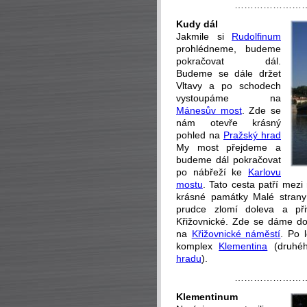
…………………
Kudy dál
Jakmile si
Rudolfinum
prohlédneme, budeme
pokračovat dál.
Budeme se dále držet
Vltavy a po schodech
vystoupáme na
Mánesův most
. Zde se
nám otevře krásný
pohled na
Pražský hrad
My most přejdeme a
budeme dál pokračovat
po nábřeží ke
Karlovu
mostu
. Tato cesta patří mez
krásné památky Malé strany
prudce zlomí doleva a p
Křižovnické. Zde se dáme dol
na
Křižovnické náměstí
. Po 
komplex
Klementina
(druhéh
hradu
).
…………………
Klementinum