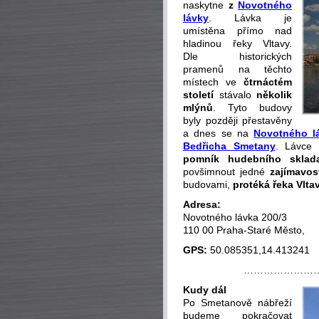
naskytne
z
Novotného
lávky
. Lávka je
umístěna přímo nad
hladinou řeky Vltavy.
Dle historických
pramenů na těchto
místech ve
čtrnáctém
století
stávalo
několik
mlýnů
. Tyto budovy
byly později přestavěny
a dnes se na
Novotného l
Bedřicha Smetany
. Lávce
pomník hudebního sklada
povšimnout jedné
zajímavost
budovami,
protéká řeka Vlta
Adresa:
Novotného lávka 200/3
110 00 Praha-Staré Město,
GPS:
50.085351,14.413241
…………………
Kudy dál
Po Smetanově nábřeží
budeme pokračovat