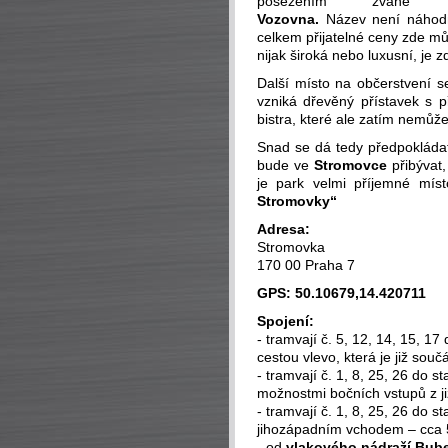
posezením zvané
Vozovna.
Název není náhod
celkem přijatelné ceny zde m
nijak široká nebo luxusní, je 
Další místo na občerstvení se
vzniká dřevěný přístavek s 
bistra, které ale zatím nemůž
Snad se dá tedy předpokláda
bude ve
Stromovce
přibývat
je park velmi příjemné mí
Stromovky“
Adresa:
Stromovka
170 00 Praha 7
GPS: 50.10679,14.420711
Spojení:
- tramvají č. 5, 12, 14, 15, 17
cestou vlevo, která je již souč
- tramvají č. 1, 8, 25, 26 do s
možnostmi bočních vstupů z j
- tramvají č. 1, 8, 25, 26 do s
jihozápadním vchodem – cca 
- od
vlakového nádraží Bub