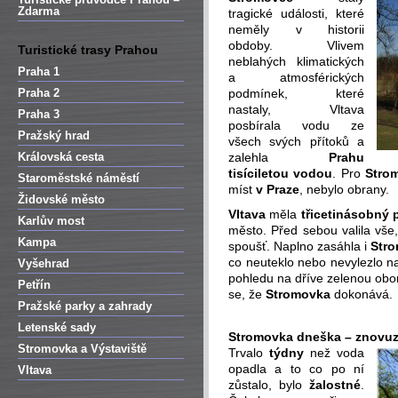
Zdarma
tragické události, které
neměly v historii
obdoby. Vlivem
Turistické trasy Prahou
neblahých klimatických
Praha 1
a atmosférických
Praha 2
podmínek, které
nastaly, Vltava
Praha 3
posbírala vodu ze
Pražský hrad
všech svých přítoků a
Královská cesta
zalehla
Prahu
tisíciletou vodou
. Pro
Stro
Staroměstské náměstí
míst
v Praze
, nebylo obrany.
Židovské město
Vltava
měla
třicetinásobný 
Karlův most
město. Před sebou valila vše,
Kampa
spoušť. Naplno zasáhla i
Str
co neuteklo nebo nevylezlo n
Vyšehrad
pohledu na dříve zelenou obor
Petřín
se, že
Stromovka
dokonává.
Pražské parky a zahrady
Letenské sady
Stromovka dneška – znovuz
Stromovka a Výstaviště
Trvalo
týdny
než voda
opadla a to co po ní
Vltava
zůstalo, bylo
žalostné
.