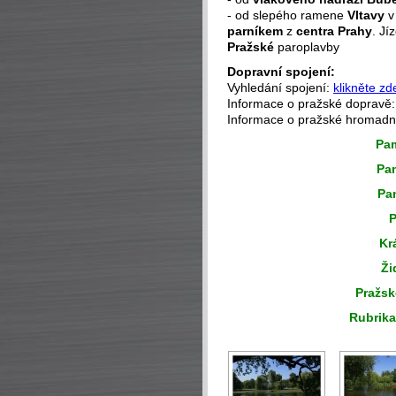
- od slepého ramene
Vltavy
v 
parníkem
z
centra Prahy
. Jí
Pražské
paroplavby
Dopravní spojení:
Vyhledání spojení:
klikněte zd
Informace o pražské dopravě
Informace o pražské hromad
P
a
Pa
Pa
P
Kr
Ži
Pražsk
Rubrika