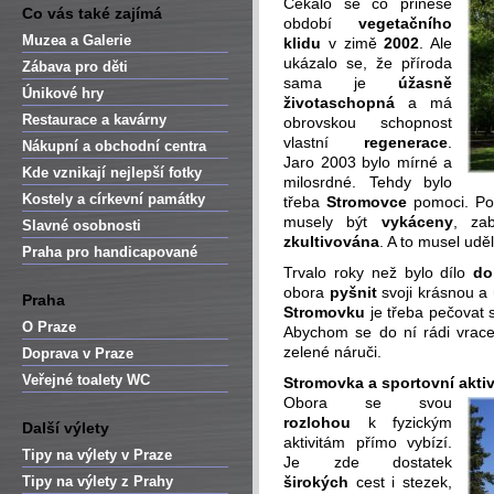
Čekalo se co přinese
Co vás také zajímá
období
vegetačního
Muzea a Galerie
klidu
v zimě
2002
. Ale
ukázalo se, že příroda
Zábava pro děti
sama je
úžasně
Únikové hry
životaschopná
a má
Restaurace a kavárny
obrovskou schopnost
vlastní
regenerace
.
Nákupní a obchodní centra
Jaro 2003 bylo mírné a
Kde vznikají nejlepší fotky
milosrdné. Tehdy bylo
Kostely a církevní památky
třeba
Stromovce
pomoci. Pod
musely být
vykáceny
, za
Slavné osobnosti
zkultivována
. A to musel uděl
Praha pro handicapované
Trvalo roky než bylo dílo
do
obora
pyšnit
svoji krásnou a
Praha
Stromovku
je třeba pečovat s
O Praze
Abychom se do ní rádi vracel
zelené náruči.
Doprava v Praze
Veřejné toalety WC
Stromovka a sportovní aktiv
Obora se svou
rozlohou
k fyzickým
Další výlety
aktivitám přímo vybízí.
Tipy na výlety v Praze
Je zde dostatek
Tipy na výlety z Prahy
širokých
cest i stezek,