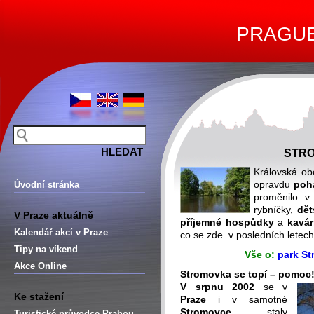
PRAGUE 
STRO
Královská ob
opravdu
poh
Úvodní stránka
proměnilo 
rybníčky,
dět
V Praze aktuálně
příjemné hospůdky
a
kavár
Kalendář akcí v Praze
co se zde v posledních lete
Tipy na víkend
Vše o:
park St
Akce Online
Stromovka se topí – pomoc
V srpnu 2002
se v
Ke stažení
Praze
i v samotné
Stromovce
staly
Turistické průvodce Prahou –