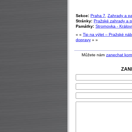
Sekce:
Praha 7
,
Zahrady a p
Stránky:
Pražské zahrady a p
Památky:
Stromovka - Králov
« «
Tip na výlet – Pražské náb
dopravy
» »
Můžete nám
zanechat kom
ZAN