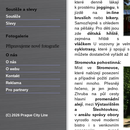
které denně lákají
k prostému
joggingu
, k
Soutěže a slevy
jízdě na
in-line
Soutěže
bruslích
nebo
bikery.
Samozřejmě s ohledem
Slevy
na pěšáky. Pro děti jsou
zde
dětská hřiště
,
Fotogalerie
zejména hřiště s
vláčkem
U vozovny je vel
Připravujeme nové fotografie
cyklotrasy,
které ji spojují 
můžete dostatečně vyřádit až 
O nás
O nás
Stromovka pohostinná:
Míst ve
Stromovce,
O webu
které nabízejí posezení
Kontakt
a případné požití zatím
Reklama
není mnoho. Přesněji
řečeno, je jen jedno.
Pro partnery
Zhruba na půl cesty
hlavní
promenádní
alejí
, mezi
Výstavištěm
a Šlechtovkou
,
v
areálu správy obory
(C) 2026 Prague City Line
vyrostlo nové moderní
bistro i s venkovním