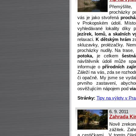
Přemýšlíte
procházky po
vás je jako stvořená
prochá
v Prokopském údolí. Místo,
vyhledávané lokality díky
jezírek, lomů, a skalních 
relaxaci.
K dětským hrám
zd
skluzavky, prolézačky. Nem
procházky nudily. Na trase,
potoka,
je celkem
šestná
návštěvník údolí může spatř
informuje o
přírodních zaj
Záleží na vás, zda se rozhod
či opačně. My jsme se vydal
prvního zastavení, abych
osvěžujícím nápojem pod
vi
Stránky:
Tipy na výlety v Pr
6. 9. 2011
Zahrada Ki
Nově zrekon
zážitek. Zah
a cestičkami. V tomto čl