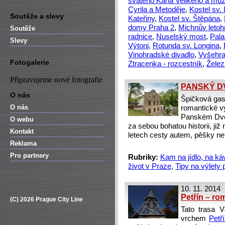
svatého Karla Velikého a mu
Cyrila a Metoděje
,
Kostel sv.
Soutěže a slevy
Kateřiny
,
Kostel sv. Štěpána
,
domy Praha 2
,
Michnův letoh
Soutěže
radnice
,
Nuselský most
,
Pala
Slevy
Výtoni
,
Rotunda sv. Longina
,
Vinohradské divadlo
,
Vyšehr
Fotogalerie
Ztracenka - rozcestník
,
Želez
Připravujeme nové fotografie
PANSKÝ D
O nás
Špičková gast
O nás
romantické vý
Panském Dvoř
O webu
za sebou bohatou historii, j
Kontakt
letech cesty autem, pěšky ne
Reklama
Pro partnery
Rubriky:
Kam na jídlo, na ká
život v Praze
,
Tipy na výlety
10. 11. 2014
Petřín – ro
(C) 2026 Prague City Line
Tato trasa 
vrchem
Petř