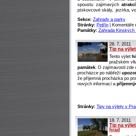
spoustu zajímavých
atrakc
pískovcové skály, jezírka, vo
Sekce:
Zahrady a parky
Stránky:
Petřín
|
Komentáře 
Památky:
Zahrada Kinských 
28. 7. 2011
Tip na výle
Tento výlet
h
pražském vl
památek
. O zajímavosti zde
procházce po nábřeží
upozo
že příjemná procházka po p
nových informací a
příjemný
Stránky:
Tipy na výlety v Pr
18. 7. 2011
Tip na výle
hrad