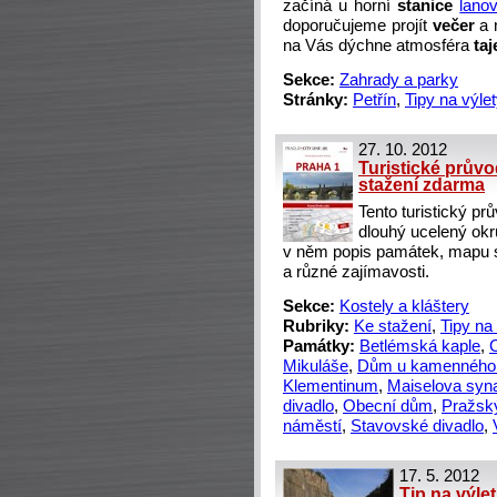
začíná u horní
stanice
lano
doporučujeme projít
večer
a 
na Vás dýchne atmosféra
ta
Sekce:
Zahrady a parky
Stránky:
Petřín
,
Tipy na výle
27. 10. 2012
Turistické průvo
stažení zdarma
Tento turistický pr
dlouhý ucelený okr
v něm popis památek, mapu s
a různé zajímavosti.
Sekce:
Kostely a kláštery
Rubriky:
Ke stažení
,
Tipy na
Památky:
Betlémská kaple
,
Mikuláše
,
Dům u kamenného
Klementinum
,
Maiselova syn
divadlo
,
Obecní dům
,
Pražsk
náměstí
,
Stavovské divadlo
,
17. 5. 2012
Tip na výle