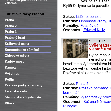
Vás nejspíš zase 
Zdarma
Rytíři Kellymu se to povedlo
Turistické trasy Prahou
Sekce:
Lidé - osobnosti
Praha 1
Rubriky:
Osobnosti Prahy
,
T
Památky:
Faustův dům
Praha 2
Osobnosti:
Edward Kelly
Praha 3
Pražský hrad
5. 2. 2017
Královská cesta
Vyšehradsk
vlastně umě
Staroměstské náměstí
Byl to malý a
Židovské město
něj jedno z n
Karlův most
hovoříme o Vyšehradském hřbi
Kampa
Leží zde velikáni české histor
Pojďme si některé z nich přiblí
Vyšehrad
Petřín
Sekce:
Praha 2
Pražské parky a zahrady
Rubriky:
Pražské památky
,
Letenské sady
komentář
Památky:
Vyšehradský hřbito
Stromovka a Výstaviště
Osobnosti:
Božena Němcov
Vltava
Purkyně