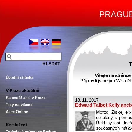
PRAGUE 
T
Vítejte na stránce
Úvodní stránka
Připravili jsme pro Vás ně
V Praze aktuálně
Kalendář akcí v Praze
18. 11. 2017
Tipy na víkend
Edward Talbot Kelly aneb
Akce Online
Motto: „Získej el
do pleny s pomoc
Řekl by asi dneš
Ke stažení
současných nátla
Turistické průvodce Prahou –