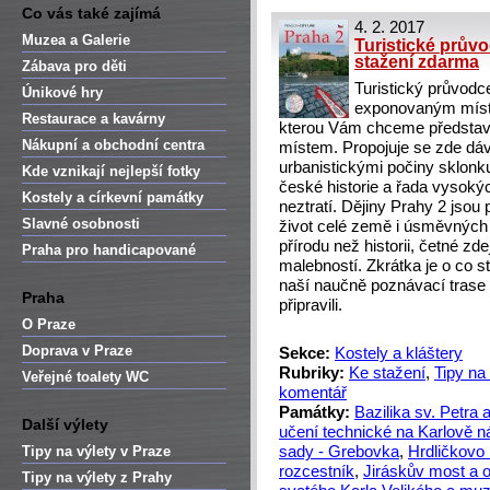
Co vás také zajímá
4. 2. 2017
Muzea a Galerie
Turistické prův
stažení zdarma
Zábava pro děti
Turistický průvodce
Únikové hry
exponovaným místů
Restaurace a kavárny
kterou Vám chceme představit
Nákupní a obchodní centra
místem. Propojuje se zde dá
urbanistickými počiny sklonku
Kde vznikají nejlepší fotky
české historie a řada vysokýc
Kostely a církevní památky
neztratí. Dějiny Prahy 2 jsou 
Slavné osobnosti
život celé země i úsměvných 
přírodu než historii, četné zde
Praha pro handicapované
malebností. Zkrátka je o co s
naší naučně poznávací trase 
Praha
připravili.
O Praze
Doprava v Praze
Sekce:
Kostely a kláštery
Rubriky:
Ke stažení
,
Tipy na
Veřejné toalety WC
komentář
Památky:
Bazilika sv. Petra 
Další výlety
učení technické na Karlově n
Tipy na výlety v Praze
sady - Grebovka
,
Hrdličkovo
rozcestník
,
Jiráskův most a o
Tipy na výlety z Prahy