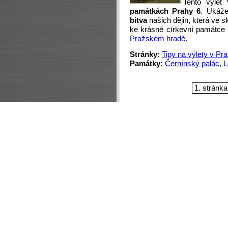
Tento výle
památkách Prahy 6
. Ukáž
bitva
našich dějin, která ve s
ke krásné církevní památce
Pražském hradě
.
Stránky:
Tipy na výlety v Pr
Památky:
Černínský palác
,
L
1. stránka