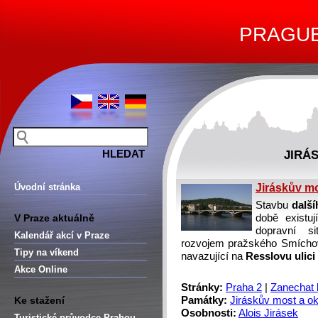
PRAGUE 
JIRÁ
Úvodní stránka
Jiráskův mo
Stavbu
další
V Praze aktuálně
době existu
dopravní si
Kalendář akcí v Praze
rozvojem pražského Smíchov
Tipy na víkend
navazující na
Resslovu ulici
Akce Online
Stránky:
Praha 2
|
Zanechat
Ke stažení
Památky:
Jiráskův most a ok
Osobnosti:
Alois Jirásek
Turistické průvodce Prahou –