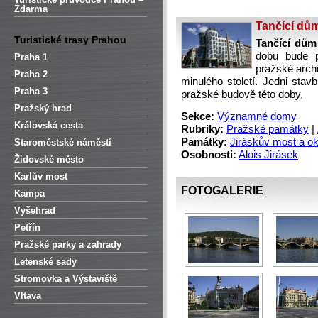
Zdarma
Tančící dům
Turistické trasy Prahou
Tančící dům
dobu bude p
Praha 1
pražské archi
Praha 2
minulého století. Jedni stav
Praha 3
pražské budově této doby,
Pražský hrad
Sekce:
Významné domy
Královská cesta
Rubriky:
Pražské památky
|
Památky:
Jiráskův most a ok
Staroměstské náměstí
Osobnosti:
Alois Jirásek
Židovské město
Karlův most
FOTOGALERIE
Kampa
Vyšehrad
Petřín
Pražské parky a zahrady
Letenské sady
Stromovka a Výstaviště
Vltava