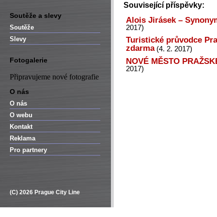
Související příspěvky:
Soutěže a slevy
Alois Jirásek – Synonym
Soutěže
2017)
Turistické průvodce Pra
Slevy
zdarma
(4. 2. 2017)
Fotogalerie
NOVÉ MĚSTO PRAŽSKÉ –
2017)
Připravujeme nové fotografie
O nás
O nás
O webu
Kontakt
Reklama
Pro partnery
(C) 2026 Prague City Line