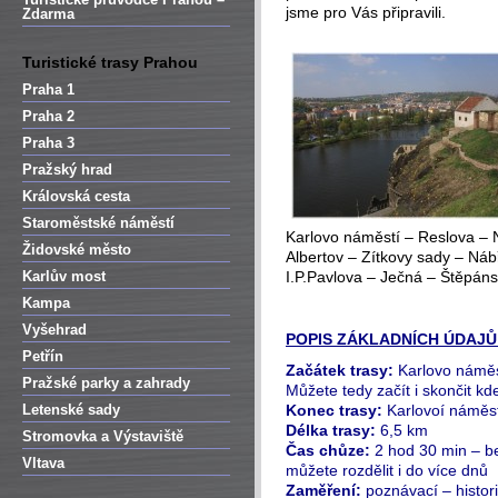
jsme pro Vás připravili.
Zdarma
Turistické trasy Prahou
Praha 1
Praha 2
Praha 3
Pražský hrad
Královská cesta
Staroměstské náměstí
Karlovo náměstí – Reslova –
Židovské město
Albertov – Zítkovy sady – Ná
Karlův most
I.P.Pavlova – Ječná – Štěpán
Kampa
Vyšehrad
POPIS ZÁKLADNÍCH ÚDAJŮ
Petřín
Začátek trasy:
Karlovo náměs
Pražské parky a zahrady
Můžete tedy začít i skončit kd
Letenské sady
Konec trasy:
Karlovoí náměs
Délka trasy:
6,5 km
Stromovka a Výstaviště
Čas chůze:
2 hod 30 min – b
Vltava
můžete rozdělit i do více dnů
Zaměření:
poznávací – histor