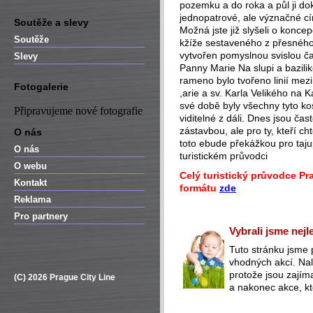
pozemku a do roka a půl ji d
jednopatrové, ale význačné cí
Soutěže a slevy
Možná jste již slyšeli o kon
Soutěže
kžíže sestaveného z přesného
vytvořen pomyslnou svislou ča
Slevy
Panny Marie Na slupi a bazili
rameno bylo tvořeno linií me
Fotogalerie
,arie a sv. Karla Velikého na Ka
své době byly všechny tyto ko
Připravujeme nové fotografie
viditelné z dáli. Dnes jsou ča
zástavbou, ale pro ty, kteří c
O nás
toto ebude překážkou pro tajup
O nás
turistickém průvodci
O webu
Celý turistický průvodce Pr
Kontakt
formátu
zde
Reklama
Pro partnery
Vybrali jsme nejl
Tuto stránku jsme 
vhodných akcí. Nal
protože jsou zajím
(C) 2026 Prague City Line
a nakonec akce, kt