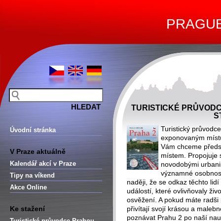
PRAGUE 
TURISTICKÉ PRŮVODCE
S
Turistický průvodce
Úvodní stránka
exponovaným místům
Vám chceme předsta
V Praze aktuálně
místem. Propojuje 
Kalendář akcí v Praze
novodobými urbanist
významné osobnosti
Tipy na víkend
naději, že se odkaz těchto lidí
Akce Online
událostí, které ovlivňovaly ži
osvěžení. A pokud máte radši p
Ke stažení
přivítají svojí krásou a malebn
poznávat Prahu 2 po naší nauč
Turistické průvodce Prahou –