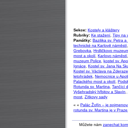
Sekce:
Kostely a kláštery
Rubriky:
Ke stažení
,
Tipy na 
Památky:
Bazilika sv. Petra a
technické na Karlově náměstí
Grebovka
,
Hrdličkovo muzeum
most a okolí
,
Karlovo náměstí
muzeum Police
,
kostel sv. Apo
Ignáce
,
Kostel sv. Jana Na Sk
Kostel sv. Václava na Zderaze
letohrádek
,
Nemocnice u Apol
Palackého most a okolí
,
Podsk
Rotunda sv. Martina
,
Tančící 
Vyšehradský hřbitov a Slavín
,
most
,
Zítkovy sady
« «
Palác Žofín – je pojmeno
rotunda sv. Martina je v Praze
Můžete nám
zanechat kom