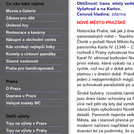
Obtížnost:
trasa místy ved
Co vás také zajímá
Vyšehrad a na Karlov.
Muzea a Galerie
Cenová hladina:
zdarma
Zábava pro děti
NOVÉ MĚSTO PRAŽSKÉ
Únikové hry
Historická Praha, tak jak ji d
Restaurace a kavárny
samostatných měst – Starého
Nákupní a obchodní centra
Čtvrté v pořadí Nové Město by
Kde vznikají nejlepší fotky
panovníka Karla IV. (1346 – 13
rozhodl z Prahy vybudovat ho
Kostely a církevní památky
Karel IV. věnoval budování N
Slavné osobnosti
první město, které vzikalo na
Praha pro handicapované
rychle, což mu již v době jeho p
platnou i v dnešní době. Právě
jeden z nejtajemnějších mágů
Praha
se schovávali parašutisté po 
O Praze
Široké bulváry, rozsáhlá námě
Doprava v Praze
jsou dnes často schovány za fa
Veřejné toalety WC
více než pěti sty lety dal vymě
názorů bylo vybudování Nové
detailů. Panovník nejenže ve
Další výlety
Města, ale i stanovil přesná 
Tipy na výlety v Praze
moderní nařízení například o
Tipy na výlety z Prahy
dvanáct let za podmínky, že 