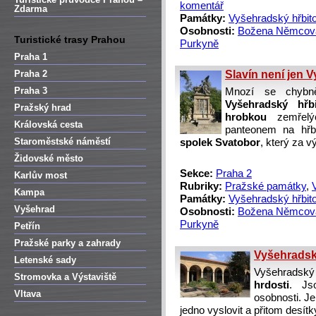
komentář
Zdarma
Památky:
Vyšehradský hřbito
Osobnosti:
Božena Němcov
Turistické trasy Prahou
Purkyně
Praha 1
Praha 2
Slavín není jen
Praha 3
Mnozí se chybn
Vyšehradský hřbi
Pražský hrad
hrobkou
zemřel
Královská cesta
panteonem na hřb
Staroměstské náměstí
spolek Svatobor
, který za v
Židovské město
Sekce:
Praha 2
Karlův most
Rubriky:
Pražské památky
,
Kampa
Památky:
Vyšehradský hřbito
Vyšehrad
Osobnosti:
Božena Němcov
Purkyně
Petřín
Pražské parky a zahrady
Vyšehradský
Letenské sady
Vyšehradsk
Stromovka a Výstaviště
hrdosti
. Js
Vltava
osobnosti. Je 
jedno vyslovit a přitom desí