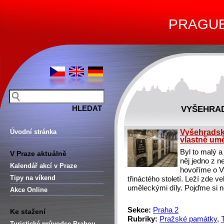
PRAGUE 
VYŠEHRAD
Úvodní stránka
Vyšehradsk
vlastně umě
Byl to malý a
V Praze aktuálně
něj jedno z n
Kalendář akcí v Praze
hovoříme o V
Tipy na víkend
třináctého století. Leží zde ve
uměleckými díly. Pojďme si něk
Akce Online
Sekce:
Praha 2
Ke stažení
Rubriky:
Pražské památky
,
Turistické průvodce Prahou –