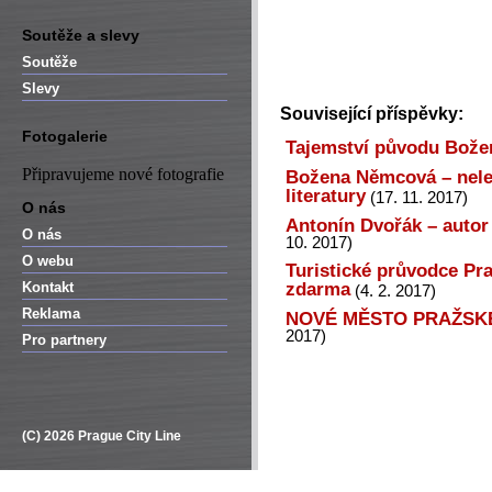
Soutěže a slevy
Soutěže
Slevy
Související příspěvky:
Fotogalerie
Tajemství původu Bož
Připravujeme nové fotografie
Božena Němcová – neleh
literatury
(17. 11. 2017)
O nás
Antonín Dvořák – autor 
O nás
10. 2017)
O webu
Turistické průvodce Pra
zdarma
Kontakt
(4. 2. 2017)
Reklama
NOVÉ MĚSTO PRAŽSKÉ –
2017)
Pro partnery
(C) 2026 Prague City Line