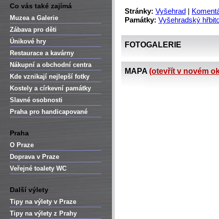
Co vás také zajímá
Stránky:
Vyšehrad
|
Komentá
Muzea a Galerie
Památky:
Vyšehradský hřbito
Zábava pro děti
Únikové hry
FOTOGALERIE
Restaurace a kavárny
Nákupní a obchodní centra
MAPA
(otevřít v novém o
Kde vznikají nejlepší fotky
Kostely a církevní památky
Slavné osobnosti
Praha pro handicapované
Praha
O Praze
Doprava v Praze
Veřejné toalety WC
Další výlety
Tipy na výlety v Praze
Tipy na výlety z Prahy