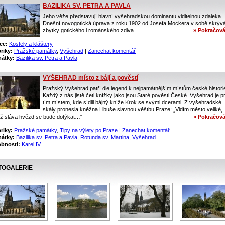
BAZILIKA SV. PETRA A PAVLA
Jeho věže představují hlavní vyšehradskou dominantu viditelnou zdaleka.
Dnešní novogotická úprava z roku 1902 od Josefa Mockera v sobě skrýv
zbytky gotického i románského zdiva.
» Pokračová
ce:
Kostely a kláštery
riky:
Pražské památky
,
Vyšehrad
|
Zanechat komentář
átky:
Bazilika sv. Petra a Pavla
VYŠEHRAD místo z bájí a pověstí
Pražský Vyšehrad patří dle legend k nejpamátnějším místům české histori
Každý z nás jistě četl knížky jako jsou Staré pověsti České. Vyšehrad je p
tím místem, kde sídlil bájný kníže Krok se svými dcerami. Z vyšehradské
skály pronesla kněžna Libuše slavnou věštbu Praze: „Vidím město veliké,
ož sláva hvězd se bude dotýkat…“
» Pokračová
riky:
Pražské památky
,
Tipy na výlety po Praze
|
Zanechat komentář
átky:
Bazilika sv. Petra a Pavla
,
Rotunda sv. Martina
,
Vyšehrad
bnosti:
Karel IV.
TOGALERIE