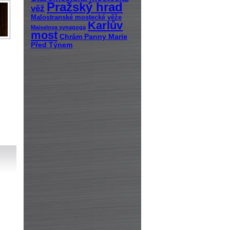
Pražský hrad
věž
Malostranské mostecké věže
Karlův
Maiselova synagoga
most
Chrám Panny Marie
Před Týnem