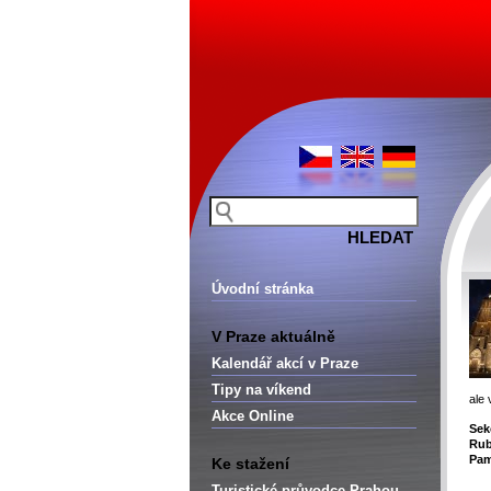
Úvodní stránka
V Praze aktuálně
Kalendář akcí v Praze
Tipy na víkend
ale 
Akce Online
Sek
Rub
Pam
Ke stažení
Turistické průvodce Prahou –