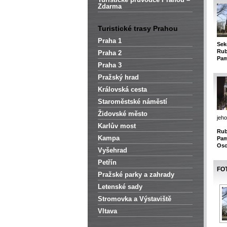
Zdarma
Turistické trasy Prahou
Praha 1
Sek
Rub
Praha 2
Pam
Praha 3
Pražský hrad
Královská cesta
Staroměstské náměstí
Židovské město
jeh
Karlův most
Rub
Kampa
Pam
Oso
Vyšehrad
Petřín
FO
Pražské parky a zahrady
Letenské sady
Stromovka a Výstaviště
Vltava