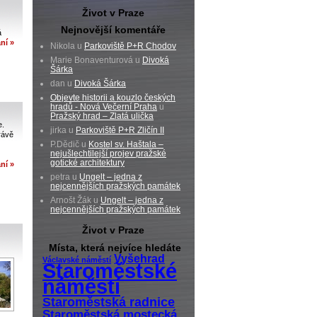
Život v Praze
Nejnovější komentáře
á
ní »
Nikola u
Parkoviště P+R Chodov
Marie Bonaventurová u
Divoká
Šárka
dan u
Divoká Šárka
Objevte historii a kouzlo českých
hradů - Nová Večerní Praha
u
Pražský hrad – Zlatá ulička
e.
jirka u
Parkoviště P+R Zličín II
rávě
P.Dědič u
Kostel sv. Haštala –
nejušlechtilejší projev pražské
gotické architektury
ní »
petra u
Ungelt – jedna z
nejcennějších pražských památek
Arnošt Žák u
Ungelt – jedna z
nejcennějších pražských památek
Život v Praze
Místa, která nejvíce hledáte
Vyšehrad
Václavské náměstí
Staroměstské
náměstí
Staroměstská radnice
Staroměstská mostecká