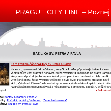
PRAGUE CITY LINE – Poznej
BAZILIKA SV. PETRA A PAVLA
Kam zmizela část baziliky sv. Petra a Pavla
Na kopci, vysoko nad řekou Vltavou, se tyčí dvě věže, připomínající nám, k čemu
všemu může vést bratrská nenávist. Kníže Vratislav II. měl mladšího bratra Jaromí
který se stal pražským biskupem. Avšak postupem času mezi nimi vznikly natolik
vyostřené spory, že se Vratislav začal bát o svůj život. I vybudoval pro sebe nové
sídlo, Vyšehrad. Zároveň zde nechal vybudovat vyšehradskou kapitulu, která měla
na pražském biskupovi nezávislá a měla podléhat samotnému papeži. Odvážný kro
vyšel.
» Pokračová
ce:
Kostely a kláštery
,
Praha 2
riky:
Pražské památky
,
Vyšehrad
|
Zanechat komentář
átky:
Bazilika sv. Petra a Pavla