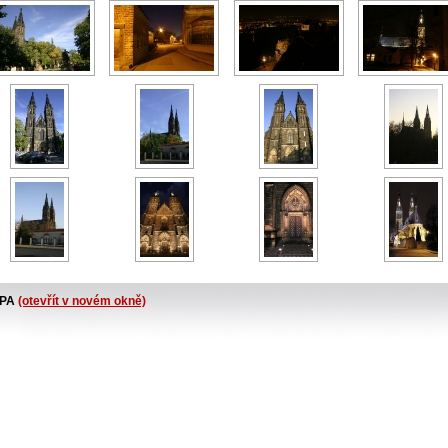
PA
(otevřít v novém okně)