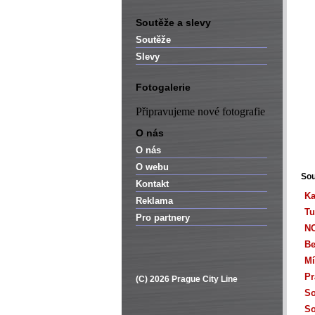
Soutěže a slevy
Soutěže
Slevy
Fotogalerie
Připravujeme nové fotografie
O nás
O nás
O webu
Sou
Kontakt
Ka
Reklama
Tu
Pro partnery
NO
Be
Mí
Pr
(C) 2026 Prague City Line
So
So