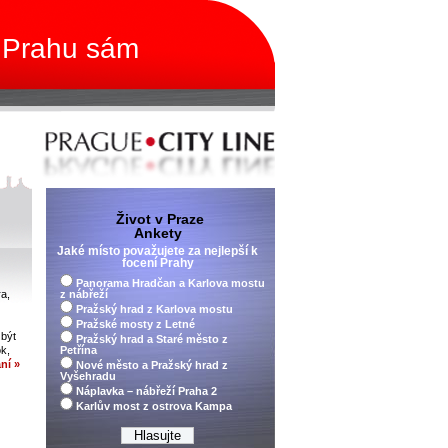
 Prahu sám
Život v Praze
Ankety
Jaké místo považujete za nejlepší k
focení Prahy
Panorama Hradčan a Karlova mostu
ra,
z nábřeží
Pražský hrad z Karlova mostu
Pražské mosty z Letné
 být
Pražský hrad a Staré město z
k,
Petřína
ní »
Nové město a Pražský hrad z
Vyšehradu
Náplavka – nábřeží Praha 2
Karlův most z ostrova Kampa