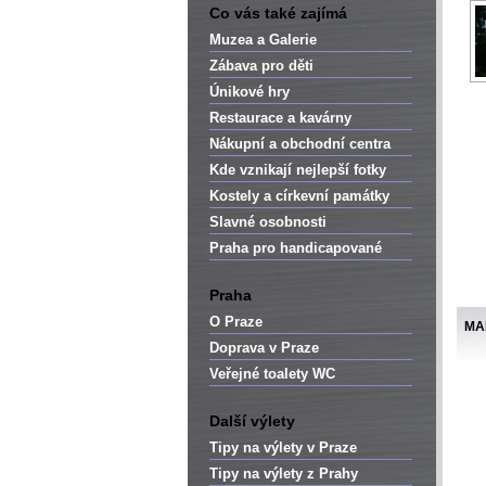
Co vás také zajímá
Muzea a Galerie
Zábava pro děti
Únikové hry
Restaurace a kavárny
Nákupní a obchodní centra
Kde vznikají nejlepší fotky
Kostely a církevní památky
Slavné osobnosti
Praha pro handicapované
Praha
O Praze
MA
Doprava v Praze
Veřejné toalety WC
Další výlety
Tipy na výlety v Praze
Tipy na výlety z Prahy