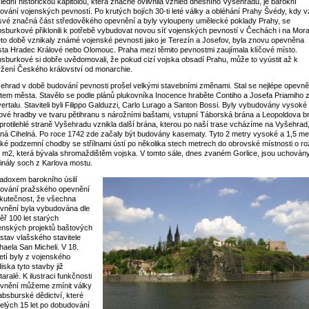
lední historickou kapitolou, která značně ovlivnila vzhled dnešního Vyšehradu, je barokní
ování vojenských pevností. Po krutých bojích 30-ti leté války a obléhání Prahy Švédy, kdy v
své značná část středověkého opevnění a byly vyloupeny umělecké poklady Prahy, se
sburkové přiklonili k potřebě vybudovat novou síť vojenských pevností v Čechách i na Mor
éto době vznikaly známé vojenské pevnosti jako je Terezín a Josefov, byla znovu opevněna
ta Hradec Králové nebo Olomouc. Praha mezi těmito pevnostmi zaujímala klíčové místo.
sburkové si dobře uvědomovali, že pokud cizí vojska obsadí Prahu, může to vyústit až k
ržení Českého království od monarchie.
ehrad v době budování pevnosti prošel velkými stavebními změnami. Stal se nejlépe opev
tem města. Stavělo se podle plánů plukovníka Inocence hraběte Contiho a Josefa Priamiho 
ertalu. Staviteli byli Filippo Galduzzi, Carlo Lurago a Santon Bossi. Byly vybudovány vysoké
lové hradby ve tvaru pětihranu s nárožními baštami, vstupní Táborská brána a Leopoldova b
protilehlé straně Vyšehradu vznikla další brána, kterou po naší trase vcházíme na Vyšehrad
ná Cihelná. Po roce 1742 zde začaly být budovány kasematy. Tyto 2 metry vysoké a 1,5 me
oké podzemní chodby se střílnami ústí po několika stech metrech do obrovské místnosti o ro
 m2, která bývala shromaždištěm vojska. V tomto sále, dnes zvaném Gorlice, jsou uchován
ginály soch z Karlova mostu.
adoxem barokního úsilí
ování pražského opevnění
skutečnost, že všechna
vnění byla vybudována dle
ěř 100 let starých
enských projektů baštových
stav vlašského stavitele
haela San Micheli. V 18.
letí byly z vojenského
diska tyto stavby již
taralé. K ilustraci funkčnosti
vnění můžeme zmínit války
absburské dědictví, které
elých 15 let po dobudování