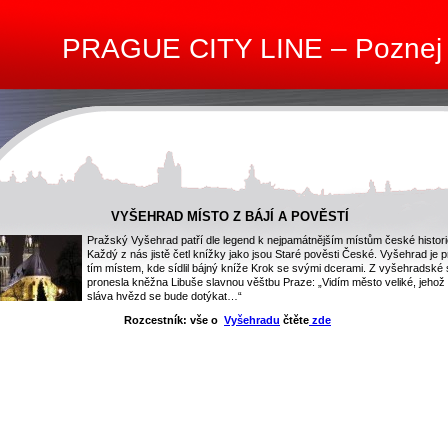
PRAGUE CITY LINE – Poznej
VYŠEHRAD MÍSTO Z BÁJÍ A POVĚSTÍ
Pražský Vyšehrad patří dle legend k nejpamátnějším místům české histori
Každý z nás jistě četl knížky jako jsou Staré pověsti České. Vyšehrad je 
tím místem, kde sídlil bájný kníže Krok se svými dcerami. Z vyšehradské 
pronesla kněžna Libuše slavnou věštbu Praze: „Vidím město veliké, jehož
sláva hvězd se bude dotýkat…“
Rozcestník:
vše o
Vyšehradu
čtěte
zde