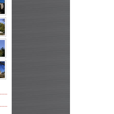
………
………