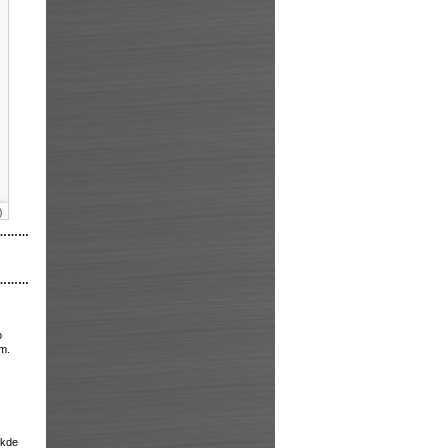
)
………
………
o
em.
)
 kde