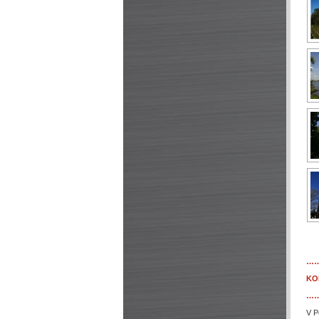
…
KO
…
V P