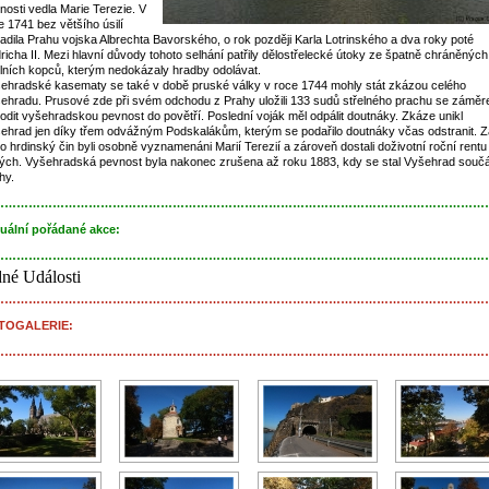
nosti vedla Marie Terezie. V
e 1741 bez většího úsilí
adila Prahu vojska Albrechta Bavorského, o rok později Karla Lotrinského a dva roky poté
dricha II. Mezi hlavní důvody tohoto selhání patřily dělostřelecké útoky ze špatně chráněných
lních kopců, kterým nedokázaly hradby odolávat.
ehradské kasematy se také v době pruské války v roce 1744 mohly stát zkázou celého
ehradu. Prusové zde při svém odchodu z Prahy uložili 133 sudů střelného prachu se zámě
odit vyšehradskou pevnost do povětří. Poslední voják měl odpálit doutnáky. Zkáze unikl
ehrad jen díky třem odvážným Podskalákům, kterým se podařilo doutnáky včas odstranit. Z
to hrdinský čin byli osobně vyznamenáni Marií Terezií a zároveň dostali doživotní roční rentu
tých. Vyšehradská pevnost byla nakonec zrušena až roku 1883, kdy se stal Vyšehrad součá
hy.
……………………………………………………………………………………………………………
uální pořádané akce:
……………………………………………………………………………………………………………
né Události
……………………………………………………………………………………………………………
TOGALERIE:
……………………………………………………………………………………………………………