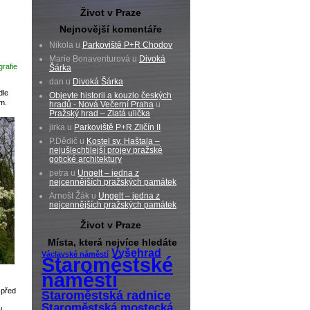
Život v Praze
Nejnovější komentáře
Nikola u
Parkoviště P+R Chodov
Marie Bonaventurová u
Divoká
rafie
Šárka
dan u
Divoká Šárka
dle
Objevte historii a kouzlo českých
m.
hradů - Nová Večerní Praha
u
Pražský hrad – Zlatá ulička
jirka u
Parkoviště P+R Zličín II
P.Dědič u
Kostel sv. Haštala –
nejušlechtilejší projev pražské
gotické architektury
petra u
Ungelt – jedna z
nejcennějších pražských památek
Arnošt Žák u
Ungelt – jedna z
nejcennějších pražských památek
Život v Praze
Místa, která nejvíce hledáte
Vyšehrad
Václavské náměstí
Staroměstské
náměstí
 před
Staroměstská radnice
Staroměstská mostecká