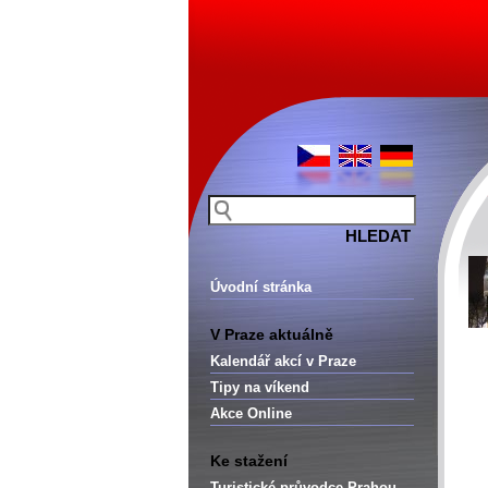
Úvodní stránka
V Praze aktuálně
Kalendář akcí v Praze
Tipy na víkend
Akce Online
Ke stažení
Turistické průvodce Prahou –