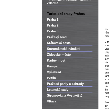
Zdarma
Turistické trasy Prahou
Praha 1
Praha 2
Na 
Praha 3
Pře
odv
Pražský hrad
V t
Královská cesta
z k
Staroměstské náměstí
Lib
„na
Židovské město
zal
je 
Karlův most
Vác
jedn
Kampa
dob
Vyšehrad
sna
fan
Petřín
a h
poz
Pražské parky a zahrady
pře
Letenské sady
jim
hist
Stromovka a Výstaviště
na 
Vltava
Fak
10.