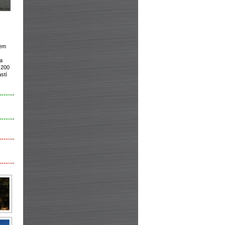
rem
a
 200
stí
………
………
………
………