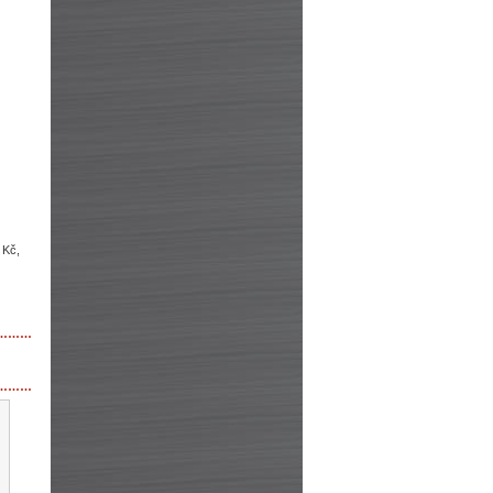
 Kč,
………
………