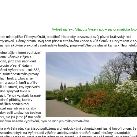
Výhled na řeku Vltavu z Vyšehradu – panoramatická fotog
toto místo přišel Přemysl Oráč, od něhož historicky odvozoval svůj původ královský rod
myslovců. Dávný hrdina Bivoj sem přinesl strašlivého kance a kůň Šemík s Horymírem v se
ážným skokem překonal vyšehradské hradby, přeplaval Vltavu a uháněl kamsi k Neumětelů
ěchto bájích, které vycházejí
ronik Václava Hájka z
očan, jenž znal například
prosto přesně“ datum
ožení Vyšehradu – rok 682,
ve skutečnosti málo pravdy.
lav Hájek z Libočan je
ím z autorů, kteří tvořili v
ě 16. století, kdy bylo velmi
dné spojovat fakta s
tazií. Tehdy vznikaly krásné
rdinné příběhy, které v
dějších dobách rádi
vzali naši obrozenci, aby
i dokreslili tu slavnou českou
orii, ale jak jsme již naznačili
počátku našeho vyprávění, bylo na nich jen málo pravdivého.
ta o Vyšehradu, která jsou podložena archeologickými vykopávkami, jasně hovoří o tom, že
 stoletím nebylo na Vyšehradě zjištěno ani slovanské hradiště, natož chrámy a katolické