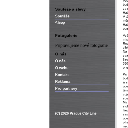
Pos
bud
Soutěže a slevy
za 
Hab
Soutěže
V t
měs
Slevy
Hab
odt
Fotogalerie
Vyš
mís
Rov
Připravujeme nové fotografie
cih
Na 
O nás
zva
šir
O nás
330
O webu
ori
Kontakt
Par
bud
Reklama
je 
ope
Pro partnery
tém
voj
sou
Mic
sto
hle
(C) 2026 Prague City Line
zas
ope
o h
nec