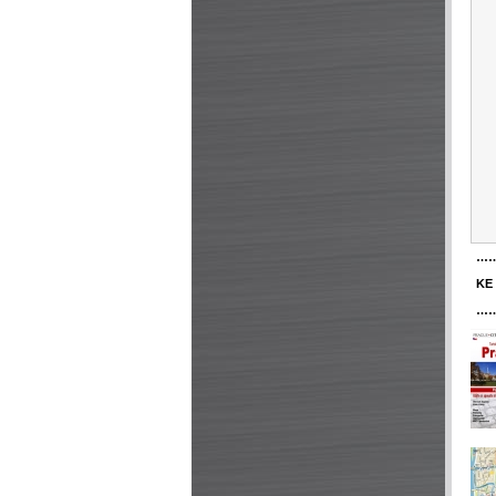
…
KE
…