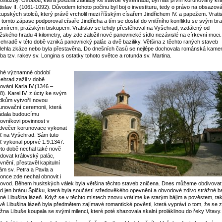
oslužby. Osobou, která položila základy ke stavbě Vyšehradu, byl náš první korunovaný krá
tislav II. (1061-1092). Důvodem tohoto počinu byl boj o investituru, tedy o právo na obsazov
kupských stolců, který právě vrcholil mezi říšským císařem Jindřichem IV. a papežem. Vrati
 v tomto zápase podporoval císaře Jindřicha a tím se dostal do vnitřního konfliktu se svým br
omírem, pražským biskupem. Vratislav se tehdy přestěhoval na Vyšehrad, vzdálený od
žského hradu 4 kilometry, aby zde založil nové panovnické sídlo nezávislé na církevní moci
ehradě v této době vzniká panovnický palác a dvě baziliky. Většina z těchto raných staveb
lehla zkáze nebo byla přestavěna. Do dnešních časů se nejlépe dochovala románská kame
ba tzv. rakev sv. Longina s ostatky tohoto světce a rotunda sv. Martina.
hé významné období
ehrad zažil v době
ování Karla IV.(1346 –
8). Karel IV. z úcty ke svým
dkům vytvořil novou
unovační ceremonii, která
ádala budoucímu
ovníkovi povinnost v
dvečer korunovace vykonat
ť na Vyšehrad. Sám tuto
ť vykonal poprvé 1.9.1347.
éto době nechal také nově
dovat královský palác,
vnění, přestavěl kapitulní
ám sv. Petra a Pavla a
once zde nechal obnovit i
ovod. Během husitských válek byla většina těchto staveb zničena. Dnes můžeme obdivovat
d jen bránu Špičku, která byla součástí středověkého opevnění a obvodové zdivo strážné b
né Libušina lázeň. Když se v těchto místech znovu vrátíme ke starým bájím a pověstem, ta
vě Libušina lázeň byla předmětem zajímavé romantické pověsti, která vypráví o tom, že se 
žna Libuše koupala se svými milenci, které poté shazovala skalní proláklinou do řeky Vltavy.