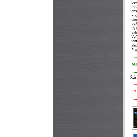
pev
roc
obs
Fri
oko
Vyš
Vyš
vyh
Vyš
ten
zla
Pra
…
Akt
…
Žád
…
FO
…