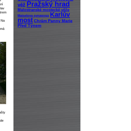
l
Pražský hrad
věž
ání
slav
Malostranské mostecké věže
atrem
Karlův
Maiselova synagoga
most
. Na
Chrám Panny Marie
Před Týnem
nná
ašty
k
zde