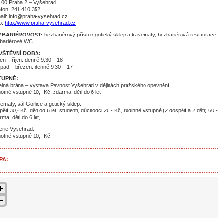
 00 Praha 2 – Vyšehrad
efon: 241 410 352
ail: info@praha-vysehrad.cz
b:
http://www.praha-vysehrad.cz
ZBARIÉROVOST:
bezbariérový přístup gotický sklep a kasematy, bezbariérová restaurace,
bariérové WC
VŠTĚVNÍ DOBA:
en – říjen: denně 9.30 – 18
topad – březen: denně 9.30 – 17
TUPNÉ:
elná brána – výstava Pevnost Vyšehrad v dějinách pražského opevnění
notné vstupné 10,- Kč, zdarma: děti do 6 let
ematy, sál Gorlice a gotický sklep:
pělí 30,- Kč ,děti od 6 let, studenti, důchodci 20,- Kč, rodinné vstupné (2 dospělí a 2 děti) 60,-
rma: děti do 6 let,
erie Vyšehrad:
notné vstupné 10,- Kč
……………………………………………………………………………………………………………
PA:
……………………………………………………………………………………………………………