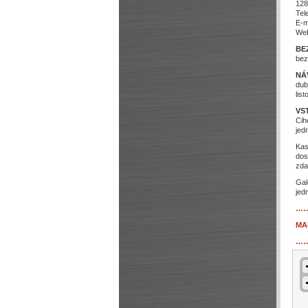
128
Tel
E-m
We
BE
bez
NÁ
dub
lis
VS
Cih
jed
Kas
dos
zda
Gal
jed
…
MA
…