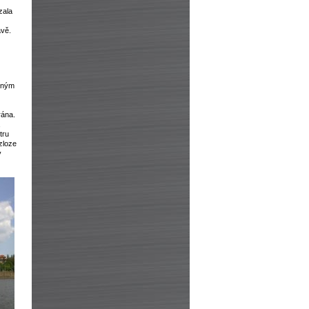
zala
avě.
něným
z
rána.
,
tru
zloze
y