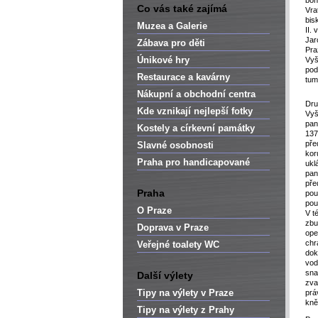
boh
Co vás také zajímá
Vra
bis
Muzea a Galerie
II.
Jar
Zábava pro děti
Pra
Únikové hry
Vyš
pod
Restaurace a kavárny
tum
Nákupní a obchodní centra
Dru
Kde vznikají nejlepší fotky
Vyš
pan
Kostely a církevní památky
137
pře
Slavné osobnosti
kor
Praha pro handicapované
ukl
pan
pře
Praha
pou
pou
O Praze
V t
zbu
Doprava v Praze
ope
chr
Veřejné toalety WC
dok
vod
sna
Další výlety
zva
Tipy na výlety v Praze
prá
kně
Tipy na výlety z Prahy