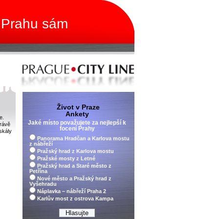
 Prahu sám
Život v Praze
Ankety
e.
Jaké místo považujete za nejlepší k
právě
focení Prahy
skály
Panorama Hradčan a Karlova mostu
z nábřeží
Pražský hrad z Karlova mostu
Pražské mosty z Letné
Pražský hrad a Staré město z
Petřína
Nové město a Pražský hrad z
Vyšehradu
Náplavka – nábřeží Praha 2
Karlův most z ostrova Kampa