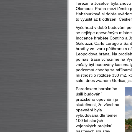
Terezín a Josefov, byla znov
Olomouc. Praha mezi těmito p
Habsburkové si dobře uvědomo
to vyústit až k odtržení České
Vyšehrad v době budování pev
se nejlépe opevněným místem 
Inocence hraběte Contiho a Jos
Galduzzi, Carlo Lurago a San
hradby ve tvaru pětihranu s n
Leopoldova brána. Na protileh
po naší trase vcházíme na Vy
začaly být budovány kasematy.
podzemní chodby se střílnami
místnosti o rozloze 330 m2, k
sále, dnes zvaném Gorlice, js
Paradoxem barokního
úsilí budování
pražského opevnění je
skutečnost, že všechna
opevnění byla
vybudována dle téměř
100 let starých
vojenských projektů
baštových soustav