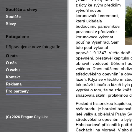
z úcty ke svým předkům
Soutěže a slevy
vytvořil novou
korunovační ceremonii,
Soutěže
která ukládala
Slevy
budoucímu panovníkovi
povinnost v předvečer
Fotogalerie
korunovace vykonat
pouť na Vyšehrad. Sám
Připravujeme nové fotografie
tuto pouť vykonal
poprvé 1.9.1347. V této době 
O nás
opevnění, přestavěl kapitulní
O nás
obnovit i vodovod. Během husi
zničena. Dnes můžeme obdivov
O webu
středověkého opevnění a obvo
Kontakt
lázeň. Když se v těchto míst
Reklama
tak právě Libušina lázeň byla
vypráví o tom, že se zde kněž
Pro partnery
shazovala skalní proláklinou d
Poslední historickou kapitolou
Vyšehradu, je barokní budován
leté války a obléhání Prahy Š
(C) 2026 Prague City Line
středověkého opevnění a byly
Habsburkové přiklonili k potř
Čechách i na Moravě. V této d