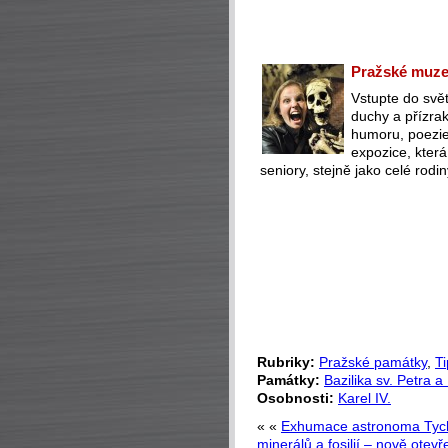
Pražské muzeu
Vstupte do svět
duchy a přízra
humoru, poezie 
expozice, která
seniory, stejně jako celé rodin
Rubriky:
Pražské památky
,
Ti
Památky:
Bazilika sv. Petra a
Osobnosti:
Karel IV.
« «
Exhumace astronoma Tyc
minerálů a fosilií – nově otev