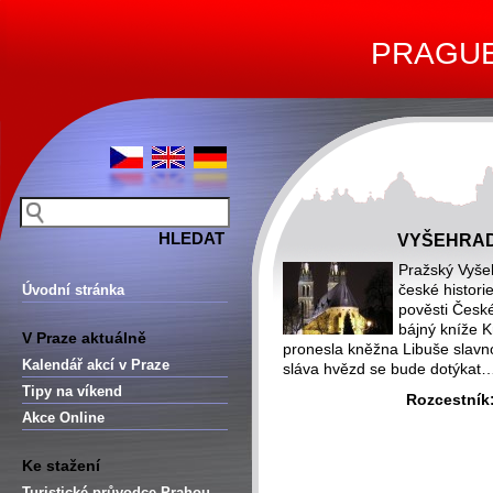
PRAGUE 
VYŠEHRAD 
Pražský Vyše
české historie
Úvodní stránka
pověsti České
bájný kníže K
V Praze aktuálně
pronesla kněžna Libuše slavno
Kalendář akcí v Praze
sláva hvězd se bude dotýkat
Tipy na víkend
Rozcestník
Akce Online
Ke stažení
Turistické průvodce Prahou –