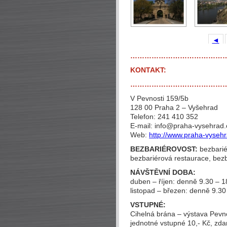
◄
…………………………………
KONTAKT:
…………………………………
V Pevnosti 159/5b
128 00 Praha 2 – Vyšehrad
Telefon: 241 410 352
E-mail: info@praha-vysehrad.
Web:
http://www.praha-vysehr
BEZBARIÉROVOST:
bezbarié
bezbariérová restaurace, be
NÁVŠTĚVNÍ DOBA:
duben – říjen: denně 9.30 – 1
listopad – březen: denně 9.30
VSTUPNÉ:
Cihelná brána – výstava Pevn
jednotné vstupné 10,- Kč, zdar