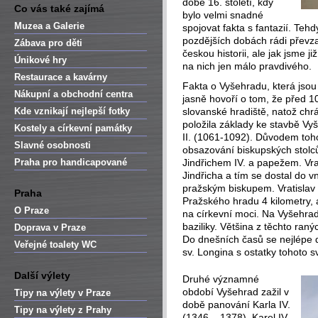
době 16. století, kdy
Co vás také zajímá
bylo velmi snadné
Muzea a Galerie
spojovat fakta s fantazií. Tehd
pozdějších dobách rádi převzali
Zábava pro děti
českou historii, ale jak jsme j
Únikové hry
na nich jen málo pravdivého.
Restaurace a kavárny
Fakta o Vyšehradu, která jso
Nákupní a obchodní centra
jasně hovoří o tom, že před 10
Kde vznikají nejlepší fotky
slovanské hradiště, natož chr
položila základy ke stavbě Vyš
Kostely a církevní památky
II. (1061-1092). Důvodem tohot
Slavné osobnosti
obsazování biskupských stolců
Praha pro handicapované
Jindřichem IV. a papežem. Vra
Jindřicha a tím se dostal do v
pražským biskupem. Vratislav
Praha
Pražského hradu 4 kilometry, 
O Praze
na církevní moci. Na Vyšehrad
baziliky. Většina z těchto ra
Doprava v Praze
Do dnešních časů se nejlépe
Veřejné toalety WC
sv. Longina s ostatky tohoto s
Další výlety
Druhé významné
období Vyšehrad zažil v
Tipy na výlety v Praze
době panování Karla IV.
Tipy na výlety z Prahy
(1346 – 1378). Karel IV.