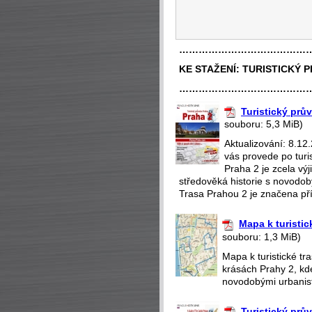
…………………………………
KE STAŽENÍ:
TURISTICKÝ 
…………………………………
Turistický prů
souboru: 5,3 MiB)
Aktualizování: 8.12
vás provede po turi
Praha 2 je zcela v
středověká historie s novodobý
Trasa Prahou 2 je značena pří
Mapa k turistic
souboru: 1,3 MiB)
Mapa k turistické t
krásách Prahy 2, kd
novodobými urbanisti
Turistický prů