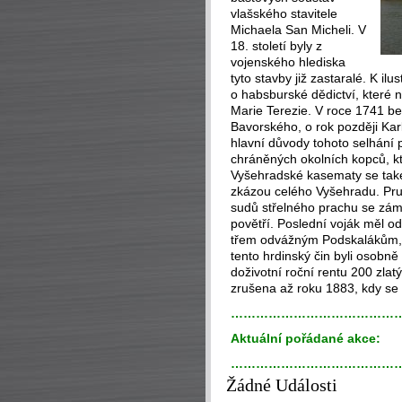
vlašského stavitele
Michaela San Micheli. V
18. století byly z
vojenského hlediska
tyto stavby již zastaralé. K i
o habsburské dědictví, které 
Marie Terezie. V roce 1741 bez
Bavorského, o rok později Karl
hlavní důvody tohoto selhání p
chráněných okolních kopců, k
Vyšehradské kasematy se také
zkázou celého Vyšehradu. Pru
sudů střelného prachu se zá
povětří. Poslední voják měl od
třem odvážným Podskalákům, k
tento hrdinský čin byli osobně
doživotní roční rentu 200 zla
zrušena až roku 1883, kdy se 
…………………………………
Aktuální pořádané akce:
…………………………………
Žádné Události