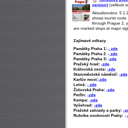
version)
(velikost 
Aktualizováno: 5.1.
shows tourist route
through Prague 2, yo
are marked stops at major sight
Zajímavé odkazy
P
amátky Praha 1:
- zde
Památky Praha 2
:
-
zde
Památky Praha 3:
-zde
Pražský hrad:
-zde
Královská cesta:
-zde
Staroměstské náměstí:
-zde
Karlův most:
-zde
Letná:
- zde
Židovská Praha:
-zde
Petřín:
-zde
Kampa:
-zde
Vyšehrad:
-zde
Pražské zahrady a parky:
-z
Rubrika osobnosti Prahy: -