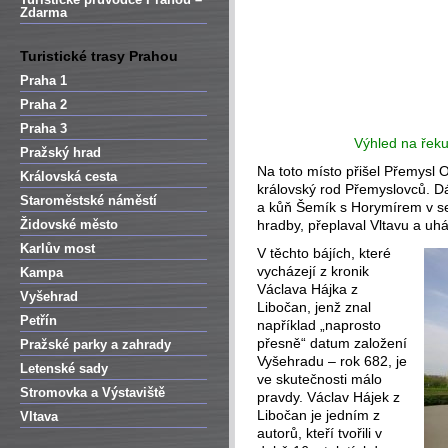
Zdarma
Turistické trasy Prahou
Praha 1
Praha 2
Praha 3
Výhled na řeku
Pražský hrad
Na toto místo přišel Přemysl 
Královská cesta
královský rod Přemyslovců. Dá
Staroměstské náměstí
a kůň Šemík s Horymírem v s
Židovské město
hradby, přeplaval Vltavu a u
Karlův most
V těchto bájích, které
vycházejí z kronik
Kampa
Václava Hájka z
Vyšehrad
Libočan, jenž znal
Petřín
například „naprosto
přesně“ datum založení
Pražské parky a zahrady
Vyšehradu – rok 682, je
Letenské sady
ve skutečnosti málo
Stromovka a Výstaviště
pravdy. Václav Hájek z
Libočan je jedním z
Vltava
autorů, kteří tvořili v