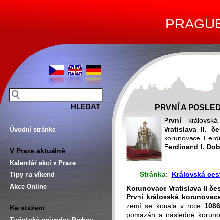
PRAGUE 
PRVNÍ A POSL
První
královská
Vratislava II. 
Úvodní stránka
korunovace Ferd
Ferdinand I. Dob
V Praze aktuálně
Kalendář akcí v Praze
Stránka:
Královská ces
Tipy na víkend
Akce Online
Korunovace Vratislava II če
První královská korunovac
zemí se konala v roce
108
Ke stažení
pomazán a následně koruno
Turistické průvodce Prahou –