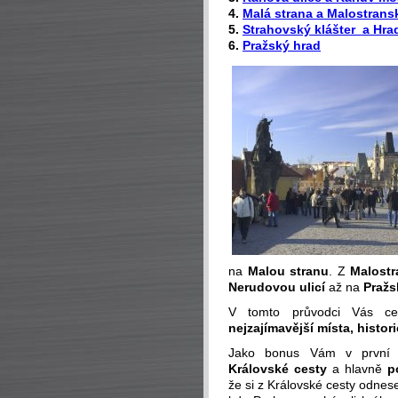
4.
Malá strana a Malostrans
5.
Strahovský klášter a Hr
6.
Pražský hrad
na
Malou stranu
. Z
Malost
Nerudovou ulicí
až na
Pražs
V tomto průvodci Vás c
nejzajímavější místa, histor
Jako bonus Vám v první 
Královské cesty
a hlavně
p
že si z Královské cesty odnes