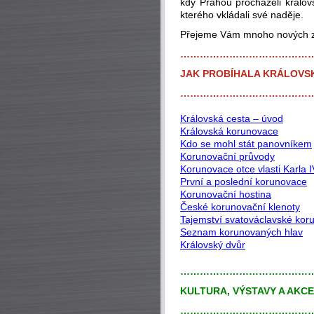
kdy Prahou procházeli králov
kterého vkládali své naděje.
Přejeme Vám mnoho nových zá
…………………………………
JAK PROBÍHALA KRÁLOVS
…………………………………
Královská cesta – úvod
Královská korunovace
Kdo se mohl stát panovníkem
Korunovační průvody
Korunovace otce vlasti Karla I
První a poslední korunovace
Korunovační hostina
České korunovační klenoty
Tajemství svatováclavské kor
Seznam korunovaných hlav
Královský dvůr
…………………………………
KULTURA, VÝSTAVY A AKC
…………………………………