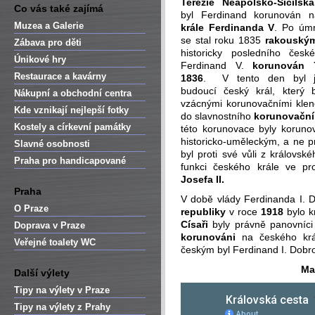
Terezie Neapolsko-Sicilská
Co vás také zajímá
byl Ferdinand korunován
Muzea a Galerie
krále Ferdinanda V
. Po úmr
se stal roku 1835
rakouským
Zábava pro děti
historicky posledního česk
Únikové hry
Ferdinand V.
korunován 
Restaurace a kavárny
1836
. V tento den byl j
budoucí český král, který 
Nákupní a obchodní centra
vzácnými korunovačními klen
Kde vznikají nejlepší fotky
do slavnostního
korunovační
Kostely a církevní památky
této korunovace byly korunov
historicko-uměleckým, a ne p
Slavné osobnosti
byl proti své vůli z královs
Praha pro handicapované
funkci českého krále ve p
Josefa II.
Praha
V době vlády Ferdinanda I. 
O Praze
republiky
v roce
1918
bylo k
Císaři
byly právně panovníci 
Doprava v Praze
korunováni
na českého kr
Veřejné toalety WC
českým byl Ferdinand I. Dobro
Ma
Další výlety
Tipy na výlety v Praze
Tipy na výlety z Prahy