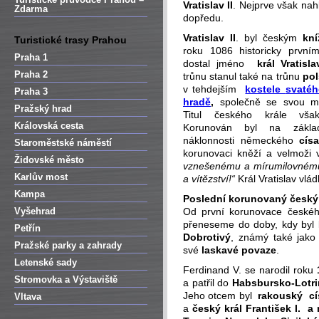
Vratislav II
. Nejprve však nah
Zdarma
dopředu.
Vratislav II
. byl českým
kní
Turistické trasy Prahou
roku 1086 historicky prvn
Praha 1
dostal jméno
král Vratisla
Praha 2
trůnu stanul také na trůnu
pol
v tehdejším
kostele
svatéh
Praha 3
hradě
,
společně se svou m
Pražský hrad
Titul českého krále v
Královská cesta
Korunován byl na zák
náklonnosti německého
cís
Staroměstské náměstí
korunovaci kněží a velmoži v
Židovské město
vznešenému a mírumilovnému,
Karlův most
a vítězství!“
Král Vratislav vlád
Kampa
Poslední korunovaný český 
Vyšehrad
Od první korunovace českého
přeneseme do doby, kdy byl
Petřín
Dobrotivý
, známý také jak
Pražské parky a zahrady
své
laskavé povaze
.
Letenské sady
Ferdinand V. se narodil roku
Stromovka a Výstaviště
a patřil do
Habsbursko-Lotri
Jeho otcem byl
rakouský cí
Vltava
a
český král František I. a