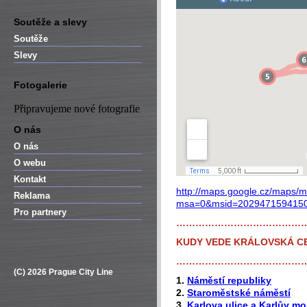
Soutěže a slevy
Soutěže
Slevy
Fotogalerie
Připravujeme nové fotografie
O nás
O nás
O webu
Kontakt
http://maps.google.cz/maps/
Reklama
msa=0&msid=2029471594150
Pro partnery
…………………………………
KUDY VEDE KRÁLOVSKÁ C
…………………………………
(C) 2026 Prague City Line
1.
Náměstí republiky
2.
Staroměstské náměstí
3.
Karlova ulice a Karlův mo