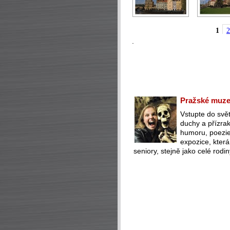
1
2
.
Pražské muzeu
Vstupte do svět
duchy a přízra
humoru, poezie 
expozice, která
seniory, stejně jako celé rodin