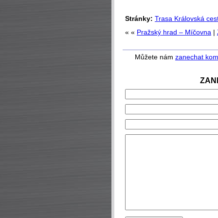
Stránky:
Trasa Královská ces
« «
Pražský hrad – Míčovna
|
Můžete nám
zanechat kom
ZAN