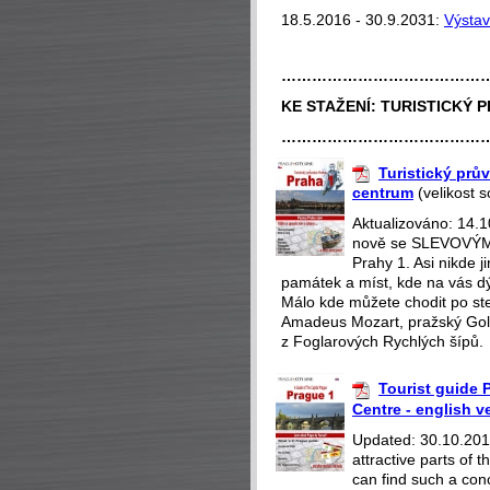
18.5.2016 - 30.9.2031:
Výsta
…………………………………
KE STAŽENÍ:
TURISTICKÝ P
…………………………………
Turistický prův
centrum
(velikost 
Aktualizováno: 14.
nově se SLEVOVÝMI
Prahy 1. Asi nikde 
památek a míst, kde na vás dý
Málo kde můžete chodit po st
Amadeus Mozart, pražský Gol
z Foglarových Rychlých šípů.
Tourist guide P
Centre - english v
Updated: 30.10.2018
attractive parts of
can find such a con