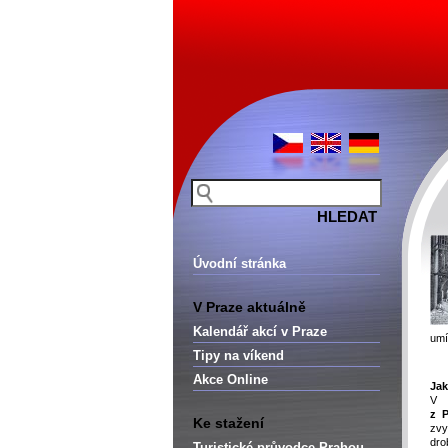
Úvodní stránka
V Praze aktuálně
Kalendář akcí v Praze
umí
Tipy na víkend
Akce Online
Jak
V 
z 
Ke stažení
zv
d
Turistické průvodce Prahou –