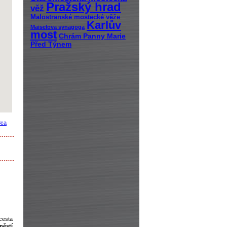
Pražský hrad
věž
Malostranské mostecké věže
Karlův
Maiselova synagoga
most
Chrám Panny Marie
Před Týnem
8ca
………
………
cesta
stí