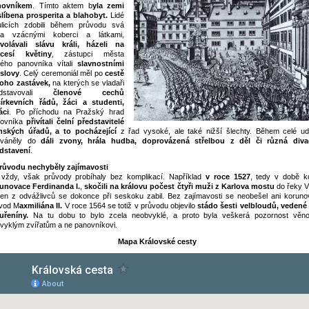
novníkem
. Tímto aktem b
yla zemi
slíbena prosperita a blahobyt.
Lidé
licích zdobili během průvodu svá
na vzácnými koberci a látkami,
volávali slávu králi, házeli na
ocesí květiny
, zástupci města
ého panovníka vítali
slavnostními
slovy
. Celý ceremoniál měl po
cestě
oho zastávek,
na kterých se vladaři
edstavovali
členové cechů
írkevních řádů, žáci a studenti,
áci
. Po příchodu na Pražský hrad
novníka
přivítali čelní představitelé
ských úřadů, a to pocházející
z řad vysoké, ale také nižší šlechty. Během celé udá
zváněly do
dáli zvony, hrála hudba, doprovázená střelbou z děl či různá diva
dstavení
.
růvodu nechyběly zajímavosti
vždy, však průvody probíhaly bez komplikací. Například
v roce 1527
, tedy v době k
unovace Ferdinanda I.
,
skočili na královu počest čtyři muži z Karlova mostu
do řeky Vl
en z odvážlivců se dokonce při seskoku zabil. Bez zajímavosti se neobešel ani koruno
vod M
axmiliána II.
V roce 1564 se totiž v průvodu objevilo
stádo šesti velbloudů, vedené 
řeníny.
Na tu dobu to bylo zcela neobvyklé, a proto byla veškerá pozornost věn
vyklým zvířatům a ne panovníkovi.
Mapa Královské cesty