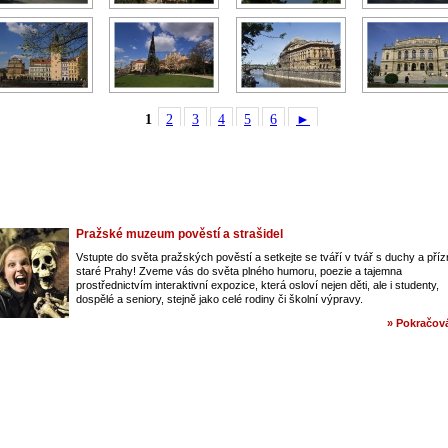
1
2
3
4
5
6
►
Pražské muzeum pověstí a strašidel
Vstupte do světa pražských pověstí a setkejte se tváří v tvář s duchy a pří
staré Prahy! Zveme vás do světa plného humoru, poezie a tajemna
prostřednictvím interaktivní expozice, která osloví nejen děti, ale i studenty,
dospělé a seniory, stejně jako celé rodiny či školní výpravy.
» Pokračová