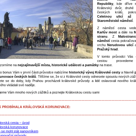
Republiky
, kde dříve s
Královský dvůr, druhé 
českých králů, pokra
Celetnou ulicí až 
Staroměstské náměstí
.
Z náměstí cesta ved
Karlův most
a dále na
M
stranu
. Z
Malostran
náměstí
cesta pokračova
vrchu
Nerudovou ulicí
a
Pražský hrad
.
V tomto průvodci Vás 
cestou provedem
zorníme na
nejzajímavější místa, historické události a památky
na trase.
o bonus Vám v první části průvodce nabízíme
historický vývoj Královské cesty
a hlavně
unovace českých králů
. Těšíme se, že si z Královské cesty odnesete spoustu nových záži
jete se do doby, kdy Prahou procházeli královské průvody a lidé oslavovali nového král
rého vkládali své naděje.
jeme Vám mnoho nových zážitků a poznejte Královskou cestu sami
……………………………………………………………………………………………………………
K PROBÍHALA KRÁLOVSKÁ KORUNOVACE:
……………………………………………………………………………………………………………
lovská cesta – úvod
lovská korunovace
 se mohl stát panovníkem
unovační průvody