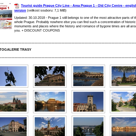
Tourist guide Prague City Line - Area Prague 1 - Old City Centre - englis
version
(velikost souboru: 7,1 MiB)
Updated: 30.10.2018 - Prague 1 still belongs to one of the most attractive parts of t
whole Prague. Probably nowhere else you can find such a concentration of historic
monuments and places where the history and romance of bygone times are all aro
you. + DISCOUNT COUPONS
……………………………………………………………………………………………………………
TOGALERIE TRASY
……………………………………………………………………………………………………………