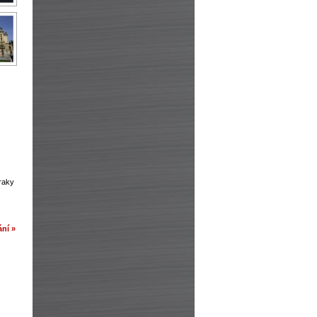
zraky
ní »