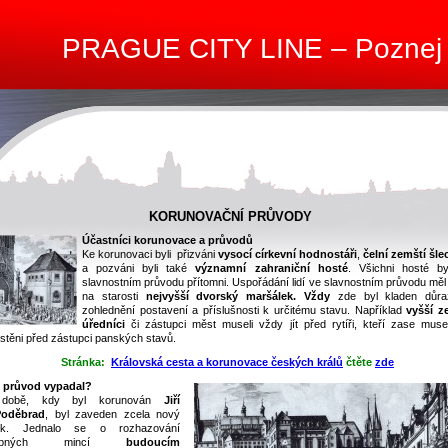
PRAGUE CITY LINE – Poznej
KORUNOVAČNÍ PRŮVODY
Účastníci korunovace a průvodů
Ke korunovaci byli přizváni
vysocí církevní hodnostáři
,
čelní zemští šlec
a pozváni byli také
významní zahraniční hosté
. Všichni hosté byl
slavnostním průvodu přítomni. Uspořádání lidí ve slavnostním průvodu měl
na starosti
nejvyšší dvorský maršálek. Vždy
zde byl kladen důr
zohlednění postavení a příslušnosti k určitému stavu. Například
vyšší z
úředníci
či zástupci měst museli vždy jít před rytíři, kteří zase musel
stěni před zástupci panských stavů.
Stránka:
Královská cesta a korunovace českých králů
čtěte
zde
 průvod vypadal?
době, kdy byl korunován
Jiří
Poděbrad
, byl zaveden zcela nový
yk. Jednalo se o rozhazování
robných mincí
budoucím