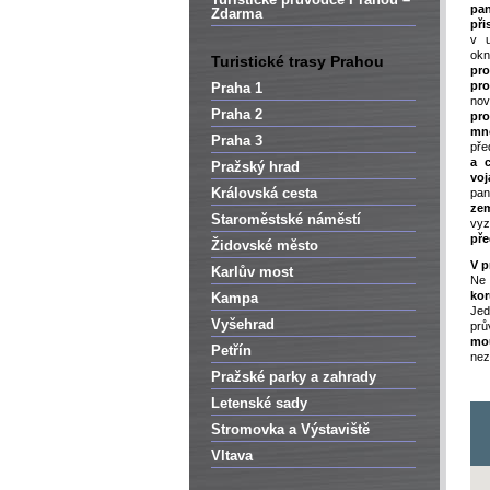
pa
Zdarma
při
v u
ok
Turistické trasy Prahou
pro
pr
Praha 1
nov
Praha 2
pro
mn
Praha 3
př
a c
Pražský hrad
voj
Královská cesta
pa
zem
Staroměstské náměstí
vy
pře
Židovské město
V p
Karlův most
Ne 
kor
Kampa
Jed
Vyšehrad
prů
mou
Petřín
nez
Pražské parky a zahrady
Letenské sady
Stromovka a Výstaviště
Vltava