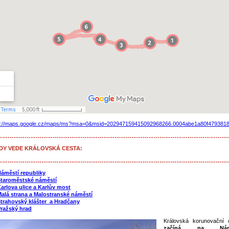
p://maps.google.cz/maps/ms?msa=0&msid=202947159415092968266.0004abe1a80f479381
……………………………………………………………………………………………………………
DY VEDE KRÁLOVSKÁ CESTA:
……………………………………………………………………………………………………………
áměstí republiky
taroměstské náměstí
arlova ulice a Karlův most
alá strana a Malostranské náměstí
trahovský klášter a Hradčany
ražský hrad
Královská korunovační 
začíná na Námě