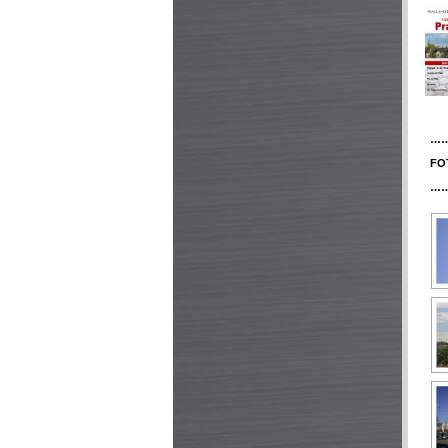
…
FO
…