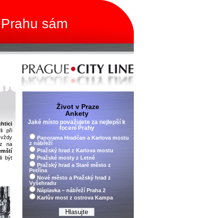
 Prahu sám
Život v Praze
Ankety
Jaké místo považujete za nejlepší k
htici
focení Prahy
i při
 vždy
Panorama Hradčan a Karlova mostu
z nábřeží
az na
Pražský hrad z Karlova mostu
emští
i být
Pražské mosty z Letné
Pražský hrad a Staré město z
Petřína
Nové město a Pražský hrad z
Vyšehradu
Náplavka – nábřeží Praha 2
Karlův most z ostrova Kampa