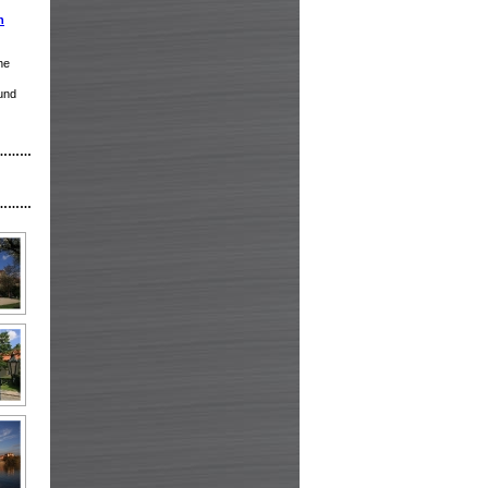
h
he
und
………
………