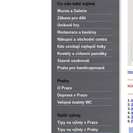
Co vás také zajímá
Muzea a Galerie
Zábava pro děti
Únikové hry
Restaurace a kavárny
Nákupní a obchodní centra
Kde vznikají nejlepší fotky
Kostely a církevní památky
Slavné osobnosti
Praha pro handicapované
htt
…
Praha
KU
O Praze
…
Doprava v Praze
1.
N
Veřejné toalety WC
2.
S
3.
K
4.
M
Další výlety
5.
S
6.
P
Tipy na výlety v Praze
Tipy na výlety z Prahy