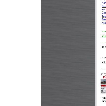
Kor
Prv
Kor
Čes
Taj
Sez
Krá
…
KU
…
18.
…
KE
…
Ama
šíp