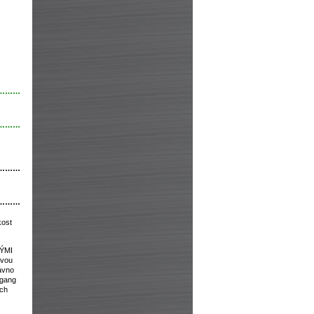
………
………
………
………
kost
VÝMI
ovou
ávno
fgang
ých