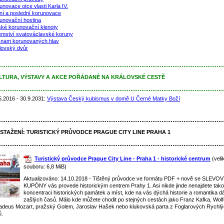
unovace otce vlasti Karla IV.
ní a poslední korunovace
unovační hostina
ké korunovační klenoty
emství svatováclavské koruny
nam korunovaných hlav
lovský dvůr
……………………………………………………………………………………………………………
LTURA, VÝSTAVY A AKCE POŘÁDANÉ NA KRÁLOVSKÉ CESTĚ
……………………………………………………………………………………………………………
5.2016 - 30.9.2031:
Výstava Český kubismus v domě U Černé Matky Boží
……………………………………………………………………………………………………………
 STAŽENÍ:
TURISTICKÝ PRŮVODCE PRAGUE CITY LINE PRAHA 1
……………………………………………………………………………………………………………
Turistický průvodce Prague City Line - Praha 1 - historické centrum
(veli
souboru: 6,8 MiB)
Aktualizováno: 14.10.2018 - Tištěný průvodce ve formátu PDF + nově se SLEVO
KUPÓNY vás provede historickým centrem Prahy 1. Asi nikde jinde nenajdete tak
koncentraci historických památek a míst, kde na vás dýchá historie a romantika d
zašlých časů. Málo kde můžete chodit po stejných cestách jako Franz Kafka, Wol
deus Mozart, pražský Golem, Jaroslav Hašek nebo klukovská parta z Foglarových Rychl
ů.