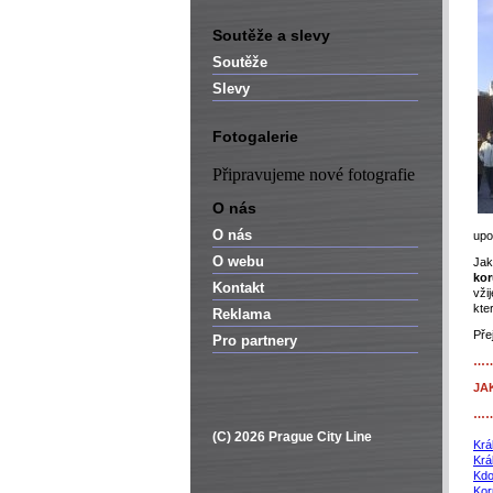
Soutěže a slevy
Soutěže
Slevy
Fotogalerie
Připravujeme nové fotografie
O nás
O nás
upo
O webu
Jak
kor
Kontakt
vži
kte
Reklama
Pře
Pro partnery
…
JA
…
(C) 2026 Prague City Line
Krá
Krá
Kdo
Kor