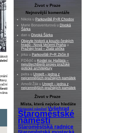
Život v Praze
Nejnovější komentáře
Nikola u
Parkoviště P+R Chodov
Marie Bonaventurová u
Divoká
Šárka
dan u
Divoká Šárka
Objevte historii a kouzlo českých
hradů - Nová Večerní Praha
u
Pražský hrad – Zlatá ulička
jirka u
Parkoviště P+R Zličín II
losti
P.Dědič u
Kostel sv. Haštala –
delní
nejušlechtilejší projev pražské
gotické architektury
petra u
Ungelt – jedna z
onání
nejcennějších pražských památek
tavy.
Arnošt Žák u
Ungelt – jedna z
vační
nejcennějších pražských památek
šesti
ována
Život v Praze
Místa, která nejvíce hledáte
Vyšehrad
Václavské náměstí
Staroměstské
náměstí
Staroměstská radnice
Staroměstská mostecká