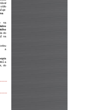
tával
sídlo
čuje
na
e na
alou
ského
la do
ž na
celou
e a
popis
tků a
e, do
………
………