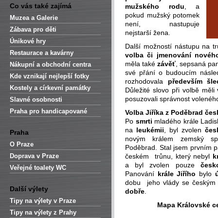
Co vás také zajímá
mužského rodu
, a
pokud mužský potomek
Muzea a Galerie
není, nastupuje
Zábava pro děti
nejstarší žena.
Únikové hry
Další možností nástupu na tr
Restaurace a kavárny
volba či jmenování novéh
měla také
závěť
, sepsaná pan
Nákupní a obchodní centra
své přání o budoucím násle
Kde vznikají nejlepší fotky
rozhodovala
především šle
Kostely a církevní památky
Důležité slovo při volbě měli
posuzovali správnost voleného
Slavné osobnosti
Praha pro handicapované
Volba Jiříka z Poděbrad če
Po
smrti
mladého krále Ladis
na
leukémii
, byl zvolen
čes
Praha
novým králem zemský spr
O Praze
Poděbrad. Stal jsem prvním 
Doprava v Praze
českém trůnu, který nebyl
k
a byl zvolen pouze
česk
Veřejné toalety WC
Panování
krále Jiřího
bylo
dobu jeho vlády se český
Další výlety
dobře
.
Tipy na výlety v Praze
Mapa Královské c
Tipy na výlety z Prahy