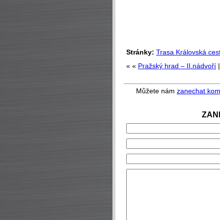
Stránky:
Trasa Královská ces
« «
Pražský hrad – II.nádvoří
Můžete nám
zanechat kom
ZAN