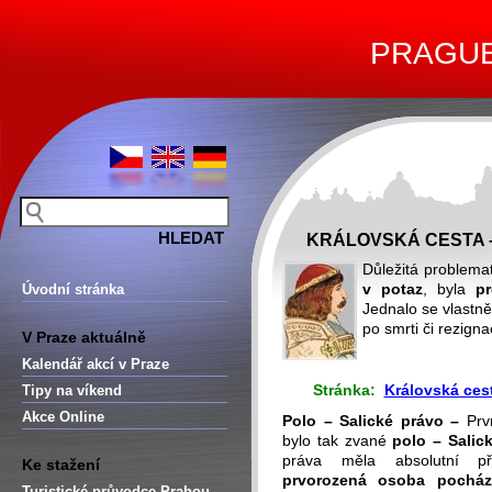
PRAGUE 
KRÁLOVSKÁ CESTA 
Důležitá problemat
v potaz
, byla
p
Úvodní stránka
Jednalo se vlastně
po smrti či rezign
V Praze aktuálně
Kalendář akcí v Praze
Stránka:
Královská ces
Tipy na víkend
Akce Online
Polo – Salické
prá
vo –
Prv
bylo tak zvané
polo – Salic
práva měla absolutní p
Ke stažení
prvorozená osoba pocházej
Turistické průvodce Prahou –