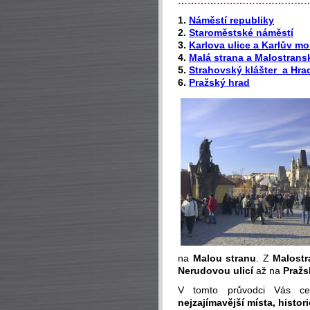
…………………………………
1.
Náměstí republiky
2.
Staroměstské náměstí
3.
Karlova ulice a Karlův mo
4.
Malá strana a Malostrans
5.
Strahovský klášter a Hr
6.
Pražský hrad
na
Malou stranu
. Z
Malost
Nerudovou ulicí
až na
Pražs
V tomto průvodci Vás c
nejzajímavější místa, histor