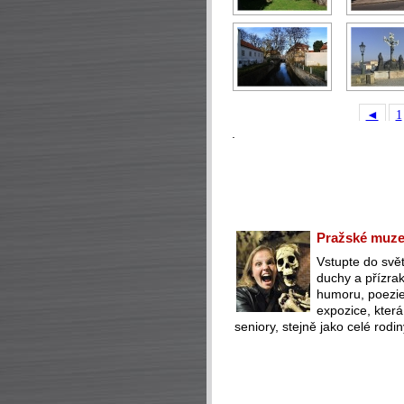
◄
1
.
Pražské muzeu
Vstupte do svět
duchy a přízra
humoru, poezie 
expozice, která
seniory, stejně jako celé rodin