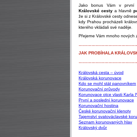
Jako bonus Vám v první 
Královské cesty
a hlavně
p
že si z Královské cesty odnes
kdy Prahou procházeli králov
kterého vkládali své naděje.
Přejeme Vám mnoho nových zá
…………………………………
JAK PROBÍHALA KRÁLOVS
…………………………………
Královská cesta – úvod
Královská korunovace
Kdo se mohl stát panovníkem
Korunovační průvody
Korunovace otce vlasti Karla I
První a poslední korunovace
Korunovační hostina
České korunovační klenoty
Tajemství svatováclavské kor
Seznam korunovaných hlav
Královský dvůr