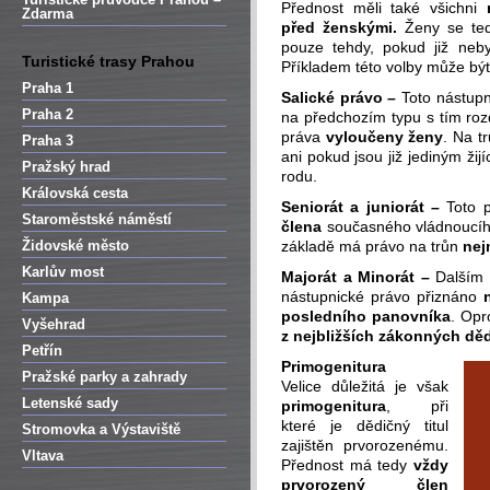
Přednost měli také všichni
Zdarma
před ženskými.
Ženy se ted
pouze tehdy, pokud již neb
Turistické trasy Prahou
Příkladem této volby může bý
Praha 1
Salické právo –
Toto nástupn
Praha 2
na předchozím typu s tím roz
práva
vyloučeny ženy
. Na t
Praha 3
ani pokud jsou již jediným ž
Pražský hrad
rodu.
Královská cesta
Seniorát a juniorát –
Toto 
Staroměstské náměstí
člena
současného vládnoucího
Židovské město
základě má právo na trůn
nej
Karlův most
Majorát a Minorát –
Dalším 
nástupnické právo přiznáno
Kampa
posledního panovníka
. Opr
Vyšehrad
z nejbližších zákonných děd
Petřín
Primogenitura
Pražské parky a zahrady
Velice důležitá je však
Letenské sady
primogenitura
, při
které je dědičný titul
Stromovka a Výstaviště
zajištěn prvorozenému.
Vltava
Přednost má tedy
vždy
prvorozený člen