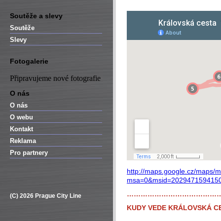
Soutěže a slevy
Soutěže
Slevy
Fotogalerie
Připravujeme nové fotografie
O nás
O nás
O webu
Kontakt
Reklama
Pro partnery
http://maps.google.cz/maps/
msa=0&msid=2029471594150
…………………………………
(C) 2026 Prague City Line
KUDY VEDE KRÁLOVSKÁ C