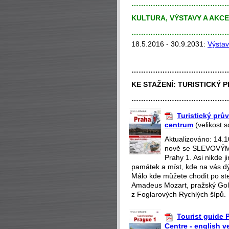
…………………………………
KULTURA, VÝSTAVY A AKC
…………………………………
18.5.2016 - 30.9.2031:
Výsta
…………………………………
KE STAŽENÍ:
TURISTICKÝ P
…………………………………
Turistický prův
centrum
(velikost 
Aktualizováno: 14.
nově se SLEVOVÝMI
Prahy 1. Asi nikde 
památek a míst, kde na vás dý
Málo kde můžete chodit po st
Amadeus Mozart, pražský Gol
z Foglarových Rychlých šípů.
Tourist guide P
Centre - english v