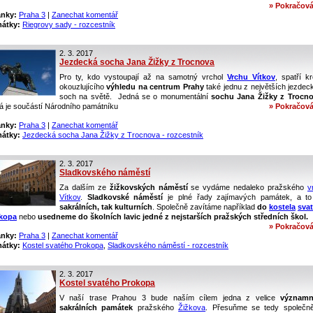
» Pokračová
ánky:
Praha 3
|
Zanechat komentář
átky:
Riegrovy sady - rozcestník
2. 3. 2017
Jezdecká socha Jana Žižky z Trocnova
Pro ty, kdo vystoupají až na samotný vrchol
Vrchu Vítkov
, spatří k
okouzlujícího
výhledu na centrum Prahy
také jednu z největších jezdec
soch na světě. Jedná se o monumentální
sochu Jana Žižky z Trocn
rá je součástí Národního památníku
» Pokračová
ánky:
Praha 3
|
Zanechat komentář
átky:
Jezdecká socha Jana Žižky z Trocnova - rozcestník
2. 3. 2017
Sladkovského náměstí
Za dalším ze
žižkovských náměstí
se vydáme nedaleko pražského
v
Vítkov
.
Sladkovské náměstí
je plné řady zajímavých památek, a t
sakrálních, tak kulturních
. Společně zavítáme například
do
kostela
sva
kopa
nebo
usedneme do školních lavic jedné z nejstarších pražských středních škol.
» Pokračová
ánky:
Praha 3
|
Zanechat komentář
átky:
Kostel svatého Prokopa
,
Sladkovského náměstí - rozcestník
2. 3. 2017
Kostel svatého Prokopa
V naší trase Prahou 3 bude naším cílem jedna z velice
významn
sakrálních památek
pražského
Žižkova
. Přesuňme se tedy společn