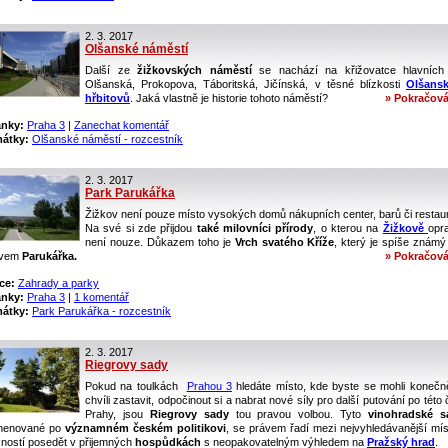
2. 3. 2017
Olšanské náměstí
Další ze
žižkovských náměstí
se nachází na křižovatce hlavních 
Olšanská, Prokopova, Táboritská, Jičínská, v těsné blízkosti
Olšans
hřbitovů
. Jaká vlastně je historie tohoto náměstí?
» Pokračová
ánky:
Praha 3
|
Zanechat komentář
átky:
Olšanské náměstí - rozcestník
2. 3. 2017
Park Parukářka
Žižkov není pouze místo vysokých domů nákupních center, barů či restaur
Na své si zde přijdou
také milovníci přírody
, o kterou na
Žižkově
opr
není nouze. Důkazem toho je
Vrch svatého Kříže
, který je spíše známý
zvem
Parukářka.
» Pokračová
ce:
Zahrady a parky
ánky:
Praha 3
|
1 komentář
átky:
Park Parukářka - rozcestník
2. 3. 2017
Riegrovy sady
Pokud na toulkách
Prahou 3
hledáte místo, kde byste se mohli konečn
chvíli zastavit, odpočinout si a nabrat nové síly pro další putování po této 
Prahy, jsou
Riegrovy sady
tou pravou volbou. Tyto
vinohradské s
menované po
významném českém politikovi
, se právem řadí mezi nejvyhledávanější mís
ností posedět v přijemných
hospůdkách
s neopakovatelným výhledem na
Pražský hrad
.