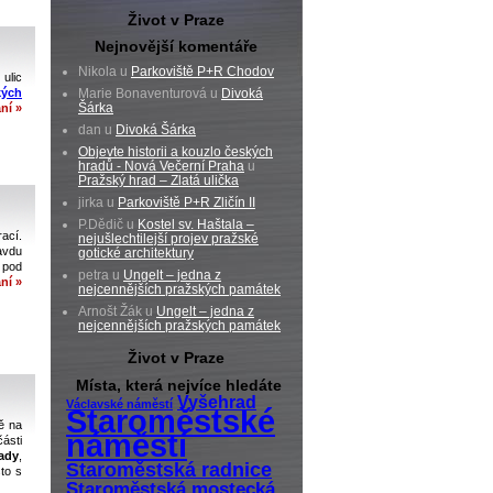
Život v Praze
Nejnovější komentáře
Nikola u
Parkoviště P+R Chodov
ulic
kých
Marie Bonaventurová u
Divoká
Šárka
ní »
dan u
Divoká Šárka
Objevte historii a kouzlo českých
hradů - Nová Večerní Praha
u
Pražský hrad – Zlatá ulička
jirka u
Parkoviště P+R Zličín II
P.Dědič u
Kostel sv. Haštala –
ací.
nejušlechtilejší projev pražské
avdu
gotické architektury
 pod
petra u
Ungelt – jedna z
ní »
nejcennějších pražských památek
Arnošt Žák u
Ungelt – jedna z
nejcennějších pražských památek
Život v Praze
Místa, která nejvíce hledáte
Vyšehrad
Václavské náměstí
Staroměstské
ě na
náměstí
části
ady
,
Staroměstská radnice
to s
Staroměstská mostecká