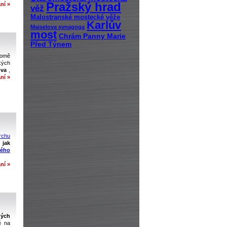
Pražský hrad
ní »
věž
Malostranské mostecké věže
Karlův
Maiselova synagoga
most
Chrám Panny Marie
Před Týnem
romě
kých
ova
,
ní »
rchu
o
jak
tého
ní »
ých
ě na