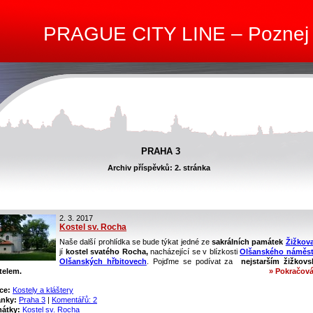
PRAGUE CITY LINE – Poznej
PRAHA 3
Archiv příspěvků: 2. stránka
2. 3. 2017
Kostel sv. Rocha
Naše další prohlídka se bude týkat jedné ze
sakrálních památek
Žižkov
jí
kostel svatého Rocha,
nacházející se v blízkosti
Olšanského náměst
Olšanských hřbitovech
. Pojďme se podívat za
nejstarším žižkov
telem.
» Pokračová
ce:
Kostely a kláštery
ánky:
Praha 3
|
Komentářů: 2
átky:
Kostel sv. Rocha