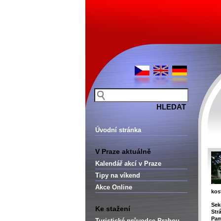
Úvodní stránka
V Praze aktuálně
Kalendář akcí v Praze
Tipy na víkend
Akce Online
kos
Sek
Ke stažení
Str
Pam
Turistické průvodce Prahou –