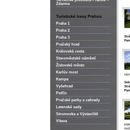
Zdarma
Turistické trasy Prahou
Praha 1
Praha 2
Str
Praha 3
Pam
Pražský hrad
Královská cesta
Staroměstské náměstí
Židovské město
Karlův most
ná
Kampa
Sek
Vyšehrad
Str
Pam
Petřín
Pražské parky a zahrady
Letenské sady
Stromovka a Výstaviště
Vltava
poj
mož