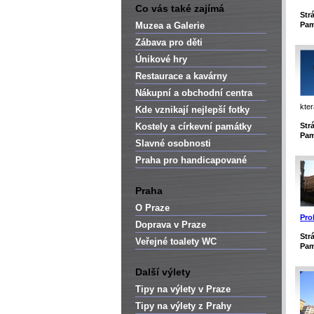
Co vás také zajímá
Str
Muzea a Galerie
Pam
Zábava pro děti
Únikové hry
Restaurace a kavárny
Nákupní a obchodní centra
kte
Kde vznikají nejlepší fotky
Kostely a církevní památky
Str
Pam
Slavné osobnosti
Praha pro handicapované
Praha
O Praze
Pro
Doprava v Praze
Str
Veřejné toalety WC
Pam
Další výlety
Tipy na výlety v Praze
Tipy na výlety z Prahy