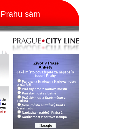
 Prahu sám
Život v Praze
Ankety
Jaké místo považujete za nejlepší k
focení Prahy
Panorama Hradčan a Karlova mostu
z nábřeží
Pražský hrad z Karlova mostu
Pražské mosty z Letné
Pražský hrad a Staré město z
a
. Je
Petřína
í
na
Nové město a Pražský hrad z
ským
Vyšehradu
ní »
Náplavka – nábřeží Praha 2
Karlův most z ostrova Kampa