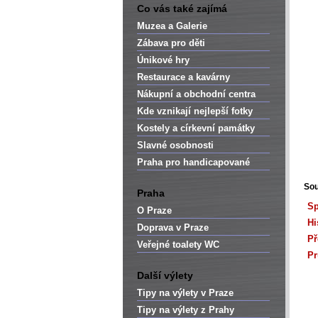
Co vás také zajímá
Muzea a Galerie
Zábava pro děti
Únikové hry
Restaurace a kavárny
Nákupní a obchodní centra
Kde vznikají nejlepší fotky
Kostely a církevní památky
Slavné osobnosti
Praha pro handicapované
Sou
Praha
Sp
O Praze
Hi
Doprava v Praze
Př
Veřejné toalety WC
Pr
Další výlety
Tipy na výlety v Praze
Tipy na výlety z Prahy