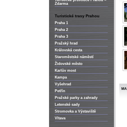
Zdarma
Turistické trasy Prahou
Praha 1
Praha 2
Praha 3
Pražský hrad
Královská cesta
Staroměstské náměstí
Židovské město
Karlův most
Kampa
Vyšehrad
MA
Petřín
Pražské parky a zahrady
Letenské sady
Stromovka a Výstaviště
Vltava