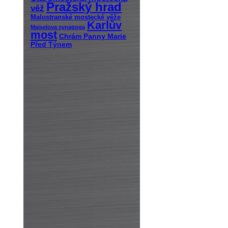
Pražský hrad
věž
Malostranské mostecké věže
Karlův
Maiselova synagoga
most
Chrám Panny Marie
Před Týnem