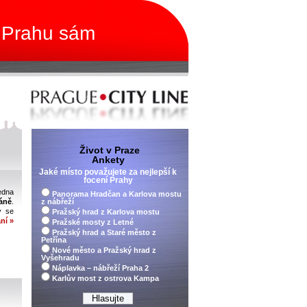
 Prahu sám
Život v Praze
Ankety
Jaké místo považujete za nejlepší k
focení Prahy
edna
Panorama Hradčan a Karlova mostu
Páně
.
z nábřeží
ý se
Pražský hrad z Karlova mostu
ní »
Pražské mosty z Letné
Pražský hrad a Staré město z
Petřína
Nové město a Pražský hrad z
Vyšehradu
Náplavka – nábřeží Praha 2
Karlův most z ostrova Kampa