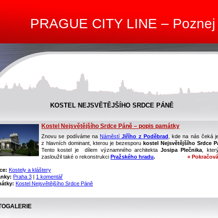
PRAGUE CITY LINE – Poznej
KOSTEL NEJSVĚTĚJŠÍHO SRDCE PÁNĚ
Kostel Nejsvětějšího Srdce Páně – popis památky
Znovu se podíváme na
Náměstí
Jiřího z Poděbrad
, kde na nás čeká j
z hlavních dominant, kterou je bezesporu
kostel Nejsvětějšího Srdce 
Tento kostel je dílem významného architekta
Josipa Plečnika
, kter
zasloužil také o rekonstrukci
Pražského hradu
.
» Pokračová
ce:
Kostely a kláštery
ánky:
Praha 3
|
1 komentář
átky:
Kostel Nejsvětějšího Srdce Páně
TOGALERIE