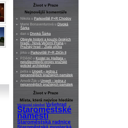
Život v Praze
Nejnovější komentáře
Nikola u
Parkoviště P+R Chodov
Marie Bonaventurová u
Divoká
Šárka
dan u
Divoká Šárka
Objevte historii a kouzlo českých
hradů - Nová Večerní Praha
u
Pražský hrad – Zlatá ulička
jirka u
Parkoviště P+R Zličín II
P.Dědič u
Kostel sv. Haštala –
nejušlechtilejší projev pražské
gotické architektury
petra u
Ungelt – jedna z
nejcennějších pražských památek
Arnošt Žák u
Ungelt – jedna z
nejcennějších pražských památek
Život v Praze
Místa, která nejvíce hledáte
Vyšehrad
Václavské náměstí
Staroměstské
náměstí
Staroměstská radnice
Staroměstská mostecká