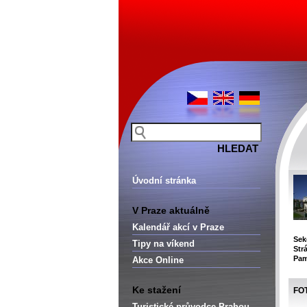
Úvodní stránka
V Praze aktuálně
Kalendář akcí v Praze
Sek
Tipy na víkend
Str
Pam
Akce Online
Ke stažení
FO
Turistické průvodce Prahou –