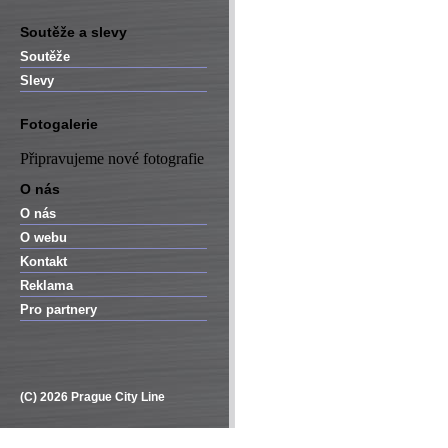
Soutěže a slevy
Soutěže
Slevy
Fotogalerie
Připravujeme nové fotografie
O nás
O nás
O webu
Kontakt
Reklama
Pro partnery
(C) 2026 Prague City Line