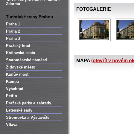
Zdarma
FOTOGALERIE
Turistické trasy Prahou
Praha 1
Praha 2
Praha 3
Pražský hrad
Královská cesta
Staroměstské náměstí
MAPA
(otevřít v novém o
Židovské město
Karlův most
Kampa
Vyšehrad
Petřín
Pražské parky a zahrady
Letenské sady
Stromovka a Výstaviště
Vltava