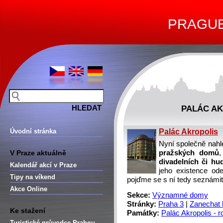
PRAGUE 
PALÁC AK
Úvodní stránka
Palác Akropolis
Nyní společně na
V Praze aktuálně
pražských domů
divadelních či hu
Kalendář akcí v Praze
jeho existence od
Tipy na víkend
pojďme se s ní tedy seznámit
Akce Online
Sekce:
Významné domy
Stránky:
Praha 3
|
Zanechat
Ke stažení
Památky:
Palác Akropolis - 
Turistické průvodce Prahou –