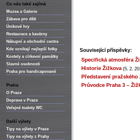
Co vás také zajímá
Muzea a Galerie
Zábava pro děti
Únikové hry
Restaurace a kavárny
Nákupní a obchodní centra
Kde vznikají nejlepší fotky
Související příspěvky:
Kostely a církevní památky
Specifická atmosféra Ž
Slavné osobnosti
Historie Žižkova
(5. 2. 20
Praha pro handicapované
Představení pražského 
Průvodce Praha 3 – Žiž
Praha
O Praze
Doprava v Praze
Veřejné toalety WC
Další výlety
Tipy na výlety v Praze
Tipy na výlety z Prahy