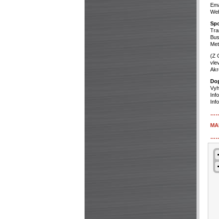
Ema
Web
Spo
Tra
Bus
Met
(Z 
vle
Akr
Dop
Vyh
Inf
Inf
…
MA
…