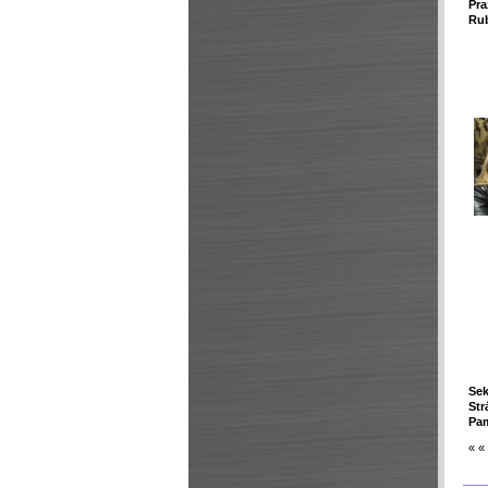
Pra
Rub
Sek
Str
Pa
« «