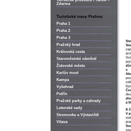
Zdarma
Turistické trasy Prahou
Praha 1
Praha 2
Praha 3
Sta
Pražský hrad
Sta
zap
Královská cesta
ar
Svo
Staroměstské náměstí
po
Židovské město
dů
s 
Karlův most
Ak
pos
Kampa
cel
foy
Vyšehrad
Če
Petřín
di
div
Pražské parky a zahrady
a f
Letenské sady
K č
V p
Stromovka a Výstaviště
moh
Vltava
pra
Sv
so