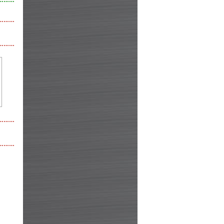
………
………
………
………
………