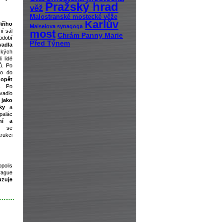
Pražský hrad
věž
Malostranské mostecké věže
Karlův
řího
Maiselova synagoga
ní sál
most
Chrám Panny Marie
dobí
Před Týnem
vadla
žkých
 lidé
ů. Po
lo do
e
opět
. Po
vadlo
t
jako
ky
a
alác
ní
a
á se
rukci
polis
rague
uzuje
………