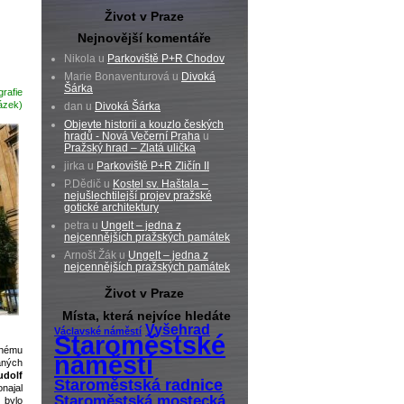
Život v Praze
Nejnovější komentáře
Nikola u
Parkoviště P+R Chodov
Marie Bonaventurová u
Divoká
Šárka
grafie
ázek)
dan u
Divoká Šárka
Objevte historii a kouzlo českých
hradů - Nová Večerní Praha
u
Pražský hrad – Zlatá ulička
jirka u
Parkoviště P+R Zličín II
P.Dědič u
Kostel sv. Haštala –
nejušlechtilejší projev pražské
gotické architektury
petra u
Ungelt – jedna z
nejcennějších pražských památek
Arnošt Žák u
Ungelt – jedna z
nejcennějších pražských památek
Život v Praze
Místa, která nejvíce hledáte
Vyšehrad
Václavské náměstí
Staroměstské
mnému
náměstí
aných
udolf
Staroměstská radnice
onajal
Staroměstská mostecká
 bylo