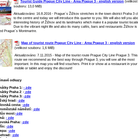
Tourist Guide Prague City Line - Area Prague 3 - english version
(velikost
souboru: 13,0 MiB)
Aktualizováno: 16.8.2016 - Prague´s Žižkov stretches in the town district Praha 3 c
to the centre and today we will introduce this quarter to you. We will also tell you ab
interesting history of Žižkov and its landmarks which make it a popular tourist locati
Due to the vibrant night life and also its many cafés, bars and restaurants Žižkov is
led Prague´s Montmartre.
Map of tourist route Prague City Line - Area Prague 3 - english version
(velikost souboru: 1,6 MiB)
Aktualizováno: 7.11.2015 - Map of the tourist route Prague City Line Prague 3. This
route we recommend as the best way through Prague 3, you will see all the most
important. In this map you will find vouchers. Print it or show at a restaurant in your
mobile or tablet and enjoy the discount!
ímavé odkazy
mátky Praha 1:
- zde
átky Praha 2
:
-
zde
átky Praha 3:
-zde
žský hrad:
-zde
lovská cesta:
-zde
roměstské náměstí:
-zde
lův most:
-zde
tná:
- zde
ovská Praha:
-zde
řín:
-zde
mpa:
-zde
šehrad:
-zde