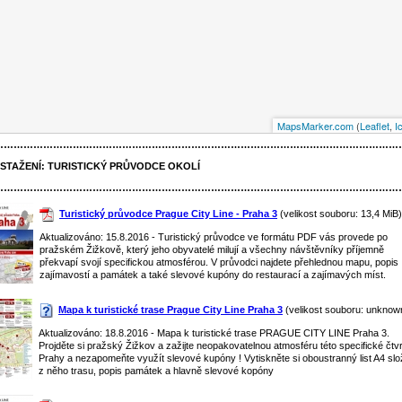
MapsMarker.com
(
Leaflet
,
I
……………………………………………………………………………………………………………
 STAŽENÍ:
TURISTICKÝ PRŮVODCE OKOLÍ
……………………………………………………………………………………………………………
Turistický průvodce Prague City Line - Praha 3
(velikost souboru: 13,4 MiB)
Aktualizováno: 15.8.2016 - Turistický průvodce ve formátu PDF vás provede po
pražském Žižkově, který jeho obyvatelé milují a všechny návštěvníky příjemně
překvapí svojí specifickou atmosférou. V průvodci najdete přehlednou mapu, popis
zajímavostí a památek a také slevové kupóny do restaurací a zajímavých míst.
Mapa k turistické trase Prague City Line Praha 3
(velikost souboru: unknow
Aktualizováno: 18.8.2016 - Mapa k turistické trase PRAGUE CITY LINE Praha 3.
Projděte si pražský Žižkov a zažijte neopakovatelnou atmosféru této specifické čtvr
Prahy a nezapomeňte využít slevové kupóny ! Vytiskněte si oboustranný list A4 slož
z něho trasu, popis památek a hlavně slevové kopóny