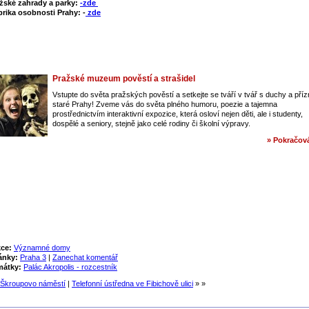
žské zahrady a parky:
-zde
rika osobnosti Prahy: -
zde
Pražské muzeum pověstí a strašidel
Vstupte do světa pražských pověstí a setkejte se tváří v tvář s duchy a pří
staré Prahy! Zveme vás do světa plného humoru, poezie a tajemna
prostřednictvím interaktivní expozice, která osloví nejen děti, ale i studenty,
dospělé a seniory, stejně jako celé rodiny či školní výpravy.
» Pokračová
ce:
Významné domy
ánky:
Praha 3
|
Zanechat komentář
mátky:
Palác Akropolis - rozcestník
Škroupovo náměstí
|
Telefonní ústředna ve Fibichově ulici
» »