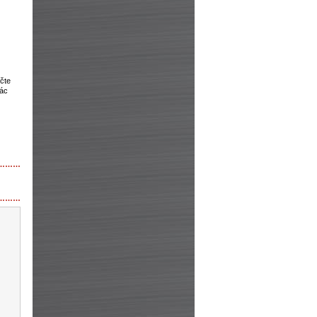
čte
lác
………
………