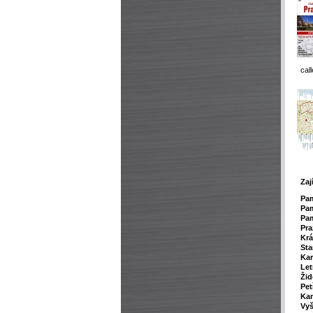
cal
Zaj
P
a
Pam
Pam
Pra
Krá
Sta
Kar
Le
Žid
Pet
Ka
Vy