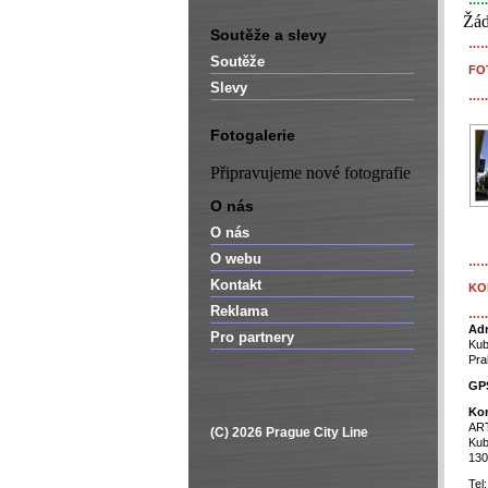
…
Žád
Soutěže a slevy
…
Soutěže
FO
Slevy
…
Fotogalerie
Připravujeme nové fotografie
O nás
O nás
O webu
…
Kontakt
KO
Reklama
…
Adr
Pro partnery
Kub
Pra
GPS
Kon
ART
(C) 2026 Prague City Line
Kub
130
Tel