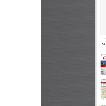
…
KE
…