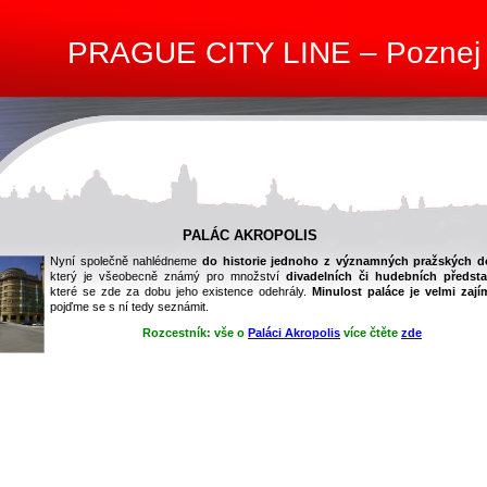
PRAGUE CITY LINE – Poznej
PALÁC AKROPOLIS
Nyní společně nahlédneme
do historie jednoho z významných pražských 
který je všeobecně známý pro množství
divadelních či hudebních předsta
které se zde za dobu jeho existence odehrály.
Minulost paláce
je velmi zaj
pojďme se s ní tedy seznámit.
Rozcestník:
vše o
Paláci Akropolis
více čtěte
zde