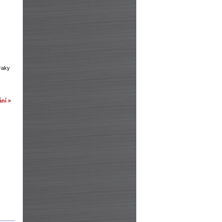
zraky
ní »