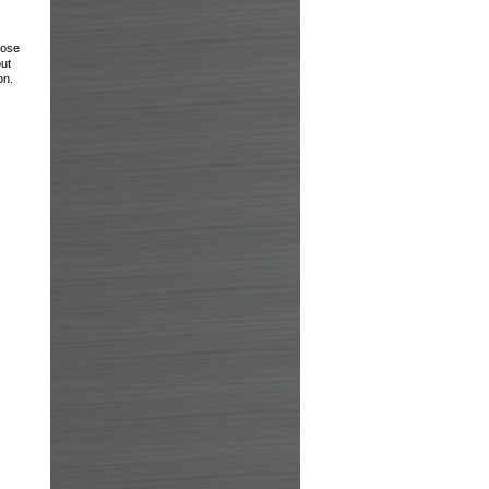
lose
out
on.