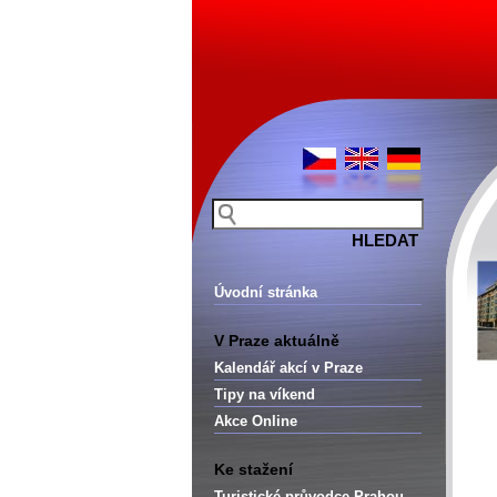
Úvodní stránka
V Praze aktuálně
Kalendář akcí v Praze
Tipy na víkend
Akce Online
Ke stažení
Turistické průvodce Prahou –