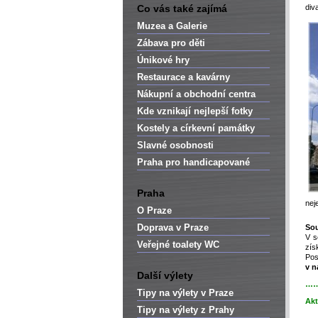
Co vás také zajímá
div
Muzea a Galerie
Zábava pro děti
Únikové hry
Restaurace a kavárny
Nákupní a obchodní centra
Kde vznikají nejlepší fotky
Kostely a církevní památky
Slavné osobnosti
Praha pro handicapované
Praha
nej
O Praze
Doprava v Praze
So
V s
Veřejné toalety WC
zís
Po
v n
Další výlety
…
Tipy na výlety v Praze
Akt
Tipy na výlety z Prahy