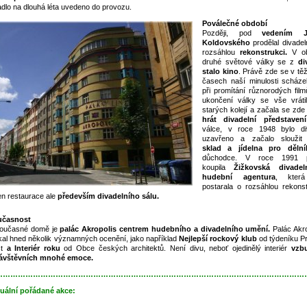
adlo na dlouhá léta uvedeno do provozu.
Poválečné období
Později, pod
vedením Ji
Koldovského
prodělal divadel
rozsáhlou
rekonstrukci.
V ob
druhé světové války se z
di
stalo kino
. Právě zde se v tě
časech naší minulosti scházeli
při promítání různorodých film
ukončení války se vše vráti
starých kolejí a začala se zd
hrát divadelní představení
válce, v roce 1948 bylo di
uzavřeno a začalo slouži
sklad a jídelna pro dělní
důchodce. V roce 1991 p
koupila
Žižkovská divadel
hudební agentura
, kter
postarala o rozsáhlou rekonst
en restaurace ale
především divadelního sálu.
učasnost
oučasné domě je
palác Akropolis centrem hudebního
a divadelního umění.
Palác Akro
kal hned několik významných ocenění, jako například
Nejlepší rockový klub
od týdeníku P
st
a Interiér roku
od Obce českých architektů. Není divu, neboť ojedinělý interiér
vzb
ávštěvních mnohé emoce.
……………………………………………………………………………………………………………
uální pořádané akce: