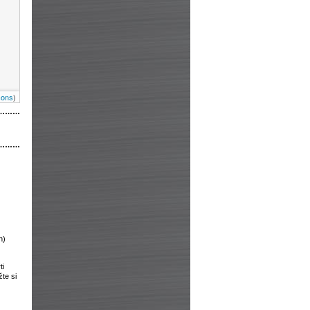
cons
)
………
………
n)
ti
te si