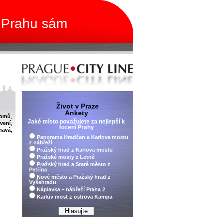
 Prahu sám
Život v Praze
Ankety
domů
,
Jaké místo považujete za nejlepší k
vení
,
focení Prahy
ímavá
,
Panorama Hradčan a Karlova mostu
z nábřeží
Pražský hrad z Karlova mostu
Pražské mosty z Letné
Pražský hrad a Staré město z
Petřína
Nové město a Pražský hrad z
Vyšehradu
Náplavka – nábřeží Praha 2
Karlův most z ostrova Kampa