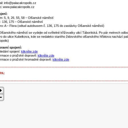
il: info@palacakropolis.cz
: www.palacakropolis.cz
jení:
m: 5, 9, 26. 55, 58 – Olšanské náměstí
: 136, 175 – Olšanské náměstí
ro: A – Flora (odtud autobusem č. 136, 175 do zastávky Olšanské náměstí)
Olšanského náměstí se vydejte od světelné křižovatky ulicí Táboritská. Po pár metrech odbo
vo do ulice Kubelkova, kde se nedaleko starého židovského olšanského hřbitova nachází pa
opolis)
ravní spojení:
ledání spojení:
klikněte zde
ormace o pražské dopravě:
klikněte zde
ormace o pražské hromadné dopravě:
klikněte zde
……………………………………………………………………………………………………………
PA:
……………………………………………………………………………………………………………