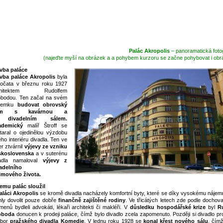
Palác Akropolis
– panoramatická foto
(najeďte myší na obrázek a a pohybem kurzoru se začne pohybovat i obr
vba paláce
vba paláce Akropolis
byla
očata v březnu roku 1927
chitektem Rudolfem
bodou. Ten začal na svém
zemku
budovat obrovský
m s kavárnou
a
divadelním sálem.
ademický
malíř Štroff se
taral o ojedinělou výzdobu
ého interiéru divadla. Ten ve
er ztvárnil
výjevy ze vzniku
skoslovenska
a v suterénu
vadla namaloval
výjevy z
adelního
ilmového života.
emu palác sloužil
aláci Akropolis
se kromě divadla nacházely komfortní byty, které se díky vysokému náje
ly dovolit pouze dobře
finančně zajištěné rodiny
. Ve třicátých letech zde podle dochov
menů bydleli advokáti, lékaři architekti či makléři. V
důsledku hospodářské krize
byl
R
oboda
donucen k prodeji paláce, čímž bylo divadlo zcela zapomenuto. Později si divadlo pr
ubor
pražského divadla Komedie
. V lednu roku 1928 se
konal křest nového sálu
, čímž