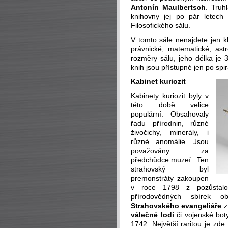
Antonín Maulbertsch
. Truh
knihovny jej po pár letech
Filosofického sálu.
V tomto sále nenajdete jen kl
právnické, matematické, ast
rozměry sálu, jeho délka je 
knih jsou přístupné jen po spir
Kabinet kuriozit
Kabinety kuriozit byly v
této době velice
populární. Obsahovaly
řadu přírodnin, různé
živočichy, minerály, i
různé anomálie. Jsou
považovány za
předchůdce muzeí. Ten
strahovský byl
premonstráty zakoupen
v roce 1798 z pozůstal
přírodovědných sbírek o
Strahovského evangeliáře
z
válečné lodi
či vojenské bot
1742. Největší raritou je zde