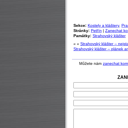
Sekce:
Kostely a kláštery
,
Pra
Stránky:
Petřín
|
Zanechat k
Památky:
Strahovský klášter
« «
Strahovský klášter – nejs
Strahovský klášter – plánek a
Můžete nám
zanechat kom
ZAN