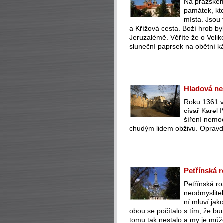
Na pražském
památek, kte
místa. Jsou 
a Křížová cesta. Boží hrob byl
Jeruzalémě. Věříte že o Veli
sluneční paprsek na obětní 
Hladová ne
Roku 1361 v 
císař Karel 
šíření nemoc
chudým lidem obživu. Oprav
Petřínská r
Petřínská ro
neodmyslite
ní mluví jak
obou se počítalo s tím, že bu
tomu tak nestalo a my je můž