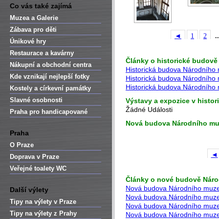
Co vás také zajímá
Muzea a Galerie
Zábava pro děti
◄
1
2
..
Únikové hry
Restaurace a kavárny
Články o historické budově
Nákupní a obchodní centra
Historická budova Národního
Kde vznikají nejlepší fotky
Historická budova Národního
Historická budova Národního 
Kostely a církevní památky
Slavné osobnosti
Výstavy a expozice v histo
Žádné Události
Praha pro handicapované
Nová budova Národního m
Praha
O Praze
◄
Doprava v Praze
Veřejné toalety WC
Články o nové budově
Náro
Nová budova Národního muze
Další výlety
Nová budova Národního muzea
Tipy na výlety v Praze
Nová budova Národního muzea
Tipy na výlety z Prahy
Nová budova Národního muze