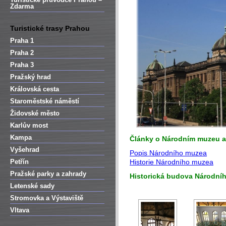
Zdarma
Turistické trasy Prahou
Praha 1
Praha 2
Praha 3
Pražský hrad
Královská cesta
Staroměstské náměstí
Židovské město
Karlův most
Kampa
Články o Národním muzeu a j
Vyšehrad
Popis Národního muzea
Petřín
Historie Národního muzea
Pražské parky a zahrady
Historická budova
Národníh
Letenské sady
Stromovka a Výstaviště
Vltava