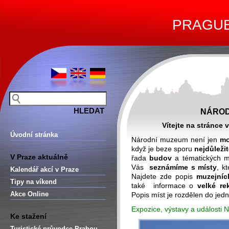
PRAGUE 
NÁROD
Vítejte na stránce
Úvodní stránka
Národní muzeum není jen
mo
když je beze sporu
nejdůležit
V Praze aktuálně
řada
budov
a tématických mu
Vás
seznámíme s místy
, k
Kalendář akcí v Praze
Najdete zde popis
muzejníc
Tipy na víkend
také informace o
velké re
Akce Online
Popis míst je rozdělen do jedn
Expozice, výstavy a události
Ke stažení
Turistické průvodce Prahou –