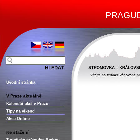
PRAGUE 
STROMOVKA – KRÁLOVSK
Vítejte na stránce věnované pr
Úvodní stránka
V Praze aktuálně
Kalendář akcí v Praze
Tipy na víkend
Akce Online
Ke stažení
Turistické průvodce Prahou –