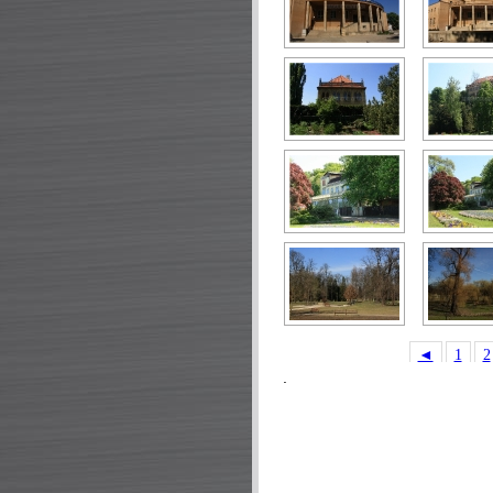
◄
1
2
.