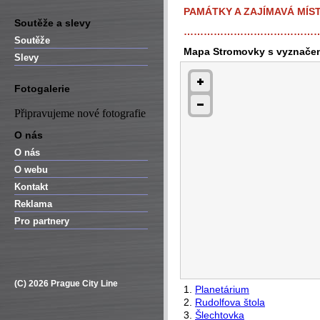
PAMÁTKY A ZAJÍMAVÁ MÍS
Soutěže a slevy
…………………………………
Soutěže
Mapa Stromovky s vyznačen
Slevy
Fotogalerie
Připravujeme nové fotografie
O nás
O nás
O webu
Kontakt
Reklama
Pro partnery
(C) 2026 Prague City Line
1.
Planetárium
2.
Rudolfova štola
3.
Šlechtovka