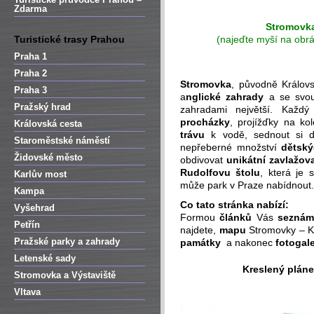
Zdarma
Stromovk
Turistické trasy Prahou
(najeďte myší na obr
Praha 1
Praha 2
Stromovka
, původně Králov
Praha 3
a
nglické zahrady
a se svou
Pražský hrad
zahradami největší. Každ
procházky
, projížďky na ko
Královská cesta
trávu
k vodě, sednout si
Staroměstské náměstí
nepřeberné množství
dětský
Židovské město
obdivovat
unikátní zavlažov
Rudolfovu štolu
, která je
Karlův most
může park v Praze nabídnout.
Kampa
Co tato stránka nabízí:
Vyšehrad
Formou
článků
Vás
seznám
Petřín
najdete,
mapu
Stromovky – K
Pražské parky a zahrady
památky
a nakonec
fotogale
Letenské sady
Kreslený plán
Stromovka a Výstaviště
Vltava