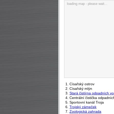
loading map - please wait...
1. Císařský ostrov
2. Císařský mlýn
3.
Stará čistírna odpadních v
4. Centrální čistička odpadníc
5. Sportovní kanál Troja
6.
Trojský zámeček
7.
Zoologická zahrada