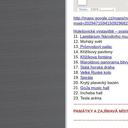
http://maps.google.cz/maps/
msid=20294715941509296826
Holešovické výstaviště – popis
11.
Lapidárium Národního mu
12. Mořský svět
13.
Průmyslový palác
14. Křižíkovy pavilony
15.
Křižíkova fontána
16.
Maroldovo panorama bitvy
17.
Stálá horská dráha
18.
Velké Ruské kolo
19.
Spirála
20. Krytý plavecký bazén
21.
GoJa music hall
22. Incheba hall
23. Tesla aréna
…………………………………
PAMÁTKY A ZAJÍMAVÁ MÍST
…………………………………