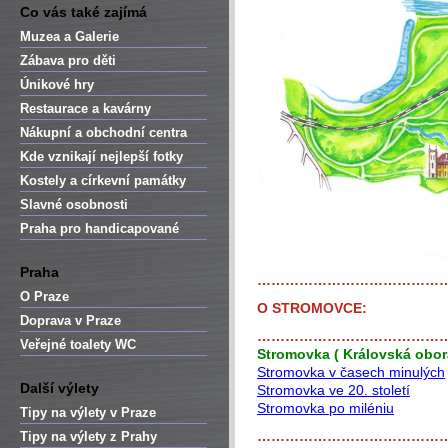
Co vás také zajímá
Muzea a Galerie
Zábava pro děti
Únikové hry
Restaurace a kavárny
Nákupní a obchodní centra
Kde vznikají nejlepší fotky
Kostely a církevní památky
Slavné osobnosti
Praha pro handicapované
Praha
…………………………………
O Praze
O STROMOVCE:
Doprava v Praze
…………………………………
Veřejné toalety WC
Stromovka ( Královská obora
Stromovka v časech minulých
Další výlety
Stromovka ve 20. století
Stromovka po miléniu
Tipy na výlety v Praze
…………………………………
Tipy na výlety z Prahy