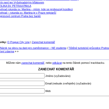
vín není jen Vyšehradským hřbitovem
ILIKA SV. PETRA A PAVLA
ehrad rotunda sv. Martina – místo, kde se probouzejí kostlivci
ehrad – rotunda sv. Martina je v Praze nejstarší
gresové centrum Praha bez bariér
riky:
O Prague City Line
|
Zanechat komentář
Nárok na slevu na dani pro zaměstnance – NE studenta
|
Tištěné turistické průvodce Praho
žení zdarma
» »
Můžete nám
zanechat komentář
, nebo
odkázat
na tento článek pomocí trackbacku.
ZANECHAT KOMENTÁŘ
Jméno (vyžadováno)
Email (nebude zveřejněn) (vyžadován)
Web