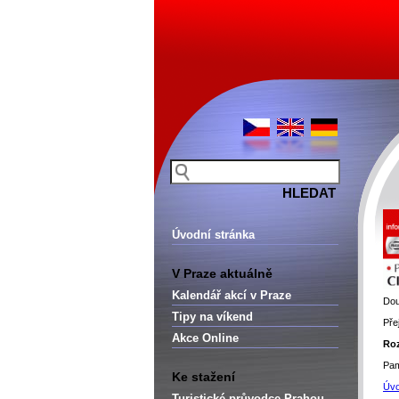
Úvodní stránka
V Praze aktuálně
Kalendář akcí v Praze
Dou
Tipy na víkend
Pře
Akce Online
Roz
Pam
Ke stažení
Úvo
Turistické průvodce Prahou –