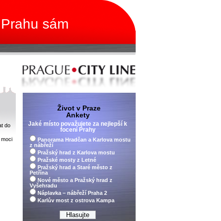
 Prahu sám
Život v Praze
Ankety
Jaké místo považujete za nejlepší k
at do
focení Prahy
 moci
Panorama Hradčan a Karlova mostu
z nábřeží
Pražský hrad z Karlova mostu
Pražské mosty z Letné
Pražský hrad a Staré město z
Petřína
Nové město a Pražský hrad z
Vyšehradu
Náplavka – nábřeží Praha 2
Karlův most z ostrova Kampa