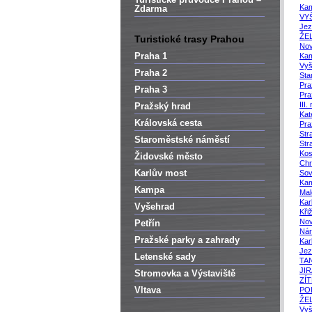
Kam
Zdarma
VYŠ
Jez
ŽEL
Turistické trasy Prahou
Nov
Praha 1
Kam
Vyš
Praha 2
Sta
Pra
Praha 3
Pra
III
Pražský hrad
Kat
Královská cesta
Pra
Str
Staroměstské náměstí
Str
Kos
Židovské město
Chr
Karlův most
Sov
Kam
Kampa
Mal
Kar
Vyšehrad
Kři
Nov
Petřín
Nár
Pražské parky a zahrady
Kar
Jez
Letenské sady
TAN
JI
Stromovka a Výstaviště
ZÍ
Vltava
PO
ŽEL
Vyš