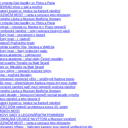
 zmizela část baziliky sv. Petra a Pavla
EHRAD místo z bájí a pověstí
uitský kostel sv. Ignáce na Karlově náměstí
EZNIČNÍ MOST – rarita a senzace jeho přestavby
otného Lávka a Muzeum Bedřicha Smetany
 zmizela část baziliky sv. Petra a Pavla
ehrad – rotunda sv. Martina je v Praze nejstarší
roměstské náměstí – orloj i poprava českých pánů
žský hrad – seznámení s historií
žský hrad – I. nádvoří
. nádvoří Pražského hradu
edrála svatého Víta, Václava a Vojtěcha
žský hrad – Starý královský palác
akova akademie – zajímavosti
akova akademie – úřad vlády České republiky
tel svatého Tomáše na Malé Straně
ám sv. Mikuláše na Malé Straně
ovy mlýny – nejstarší pražské mlýny
pa – pražské Benátky
ostranské mostecké věže – strážkyně Karlova mostu
lův most – předchůdcem Karlova mostu byl most Juditin
žovnické náměstí patří mezi nejmenší pražská náměstí
otného Lávka a Muzeum Bedřicha Smetany
odní divadlo – Nepozorní klempíři nechali divadlo vyhořet
lovo náměstí a jeho historie II
uitský kostel sv. Ignáce na Karlově náměstí
ČÍCÍ DŮM nejlepší architektura konce 20. století
RÁSKŮV MOST
TKOVY SADY S LEGIONÁŘSKÝM POMNÍKEM
DSKALSKÁ CELNICE NA VÝTONI a Muzeum vorařství
EZNIČNÍ MOST – rarita a senzace jeho přestavby
ehradský hřbitov – Náhrobní kameny jsou vlastně uměleckými díly