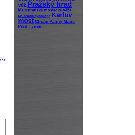
Pražský hrad
věž
Malostranské mostecké věže
Karlův
Maiselova synagoga
most
Chrám Panny Marie
Před Týnem
u ke