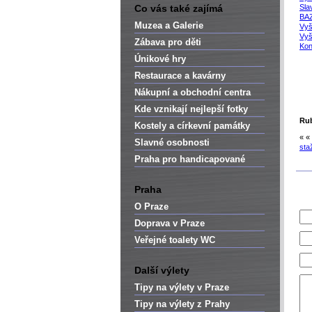
Co vás také zajímá
Sla
BAZ
Muzea a Galerie
Vyš
Vyš
Zábava pro děti
Kon
Únikové hry
Restaurace a kavárny
Nákupní a obchodní centra
Kde vznikají nejlepší fotky
Rub
Kostely a církevní památky
« «
Slavné osobnosti
sta
Praha pro handicapované
Praha
O Praze
Doprava v Praze
Veřejné toalety WC
Další výlety
Tipy na výlety v Praze
Tipy na výlety z Prahy