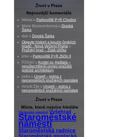
Život v Praze
Nejnovější komentáře
Nikola u
Parkoviště P+R Chodov
Marie Bonaventurová u
Divoká
Šárka
dan u
Divoká Šárka
Objevte historii a kouzlo českých
hradů - Nová Večerní Praha
u
Pražský hrad – Zlatá ulička
jirka u
Parkoviště P+R Zličín II
P.Dědič u
Kostel sv. Haštala –
nejušlechtilejší projev pražské
gotické architektury
petra u
Ungelt – jedna z
nejcennějších pražských památek
Arnošt Žák u
Ungelt – jedna z
nejcennějších pražských památek
Život v Praze
Místa, která nejvíce hledáte
Vyšehrad
Václavské náměstí
Staroměstské
náměstí
Staroměstská radnice
Staroměstská mostecká