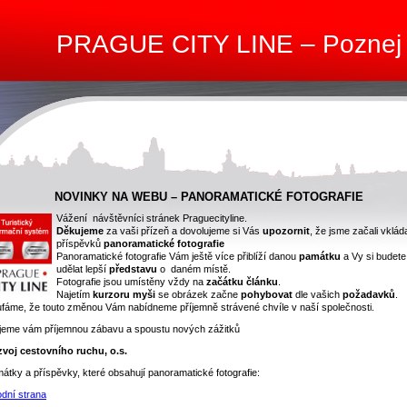
PRAGUE CITY LINE – Poznej
NOVINKY NA WEBU – PANORAMATICKÉ FOTOGRAFIE
Vážení návštěvníci stránek Praguecityline.
Děkujeme
za vaši přízeň a dovolujeme si Vás
upozornit
, že jsme začali vklád
příspěvků
panoramatické fotografie
Panoramatické fotografie Vám ještě více přiblíží danou
památku
a Vy si budete
udělat lepší
představu
o daném místě.
Fotografie jsou umístěny vždy na
začátku článku
.
Najetím
kurzoru myši
se obrázek začne
pohybovat
dle vašich
požadavků
.
fáme, že touto změnou Vám nabídneme příjemně strávené chvíle v naší společnosti.
jeme vám příjemnou zábavu a spoustu nových zážitků
voj cestovního ruchu, o.s.
átky a příspěvky, které obsahují panoramatické fotografie:
dní strana