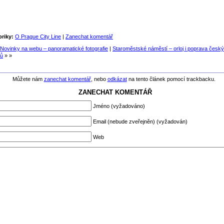
riky:
O Prague City Line
|
Zanechat komentář
Novinky na webu – panoramatické fotografie
|
Staroměstské náměstí – orloj i poprava česk
ů
» »
Můžete nám
zanechat komentář
, nebo
odkázat
na tento článek pomocí trackbacku.
ZANECHAT KOMENTÁŘ
Jméno (vyžadováno)
Email (nebude zveřejněn) (vyžadován)
Web