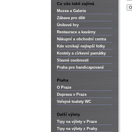
Co vás také zajímá
Muzea a Galerie
Zábava pro děti
Únikové hry
Restaurace a kavárny
Nákupní a obchodní centra
Kde vznikají nejlepší fotky
Kostely a církevní památky
Slavné osobnosti
Praha pro handicapované
Praha
O Praze
Doprava v Praze
Veřejné toalety WC
Další výlety
Tipy na výlety v Praze
Tipy na výlety z Prahy