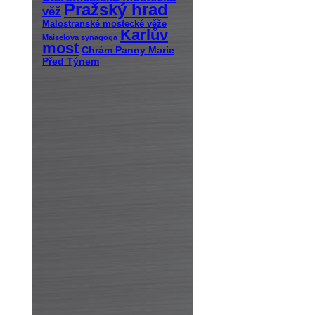
Pražský hrad
věž
Malostranské mostecké věže
Karlův
Maiselova synagoga
most
Chrám Panny Marie
Před Týnem