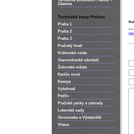
Zdarma
Turistické trasy Prahou
Rub
Praha 1
« «
Praha 2
pán
Praha 3
Pražský hrad
Královská cesta
Staroměstské náměstí
Židovské město
Karlův most
Kampa
Vyšehrad
Petřín
Pražské parky a zahrady
Letenské sady
Stromovka a Výstaviště
Vltava