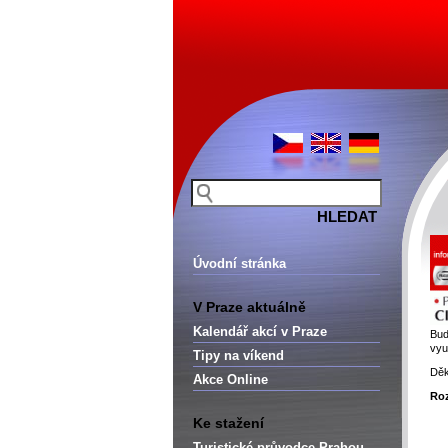
Úvodní stránka
V Praze aktuálně
Kalendář akcí v Praze
Bud
vyu
Tipy na víkend
Děk
Akce Online
Roz
Ke stažení
Turistické průvodce Prahou –