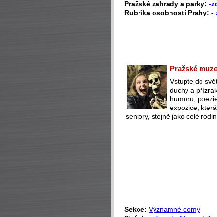
Pražské zahrady a parky:
-z
Rubrika osobnosti Prahy: -
Pražské muzeu
Vstupte do svět
duchy a přízra
humoru, poezie 
expozice, která
seniory, stejně jako celé rodin
Sekce:
Významné domy