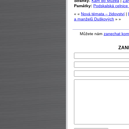
Stránky:
Kam do Muzea
|
Zan
Památky:
Podskalská celnice
« «
Nová témata – židovství
|
a manželů Duškových
» »
Můžete nám
zanechat kom
ZAN