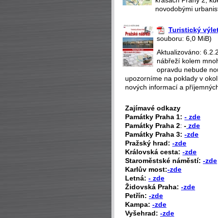
novodobými urbanisti
Turistický výle
souboru: 6,0 MiB)
Aktualizováno: 6.2
nábřeží kolem mno
opravdu nebude nou
upozorníme na poklady v okolí
nových informací a příjemných
Zajímavé odkazy
P
amátky Praha 1:
- zde
Památky Praha 2
:
-
zde
Památky Praha 3:
-zde
Pražský hrad:
-zde
Královská cesta:
-zde
Staroměstské náměstí:
-zde
Karlův most:
-zde
Letná:
- zde
Židovská Praha:
-zde
Petřín:
-zde
Kampa:
-zde
Vyšehrad:
-zde