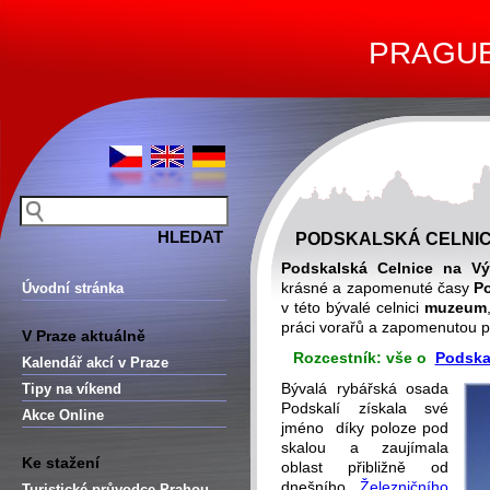
PRAGUE 
PODSKALSKÁ CELNIC
Podskalská Celnice na Vý
krásné a zapomenuté časy
Po
Úvodní stránka
v této bývalé celnici
muzeum
práci vorařů a zapomenutou p
V Praze aktuálně
Rozcestník: vše o
Podska
Kalendář akcí v Praze
Bývalá rybářská osada
Tipy na víkend
Podskalí získala své
Akce Online
jméno díky poloze pod
skalou a zaujímala
Ke stažení
oblast přibližně od
dnešního
Železničního
Turistické průvodce Prahou –