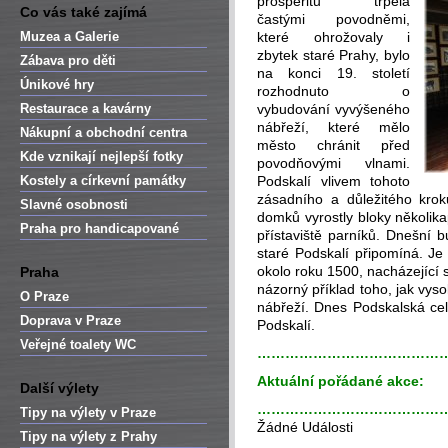
prosperitu trpěla
Co vás také zajímá
častými povodněmi,
Muzea a Galerie
které ohrožovaly i
zbytek staré Prahy, bylo
Zábava pro děti
na konci 19. století
Únikové hry
rozhodnuto o
Restaurace a kavárny
vybudování vyvýšeného
nábřeží, které mělo
Nákupní a obchodní centra
město chránit před
Kde vznikají nejlepší fotky
povodňovými vlnami.
Kostely a církevní památky
Podskalí vlivem tohoto
zásadního a důležitého kro
Slavné osobnosti
domků vyrostly bloky několik
Praha pro handicapované
přístaviště parníků. Dnešní b
staré Podskalí připomíná. Je
okolo roku 1500, nacházející 
Praha
názorný příklad toho, jak vyso
O Praze
nábřeží. Dnes Podskalská cel
Doprava v Praze
Podskalí.
Veřejné toalety WC
…………………………………
Aktuální pořádané akce:
Další výlety
…………………………………
Tipy na výlety v Praze
Žádné Události
Tipy na výlety z Prahy