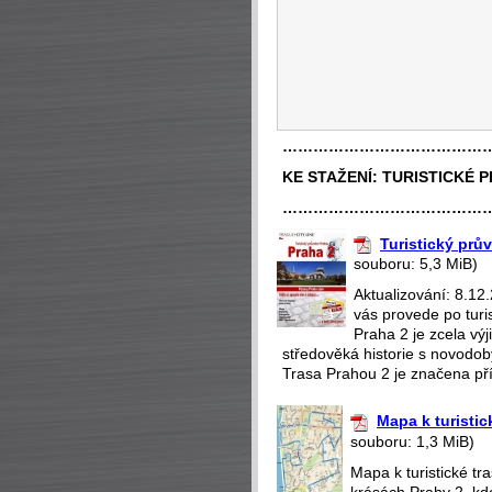
…………………………………
KE STAŽENÍ:
TURISTICKÉ 
…………………………………
Turistický prů
souboru: 5,3 MiB)
Aktualizování: 8.12
vás provede po turi
Praha 2 je zcela v
středověká historie s novodobý
Trasa Prahou 2 je značena pří
Mapa k turistic
souboru: 1,3 MiB)
Mapa k turistické t
krásách Prahy 2, kd