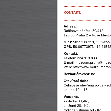
…………………………………
KONTAKT:
…………………………………
Adresa:
Rašínovo nábřeží 30/412
120 00 Praha 2 – Nové Město
GPS:
50°4’3.863″N, 14°24’55
GPS:
50.0677397N, 14.4154
Kontakt:
Telefon: 224 919 833
E-mail: muzeum.prahy@muze
Web: http://www.muzeumprah
Bezbariérovost
: ne
Otevírací doba:
Celnice je otevřena po celý ro
út – ne 10 – 18
Vstupné:
základní 30,-Kč,
snížené 20,- Kč ,
rodinné vstupné 60,- Kč ,