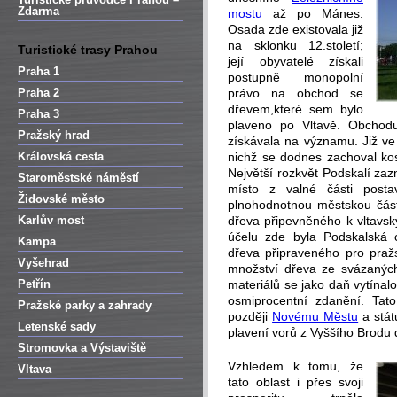
Zdarma
mostu
až po Mánes.
Osada zde existovala již
na sklonku 12.století;
Turistické trasy Prahou
její obyvatelé získali
Praha 1
postupně monopolní
Praha 2
právo na obchod se
dřevem,které sem bylo
Praha 3
plaveno po Vltavě. Obchodu
Pražský hrad
získávala na významu. Již ve 1
Královská cesta
nichž se dodnes zachoval ko
Největší rozkvět Podskalí zaz
Staroměstské náměstí
místo z valné části post
Židovské město
plnohodnotnou městskou čás
Karlův most
dřeva připevněného k vltavsk
účelu zde byla Podskalská ce
Kampa
dřeva připraveného pro pražs
Vyšehrad
množství dřeva ze svázaných
Petřín
materiálů se jako daň vytínal
osmiprocentní zdanění. Tato
Pražské parky a zahrady
později
Novému Městu
a stát
Letenské sady
plavení vorů z Vyššího Brodu
Stromovka a Výstaviště
Vzhledem k tomu, že
Vltava
tato oblast i přes svoji