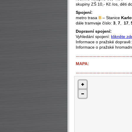
skupiny ZŠ 10,- Kč /os, děti d
Spojení:
metro trasa
B
– Stanice
Karlo
dále tramvaje číslo:
3
,
7
,
17
,
Dopravní spojení:
Vyhledání spojení:
klikněte zd
Informace o pražské dopravě
Informace o pražské hromad
…………………………………
MAPA:
…………………………………