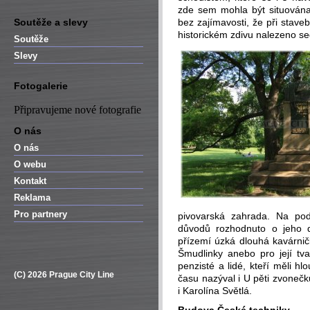
zde sem mohla být situována
Soutěže a slevy
bez zajímavosti, že při stave
historickém zdivu nalezeno s
Soutěže
Slevy
Fotogalerie
Připravujeme nové fotografie
O nás
O nás
O webu
Kontakt
Reklama
Pro partnery
pivovarská zahrada. Na po
důvodů rozhodnuto o jeho d
přízemí úzká dlouhá kavárnička
Šmudlinky anebo pro její tva
penzisté a lidé, kteří měli h
(C) 2026 Prague City Line
času nazýval i U pěti zvoneč
i Karolína Světlá.