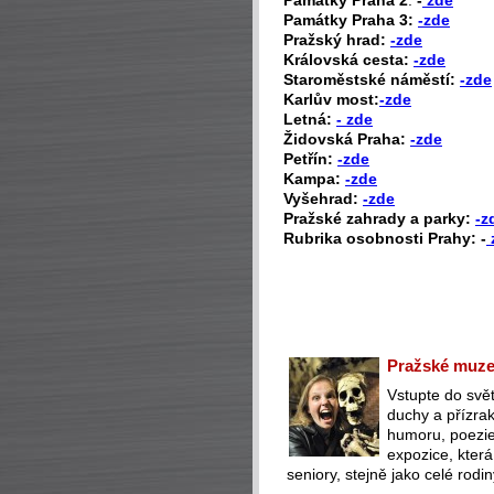
Památky Praha 3:
-zde
Pražský hrad:
-zde
Královská cesta:
-zde
Staroměstské náměstí:
-zde
Karlův most:
-zde
Letná:
- zde
Židovská Praha:
-zde
Petřín:
-zde
Kampa:
-zde
Vyšehrad:
-zde
Pražské zahrady a parky:
-z
Rubrika osobnosti Prahy: -
Pražské muzeu
Vstupte do svět
duchy a přízra
humoru, poezie 
expozice, která
seniory, stejně jako celé rodin