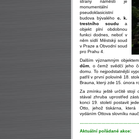
strany náměstí je
monumentální
pseudoklasicistní
budova bývalého
c. k.
trestního soudu
a
objekt plní obdobnou
funkci dodnes, neboť v
něm sídlí Městský soud
v Praze a Obvodní soud
pro Prahu 4.
Dalším významným objektem 
dům
, o čemž svědčí jeho č
domu. To nejpodstatnější vyp
patřil v první polovině 18. s
Brauna, který zde 15. února r
Za zmínku ještě určitě stoj
stával zhruba uprostřed zás
konci 19. století postavit je
Otto, jehož tiskárna, kter
vydáním Ottova slovníku nau
…………………………………
Aktuální pořádané akce: