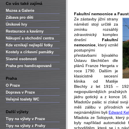
Co vás také zajímá
Muzea a Galerie
Fakultní nemocnice a Faus
Zábava pro děti
Ze zástavby jižní strany
náměstí stojí určitě za
Únikové hry
zmínku rozsáhlý
Restaurace a kavárny
zdravotnický komplex
Nákupní a obchodní centra
dnešní
Fakultní
nemocnice
, který vznikl
Kde vznikají nejlepší fotky
postupnými
Kostely a církevní památky
přestavbami bývalého
Slavné osobnosti
Ústavu šlechtičen dle
plánů Franze Hergeta v
Praha pro handicapované
roce 1790. Dalším je
klasicistně secesní
Praha
klinika od Matěje
O Praze
Blechty z let 1915 – 192
nejpopulárnějších pražskýc
Doprava v Praze
jádru gotický a z konce 16.
Veřejné toalety WC
Mladotův palác si získal svoji
měli zálibu v přírodních 
Další výlety
nejznámějšími byli
Edward Kel
Mladota ze Solopysk, který p
Tipy na výlety v Praze
byly například automatické 
Tipy na výlety z Prahy
schodištěm, které se i s náv