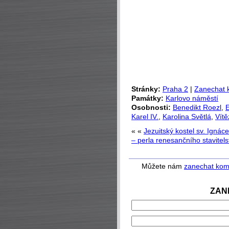
Stránky:
Praha 2
|
Zanechat 
Památky:
Karlovo náměstí
Osobnosti:
Benedikt Roezl
,
E
Karel IV.
,
Karolina Světlá
,
Vítě
« «
Jezuitský kostel sv. Ignác
– perla renesančního stavitels
Můžete nám
zanechat kom
ZAN