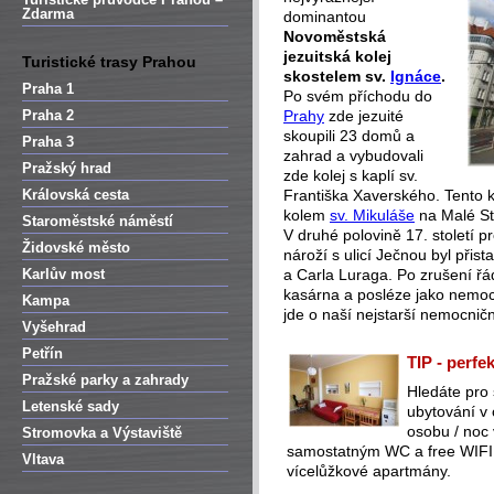
Zdarma
dominantou
Novoměstská
jezuitská kolej
Turistické trasy Prahou
s
kostelem
sv.
Ignáce
.
Praha 1
Po svém příchodu do
Praha 2
Prahy
zde jezuité
skoupili 23 domů a
Praha 3
zahrad a vybudovali
Pražský hrad
zde kolej s kaplí sv.
Královská cesta
Františka Xaverského. Tento 
kolem
sv. Mikuláše
na Malé St
Staroměstské náměstí
V druhé polovině 17. století p
Židovské město
nároží s ulicí Ječnou byl přis
Karlův most
a Carla Luraga. Po zrušení řá
kasárna a posléze jako nemoc
Kampa
jde o naší nejstarší nemocnič
Vyšehrad
Petřín
TIP - perfe
Pražské parky a zahrady
Hledáte pro
Letenské sady
ubytování v
osobu / noc
Stromovka a Výstaviště
samostatným WC a free WIFI (
Vltava
vícelůžkové apartmány.