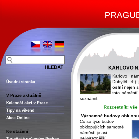
PRAGUE 
KARLOVO NÁ
Karlovo nám
Dobytčí trh)
Úvodní stránka
oslní
nejen s
toto náměstí
V Praze aktuálně
seznámit:
Kalendář akcí v Praze
Rozcestník: vše
Tipy na víkend
Významné budovy obklopuj
Akce Online
Co se týče budov
obklopujících samotné
Ke stažení
náměstí je asi
nejvýraznější
Turistické průvodce Prahou –