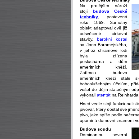
Budova České techniky
Na protějším nároží
stojí
budova České
techniky
, postavená
roku 1869. Samotný
objekt adaptoval dvě již
odsvěcené církevní
stavby,
barokní kostel
sv. Jana Boromejského,
v jehož chrámové lodi
byla zřízena
posluchárna a dům
emeritních kněží.
Zatímco budova
emeritních kněží stále s
bohoslužebným účelům, přid
vešel do dějin statečným odp
vykonali
atentát
na Reinharda 
Hned vedle stojí funkcionali
pivovar, který dostal své jmén
pivo, jako spíše podle načer
upomíná domovní znamení ve 
Budova soudu
Dominantou severní