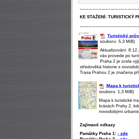
…………………………………
KE STAŽENÍ:
TURISTICKÝ 
…………………………………
Turistický prů
souboru: 5,3 MiB)
Aktualizování: 8.12
vás provede po turi
Praha 2 je zcela v
středověká historie s novodobý
Trasa Prahou 2 je značena pří
Mapa k turistic
souboru: 1,3 MiB)
Mapa k turistické t
krásách Prahy 2, kd
novodobými urbanisti
Zajímavé odkazy
P
amátky Praha 1:
- zde
Památky Praha 2
:
-
zde