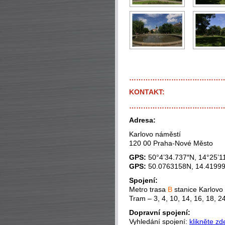
…………………………………
KONTAKT:
…………………………………
Adresa:
Karlovo náměstí
120 00 Praha-Nové Město
GPS:
50°4’34.737″N, 14°25’1
GPS:
50.0763158N, 14.4199
Spojení:
Metro trasa
B
stanice Karlovo
Tram – 3, 4, 10, 14, 16, 18, 2
Dopravní spojení:
Vyhledání spojení:
klikněte zd