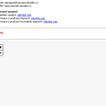
ail: ntprague@narodni-divadlo.cz
: www.narodni-divadlo.cz
ravní spojení:
ledání spojení:
klikněte zde
ormace o pražské dopravě:
klikněte zde
ormace o pražské hromadné dopravě:
klikněte zde
……………………………………………………………………………………………………………
PA:
……………………………………………………………………………………………………………