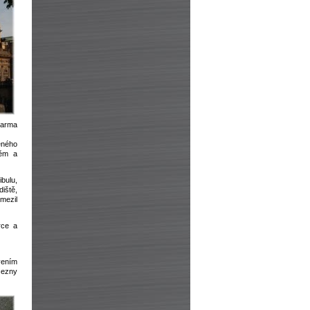
darma
eného
těm a
ibulu,
diště,
mezil
rce a
vením
cezny