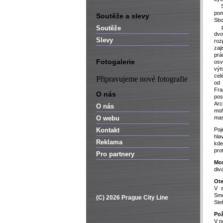
St
pom
Soutěže a slevy
Sbo
př
Soutěže
dvo
Slevy
roz
zaj
pr
Fotogalerie
osv
vý
cel
Připravujeme nové fotografie
od
Fra
O nás
pos
Arc
O nás
moh
O webu
mas
Kontakt
Poj
hla
Reklama
kde
pro
Pro partnery
Mo
div
Ote
V s
Sm
(C) 2026 Prague City Line
Ste
Pož
V n