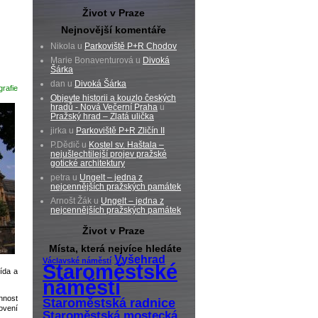
Život v Praze
Nejnovější komentáře
Nikola u
Parkoviště P+R Chodov
Marie Bonaventurová u
Divoká
Šárka
dan u
Divoká Šárka
rafie
Objevte historii a kouzlo českých
hradů - Nová Večerní Praha
u
Pražský hrad – Zlatá ulička
jirka u
Parkoviště P+R Zličín II
P.Dědič u
Kostel sv. Haštala –
nejušlechtilejší projev pražské
gotické architektury
petra u
Ungelt – jedna z
nejcennějších pražských památek
Arnošt Žák u
Ungelt – jedna z
nejcennějších pražských památek
Život v Praze
Místa, která nejvíce hledáte
Vyšehrad
Václavské náměstí
Staroměstské
řída a
náměstí
nnost
Staroměstská radnice
ovení
Staroměstská mostecká