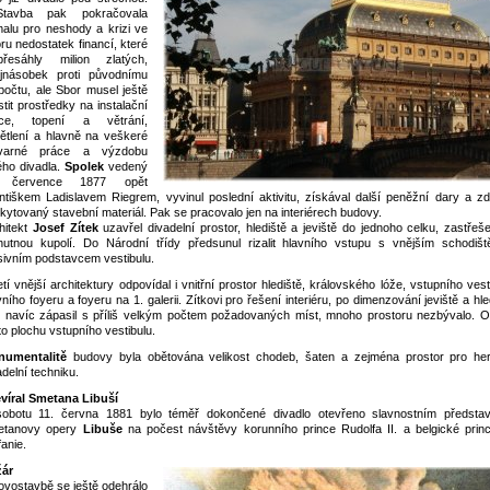
avba pak pokračovala
alu pro neshody a krizi ve
ru nedostatek financí, které
esáhly milion zlatých,
jnásobek proti původnímu
počtu, ale Sbor musel ještě
istit prostředky na instalační
áce, topení a větrání,
ětlení a hlavně na veškeré
tvarné práce a výzdobu
ého divadla.
Spolek
vedený
 července 1877 opět
ntiškem Ladislavem Riegrem, vyvinul poslední aktivitu, získával další peněžní dary a z
kytovaný stavební materiál. Pak se pracovalo jen na interiérech budovy.
hitekt
Josef Zítek
uzavřel divadelní prostor, hlediště a jeviště do jednoho celku, zastřeš
utnou kupolí. Do Národní třídy předsunul rizalit hlavního vstupu s vnějším schodiš
ivním podstavcem vestibulu.
etí vnější architektury odpovídal i vnitřní prostor hlediště, královského lóže, vstupního vest
vního foyeru a foyeru na 1. galerii. Zítkovi pro řešení interiéru, po dimenzování jeviště a hle
 navíc zápasil s příliš velkým počtem požadovaných míst, mnoho prostoru nezbývalo. O
to plochu vstupního vestibulu.
numentalitě
budovy byla obětována velikost chodeb, šaten a zejména prostor pro he
adelní techniku.
víral Smetana Libuší
obotu 11. června 1881 bylo téměř dokončené divadlo otevřeno slavnostním předsta
etanovy opery
Libuše
na počest návštěvy korunního prince Rudolfa II. a belgické prin
fanie.
ár
ovostavbě se ještě odehrálo