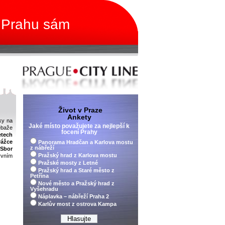
 Prahu sám
Život v Praze
Ankety
ky na
Jaké místo považujete za nejlepší k
ebaže
focení Prahy
etech
rážce
Panorama Hradčan a Karlova mostu
z nábřeží
Sbor
Pražský hrad z Karlova mostu
rvním
Pražské mosty z Letné
Pražský hrad a Staré město z
Petřína
Nové město a Pražský hrad z
Vyšehradu
Náplavka – nábřeží Praha 2
Karlův most z ostrova Kampa