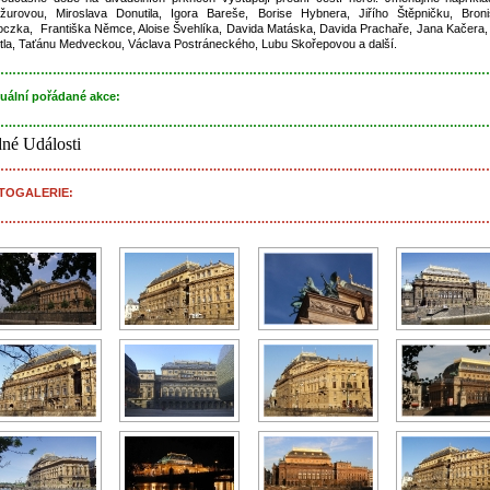
žurovou, Miroslava Donutila, Igora Bareše, Borise Hybnera, Jiřího Štěpničku, Broni
oczka, Františka Němce, Aloise Švehlíka, Davida Matáska, Davida Prachaře, Jana Kačera,
tla, Taťánu Medveckou, Václava Postráneckého, Lubu Skořepovou a další.
……………………………………………………………………………………………………………
uální pořádané akce:
……………………………………………………………………………………………………………
né Události
……………………………………………………………………………………………………………
TOGALERIE:
……………………………………………………………………………………………………………