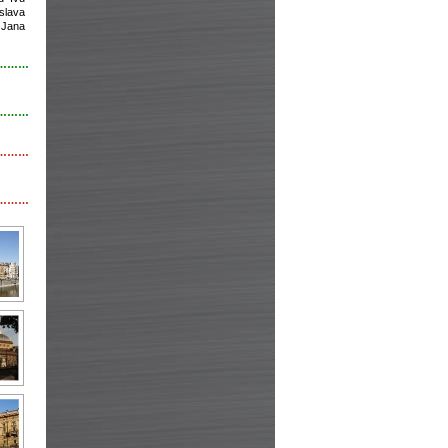
slava
 Jana
………
………
………
………