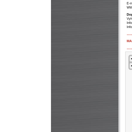
E-m
WWW
Dop
Vyh
Inf
Inf
…
MA
…