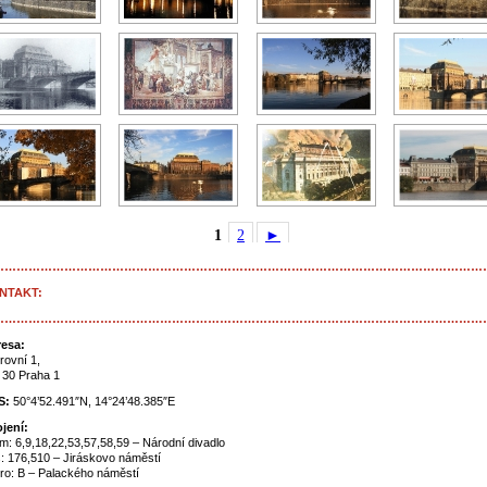
1
2
►
……………………………………………………………………………………………………………
NTAKT:
……………………………………………………………………………………………………………
esa:
rovní 1,
 30 Praha 1
S:
50°4’52.491″N, 14°24’48.385″E
jení:
m: 6,9,18,22,53,57,58,59 – Národní divadlo
: 176,510 – Jiráskovo náměstí
ro: B – Palackého náměstí