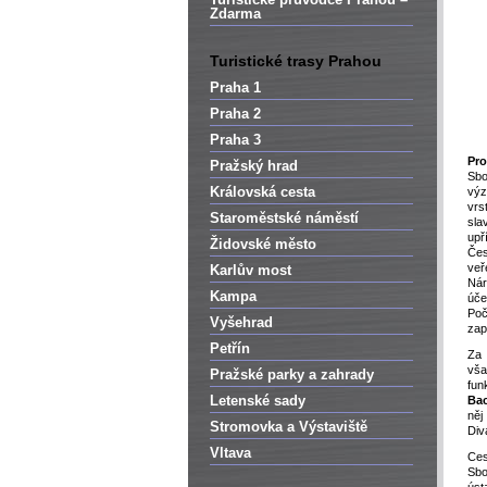
Zdarma
Turistické trasy Prahou
Praha 1
Praha 2
Praha 3
Pro
Pražský hrad
Sbo
Královská cesta
vý
vrs
Staroměstské náměstí
sla
up
Židovské město
Čes
ve
Karlův most
Nár
Kampa
úče
Po
Vyšehrad
zap
Petřín
Za
vša
Pražské parky a zahrady
fu
Letenské sady
Ba
něj
Stromovka a Výstaviště
Div
Vltava
Ces
Sbo