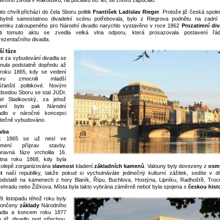
avního života v Rakousku, na počátku 60. let, se znovu započalo.
uto chvíli přichází do čela Sboru politik
František Ladislav Rieger
. Protože již česká spol
bytně samostatnou divadelní scénu potřebovala, bylo z Riegrova podnětu na zadní 
emku zakoupeného pro Národní divadlo narychlo vystavěno v roce 1862
Prozatimní div
ti tomuto aktu se zvedla velká vlna odporu, která prosazovala postavení řá
rezentačního divadla.
ší fáze
e za vybudování divadla se
nula podstatně dopředu až
roku 1865, kdy se vedení
oru zmocnili mladší
ťanští politikové. Novým
dsedou Sboru se stal JUDr.
el Sladkovský, za jehož
dení bylo pak Národní
adlo v náročné koncepci
tečně vybudováno.
vba
k 1865 se už nesl ve
amení příprav stavby.
pravná fáze vrcholila 16.
tna roku 1868, kdy byla
kolepě zorganizována
slavnost
kladení
základních kamenů
. Valouny byly dovezeny z
osm
t
naší republiky, takže pokud si vychutnáváte jedinečný kulturní zážitek, sedíte v di
odstatě na kamenech z hory Blaník, Řípu, Buchlova, Hostýna, Lipníku, Radhošťě, Troc
ehradu nebo Žižkova. Místa byla takto vybrána záměrně neboť byla spojena s
českou histo
9. listopadu téhož roku byly
končeny
základy
Národního
adla a koncem roku 1877
o již divadlo pod střechou.