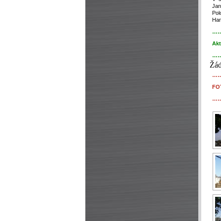
Jan
Pol
Har
…
Akt
…
Žád
…
FO
…