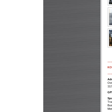
…
KO
…
Adr
Ost
112
GP
Spo
Tra
Bus
Met