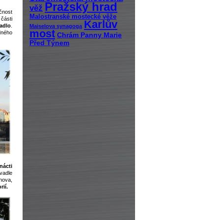
Pražský hrad
věž
ečnost
Malostranské mostecké věže
části
Karlův
adlo
.
Maiselova synagoga
most
dného
Chrám Panny Marie
Před Týnem
nácti
vadle
nova,
rií.