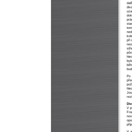
da
di
uz
dok
prá
st
tom
ne
kol
při
ne
stř
pů
hle
byl
bě
bud
Po 
pře
pož
hle
Jos
rez
Div
V p
Fra
nov
opo
při
V s