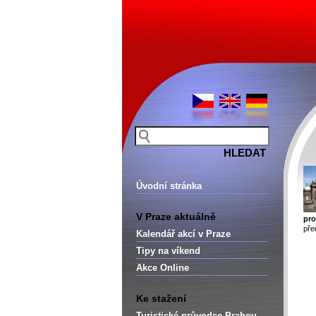
Úvodní stránka
V Praze aktuálně
pro
pře
Kalendář akcí v Praze
Tipy na víkend
Akce Online
Ke stažení
Turistické průvodce Prahou –