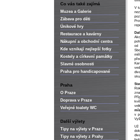
úst
Co vás také zajímá
V t
Muzea a Galerie
nez
poz
Zábava pro děti
Pro
rep
Únikové hry
Dal
Restaurace a kavárny
Akc
Nákupní a obchodní centra
poh
od 
Kde vznikají nejlepší fotky
Sb
měš
Kostely a církevní památky
pře
Kar
Slavné osobnosti
ve
Praha pro handicapované
div
sku
Sta
Praha
Ro
O Praze
zn
Pří
Doprava v Praze
kvě
vel
Veřejné toalety WC
mís
v p
Vyš
Další výlety
Už 
Tipy na výlety v Praze
do
div
Tipy na výlety z Prahy
byl