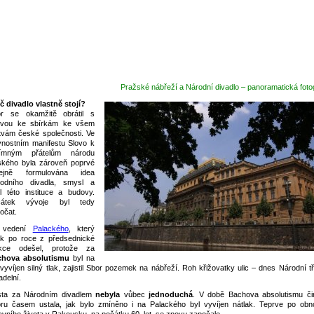
Pražské nábřeží a Národní divadlo – panoramatická fotog
č divadlo vlastně stojí?
r se okamžitě obrátil s
zvou ke sbírkám ke všem
tvám české společnosti. Ve
vnostním manifestu Slovo k
římným přátelům národu
kého byla zároveň poprvé
řejně formulována idea
odního divadla, smysl a
l této instituce a budovy.
čátek vývoje byl tedy
očat.
 vedení
Palackého
, který
k po roce z předsednické
nkce odešel, protože za
chova absolutismu
byl na
 vyvíjen silný tlak, zajistil Sbor pozemek na nábřeží. Roh křižovatky ulic – dnes Národní t
adelní.
ta za Národním divadlem
nebyla
vůbec
jednoduchá
. V době Bachova absolutismu či
ru časem ustala, jak bylo zmíněno i na Palackého byl vyvíjen nátlak. Teprve po obn