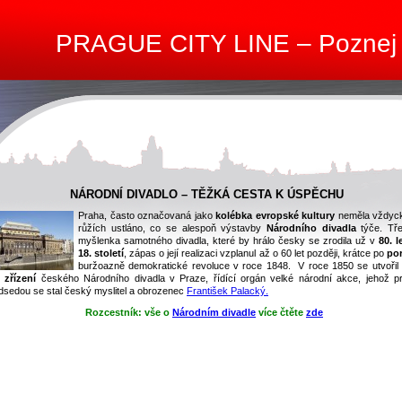
PRAGUE CITY LINE – Poznej
NÁRODNÍ DIVADLO – TĚŽKÁ CESTA K ÚSPĚCHU
Praha, často označovaná jako
kolébka evropské kultury
neměla vždyc
růžích ustláno, co se alespoň výstavby
Národního divadla
týče. Tř
myšlenka samotného divadla, které by hrálo česky se zrodila už v
80. l
18. století
, zápas o její realizaci vzplanul až o 60 let později, krátce po
po
buržoazně demokratické revoluce v roce 1848. V roce 1850 se utvořil
 zřízení
českého Národního divadla v Praze, řídící orgán velké národní akce, jehož p
dsedou se stal český myslitel a obrozenec
František Palacký.
Rozcestník: vše o
Národním divadle
více čtěte
zde