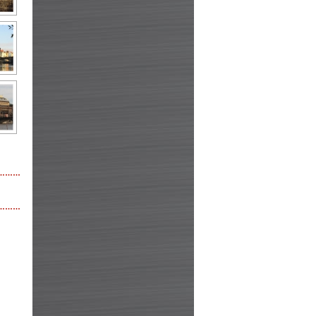
………
………