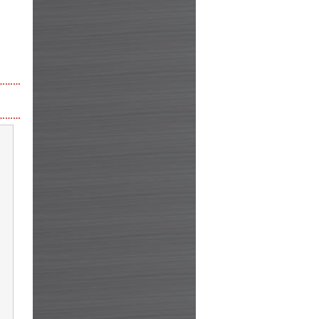
………
………