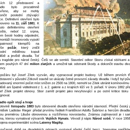
lších 12 představení a
vadlo bylo prozatimně
avřeno, aby se mohly
ončit poslední zbývající
ce. Definitivní otevření bylo
anoveno na
11. září 1881
. K
uto definitivnímu otevření
došlo, neboť 12. srpna,
em šesté hodiny odpolední,
 montáži hromosvodu vypukl
opatrností klempířů na
eše
požár
, který zničil
vodní měděnou kopuli
diště a jeviště divadla. Toť
a tragédie pro národ český. Češi se ale semkli. Stavební odbor Sboru získal sbírkami a
hem pouhých 47 dní
milion zlatých
a umožnil tak odstranit škody a dokončit stavbu diva
ovy.
požáru byl Josef Zítek vyzván, aby vypracoval projekt budovy. Už během prvních tři
dstavení v původní Zítkově stavbě se ukázaly četné provozní závady divadla. I když byl pů
adovaný enormní počet míst snížen ze 2500 na 1800, nemohl se Zítek ubránit komínovému 
diště ani špatné viditelnosti z 1. a 2. galerie a z krajních lóží ve 3. pořadí. V únoru 1882 pře
ef Zítek projekt obnovy. Sbor zamítl projekt jako nevyhovující a po ostré kritice tisku 
ignoval.
adlo opět stojí a hraje
olovině
listopadu 1883
bylo obnovené divadlo otevřeno národní slavností. Přední český po
ntišek Ladislav Rieger předal prvnímu řediteli Františkovi Adolfu Šubrtovi a hercům divadl
ou premiérou Libuše obnovenou a rozšířenou novostavbu. Známou zajímavostí je i sa
na, kterou vymaloval výtvarník
Vojtěch Hynais
. Vévodí jí nápis
Národ sobě.
V roce 1958
pojena experimentální scéna
Laterny Magiky.
oučasné době na divadelních prknech vystupují přední čeští herci. Jmenujme napříkla