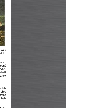
 dary
delní
nácti
vodně
tvaru
dložil
Zítek
litik
a před
motná
 byla
d Ivu