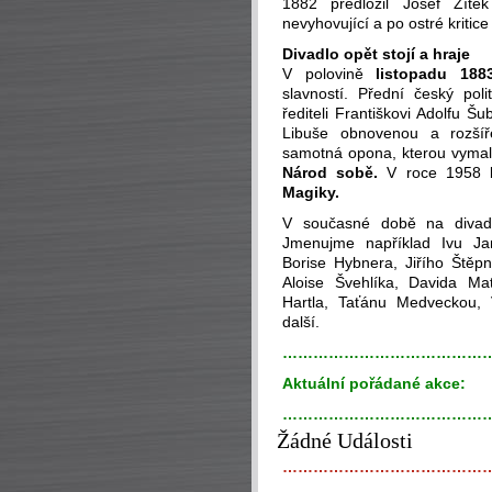
1882 předložil Josef Zítek
nevyhovující a po ostré kritice
Divadlo opět stojí a hraje
V polovině
listopadu 18
slavností. Přední český poli
řediteli Františkovi Adolfu 
Libuše obnovenou a rozšíř
samotná opona, kterou vymal
Národ sobě.
V roce 1958 by
Magiky.
V současné době na divadel
Jmenujme například Ivu Jan
Borise Hybnera, Jiřího Štěp
Aloise Švehlíka, Davida Ma
Hartla, Taťánu Medveckou,
další.
…………………………………
Aktuální pořádané akce:
…………………………………
Žádné Události
…………………………………