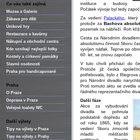
instituce a budovy.
Co vás také zajímá
Počátek vývoje byl tedy započ
Muzea a Galerie
Za vedení
Palackého
, který
Zábava pro děti
protože za
Bachova absolu
Únikové hry
pozemek na nábřeží. Roh křižo
Restaurace a kavárny
Cesta za Národním divadle
Nákupní a obchodní centra
absolutismu činnost Sboru čas
Kde vznikají nejlepší fotky
vyvíjen nátlak. Teprve po ob
60. let, se znovu započalo.
Kostely a církevní památky
V tuto chvíli přichází do č
Slavné osobnosti
Protože již česká společn
Praha pro handicapované
potřebovala, bylo z Riegrov
pro Národní divadlo narychl
Praha
Proti tomuto aktu se zvedla 
řádného reprezentačního diva
O Praze
Doprava v Praze
Další fáze
Akce za vybudování
Veřejné toalety WC
divadla se pohnula
podstatně dopředu až
Další výlety
od roku 1865, kdy se
vedení Sboru zmocnili
Tipy na výlety v Praze
mladší měšťanští
Tipy na výlety z Prahy
politikové. Novým