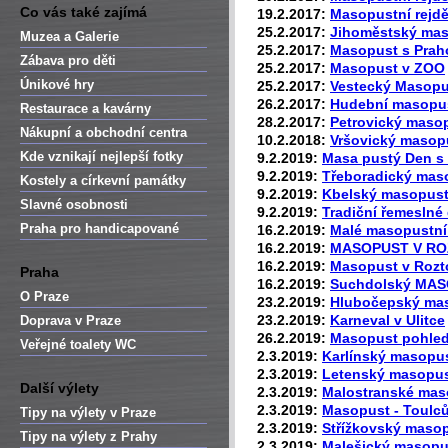
Co vás také zajímá
19.2.2017:
Masopustní rejdě
25.2.2017:
Jihoměstský ma
Muzea a Galerie
25.2.2017:
Masopust s Prah
Zábava pro děti
25.2.2017:
Masopust v ZOO
Únikové hry
25.2.2017:
Vestecký Masopu
26.2.2017:
Hudební masopus
Restaurace a kavárny
28.2.2017:
Petrovický maso
Nákupní a obchodní centra
10.2.2018:
Vršovický masop
Kde vznikají nejlepší fotky
9.2.2019:
Masa pustý Den s 
9.2.2019:
Třeboradický mas
Kostely a církevní památky
9.2.2019:
Kbelský masopus
Slavné osobnosti
9.2.2019:
Tradiční řemeslné
Praha pro handicapované
16.2.2019:
Malé masopustní
16.2.2019:
MASOPUST V ROZ
16.2.2019:
Masopust v Rozt
Praha
16.2.2019:
Suchdolský MAS
O Praze
23.2.2019:
Hlubočepský ma
23.2.2019:
Karneval v Ulitce
Doprava v Praze
26.2.2019:
Masopust pohled
Veřejné toalety WC
2.3.2019:
Karlínský masopu
2.3.2019:
Letenský masopu
Další výlety
2.3.2019:
Malostranské maso
2.3.2019:
Masopust - Toulc
Tipy na výlety v Praze
2.3.2019:
Střížkovský maso
Tipy na výlety z Prahy
2.3.2019:
Malešický masopu