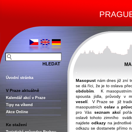
PRAGUE 
MA
-
Úvodní stránka
Masopust
nám dnes již zní 
se dá říci, že je to oslava p
V Praze aktuálně
obdobím
. K masopustní
spousta jídla, průvody v 
Kalendář akcí v Praze
veselí
. V Praze se již trad
Tipy na víkend
masopustních
oslav
a
prův
Akce Online
pro Vás
seznam akcí
pořá
oslavě tohoto zimního svátk
najdete
odkazy
na jednotlivé
Ke stažení
odkazu se dostanete přímo 
Turistické průvodce Prahou –