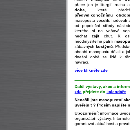
přece jen je liturgií trochu o
doba
, které předch
předvelikonočnímu obdob
masopustu veselili, hodovali 
od popeleční středy násle
kterého si na voňavé vep
nechat zajít chuť. K os
neodmyslitelně patřili
masopu
zábavných
kostýmů
. Předsta
období masopustu dělali a jak 
dnešní době se lidé k tě
navrací.
více klikněte zde
_______________________
Další výstavy, akce a infor
zde
přejdete do
kalendáře
Nenašli jste masopustní akci
uveřejnit ? Prosím napište
Upozornění:
informace uveden
organizátoři výstavy. Interne
garantovat aktuálnost a pravdi