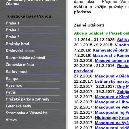
dané akci. Přejeme Vá
Zdarma
svátku
a zažijte pražský m
představ
.
Turistické trasy Prahou
Praha 1
Žádné Události
Praha 2
Akce a události v Prazek o
Praha 3
1.1.2014 - 31.12.2025:
Stálá 
Pražský hrad
20.1.2015 - 9.2.2015:
Vinohr
7.2.2016:
Karnevalové platb
Královská cesta
7.2.2016:
Masopust v Kamen
Staroměstské náměstí
13.2.2016:
Mečové tance a 
Židovské město
20.2.2016 - 21.2.2016:
Resta
posvícení
Karlův most
27.2.2016:
Masopust v Běch
Kampa
11.2.2017:
Letňanský maso
Vyšehrad
15.2.2017 - 22.2.2017:
Dny P
16.2.2017 - 19.2.2017:
Zabij
Petřín
18.2.2017:
Masopust v Kins
Pražské parky a zahrady
18.2.2017:
Masopust v Libo
Letenské sady
18.2.2017:
Masopust ve Vel
18.2.2017:
Masopustní rej 
Stromovka a Výstaviště
18.2.2017:
Hlubočepský ma
Vltava
19.2.2017:
Masopust na Vyš
19.2.2017:
Masopustní rejdě