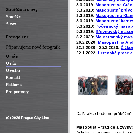
3.3.2019:
Masopust ve Ctěn
Soutěže a slevy
3.3.2019:
Masopustní průvo
3.3.2019:
Masopust na Kla
Soutěže
3.3.2019:
Masopustní karnev
Slevy
5.3.2019:
Počernický masop
5.3.2019:
Břevnovský maso
Fotogalerie
8.2.2020:
Malostranský maso
26.2.2020:
Masopust na And
Připravujeme nové fotografie
22.3.2020 - 25.3.2020:
Žižko
22.1.2022:
Letenské prase a
O nás
O nás
O webu
Kontakt
Reklama
Pro partnery
Další akce budeme průběžně 
(C) 2026 Prague City Line
_______________________
Masopust – tradice a zvyky:
Ačkoliv masopust není
sv