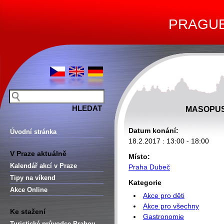
PRAGUE 
MASOPUS
Datum konání:
Úvodní stránka
18.2.2017 : 13:00 - 18:00
V Praze aktuálně
Místo:
Kalendář akcí v Praze
Praha Dubeč
Tipy na víkend
Kategorie
Akce Online
Akce pro děti
Akce pro všechny
Ke stažení
Gastronomie
Turistické průvodce Prahou –