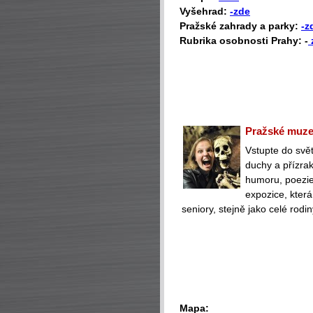
Vyšehrad:
-zde
Pražské zahrady a parky:
-z
Rubrika osobnosti Prahy: -
Pražské muzeu
Vstupte do svět
duchy a přízra
humoru, poezie 
expozice, která
seniory, stejně jako celé rodin
Mapa: