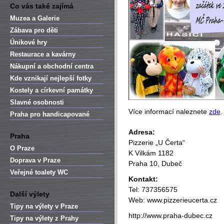
Co vás také zajímá
Muzea a Galerie
Zábava pro děti
Únikové hry
Restaurace a kavárny
Nákupní a obchodní centra
Kde vznikají nejlepší fotky
Kostely a církevní památky
Slavné osobnosti
Více informací naleznete
zde
.
Praha pro handicapované
Adresa:
Praha
Pizzerie „U Čerta“
O Praze
K Vilkám 1182
Doprava v Praze
Praha 10, Dubeč
Veřejné toalety WC
Kontakt:
Tel: 737356575
Další výlety
Web: www.pizzerieucerta.cz
Tipy na výlety v Praze
http://www.praha-dubec.cz
Tipy na výlety z Prahy