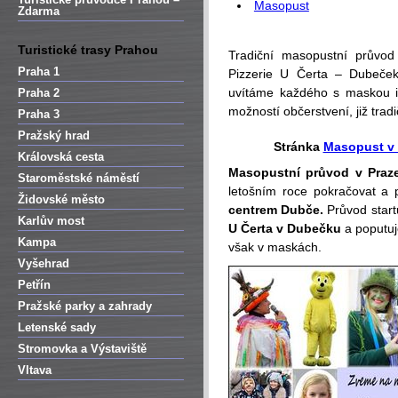
Masopust
Zdarma
Turistické trasy Prahou
Tradiční masopustní průvod
Praha 1
Pizzerie U Čerta – Dubeče
uvítáme každého s maskou i
Praha 2
možností občerstvení, již tra
Praha 3
Pražský hrad
Stránka
Masopust v 
Královská cesta
Masopustní průvod v Praz
Staroměstské náměstí
letošním roce pokračovat a 
Židovské město
centrem Dubče.
Průvod start
Karlův most
U Čerta v Dubečku
a poputuj
Kampa
však v maskách.
Vyšehrad
Petřín
Pražské parky a zahrady
Letenské sady
Stromovka a Výstaviště
Vltava