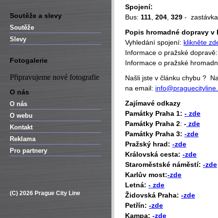
Spojení:
Soutěže a slevy
Bus:
111
,
204
,
329
- zastávk
Soutěže
Popis hromadné dopravy v 
Slevy
Vyhledání spojení:
klikněte zd
Informace o pražské dopravě
Fotogalerie
Informace o pražské hromad
Připravujeme nové fotografie
Našli jste v článku chybu ? 
na email:
info@praguecityline
O nás
Zajímavé odkazy
O nás
P
amátky Praha 1:
- zde
O webu
Památky Praha 2
:
-
zde
Kontakt
Památky Praha 3:
-zde
Reklama
Pražský hrad:
-zde
Pro partnery
Královská cesta:
-zde
Staroměstské náměstí:
-zde
Karlův most:
-zde
Letná:
- zde
(C) 2026 Prague City Line
Židovská Praha:
-zde
Petřín:
-zde
Kampa:
-zde