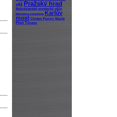
Pražský hrad
věž
Malostranské mostecké věže
Karlův
Maiselova synagoga
most
Chrám Panny Marie
………
Před Týnem
………
………
………