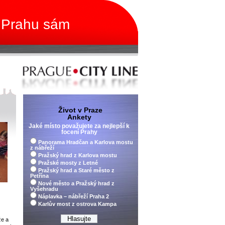
 Prahu sám
Život v Praze
Ankety
Jaké místo považujete za nejlepší k
focení Prahy
Panorama Hradčan a Karlova mostu
z nábřeží
Pražský hrad z Karlova mostu
Pražské mosty z Letné
Pražský hrad a Staré město z
Petřína
Nové město a Pražský hrad z
Vyšehradu
Náplavka – nábřeží Praha 2
Karlův most z ostrova Kampa
že a