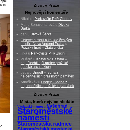
spol.
Život v Praze
do 10
Nejnovější komentáře
Nikola u
Parkoviště P+R Chodov
Marie Bonaventurová u
Divoká
Šárka
dan u
Divoká Šárka
Objevte historii a kouzlo českých
hradů - Nová Večerní Praha
u
Pražský hrad – Zlatá ulička
jirka u
Parkoviště P+R Zličín II
P.Dědič u
Kostel sv. Haštala –
nejušlechtilejší projev pražské
gotické architektury
petra u
Ungelt – jedna z
nejcennějších pražských památek
Arnošt Žák u
Ungelt – jedna z
nejcennějších pražských památek
Život v Praze
Místa, která nejvíce hledáte
Vyšehrad
Václavské náměstí
Staroměstské
náměstí
Staroměstská radnice
me
Staroměstská mostecká