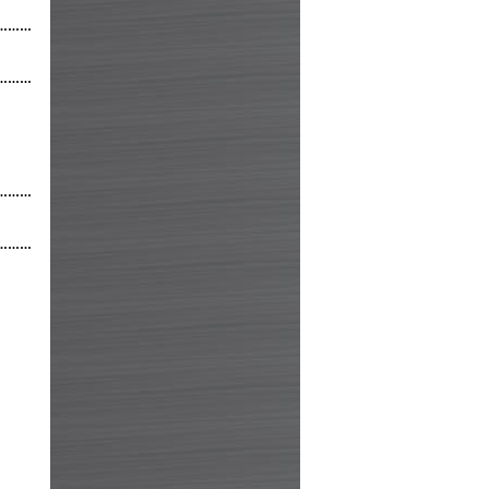
………
………
………
………