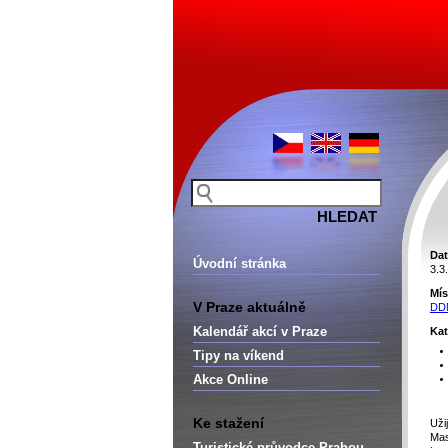
Dat
Úvodní stránka
3.3
Mís
V Praze aktuálně
DDM
Kalendář akcí v Praze
Kat
Tipy na víkend
Akce Online
Ke stažení
Uži
Mas
Turistické průvodce Prahou –