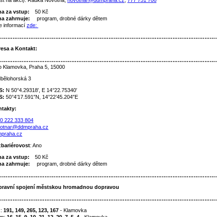
st na akci): Radka Novotná,
novotnar@ddmpraha.cz
,
777 751 706
a za vstup:
50 Kč
a zahrnuje:
program, drobné dárky dětem
e informací
zde:
……………………………………………………………………………………………………………
esa a Kontakt:
……………………………………………………………………………………………………………
b Klamovka, Praha 5, 15000
bělohorská 3
S:
N 50°4.29318′, E 14°22.75340′
S:
50°4’17.591″N, 14°22’45.204″E
takty:
0 222 333 804
otnar@ddmpraha.cz
praha.cz
bariérovost
: Ano
a za vstup:
50 Kč
a zahrnuje:
program, drobné dárky dětem
……………………………………………………………………………………………………………
ravní spojení městskou hromadnou dopravou
……………………………………………………………………………………………………………
s:
191, 149, 265, 123, 167
- Klamovka