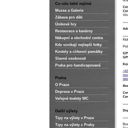
úča
Co vás také zajímá
Cen
Muzea a Galerie
Cen
Víc
Zábava pro děti
…
Únikové hry
Adr
Restaurace a kavárny
…
Nákupní a obchodní centra
Klu
Kde vznikají nejlepší fotky
Pod
Kostely a církevní památky
GP
GP
Slavné osobnosti
Kon
Praha pro handicapované
+42
nov
Praha
ddm
O Praze
Bez
Doprava v Praze
Cen
Cen
Veřejné toalety WC
…
Další výlety
Dop
…
Tipy na výlety v Praze
Bu
Tipy na výlety z Prahy