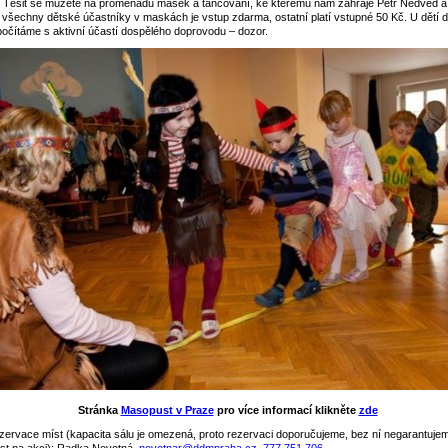
.
Těšit se můžete na promenádu masek a tancování, ke kterému nám zahraje Petr Nedvěd a 
 všechny dětské účastníky v maskách je vstup zdarma, ostatní platí vstupné 50 Kč. U dětí 
 počítáme s aktivní účastí dospělého doprovodu – dozor.
Stránka
Masopust v Praze
pro více informací klikněte
zde
ervace míst (kapacita sálu je omezená, proto rezervaci doporučujeme, bez ní negarantuje