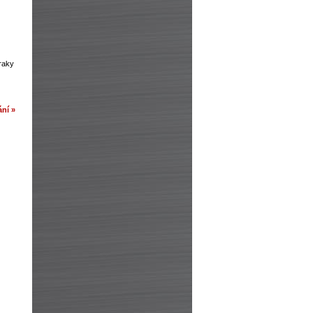
zraky
ní »