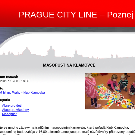
PRAGUE CITY LINE – Poznej
MASOPUST NA KLAMOVCE
um konání:
.2019 : 16:00 - 18:00
to:
 hl. m. Prahy - klub Klamovka
egorie
Akce pro děti
Akce pro všechny
Masopust
jte se mnoho zábavy na tradičním masopustním karnevalu, který pořádá Klub Klamovka.
opustní rej bude zaháje v 16.00 a kromě tance jsou pro malé návštěvníky připraveny soutě