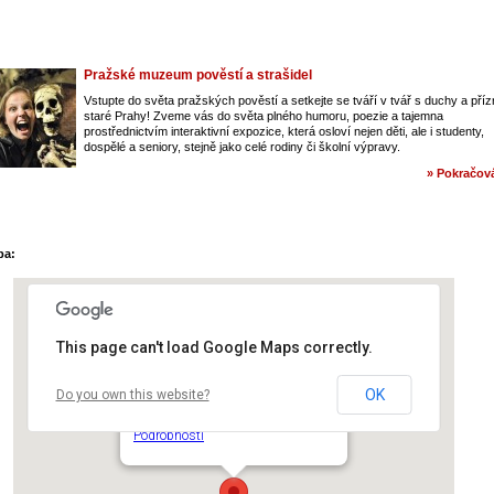
Pražské muzeum pověstí a strašidel
Vstupte do světa pražských pověstí a setkejte se tváří v tvář s duchy a pří
staré Prahy! Zveme vás do světa plného humoru, poezie a tajemna
prostřednictvím interaktivní expozice, která osloví nejen děti, ale i studenty,
dospělé a seniory, stejně jako celé rodiny či školní výpravy.
» Pokračová
pa:
This page can't load Google Maps correctly.
OK
Do you own this website?
DDM hl. m. Prahy – klub Klamovka
Podbělohorská 3 - 150 00, Praha 5
Podrobnosti