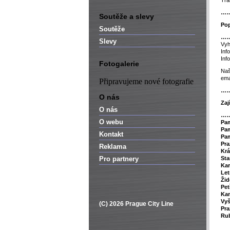
Tr
…
Soutěže a slevy
Pop
Soutěže
…
Slevy
Vyh
Inf
Inf
Fotogalerie
Naš
ema
Připravujeme nové fotografie
…
O nás
Zaj
O nás
…
O webu
P
a
Pam
Kontakt
Pam
Pra
Reklama
Krá
Pro partnery
Sta
Kar
Le
Žid
Pet
Ka
Vy
(C) 2026 Prague City Line
Pra
Rub