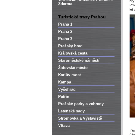
hry
Zdarma
Pro
let
Turistické trasy Prahou
Praha 1
Praha 2
Praha 3
Pražský hrad
Královská cesta
Staroměstské náměstí
Židovské město
Karlův most
Kampa
Vyšehrad
Petřín
Pražské parky a zahrady
Letenské sady
Stromovka a Výstaviště
Vltava
Rez