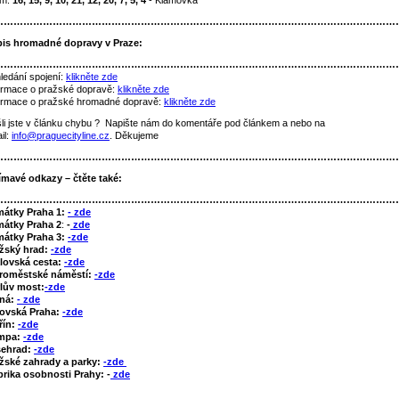
am:
16, 15, 9, 10, 21, 12, 20, 7, 5, 4
- Klamovka
……………………………………………………………………………………………………………
is hromadné dopravy v Praze
:
……………………………………………………………………………………………………………
ledání spojení:
klikněte zde
ormace o pražské dopravě:
klikněte zde
ormace o pražské hromadné dopravě:
klikněte zde
li jste v článku chybu ? Napište nám do komentáře pod článkem a nebo na
il:
info@praguecityline.cz
. Děkujeme
……………………………………………………………………………………………………………
ímavé odkazy – čtěte také:
……………………………………………………………………………………………………………
mátky Praha 1:
- zde
átky Praha 2
:
-
zde
átky Praha 3:
-zde
žský hrad:
-zde
lovská cesta:
-zde
roměstské náměstí:
-zde
lův most:
-zde
tná:
- zde
ovská Praha:
-zde
řín:
-zde
mpa:
-zde
šehrad:
-zde
žské zahrady a parky:
-zde
rika osobnosti Prahy: -
zde