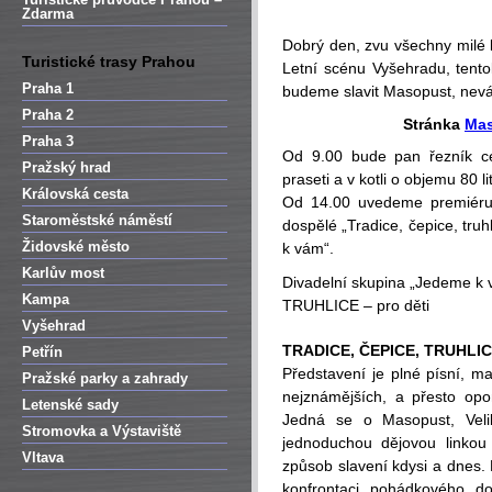
Zdarma
Dobrý den, zvu všechny milé l
Turistické trasy Prahou
Letní scénu Vyšehradu, tento
Praha 1
budeme slavit Masopust, neváh
Praha 2
Stránka
Mas
Praha 3
Od 9.00 bude pan řezník c
Pražský hrad
praseti a v kotli o objemu 80 li
Královská cesta
Od 14.00 uvedeme premiéru a
Staroměstské náměstí
dospělé „Tradice, čepice, tru
Židovské město
k vám“.
Karlův most
Divadelní skupina „Jedeme k
Kampa
TRUHLICE – pro děti
Vyšehrad
TRADICE, ČEPICE, TRUHLIC
Petřín
Představení je plné písní, ma
Pražské parky a zahrady
nejznámějších, a přesto opo
Letenské sady
Jedná se o Masopust, Vel
Stromovka a Výstaviště
jednoduchou dějovou linkou p
Vltava
způsob slavení kdysi a dnes
konfrontaci pohádkového d