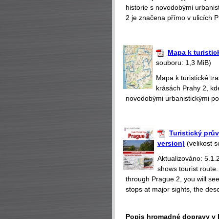
historie s novodobými urbanis
2 je značena přímo v ulicích 
Mapa k turistic
souboru: 1,3 MiB)
Mapa k turistické t
krásách Prahy 2, kd
novodobými urbanistickými poč
Turistický prů
version)
(velikost 
Aktualizováno: 5.1.
shows tourist route
through Prague 2, you will se
stops at major sights, the desc
Popis hromadné dopravy v 