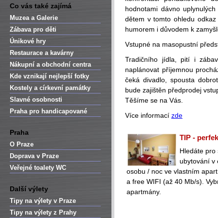
Co vás také zajímá
hodnotami dávno uplynulých 
Muzea a Galerie
dětem v tomto ohledu odkaz n
humorem i důvodem k zamyšle
Zábava pro děti
Únikové hry
Vstupné na masopustní předst
Restaurace a kavárny
Tradičního jídla, pití i záb
Nákupní a obchodní centra
naplánovat příjemnou proch
Kde vznikají nejlepší fotky
čeká divadlo, spousta dobro
Kostely a církevní památky
bude zajištěn předprodej vstu
Slavné osobnosti
Těšíme se na Vás.
Praha pro handicapované
Více informací
zde
Praha
TIP - perfe
O Praze
Hledáte pro
Doprava v Praze
ubytování v
Veřejné toalety WC
osobu / noc ve vlastním apa
a free WIFI (až 40 Mb/s). Vyb
Další výlety
apartmány.
Tipy na výlety v Praze
Tipy na výlety z Prahy