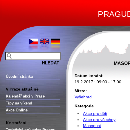
PRAGUE 
MASOP
Datum konání:
Úvodní stránka
19.2.2017 : 09:00 - 17:00
V Praze aktuálně
Místo:
Kalendář akcí v Praze
Vyšehrad
Tipy na víkend
Kategorie
Akce Online
Akce pro děti
Akce pro všechny
Ke stažení
Masopust
Turistické průvodce Prahou –