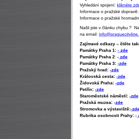
Vyhledání spojení:
klikněte zd
Informace o pražské dopravě
Informace o pražské hromad
Našli jste v článku chybu ? 
na email:
info@praguecityline
Zajímavé odkazy – čtěte tak
P
amátky Praha 1:
- zde
Památky Praha 2
:
-
zde
Památky Praha 3:
-zde
Pražský hrad:
-zde
Královská cesta:
-zde
Židovská Praha:
-zde
Petřín:
-zde
Staroměstské náměstí:
-zde
Pražská muzea: -
zde
Stromovka a výstaviště:
-zd
Rubrika osobnosti Prahy: -