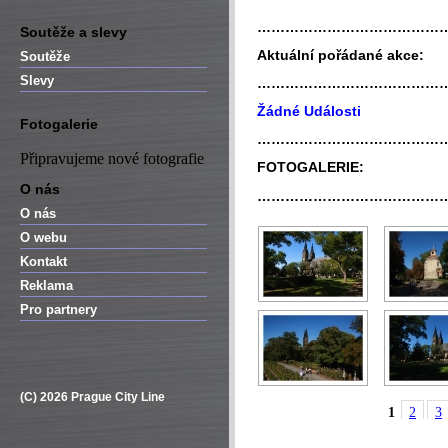
…………………………………
Soutěže a slevy
Aktuální pořádané akce:
Soutěže
Slevy
…………………………………
Žádné Události
Fotogalerie
…………………………………
Připravujeme nové fotografie
FOTOGALERIE:
O nás
…………………………………
O nás
O webu
Kontakt
Reklama
Pro partnery
(C) 2026 Prague City Line
1
2
3