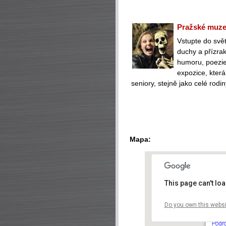
Pražské muzeu
Vstupte do svět
duchy a přízra
humoru, poezie 
expozice, která
seniory, stejně jako celé rodin
Mapa:
This page can't lo
Do you own this websi
Vyše
V Pev
Podr