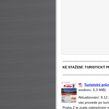
…………………………………
KE STAŽENÍ:
TURISTICKÝ 
…………………………………
Turistický prů
souboru: 5,3 MiB)
Aktualizování: 8.12
vás provede po turi
Praha 2 je zcela výjimečným 