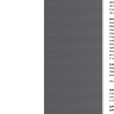
dět
16:
Cen
16:
DO
Ani
Mal
Har
Opé
Fot
mal
fot
opé
Nov
pro
V n
GA
Stá
Stá
jst
Víc
Adr
Cen
roh
U C
GP
GP