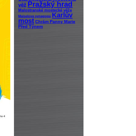
Pražský hrad
věž
Malostranské mostecké věže
Karlův
Maiselova synagoga
most
Chrám Panny Marie
Před Týnem