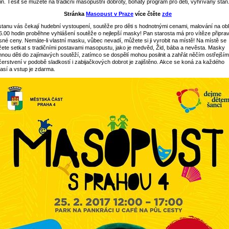
in. Těšit se můžete na tradiční masopustní dobroty, bohatý program pro děti, vyhřívaný stan
Stránka
Masopust v Praze
více čtěte
zde
stanu vás čekají hudební vystoupení, soutěže pro děti s hodnotnými cenami, malování na obli
6.00 hodin proběhne vyhlášení soutěže o nejlepší masky! Pan starosta má pro vítěze připra
sné ceny. Nemáte-li vlastní masku, vůbec nevadí, můžete si ji vyrobit na místě! Na místě se
ete setkat s tradičními postavami masopustu, jako je medvěd, Žid, bába a nevěsta. Masky
hnou děti do zajímavých soutěží, zatímco se dospělí mohou posilnit a zahřát něčím ostřejším
erstvení v podobě sladkostí i zabijačkových dobrot je zajištěno. Akce se koná za každého
así a vstup je zdarma.