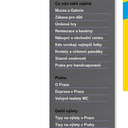
Co vás také zajímá
Muzea a Galerie
Zábava pro děti
Únikové hry
Restaurace a kavárny
Nákupní a obchodní centra
Kde vznikají nejlepší fotky
Kostely a církevní památky
Slavné osobnosti
Praha pro handicapované
Praha
O Praze
Doprava v Praze
Veřejné toalety WC
Další výlety
Tipy na výlety v Praze
Tipy na výlety z Prahy