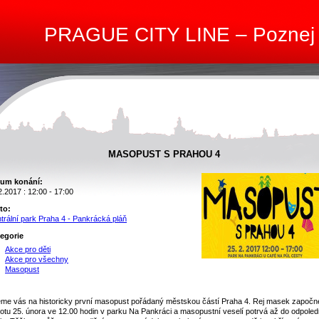
PRAGUE CITY LINE – Poznej
MASOPUST S PRAHOU 4
um konání:
2.2017 : 12:00 - 17:00
to:
trální park Praha 4 - Pankrácká pláň
egorie
Akce pro děti
Akce pro všechny
Masopust
me vás na historicky první masopust pořádaný městskou částí Praha 4. Rej masek započn
otu 25. února ve 12.00 hodin v parku Na Pankráci a masopustní veselí potrvá až do odpoled