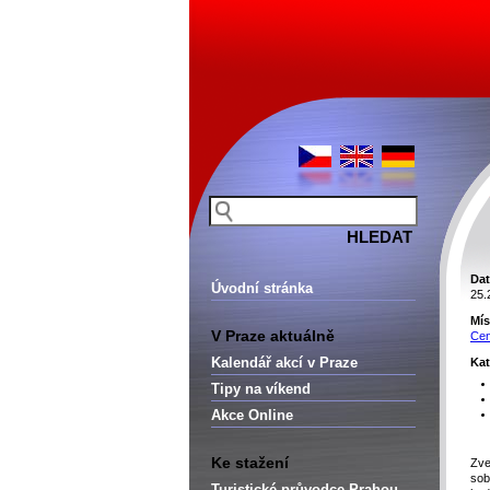
Dat
Úvodní stránka
25.
Mís
V Praze aktuálně
Cen
Kalendář akcí v Praze
Kat
Tipy na víkend
Akce Online
Ke stažení
Zve
sob
Turistické průvodce Prahou –