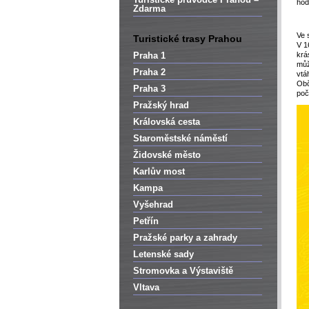
hod
Zdarma
Ve 
Turistické trasy Prahou
V 1
Praha 1
krá
můž
Praha 2
vtá
Obč
Praha 3
poč
Pražský hrad
Královská cesta
Staroměstské náměstí
Židovské město
Karlův most
Kampa
Vyšehrad
Petřín
Pražské parky a zahrady
Letenské sady
Stromovka a Výstaviště
Vltava