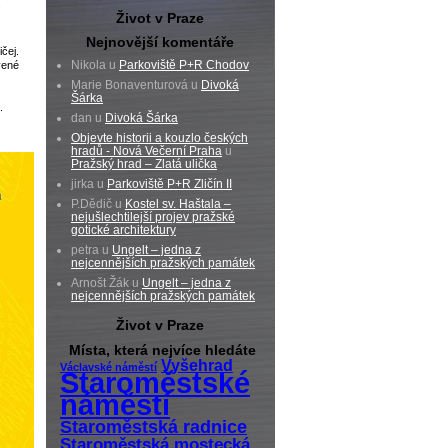
.
Život v Praze
Nejnovější komentáře
čej.
Nikola u
Parkoviště P+R Chodov
vené
Marie Bonaventurová u
Divoká
Šárka
.
dan u
Divoká Šárka
Objevte historii a kouzlo českých
hradů - Nová Večerní Praha
u
Pražský hrad – Zlatá ulička
jirka u
Parkoviště P+R Zličín II
P.Dědič u
Kostel sv. Haštala –
nejušlechtilejší projev pražské
gotické architektury
petra u
Ungelt – jedna z
nejcennějších pražských památek
Arnošt Žák u
Ungelt – jedna z
nejcennějších pražských památek
Život v Praze
Místa, která nejvíce hledáte
Vyšehrad
Václavské náměstí
Staroměstské
náměstí
Staroměstská radnice
Staroměstská mostecká