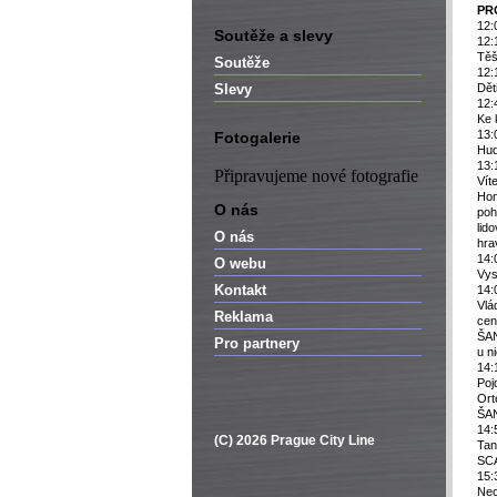
PR
12:
Soutěže a slevy
12:
Těš
Soutěže
12:
Slevy
Dět
12:
Ke 
13:
Fotogalerie
Hud
13:
Připravujeme nové fotografie
Vít
Hon
O nás
poh
lid
O nás
hra
14:
O webu
Vys
Kontakt
14:
Vlá
Reklama
cen
ŠAN
Pro partnery
u n
14:
Poj
Ort
ŠAN
14:
(C) 2026 Prague City Line
Tan
SCA
15:
Nec