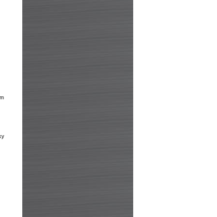
am
ky