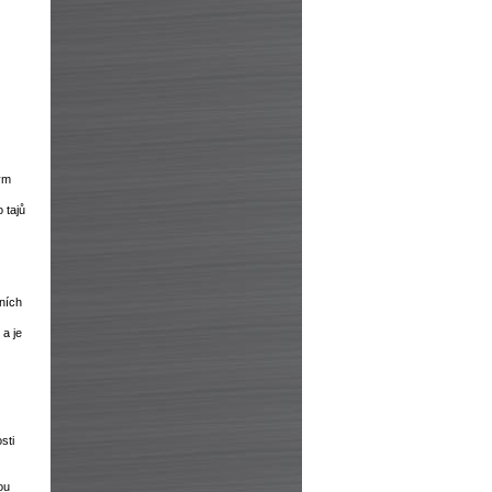
ým
 tajů
zních
 a je
sti
ou