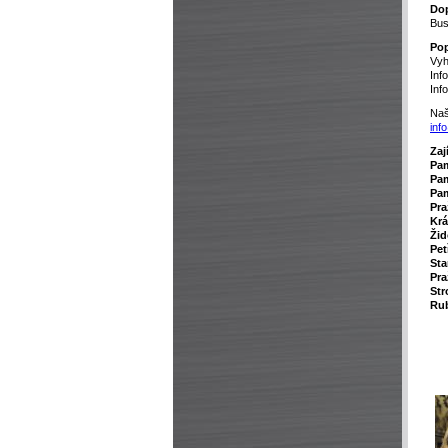
Dop
Bus
Pop
Vyh
Inf
Inf
Naš
inf
Zaj
P
a
Pam
Pam
Pra
Krá
Žid
Pet
Sta
Pra
Str
Rub