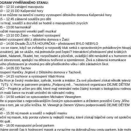
OGRAM VYHŘÍVANÉHO STANU:
00 – 12:10 zahájení masopustu
10 – 12:15 DD Kašperské hory
it se můžete na taneční country vystoupení dětského domova Kašperské hory
15 – 12:45 zábavné soutěže pro děti
i si hrají, soutěží a dozvědí se hodně o masopustních zvycích
45 – 13:00 harmonikář
každé masopustní veselici patří muzika!
00 – 13:10 DD Žatec – hudební vystoupení
ební vystoupení dětí z dětského domova v Žatci
10 – 14:00 Divadlo ŽLUTÁ HOUPAČKA – představení BYLO NEBYLO
e co se stane, když se zvědavý a rozpustilý kluk setká s opravdovským pohádkovým hloup
zoukterý, jak se ukáže, má jednoduše pod čepicí? Interaktivní představení plné krátkých
ádek, hádanek, říkadel, her, rozpočitadel a písniček, uvádějící děti nenásilně a s humorem do
ové slovesnosti, apelující na dětskou tvořivost a spontánnost. Živá a zábavná komunikace
vého představení je vhodná pro děti předškolního věku i děti základních škol.
00 – 14:05 DD Tachov
toupení Haničky Jirglové z Dětského domova v Tachově.
00 – 14:15 rozhovor a vystoupení Vládi Hrona
ďa Hron je český moderátor, zpěvák, komik a imitátor. Za své působení získal několik televi
 TýTý. V. Hron je patronem projektu „Podporuj mě…”neziskové organizace DEJME DĚTEM
CI – Projekt je určen pro děti, které mají minimální nebo žádný kontakt s biologickou rodinou
ich malá šance na trvalé umístění do náhradní rodiny.
15 – 14:50 setkání se spisovatelem Michalem Vieweghem
ďte si popovídat s nejprodávanějším českým spisovatelem a držitelem prestižní Ceny Jiřího
ena o tom, jak se píše knížka. M. Viewegh je členem Výboru podporovatelů DEJME DĚTEM
CI .
50 – 15:30 rej masek a soutěž o nejlepší masku
eční rej masek, kdy porota vybere ty nejlepší masky, které získají báječné ceny od společno
N quilt .
30 – 16:00 masopustní průvod parkem
háme porotě čas k hodnocení masek a vyrazíme na dobrodružnou cestu parkem, kde moh