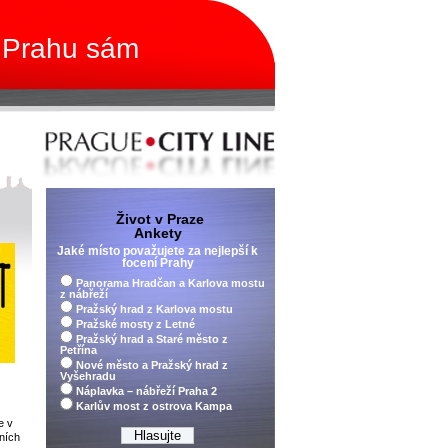
 Prahu sám
Život v Praze
Ankety
Jaké místo považujete za nejlepší k
focení Prahy
Panorama Hradčan a Karlova mostu
z nábřeží
Pražský hrad z Karlova mostu
Pražské mosty z Letné
Pražský hrad a Staré město z
Petřína
Nové město a Pražský hrad z
Vyšehradu
Náplavka – nábřeží Praha 2
Karlův most z ostrova Kampa
e v
ních