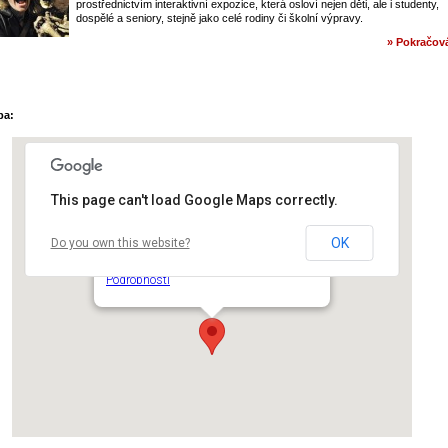
prostřednictvím interaktivní expozice, která osloví nejen děti, ale i studenty,
dospělé a seniory, stejně jako celé rodiny či školní výpravy.
» Pokračová
pa:
This page can't load Google Maps correctly.
OK
Do you own this website?
Centrální park Praha 4 – Pankrácká pláň
Milevská - Praha 4
Podrobnosti