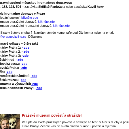
ravní spojení městskou hromadnou dopravou:
:
188, 193, 504
– zastávka
Sídliště Pankrác
a nebo zastávka
Kavčí hory
is hromadné dopravy v Praze
ledání spojení:
klikněte zde
ormace o pražské dopravě:
klikněte zde
ormace o pražské hromadné dopravě:
klikněte zde
li jste v článku chybu ? Napište nám do komentáře pod článkem a nebo na email:
o@praguecityline.cz
. Děkujeme
ímavé odkazy – čtěte také
mátky Praha 1:
- zde
átky Praha 2
:
-
zde
átky Praha 3:
-zde
žský hrad:
-zde
lovská cesta:
-zde
ovská Praha:
-zde
řín:
-zde
roměstské náměstí:
-zde
žská muzea: -
zde
omovka a výstaviště:
-zde
rika osobnosti Prahy: -
zde
Pražské muzeum pověstí a strašidel
Vstupte do světa pražských pověstí a setkejte se tváří v tvář s duchy a pří
staré Prahy! Zveme vás do světa plného humoru, poezie a tajemna