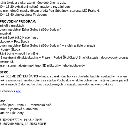
i plnit úkoly a získat za ně něco dobrého na zub.
00 – 16:20 vyhlášení nejlepší masky a rozdání cen
y pro nejlepší masky dětem předá Petr Štěpánek, starosta MČ Praha 4.
30 – 16:40 ohnivá show Firelovers
PROVODNÝ PROGRAM:
mátoři v maskách
ování na obličej Edita Gollová (EGo Bodyart)
monikář
kání špekáčků Naše maso
okoutek – FotoŠkoda
ování na obličej Edita Gollová (EGo Bodyart) – stolek a židle připravit
o koutek Škoda
kání buřtů – mobilní ohniště
ě otevíraná dětská skupina v Praze 4 Podolí Školička U Smolíčka zajistí doprovodný progr
 nejmenší.
ašem stanu najdete maxi lego, 3D piškvorky nebo indoboardy.
STRO:
nek DEJME DĚTEM ŠANCI – káva, svařák, čaj, horká čokoláda, buchty, špekáčky na oheň
nek s masopustními dobrotami ze statku Pochvalov – takhle dobré, na místě vyuzené páreč
e ještě nejedli. Z domácího chovu spokojených prasátek. www.domaci-veprovka.cz
e informací
zde
esa:
trální park Praha 4 – Pankrácká pláň
 ulic: Pujmanové a Milevská
afé Na Půl Cesty
S
: 50.0498772N, 14.4314994E
S:
50°2’59.558″N, 14°25’53.398″E